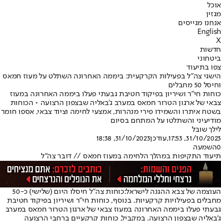
אוכל
מגזין
אנחנו מגייסים
English
X
חדשות
ביטחוני
צפו בתיעוד
הישגי צה"ל בפעילות הקרקעית: ביממה האחרונה השתלט על מעוז חמאס
וחיסל 50 מחבלים
כוחות חי"ר ושיריון בפיקוד חטיבת גבעתי פעלו ביממה האחרונה במעוז
צבאי של ארגון הטרור חמאס במערב ג׳באליה שבצפון הרצועה • הכוחות
בשטח איתרו והשמידו פירי מנהרות, אמצעי לחימה וציוד צבאי, אספו חומר
מודיעיני והשתלטו על המתחם בסיום
לילך שובל
31/10/2023, 17:53
,עודכן
31/10/2023, 18:38
0
השמעה
תיעוד התקיפות במהלך הלחימה במעוז חמאס // דובר צה״ל
העוצמה של צבא ההגנה לישראל:
כוחות צה"ל חיסלו היום (שלישי) כ-50
מחבלים בפעילויות קרקעיות. בנוסף, כוחות חי"ר ושיריון בפיקוד חטיבת
גבעתי פעלו ביממה האחרונה במעוז צבאי של ארגון הטרור חמאס במערב
ג׳באליה שבצפון הרצועה. במקביל, כוחות קרקעיים ברחבי הרצועה