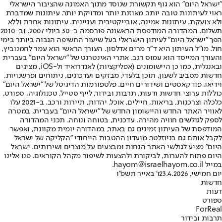
"ישראל היום" הוא גוף תקשורת שנוסד מתוך האמונה שהציבור הישראלי
ראוי לעיתונות טובה יותר, מאוזנת יותר ומדויקת יותר. עיתונות שמדברת
ולא צועקת. עיתונות אמינה, אובייקטיבית ועניינית. עיתונות אחרת וללא
תשלום. המהדורה המודפסת הראשונה פורסמה ב-30 ביולי 2007, וב-2010
הפך "ישראל היום" לעיתון הישראלי בעל שיעור החשיפה הגבוה ביותר בימי
חול. מו"ל העיתון היא ד"ר מרים אדלסון. העורך הראשי הוא עמר לחמנוביץ,
והעורך המייסד הוא עמוס רגב. אתרי האינטרנט של "ישראל היום" בעברית
ובאנגלית, כמו כן היישומונים (אפליקציות) לאנדרואיד ול-iOS, מציגים
חדשות מסביב לשעון, תוכן בלעדי, מבזקים ועדכונים, ניתוחים ופרשנויות,
וידיאו, פודקאסטים ושידורים חיים. פלטפורמות הדיגיטל של "ישראל היום"
כוללות ערוצי חדשות ודעות, תרבות ובידור, לייף סטייל, טכנולוגיה, ספורט,
כלכלה וצרכנות, בריאות, חיילים, אוכל, יהדות, תיירות ורכב. ב-2021 עלו
לאוויר האתר החדש והיישומון החדש של "ישראל היום" בעברית, במטרה
לספק לגולשים חוויה מהירה, עדכנית, בטוחה ונוחה. תכני המהדורה
המודפסת של העיתון זמינים גם באתר, במהדורה יומית מקוונת, ואפשר
לקבל אותם גם בניוזלטר. מועדון ההטבות הייחודי "הקליקה של ישראל
היום" מציע לגולשי האתר הנחות ומבצעים על מוצרים ושירותים. ישראל
היום פתוח להערות, לביקורת ולהצעות לשיפור מקהל הקוראים. פנו אלינו
במייל hayom@israelhayom.co.il.
יום חמישי, 23.4.2026
ו' באייר תשפ"ו
חדשות
דעות
ספורט
ForReal
תרבות ובידור