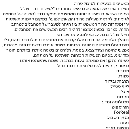
ממשיכים בפעילות לסיכול טרור.
תצלום אוירי של המעוז שבו פעלו כוחות צה"ל,צילום: דובר צה"ל
המעוז הצבאי בו פעלו הכוחות משמש את מפקד גדוד ג’באליה של החמאס
לאימונים לקראת פעולות טרור והוצאתן לפועל. במקום קיימות תשתיות
ירי ומנהרות טרור המשמשות בין היתר למעבר של המחבלים למרחב
החוף. כמו כן, במעוז אמצעי לחימה רבים המשמשים את המחבלים.
חיילי צה"ל בגבול עזה,צילום: עומר שבתאי
במהלך הלחימה הכוחות ניהלו קרבות עם מחבלים וחיסלו רבים מהם, כלי
טיס חיסלו מחבלים נוספים. הכוחות בשטח איתרו והשמידו פירי מנהרות,
אמצעי לחימה וציוד צבאי. בנוסף, הלוחמים בשטח איתרו במתחם חומר
מודיעיני. בסיום הפעילות הכוחות השתלטו על המתחם.
טעינו? נתקן! אם מצאתם טעות בכתבה, נשמח שתשתפו אותנו
כניסה קרקעית לעזה
מלחמת חרבות ברזל
מדורים
ספורט
תרבות ובידור
לייף סטייל
אוכל
תיירות
טכנולוגיה ומדע
הורוסקופ
ForReal
מגזין השבוע
דעות
חדשות בארץ