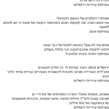
התיירות הישראלית
בשיתוף עיריית ירושלים
מאחורי הקלעים של הטעם הישראלי
איך אסם הפכה את תקופת הצנע והמחסור הקשה של שנות ה-40 למותג
לאומי?
בשיתוף אסם
אתם עוד לא שם? הטיסה למונדיאל כבר יצאה
יונדאי לוקחת אתכם לבמה הכי גדולה בעולם
בשיתוף יונדאי מבית כלמוביל
ירושלים 2040: העיר נערכת ל- 1.5 מליון תושבים
מנכ"לית העירייה מציגה תוכנית להשארת הצעירים ובניית עתיד הדור
הבא
בשיתוף עיריית ירושלים
שופינג, אמנות ואוכל: המרכז המתחדש של מזרח י-ם
קפיצה קטנה לחו"ל: טיילת חדשה, מיצגי אמנות, וכיכרות משופצות
בהשקעה של 100 מיליון ₪
בשיתוף עיריית ירושלים