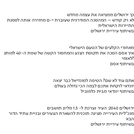
כך ירושלים ממציאה את עצמה מחדש
לא רק קודש – המהפכה המודרנית שעוברת י-ם מחזירה אותה לפסגת
התיירות הישראלית
בשיתוף עיריית ירושלים
מאחורי הקלעים של הטעם הישראלי
איך אסם הפכה את תקופת הצנע והמחסור הקשה של שנות ה-40 למותג
לאומי?
בשיתוף אסם
אתם עוד לא שם? הטיסה למונדיאל כבר יצאה
יונדאי לוקחת אתכם לבמה הכי גדולה בעולם
בשיתוף יונדאי מבית כלמוביל
ירושלים 2040: העיר נערכת ל- 1.5 מליון תושבים
מנכ"לית העירייה מציגה תוכנית להשארת הצעירים ובניית עתיד הדור
הבא
בשיתוף עיריית ירושלים