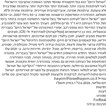
"ישראל היום" הוא גוף תקשורת שנוסד מתוך האמונה שהציבור הישראלי
ראוי לעיתונות טובה יותר, מאוזנת יותר ומדויקת יותר. עיתונות שמדברת
ולא צועקת. עיתונות אמינה, אובייקטיבית ועניינית. עיתונות אחרת וללא
תשלום. המהדורה המודפסת הראשונה פורסמה ב-30 ביולי 2007, וב-2010
הפך "ישראל היום" לעיתון הישראלי בעל שיעור החשיפה הגבוה ביותר בימי
חול. מו"ל העיתון היא ד"ר מרים אדלסון. העורך הראשי הוא עמר לחמנוביץ,
והעורך המייסד הוא עמוס רגב. אתרי האינטרנט של "ישראל היום" בעברית
ובאנגלית, כמו כן היישומונים (אפליקציות) לאנדרואיד ול-iOS, מציגים
חדשות מסביב לשעון, תוכן בלעדי, מבזקים ועדכונים, ניתוחים ופרשנויות,
וידיאו, פודקאסטים ושידורים חיים. פלטפורמות הדיגיטל של "ישראל היום"
כוללות ערוצי חדשות ודעות, תרבות ובידור, לייף סטייל, טכנולוגיה, ספורט,
כלכלה וצרכנות, בריאות, חיילים, אוכל, יהדות, תיירות ורכב. ב-2021 עלו
לאוויר האתר החדש והיישומון החדש של "ישראל היום" בעברית, במטרה
לספק לגולשים חוויה מהירה, עדכנית, בטוחה ונוחה. תכני המהדורה
המודפסת של העיתון זמינים גם באתר, במהדורה יומית מקוונת, ואפשר
לקבל אותם גם בניוזלטר. מועדון ההטבות הייחודי "הקליקה של ישראל
היום" מציע לגולשי האתר הנחות ומבצעים על מוצרים ושירותים. ישראל
היום פתוח להערות, לביקורת ולהצעות לשיפור מקהל הקוראים. פנו אלינו
במייל hayom@israelhayom.co.il.
יום שלישי, 2.6.2026
י"ז בסיון תשפ"ו
חדשות
דעות
ספורט
ForReal
תרבות ובידור