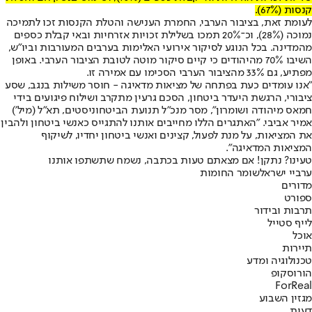
קנסות (67%).
לעומת זאת, בציבור הערבי, החמרת הענישה והטלת הקנסות זכו לתמיכה
נמוכה (28%), וכ־20% תמכו בשלילת זכויות אזרחיות ובאי קבלת כספים
מהמדינה. בכל הנוגע לסיקור אירועי האלימות בערבים המעורבות וביו"ש,
השיבו 70% מהיהודים כי קיים סיקור מוטה לטובת הציבור הערבי. באופן
מפתיע, גם 33% מהציבור הערבי הסכימו עם אמירה זו.
"אנו עומדים כעת בפתחה של מציאות מדאיגה - חוסר משילות בנגב, שסע
ציבורי, הרגשת היעדר ביטחון, הסכם גרעין מתקרב ושילוח פיגועים בידי
חמאס מיהודה ושומרון", מסר מנכ"ל תנועת הביטחוניסטים, תא"ל (מיל')
אמיר אביבי. "האתגרים הללו מחייבים אותנו להתגייס כאנשי ביטחון ולהבין
את המציאות, על מנת לפעול, קצינים ואנשי ביטחון יחדיו, לשיקוף
המציאות המדאיגה".
טעינו? נתקן! אם מצאתם טעות בכתבה, נשמח שתשתפו אותנו
ערביי ישראל
שומר החומות
מדורים
ספורט
תרבות ובידור
לייף סטייל
אוכל
תיירות
טכנולוגיה ומדע
הורוסקופ
ForReal
מגזין השבוע
דעות