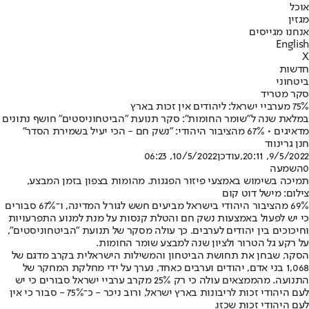
אוכל
מגזין
אנחנו מגייסים
English
X
חדשות
ביטחוני
סקר מטריד
75% מערביי ישראל: ליהודים אין זכות בארץ
במלאת שנה ל"שומר החומות": סקר תנועת "הביטחוניסטים" חושף נתונים
מדאיגים • 67% מהציבור היהודי: "נשק חם - הכי יעיל בשמירת הסדר"
חנן גרינווד
9/5/2022, 20:11
,עודכן
10/5/2022, 06:23
0
השמעה
תמיכה בשימוש באמצעי פיזור הפגנות. מהומות בצפון בזמן המבצע,
צילום: מישל דוט קום
69% מהציבור היהודי בישראל מביעים חשש לגורל המדינה, ו־67% סבורים
כי יש לפעול באמצעות נשק חם והטלת קנסות על מנת למנוע התפרעויות
וחיכוכים בין יהודים לערבים. כך עולה מסקר של תנועת "הביטחוניסטים",
על רקע גל הטרור ולציון שנה למבצע שומר החומות.
הסקר, שבחן את תחושת הביטחון והמשילות הישראלית בקרב מדגם של
1,068 בני אדם, יהודים וערבים כאחד, נערך על ידי מחלקת המחקר של
התנועה. מהממצאים עולה כי רק 25% מקרב ערביי ישראל סבורים כי יש
לעם היהודי זכות לריבונות בארץ ישראל, ורוב ניכר - כ־75% - סבור כי אין
לעם היהודי זכות שכזו.