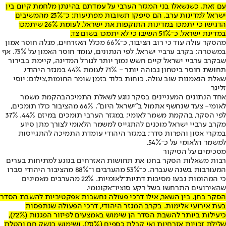
עם זאת, כשנשאלו בני המגזר הערבי על עמדתם בהינתן מלחמת קיום בין
ישראל למדינות ערב, הם סיפקו תשובות מפתיעות: כ־23% מהמשיבים
הדגישו כי יתמכו במדינות התוקפות את ישראל, לעומת 26% שיתמכו
במדינת ישראל. כ־51% השיבו כי לא יתמכו בשום צד.
מהסקר עולה עוד כי רוב הציבור, כ־66% מכלל האזרחים, מגלה חוסר אמון
במשטרה; בקרב ערביי ישראל, לפי הנתונים, עומד חוסר האמון על 73%. אף
שבקרב ערביי ישראל קיים חשש נמוך יותר לגורל המדינה, קיימת בבירור
תחושת חוסר ביטחון גבוהה יותר - 71% לעומת 44% במגזר היהודי.
שאלת הנאמנות שוב עולה. כוחות בלוד בזמן שומר החומות,צילום: יוסי
זליגר
אחד הנתונים המעניינים בסקר נוגע לשאלת התמיכה
בהקמת משמר
לאומי
- צעד שנחשף אתמול ב"ישראל היום". 66% מהציבור כולו תומכים,
לפי הסקר, בהקמת משמר לאומי; במגזר הערבי תומכים במיזם 44%. 37%
מקרב ערביי ישראל מוכנים להתגייס למשמר הלאומי לצורך מתן סיוע
במקרי אסון והפרות סדר; במגזר היהודי עומדת התמיכה להתגייסות
למשמר הלאומי על כ־54%.
מסכימים על הסיקור
רבות משאלות הסקר בחנו את תחושות האזרחים בנוגע למתיחות בערים
המעורבות בשנה שעברה. כ־53% מהערבים ו־88% מהציבור היהודי סברו
כי המהומות נבעו מסיבות דתיות־לאומיות. 22% מהערבים מאמינים
שהאירועים התרחשו בשל רקע סוציו־אקונומי.
הסקר בחן, בין השאר, אילו דרכי פעולה נחשבות אפקטיביות להשבת הסדר
בעת אירועי אלימות. בקרב המגזר היהודי, דרכי הפעולה שנתפסות
כיעילות ביותר להשבת הסדר הן שימוש באמצעים לפיזור הפגנות (72%),
שלילת זכויות אזרחיות ואי קבלת כספים (70%), ושימוש בנשק חם והטלת