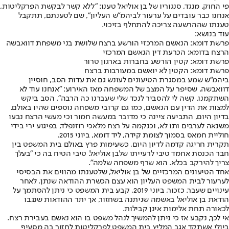
פי החוק. מנגד, סנגוריו של בן אוליאל טענו: "ללא קשר לבקשת הפרקליטות,
אנחנו כבר עובדים על ערעור לביהמ"ש העליון", שם לטענתם, תתקבל
טענתו שההרשעה צריכה להתחלף בזיכוי.
עוד בנושא:
פרשת דומא: הנאשם המרכזי הורשע ברצח שלושת בני משפחת דוואבשה
הרצח בדומא: הכרעת דין הנאשם המרכזי
פרשת דומא: קטין הורשע בחברות בארגון טרור
פרשת דומא: הקטין לא יואשם במעורבות ברצח
ביהמ"ש שמע במסגרת הטיעונים לעונש גם את עדות הסב, חוסיין
דוואבשה, שסיפר על המצב של המשפחה מאז האירוע: "אנחנו עוד לא
השתקמנו, קשה לי להסביר לנכד שלי שעברנו כה הרבה". הסב ביקש
למצות את הדין עם הנאשם, כמו גם קרובי משפחה נוספים שהיו באולם.
בדיון היום, התביעה ציינה כי מדובר במעשה חמור וכי מעשי הרצח נבעו
משנאה לערבים ותו לא, וכנקמה על רצח מלאכי רוזנפלד, בפיגוע ירי בידי
חוליית חמאס בסמוך לצומת קידה, ליד דומא, ביוני 2015.
תקרית חריגה קדמה לדיון היום, כשעימות פרץ באולם בית המשפט בין
חבר הכנסת אחמד טיבי לרעייתו שלבן אוליאל. טיבי הטיח בה כי "בעלך
צריך להירקב בכלא. הוא שרף משפחה שלמה".
אחד הטיעונים המרכזיים של בן אוליאל, שלטענתו מהווים את הבסיסי
לערעור לבית המשפט העליון הוא עצם הכשרת ההודאה שנתן, לאחר
עינויים שעבר. כזכור, ביוני 2019, קבע בית המשפט כי ניתן להסתמך על
הודאת בן אוליאל באשמה שניתנה בשחזור, אך יתר ההודאות שנגבו
לכאורה תחת אלימות אינן קבילות.
אי לכך, נקבע אז כי ניתן להמשיך לנהל משפט בו הוא נאשם בעבירת רצח.
ביולי אשתקד אגב המליץ בית המשפט לפרקליטות לחזור בה מסעיף