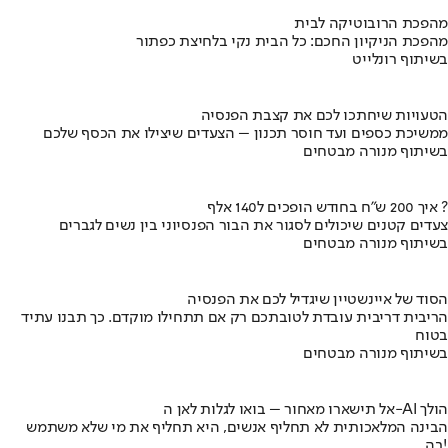
מהפכת הרובוטיקה לבית
מהפכת הניקיון החכם: כל הבית נקי בלחיצת כפתור
בשיתוף רונלייט
הטעויות שיחתכו לכם את קצבת הפנסיה
ממשיכת כספים ועד חוסר תכנון – הצעדים שיצילו את הכסף שלכם
בשיתוף מנורה מבטחים
איך 200 ש"ח בחודש הופכים ל140 אלף ?
צעדים קטנים שיכולים לסגור את הבור הפנסיוני בין נשים לגברים
בשיתוף מנורה מבטחים
הסוד של איינשטיין שיגדיל לכם את הפנסיה
הריבית דריבית עובדת לטובתכם רק אם תתחילו מוקדם. כך תבנו עתיד
בטוח
בשיתוף מנורה מבטחים
אל תישארו מאחור – בואו לגלות לאן ה-AI הולך
הבינה המלאכותית לא תחליף אנשים, היא תחליף את מי שלא משתמש
בה!