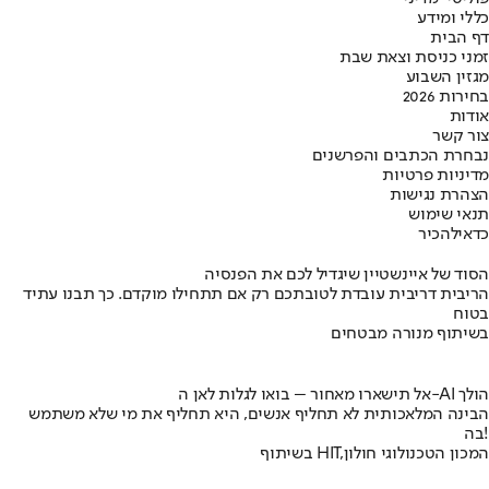
כללי ומידע
דף הבית
זמני כניסת וצאת שבת
מגזין השבוע
בחירות 2026
אודות
צור קשר
נבחרת הכתבים והפרשנים
מדיניות פרטיות
הצהרת נגישות
תנאי שימוש
כדאי
להכיר
הסוד של איינשטיין שיגדיל לכם את הפנסיה
הריבית דריבית עובדת לטובתכם רק אם תתחילו מוקדם. כך תבנו עתיד
בטוח
בשיתוף מנורה מבטחים
אל תישארו מאחור – בואו לגלות לאן ה-AI הולך
הבינה המלאכותית לא תחליף אנשים, היא תחליף את מי שלא משתמש
בה!
בשיתוף HIT,המכון הטכנולוגי חולון