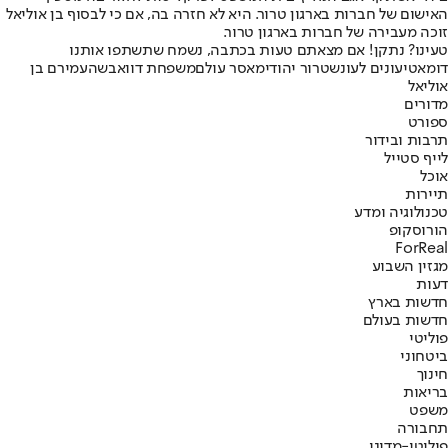
האישום של חברות בארגון טרור. היא לא חזרה בה, אם כי לבסוף בן אוליאל
זוכה מעבירה של חברות בארגון טרור.
טעינו? נתקן! אם מצאתם טעות בכתבה, נשמח שתשתפו אותנו
דומא
טיעונים לעונש
טרור יהודי
מאסר עולם
משפחת דוואבשה
עמירם בן
אוליאל
מדורים
ספורט
תרבות ובידור
לייף סטייל
אוכל
תיירות
טכנולוגיה ומדע
הורוסקופ
ForReal
מגזין השבוע
דעות
חדשות בארץ
חדשות בעולם
פוליטי
ביטחוני
חינוך
בריאות
משפט
תחבורה
פוליטי-מדיני