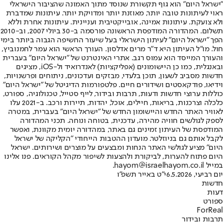
"ישראל היום" הוא גוף תקשורת שנוסד מתוך האמונה שהציבור הישראלי
ראוי לעיתונות טובה יותר, מאוזנת יותר ומדויקת יותר. עיתונות שמדברת
ולא צועקת. עיתונות אמינה, אובייקטיבית ועניינית. עיתונות אחרת וללא
תשלום. המהדורה המודפסת הראשונה פורסמה ב-30 ביולי 2007, וב-2010
הפך "ישראל היום" לעיתון הישראלי בעל שיעור החשיפה הגבוה ביותר בימי
חול. מו"ל העיתון היא ד"ר מרים אדלסון. העורך הראשי הוא עמר לחמנוביץ,
והעורך המייסד הוא עמוס רגב. אתרי האינטרנט של "ישראל היום" בעברית
ובאנגלית, כמו כן היישומונים (אפליקציות) לאנדרואיד ול-iOS, מציגים
חדשות מסביב לשעון, תוכן בלעדי, מבזקים ועדכונים, ניתוחים ופרשנויות,
וידיאו, פודקאסטים ושידורים חיים. פלטפורמות הדיגיטל של "ישראל היום"
כוללות ערוצי חדשות ודעות, תרבות ובידור, לייף סטייל, טכנולוגיה, ספורט,
כלכלה וצרכנות, בריאות, חיילים, אוכל, יהדות, תיירות ורכב. ב-2021 עלו
לאוויר האתר החדש והיישומון החדש של "ישראל היום" בעברית, במטרה
לספק לגולשים חוויה מהירה, עדכנית, בטוחה ונוחה. תכני המהדורה
המודפסת של העיתון זמינים גם באתר, במהדורה יומית מקוונת, ואפשר
לקבל אותם גם בניוזלטר. מועדון ההטבות הייחודי "הקליקה של ישראל
היום" מציע לגולשי האתר הנחות ומבצעים על מוצרים ושירותים. ישראל
היום פתוח להערות, לביקורת ולהצעות לשיפור מקהל הקוראים. פנו אלינו
במייל hayom@israelhayom.co.il.
יום רביעי, 6.5.2026
י"ט באייר תשפ"ו
חדשות
דעות
ספורט
ForReal
תרבות ובידור