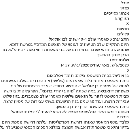
אוכל
מגזין
אנחנו מגייסים
English
X
חדשות
פלילים
התביעה: 3 מאסרי עולם ו-40 שנים לבן אוליאל
היום התקיים שלב הטיעונים לעונש של הנאשם המרכזי בפרשת דומא,
שהורשע בחודש שעבר ברציחתם של בני משפחת דוואבשה • ביהמ"ש: גזר
הדין יינתן בהמשך
שלומי דיאז
9/6/2020, 14:42
,עודכן
9/6/2020, 14:59
0
בן אוליאל בבית המשפט, צילום: תומר אפלבאום
בית המשפט המחוזי בלוד שמע היום (שלישי) את הצדדים בשלב הטיעונים
לעונש של עמירם בן אוליאל, שהורשע בחודש שעבר ברציחתם של בני
משפחת דוואבשה, במה שכונה "פיגוע יהודי בדומא". הפרקליטות ביקשה
מבית המשפט לגזור על הנאשם שלושה מאסרי עולם מצטברים, בגין שלוש
עבירות הרצח, ועוד 40 שנים בגין הרשעתו בשתי עבירות של ניסיון לרצח.
בית המשפט קבע שגזר הדין יינתן בהמשך.
משפט דומא: הילד הפלשתיני שניצל לא הגיע להעיד // צילום: שמואל
בוכריס
מלבד עונש המאסר שאותו דורשת הפרקליטות, עלתה דרישה נוספת היום
בדיון והיא כי משפחת דוואבשה תפוצה במלוא הסכום הכספי שמגיע לה על