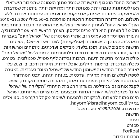
"ישראל היום" הוא גוף תקשורת שנוסד מתוך האמונה שהציבור הישראלי
ראוי לעיתונות טובה יותר, מאוזנת יותר ומדויקת יותר. עיתונות שמדברת
ולא צועקת. עיתונות אמינה, אובייקטיבית ועניינית. עיתונות אחרת וללא
תשלום. המהדורה המודפסת הראשונה פורסמה ב-30 ביולי 2007, וב-2010
הפך "ישראל היום" לעיתון הישראלי בעל שיעור החשיפה הגבוה ביותר בימי
חול. מו"ל העיתון היא ד"ר מרים אדלסון. העורך הראשי הוא עמר לחמנוביץ,
והעורך המייסד הוא עמוס רגב. אתרי האינטרנט של "ישראל היום" בעברית
ובאנגלית, כמו כן היישומונים (אפליקציות) לאנדרואיד ול-iOS, מציגים
חדשות מסביב לשעון, תוכן בלעדי, מבזקים ועדכונים, ניתוחים ופרשנויות,
וידיאו, פודקאסטים ושידורים חיים. פלטפורמות הדיגיטל של "ישראל היום"
כוללות ערוצי חדשות ודעות, תרבות ובידור, לייף סטייל, טכנולוגיה, ספורט,
כלכלה וצרכנות, בריאות, חיילים, אוכל, יהדות, תיירות ורכב. ב-2021 עלו
לאוויר האתר החדש והיישומון החדש של "ישראל היום" בעברית, במטרה
לספק לגולשים חוויה מהירה, עדכנית, בטוחה ונוחה. תכני המהדורה
המודפסת של העיתון זמינים גם באתר, במהדורה יומית מקוונת, ואפשר
לקבל אותם גם בניוזלטר. מועדון ההטבות הייחודי "הקליקה של ישראל
היום" מציע לגולשי האתר הנחות ומבצעים על מוצרים ושירותים. ישראל
היום פתוח להערות, לביקורת ולהצעות לשיפור מקהל הקוראים. פנו אלינו
במייל hayom@israelhayom.co.il.
יום שבת, 25.7.2026
י"א באב תשפ"ו
חדשות
דעות
ספורט
ForReal
תרבות ובידור