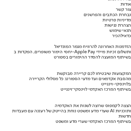
אודות
צור קשר
נבחרת הכתבים והפרשנים
מדיניות פרטיות
הצהרת נגישות
תנאי שימוש
כדאי
להכיר
הזדמנות האחרונה להרוויח מגמר המונדיאל
יחסי הימור משופרים, הפקדות ב-Apple Pay ותשלום זכיות מיידי
בשיתוף המועצה להסדר ההימורים בספורט
המקצועות שיבטיחו לכם קריירה מבוקשת
מהסבת אקדמאים ועד מדעי הספורט: כל מסלולי הקריירה
בלוינסקי-וינגייט
בשיתוף המרכז האקדמי לוינסקי־וינגייט
הצצה לקמפוס שרוצה לשנות את האקדמיה
שערי מדע ומשפט נוחת בהייטק של רעננה עם מעבדות AI ותוכניות
חדשות
בשיתוף המרכז האקדמי שערי מדע ומשפט