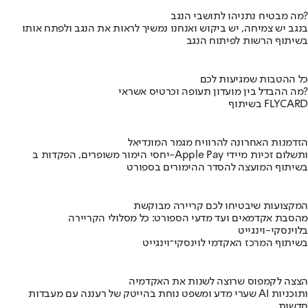
מה מבטיח נתניהו לתושבי הנגב?
בנגב יש צמיחה, יש ביקוש ואנחנו נמשיך לראות את הנגב ולפתח אותו
בשיתוף הרשות לפיתוח הנגב
כל ההטבות שמגיעות לכם
מה ההבדל בין מועדון תעופה וכרטיס אשראי?
בשיתוף FLYCARD
הזדמנות האחרונה להרוויח מגמר המונדיאל
יחסי הימור משופרים, הפקדות ב-Apple Pay ותשלום זכיות מיידי
בשיתוף המועצה להסדר ההימורים בספורט
המקצועות שיבטיחו לכם קריירה מבוקשת
מהסבת אקדמאים ועד מדעי הספורט: כל מסלולי הקריירה
בלוינסקי-וינגייט
בשיתוף המרכז האקדמי לוינסקי־וינגייט
הצצה לקמפוס שרוצה לשנות את האקדמיה
שערי מדע ומשפט נוחת בהייטק של רעננה עם מעבדות AI ותוכניות
חדשות