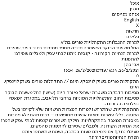
אוכל
מגזין
אנחנו מגייסים
English
X
חדשות
פלילים
למרות ההגבלות: התקהלויות פורים בת"א
החל משעות הבוקר המשטרה פיזרה מספר מסיבות רחוב בעיר, שנערכו
למרות הנחיות הקורונה • קנסות ניתנו לבתי עסק ולמבלים שסירבו
להתפנות
אבי כהן
26/2/2021, 16:34
,עודכן
26/2/2021, 16:34
0
התקהלות פורים בשוק לוינסקי, היום // התקהלות פורים בשוק לוינסקי,
היום
מסיבות הדבקה: משטרת ישראל פיזרה היום (שישי) החל משעות הבוקר
מסיבות רחוב והתקהלויות המוניות ברחבי תל אביב, במסגרת המאמץ
במלחמה בקורונה.
ההתקהלויות, שהתרחשו למרות הפצרות הרשויות שלא לקיימן בשל
המגפה, כללו עשרות ומאות אנשים מחופשים – רבים מהם ללא מסכות.
במסגרת המאבק בהתקהלויות, חילקו השוטרים קנסות לבתי עסק שהפרו
את הנחיות הקורונה, ולמבלים שסירבו להתפנות מהמקום.
טעינו? נתקן! אם מצאתם טעות בכתבה, נשמח שתשתפו אותנו
הפרת הנחיות
פורים
קורונה