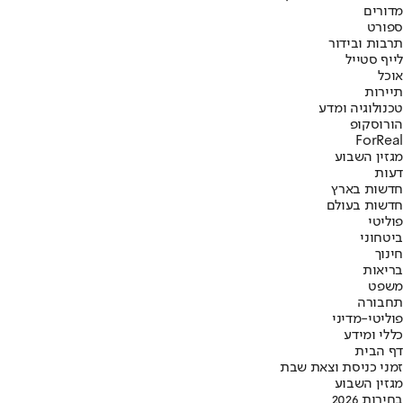
מדורים
ספורט
תרבות ובידור
לייף סטייל
אוכל
תיירות
טכנולוגיה ומדע
הורוסקופ
ForReal
מגזין השבוע
דעות
חדשות בארץ
חדשות בעולם
פוליטי
ביטחוני
חינוך
בריאות
משפט
תחבורה
פוליטי-מדיני
כללי ומידע
דף הבית
זמני כניסת וצאת שבת
מגזין השבוע
בחירות 2026