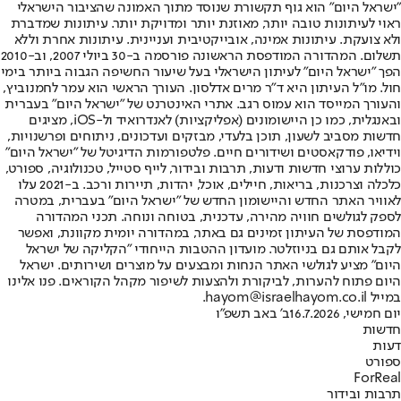
"ישראל היום" הוא גוף תקשורת שנוסד מתוך האמונה שהציבור הישראלי
ראוי לעיתונות טובה יותר, מאוזנת יותר ומדויקת יותר. עיתונות שמדברת
ולא צועקת. עיתונות אמינה, אובייקטיבית ועניינית. עיתונות אחרת וללא
תשלום. המהדורה המודפסת הראשונה פורסמה ב-30 ביולי 2007, וב-2010
הפך "ישראל היום" לעיתון הישראלי בעל שיעור החשיפה הגבוה ביותר בימי
חול. מו"ל העיתון היא ד"ר מרים אדלסון. העורך הראשי הוא עמר לחמנוביץ,
והעורך המייסד הוא עמוס רגב. אתרי האינטרנט של "ישראל היום" בעברית
ובאנגלית, כמו כן היישומונים (אפליקציות) לאנדרואיד ול-iOS, מציגים
חדשות מסביב לשעון, תוכן בלעדי, מבזקים ועדכונים, ניתוחים ופרשנויות,
וידיאו, פודקאסטים ושידורים חיים. פלטפורמות הדיגיטל של "ישראל היום"
כוללות ערוצי חדשות ודעות, תרבות ובידור, לייף סטייל, טכנולוגיה, ספורט,
כלכלה וצרכנות, בריאות, חיילים, אוכל, יהדות, תיירות ורכב. ב-2021 עלו
לאוויר האתר החדש והיישומון החדש של "ישראל היום" בעברית, במטרה
לספק לגולשים חוויה מהירה, עדכנית, בטוחה ונוחה. תכני המהדורה
המודפסת של העיתון זמינים גם באתר, במהדורה יומית מקוונת, ואפשר
לקבל אותם גם בניוזלטר. מועדון ההטבות הייחודי "הקליקה של ישראל
היום" מציע לגולשי האתר הנחות ומבצעים על מוצרים ושירותים. ישראל
היום פתוח להערות, לביקורת ולהצעות לשיפור מקהל הקוראים. פנו אלינו
במייל hayom@israelhayom.co.il.
יום חמישי, 16.7.2026
ב' באב תשפ"ו
חדשות
דעות
ספורט
ForReal
תרבות ובידור