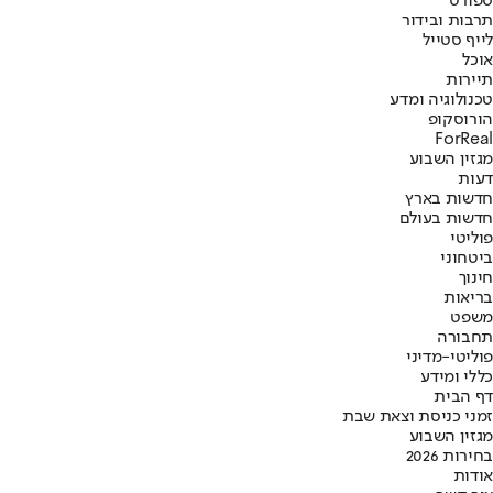
ספורט
תרבות ובידור
לייף סטייל
אוכל
תיירות
טכנולוגיה ומדע
הורוסקופ
ForReal
מגזין השבוע
דעות
חדשות בארץ
חדשות בעולם
פוליטי
ביטחוני
חינוך
בריאות
משפט
תחבורה
פוליטי-מדיני
כללי ומידע
דף הבית
זמני כניסת וצאת שבת
מגזין השבוע
בחירות 2026
אודות