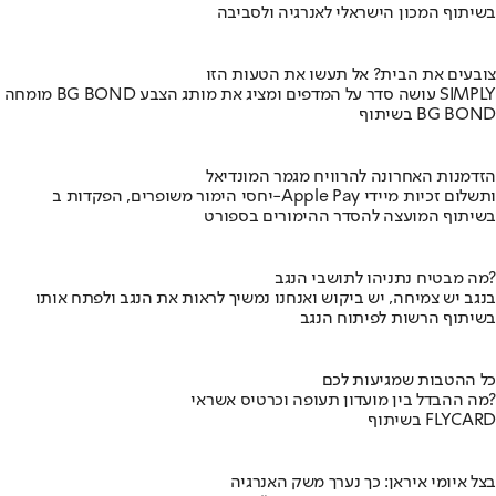
בשיתוף המכון הישראלי לאנרגיה ולסביבה
צובעים את הבית? אל תעשו את הטעות הזו
מומחה BG BOND עושה סדר על המדפים ומציג את מותג הצבע SIMPLY
בשיתוף BG BOND
הזדמנות האחרונה להרוויח מגמר המונדיאל
יחסי הימור משופרים, הפקדות ב-Apple Pay ותשלום זכיות מיידי
בשיתוף המועצה להסדר ההימורים בספורט
מה מבטיח נתניהו לתושבי הנגב?
בנגב יש צמיחה, יש ביקוש ואנחנו נמשיך לראות את הנגב ולפתח אותו
בשיתוף הרשות לפיתוח הנגב
כל ההטבות שמגיעות לכם
מה ההבדל בין מועדון תעופה וכרטיס אשראי?
בשיתוף FLYCARD
בצל איומי איראן: כך נערך משק האנרגיה