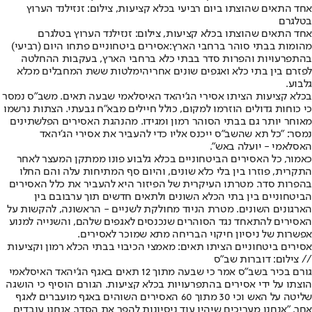
אחד התאים שהוצתו ביום רביעי בכלא קציעות, צילום: זנזילנד הערוץ
בטלגרם
אחד התאים שהוצתו בכלא קציעות, צילום: זנזילנד הערוץ בטלגרם
מהומות בבתי סוהר ברחבי הארץ:
אסירים ביטחוניים פתחו היום (רביעי)
בהתפרעויות והפרות סדר בבתי כלא ברחבי הארץ, בעקבות ההחלטה
לפזרם בין בתי כלא ואגפים שונים אחרי
הימלטות ששת המחבלים מכלא
גלבוע
.
בכלא קציעות הציתו אסירי הג'יהאד האיסלאמי שבעה תאים. משב"ס נמסר
כי כוחות גדולים הוזרמו למקום, כולל חיילים מבא"ח גבעתי. הצתות נרשמו
מאוחר יותר גם בבתי הסוהר רמון ומגידו. מהנהגת האסירים הפלשתינים
נמסר: "כל תא שהשב"ס ייכנס אליו כדי להעביר את אסירי הג'יהאד
האסלאמי - יועלה באש".
כאמור, כל האסירים הביטחוניים בכלא גלבוע פונו ממתקן המעצר לאחר
התקרית, פוזרו בין בלי כלא שונים, והיום סף המתיחות עלה והם החלו
בהפרות סדר. מטרתו העיקרית של הפיזור היא להעביר את כלל האסירים
הביטחוניים בין בתי הכלא השונים ולתאים חדשים תוך ערבובם בין
הארגונים השונים. מטרת הניוד מחולקת לשניים - הראשונה, להקשות על
האסירים להתאחד נגד הסוהרים שנכנסים לאגפים שלהם, והשנייה למנוע
אפשרות של ניסיון חיקוי הבריחה מתא שמוכר לאסירים.
אסירים ביטחוניים הציתו תאים: מאמצי הכיבוי בבתי הכלא רמון וקציעות
// צילום: דוברות שב"ס
גורם בכיר בשב"ס אמר כי שבעה מתוך 12 תאים באגף הג'יהאד האיסלאמי
הוצתו על ידי אסירים בהתפרעויות בכלא קציעות. הגורם הוסיף כי הושגה
שליטה על האש וכי 30 מתוך 60 האסירים השוהים באגף מועברים לאגף
אחר. "אנחנו מעריכים שיהיו עוד ניסיונות להפר את הסדר, אנחנו עובדים