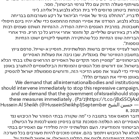
בשיתוף פעולה הדוק עם כלל גורמי הביטחון", מסר.
כוחות ביטחון פרוסים ליד בית הכלא גלבוע,גיל אליהו, ג'יני
לדבריו, "התחלנו בניוד של אסירי הג'יהאד על רקע מעורבותם בבריחה
בכלא גלבוע. הפרדנו את אסירי הפתח מהחמאס כדי שלא יהיו בינם חיסולי
חשבונות. במרבית האגפים הייתה הפרדה. ההנחיות השתנו פעמים רבות
ולא רק באירועים שליליים, קל וחומר אחרי אירוע כל כך חריג. מיד אחרי
הבריחה שונו הנחיות ככל שהחקירה תחשוף ליקויים ישונו הנחיות
נוספות".
השר לענייני אסירים ברשות הפלשתינית, חוסיין א-שייח', פרסם ציוץ
בחשבון הטוויטר שלו באנגלית, שבו גיבה את פעולות האסירים
הביטחוניים: "קמפיין חסר תקדים של האסירים ההרואים שלנו בבתי הכלא
בישראל. אנו דורשים מכל הגופים והמוסדות הבינלאומיים להתערב באופן
מיידי כדי לעצור את מסע הדיכוי הזה, ודורשים מממשלת ישראל להפסיק
באופן מיידי את הצעדים הללו".
We demand that all
#international
bodies and institutions
should intervene immediately to stop this repressive campaign,
and we demand that the government of
#Israel
should stop
these measures immediately . (P2/2)
https://t.co/jBxSSOjAxJ
— حسين الشيخ Hussein Al Sheikh (@HusseinSheikhpl)
September
8, 2021
דובר חמאס אמר בתגובה כי "מה שקורה בבתי הסוהר של הכיבוש נגד
האסירים הוא הסלמה מסוכנת נגדם בניסיון נואש לכסות על הכישלון
הביטחוני והמודיעיני. העם הפלשתיני יהיה סולידרי עם האסירים בבתי
הכלא של הכיבוש ויתמוך בהם. אנחנו מוכנים להיות מעורבים בכל מערכה
להשגת דרישותיהם ולנצח את התליין הישראלי. אי אפשר לשתוק על