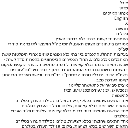
אוכל
מגזין
אנחנו מגייסים
English
X
חדשות
פלילים
התפרעויות קשות בבתי כלא ברחבי הארץ
אסירים ביטחוניים הציתו תאים, לוחמי צה"ל הוקפצו לתגבר את סוהרי
שב"ס
בעקבות ההחלטה לפזרם בין בתי כלא ואגפים שונים אחרי הימלטות ששת
המחבלים מכלא גלבוע, החלו האסירים הביטחוניים בהפרות סדר קשות •
שבעה תאים הוצתו בכלא קציעות, לוחמים מחטיבת גבעתי הוקפצו למקום
• הצתות נרשמו גם בבתי הסוהר מגידו ורמון • בכיר בשב"ס: "עובדים
בשת"פ הדוק עם כלל גורמי הביטחון" • רה"מ בנט וראשי מערכת הביטחון
קיימו הערכת מצב
איציק סבן
אריאל כהנא
שחר קליימן
8/9/2021, 13:27
,עודכן
8/9/2021, 17:21
0
השמעה
אחד התאים שהוצתו בכלא קציעות, צילום: זנזילנד הערוץ בטלגרם
התאים השרופים בכלא קציעות, צילום: זנזילנד הערוץ בטלגרם
אחד התאים שהוצתו ביום רביעי בכלא קציעות, צילום: זנזילנד הערוץ
בטלגרם
אחד התאים שהוצתו בכלא קציעות, צילום: זנזילנד הערוץ בטלגרם
התאים השרופים בכלא קציעות, צילום: זנזילנד הערוץ בטלגרם