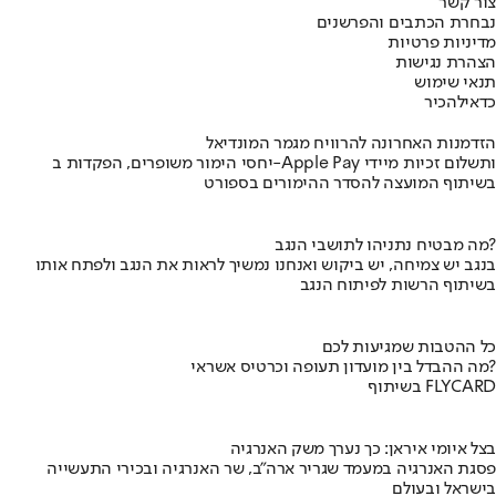
צור קשר
נבחרת הכתבים והפרשנים
מדיניות פרטיות
הצהרת נגישות
תנאי שימוש
כדאי
להכיר
הזדמנות האחרונה להרוויח מגמר המונדיאל
יחסי הימור משופרים, הפקדות ב-Apple Pay ותשלום זכיות מיידי
בשיתוף המועצה להסדר ההימורים בספורט
מה מבטיח נתניהו לתושבי הנגב?
בנגב יש צמיחה, יש ביקוש ואנחנו נמשיך לראות את הנגב ולפתח אותו
בשיתוף הרשות לפיתוח הנגב
כל ההטבות שמגיעות לכם
מה ההבדל בין מועדון תעופה וכרטיס אשראי?
בשיתוף FLYCARD
בצל איומי איראן: כך נערך משק האנרגיה
פסגת האנרגיה במעמד שגריר ארה"ב, שר האנרגיה ובכירי התעשייה
בישראל ובעולם