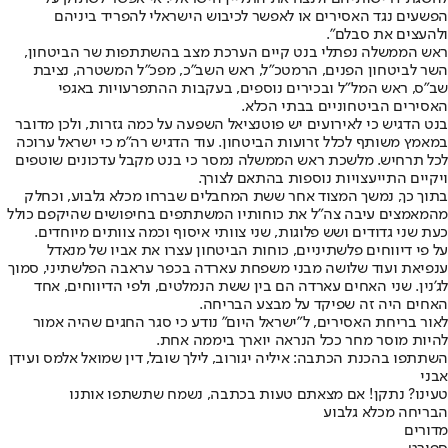
הפשעים נגד האסירים או לאפשר לכיבוש הישראלי להפריד ביניהם
ולהעצים את סבלם".
ראש הממשלה נפתלי בנט קיים הערכת מצב בהשתתפות שר הביטחון,
השר לביטחון הפנים, הרמטכ"ל, ראש השב"כ, מפכ"ל המשטרה, נציבת
שב"ס, ראש המל"ל ובכירים נוספים, בעקבות ההתפרעויות באגפי
האסירים הביטחוניים בבתי הכלא.
בנט הדגיש כי לאירועים יש פוטנציאל השפעה על כמה גזרות, ולכן מדובר
במאמץ משותף לכלל זרועות הביטחון. עוד הדגיש רה"מ כי ישראל ערוכה
לכל תרחיש. מלשכת ראש הממשלה נמסר כי בנט מקבל עדכונים שוטפים
ויקיים התייעצויות נוספות בהתאם לצורך.
בתוך כך, נמשך המצוד אחר ששת המחבלים שברחו מכלא גלבוע, וכחלק
מהמאמצים עיבה צה"ל את כוחותיו המשתתפים בחיפושים שהיקפם כולל
כעת שני גדודים ושש פלוגות, שני צוותי איסוף וכמה צוותים מיוחדים.
על פי דיווחים פלשתיניים, כוחות הביטחון עצרו את אביו של מנאדל
ענפיאת ועוד שלושה מבני משפחת עארדה בכפר עראבה הפלשתיני, סמוך
לג’נין. שני האחים עארדה הם בין ששת הנמלטים, ולפי הדיווחים, אחד
האחים היה זה שפיקד על מבצע הבריחה.
לאור בריחת האסירים, ל"ישראל היום" נודע כי סגר החגים שהיה אמור
להיות מוסר מחר ככל הנראה יוארך ביממה אחת.
השתתפו בהכנת הכתבה: איליה יגורוב, לילך שובל, דין שמואל אלמס ועידן
אבני
טעינו? נתקן! אם מצאתם טעות בכתבה, נשמח שתשתפו אותנו
הבריחה מכלא גלבוע
מדורים