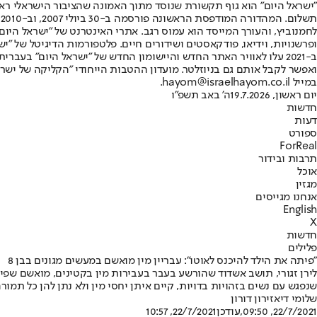
"ישראל היום" הוא גוף תקשורת שנוסד מתוך האמונה שהציבור הישראלי ראוי 
ת
ופרשנויות, וידיאו, פודקאסטים ושידורים חיים. פלטפורמות הדיגיטל של "ישרא
ב-2021 עלו לאוויר האתר החדש והיישומון החדש של "ישראל היום" בע
ואפשר לקבל אותם גם בניוזלטר. מועדון ההטבות הייחודי "הקליקה של ישרא
במייל hayom@israelhayom.co.il.
יום ראשון, 19.7.2026
ה' באב תשפ"ו
חדשות
דעות
ספורט
ForReal
תרבות ובידור
אוכל
מגזין
אנחנו מגייסים
English
X
חדשות
פלילים
"פיתה את הילד להיכנס לאוטו": עבריין מין מואשם במעשים מגונים בבן 8
שנפגש עם נשים בזהויות בדויות, קיים איתן יחסי מין ולא נתן להן כל תמו
שלומי דיאז
ירון דורון
22/7/2021, 09:50
,עודכן
22/7/2021, 10:57