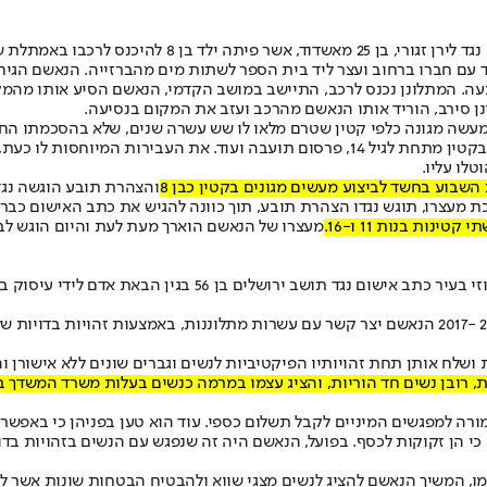
צעת עבודה וביצע בו מעשים מגונים.
 עם חברו ברחוב ועצר ליד בית הספר לשתות מים מהברזייה. הנאשם הגיח ל
צעה. המתלונן נכנס לרכב, התיישב במושב הקדמי, הנאשם הסיע אותו מהמק
ן סירב, הוריד אותו הנאשם מהרכב ועזב את המקום בנסיעה.
ע מעשה מגונה כלפי קטין שטרם מלאו לו שש עשרה שנים, שלא בהסכמתו ה
נגדו. מדובר על עבריין מין שהורשע בעבר בביצוע עבירות של מעשה מגונה בקטין מתחת לגיל 14
לו עליו.
והצהרת תובע הוגשה נגדו
כת מעצרו, תוגש נגדו הצהרת תובע, תוך כוונה להגיש את כתב האישום כבר
מעצרו של הנאשם הוארך מעת לעת והיום הוגש לב
בתוך כך, פרקליטות מחוז ירושלים הגישה לפני זמן קצר לבית המש
על פי כתב האישום, שהוגש באמצעות עו"ד מיכל אזולאי, במהלך השנים 2013 -2017 הנאשם יצר קשר עם עשרו
ח אותן תחת זהויותיו הפיקטיביות לנשים וגברים שונים ללא אישורן והס
רובן נשים חד הוריות, והציג עצמו במרמה כנשים בעלות משרד המשדך בין 
ורה למפגשים המיניים לקבל תשלום כספי. עוד הוא טען בפניהן כי באפשר
כי הן זקוקות לכסף. בפועל, הנאשם היה זה שנפגש עם הנשים בזהויות בדוי
, המשיך הנאשם להציג לנשים מצגי שווא ולהבטיח הבטחות שונות אשר לא ה