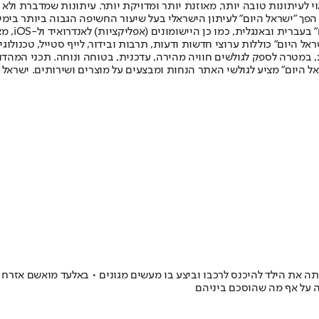
לעיתונות טובה יותר, מאוזנת יותר ומדויקת יותר. עיתונות שמדברת ולא צ
שלום. המהדורה המודפסת הראשונה פורסמה ב-30 ביולי 2007, וב-2010 הפך "ישראל היום" לעיתון הישראלי בעל שי
לחמנוביץ,
ל היום" כוללות ערוצי חדשות ודעות, תרבות ובידור, לייף סטייל, טכנולוגיה
ברית, במטרה לספק לגולשים חוויה מהירה, עדכנית, בטוחה ונוחה. תכני המה
ל היום" מציע לגולשי האתר הנחות ומבצעים על מוצרים ושירותים. ישראל 
רה על אף מה שהוסכם ביניהם