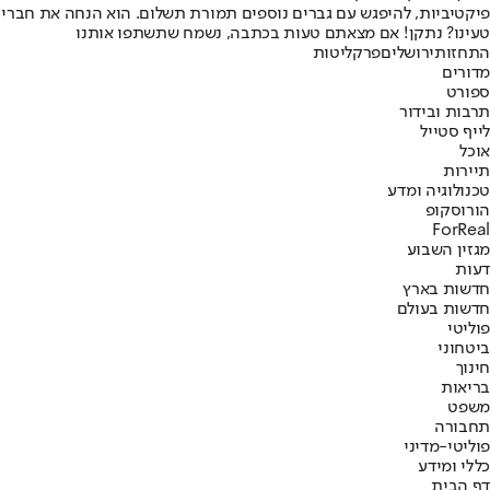
פיקטיביות, להיפגש עם גברים נוספים תמורת תשלום. הוא הנחה את חבריו ל
טעינו? נתקן! אם מצאתם טעות בכתבה, נשמח שתשתפו אותנו
התחזות
ירושלים
פרקליטות
מדורים
ספורט
תרבות ובידור
לייף סטייל
אוכל
תיירות
טכנולוגיה ומדע
הורוסקופ
ForReal
מגזין השבוע
דעות
חדשות בארץ
חדשות בעולם
פוליטי
ביטחוני
חינוך
בריאות
משפט
תחבורה
פוליטי-מדיני
כללי ומידע
דף הבית