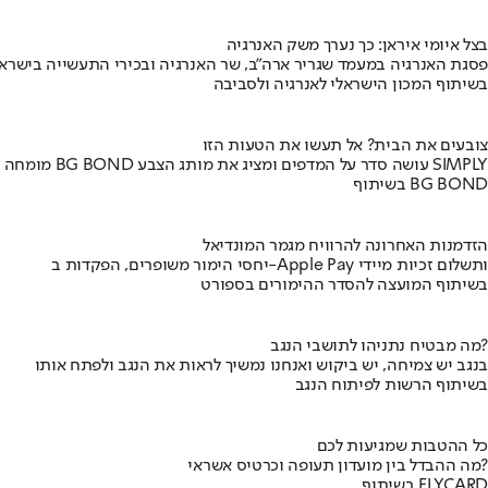
בצל איומי איראן: כך נערך משק האנרגיה
פסגת האנרגיה במעמד שגריר ארה"ב, שר האנרגיה ובכירי התעשייה בישראל
בשיתוף המכון הישראלי לאנרגיה ולסביבה
צובעים את הבית? אל תעשו את הטעות הזו
מומחה BG BOND עושה סדר על המדפים ומציג את מותג הצבע SIMPLY
בשיתוף BG BOND
הזדמנות האחרונה להרוויח מגמר המונדיאל
יחסי הימור משופרים, הפקדות ב-Apple Pay ותשלום זכיות מיידי
בשיתוף המועצה להסדר ההימורים בספורט
מה מבטיח נתניהו לתושבי הנגב?
בנגב יש צמיחה, יש ביקוש ואנחנו נמשיך לראות את הנגב ולפתח אותו
בשיתוף הרשות לפיתוח הנגב
כל ההטבות שמגיעות לכם
מה ההבדל בין מועדון תעופה וכרטיס אשראי?
בשיתוף FLYCARD