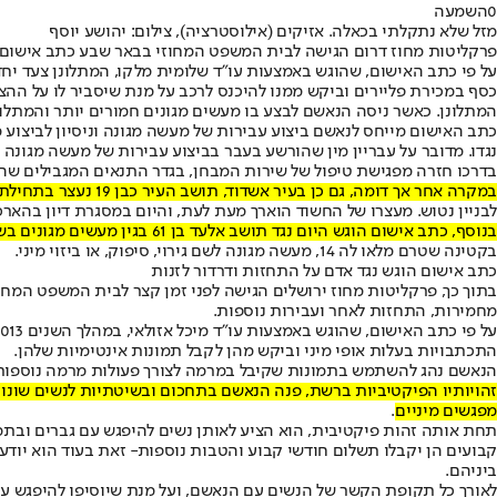
0
השמעה
מזל שלא נתקלתי בכאלה. אזיקים (אילוסטרציה), צילום: יהושע יוסף
פרקליטות מחוז דרום הגישה לבית המשפט המחוזי בבאר שבע כתב אישום נגד לירן זגורי, בן 25 מאשדוד, אשר פיתה ילד בן 8 להיכנס לרכבו באמתלת שווא של ה
על פי כתב האישום, שהוגש באמצעות עו"ד שלומית מלקו, המתלונן צעד יחד
כסף במכירת פליירים וביקש ממנו להיכנס לרכב על מנת שיסביר לו על הה
המתלונן. כאשר ניסה הנאשם לבצע בו מעשים מגונים חמורים יותר והמתלונ
כתב האישום מייחס לנאשם ביצוע עבירות של מעשה מגונה וניסיון לביצו
בדרכו חזרה מפגישת טיפול של שירות המבחן, בגדר התנאים המגבילים שהוט
במקרה אחר אך דומה, גם כן בעיר אשדוד, תושב העיר כבן 19 נעצר בתחילת השבוע בחשד לביצוע מעשים מגונים בקטין כבן 8
לבניין נטוש. מעצרו של החשוד הוארך מעת לעת, והיום במסגרת דיון בהאר
בנוסף, כתב אישום הוגש היום נגד תושב אלעד בן 61 בגין מעשים מגונים בשתי קטינות בנות 11 ו-16.
בקטינה שטרם מלאו לה 14, מעשה מגונה לשם גירוי, סיפוק, או ביזוי מיני.
כתב אישום הוגש נגד אדם על התחזות ודרדור לזנות
מחמירות, התחזות לאחר ועבירות נוספות.
התכתבויות בעלות אופי מיני וביקש מהן לקבל תמונות אינטימיות שלהן.
הנאשם נהג להשתמש בתמונות שקיבל במרמה לצורך פעולות מרמה נוספות ושל
זהויותיו הפיקטיביות ברשת, פנה הנאשם בתחכום ובשיטתיות לנשים שונות, 
מפגשים מיניים
.
תחת אותה זהות פיקטיבית, הוא הציע לאותן נשים להיפגש עם גברים ובתמ
קבועים הן יקבלו תשלום חודשי קבוע והטבות נוספות- זאת בעוד הוא יודע 
ביניהם.
לאורך כל תקופת הקשר של הנשים עם הנאשם, ועל מנת שיוסיפו להיפגש עמו