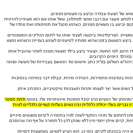
פתע ונעצר עם רכבו סמוך למתלונן, שאל אותו אם הוא מעוניין להרוויח
ום וביצע בו מעשים מגונים, כשהוא מנצל את תמימותו ואת פחדו של
חופשית. הפרקליטות ביקשה לעצור אותו עד לתום ההליכים המשפטיים
, פרסום תועבה ועוד. את העבירות המיוחסות לו כעת, ביצע הנאשם בזמן שהוא ממתין לטיעונים לעונש בעניינו וכשהוא נמצא
 היום. לפי החשד, הצעיר ביצע בילד מעשה מגונה לאחר שהוביל אותו
 במהלך הימים הקרובים.
יהמ"ש השלום בפ"ת כתב אישום נגד הנאשם בעבירות של מעשה מגונה
פט המחוזי בעיר כתב אישום נגד תושב ירושלים בן 56 בגין הבאת אדם לידי עיסוק בזנות בנסיבות מחמירות, הטרדה מינית, קבלת דבר במרמה בנסיבות
ת מתלוננות, באמצעות זהויות בדויות של נשים אשר יצר לעצמו ותחת חשבונות פיקטיביים, התכתב איתן
כמתן של הנשים מהן קיבל תמונות אינטימיות אלו. בנוסף,
תחת מספר
גברים בעלי יכולת כלכלית ובין נשים בעלות קשיים כלכליים לצורך
ותן לחתום על חוזה התקף לשנה לפיו בתמורה לקיום מפגשים מיניים
ות, קיים איתן יחסי מין ללא שנתן להן כל תמורה על אף מה שהוסכם
יה בכוונתו לקיים. כמו כן, הוא הציע לנשים, באמצעות דמויות