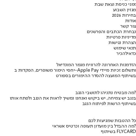
זמני כניסת וצאת שבת
מגזין השבוע
בחירות 2026
אודות
צור קשר
נבחרת הכתבים והפרשנים
מדיניות פרטיות
הצהרת נגישות
תנאי שימוש
כדאי
להכיר
הזדמנות האחרונה להרוויח מגמר המונדיאל
יחסי הימור משופרים, הפקדות ב-Apple Pay ותשלום זכיות מיידי
בשיתוף המועצה להסדר ההימורים בספורט
מה מבטיח נתניהו לתושבי הנגב?
בנגב יש צמיחה, יש ביקוש ואנחנו נמשיך לראות את הנגב ולפתח אותו
בשיתוף הרשות לפיתוח הנגב
כל ההטבות שמגיעות לכם
מה ההבדל בין מועדון תעופה וכרטיס אשראי?
בשיתוף FLYCARD