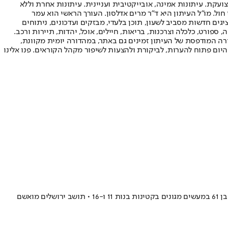
ועקת. עיתונות אמינה, אובייקטיבית ועניינית. עיתונות אחרת וללא
עור החשיפה הגבוה ביותר בימי חול. מו"ל העיתון היא ד"ר מרים אדלסון. העורך הראשי הוא עמר
 והעורך המייסד הוא עמוס רגב. אתרי האינטרנט של "ישראל היום" בעברית ובאנגלית, כמו כן היישומונים (אפליקציות) לאנדרואיד ול-iOS, מציגים חדשות מסביב לשעון, תוכן בלעדי, מבזקים ועדכונים, ניתוחים
, ספורט, כלכלה וצרכנות, בריאות, חיילים, אוכל, יהדות, תיירות ורכב.
דורה המודפסת של העיתון זמינים גם באתר, במהדורה יומית מקוונת,
היום פתוח להערות, לביקורת ולהצעות לשיפור מקהל הקוראים. פנו אלינו
לירן זגורי, תושב אשדוד שהורשע בעבר בעבירות מין בקטינים, מואשם שפיתה את הילד להיכנס לרכבו וביצע בו מעשים מגונים • באלעד מואשם אזרח בן 61 במעשים מגונים בקטינות בנות 11 ו-16 • תושב ירושלים מואשם