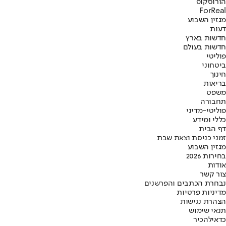
הורוסקופ
ForReal
מגזין השבוע
דעות
חדשות בארץ
חדשות בעולם
פוליטי
ביטחוני
חינוך
בריאות
משפט
תחבורה
פוליטי-מדיני
כללי ומידע
דף הבית
זמני כניסת וצאת שבת
מגזין השבוע
בחירות 2026
אודות
צור קשר
נבחרת הכתבים והפרשנים
מדיניות פרטיות
הצהרת נגישות
תנאי שימוש
כדאי
להכיר