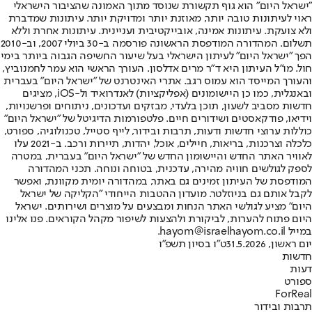
"ישראל היום" הוא גוף תקשורת שנוסד מתוך האמונה שהציבור הישראלי
ראוי לעיתונות טובה יותר, מאוזנת יותר ומדויקת יותר. עיתונות שמדברת
ולא צועקת. עיתונות אמינה, אובייקטיבית ועניינית. עיתונות אחרת וללא
תשלום. המהדורה המודפסת הראשונה פורסמה ב-30 ביולי 2007, וב-2010
הפך "ישראל היום" לעיתון הישראלי בעל שיעור החשיפה הגבוה ביותר בימי
חול. מו"ל העיתון היא ד"ר מרים אדלסון. העורך הראשי הוא עמר לחמנוביץ,
והעורך המייסד הוא עמוס רגב. אתרי האינטרנט של "ישראל היום" בעברית
ובאנגלית, כמו כן היישומונים (אפליקציות) לאנדרואיד ול-iOS, מציגים
חדשות מסביב לשעון, תוכן בלעדי, מבזקים ועדכונים, ניתוחים ופרשנויות,
וידיאו, פודקאסטים ושידורים חיים. פלטפורמות הדיגיטל של "ישראל היום"
כוללות ערוצי חדשות ודעות, תרבות ובידור, לייף סטייל, טכנולוגיה, ספורט,
כלכלה וצרכנות, בריאות, חיילים, אוכל, יהדות, תיירות ורכב. ב-2021 עלו
לאוויר האתר החדש והיישומון החדש של "ישראל היום" בעברית, במטרה
לספק לגולשים חוויה מהירה, עדכנית, בטוחה ונוחה. תכני המהדורה
המודפסת של העיתון זמינים גם באתר, במהדורה יומית מקוונת, ואפשר
לקבל אותם גם בניוזלטר. מועדון ההטבות הייחודי "הקליקה של ישראל
היום" מציע לגולשי האתר הנחות ומבצעים על מוצרים ושירותים. ישראל
היום פתוח להערות, לביקורת ולהצעות לשיפור מקהל הקוראים. פנו אלינו
במייל hayom@israelhayom.co.il.
יום ראשון, 31.5.2026
ט"ו בסיון תשפ"ו
חדשות
דעות
ספורט
ForReal
תרבות ובידור