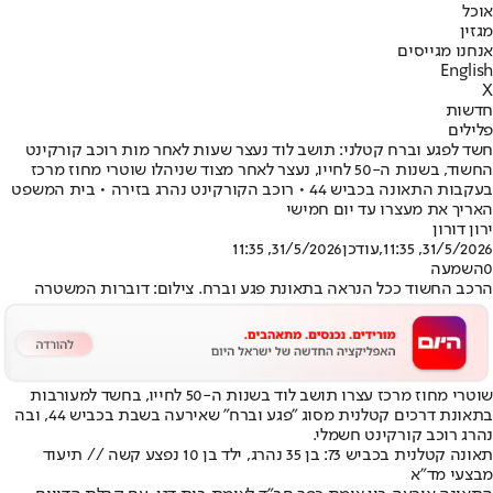
אוכל
מגזין
אנחנו מגייסים
English
X
חדשות
פלילים
חשד לפגע וברח קטלני: תושב לוד נעצר שעות לאחר מות רוכב קורקינט
החשוד, בשנות ה-50 לחייו, נעצר לאחר מצוד שניהלו שוטרי מחוז מרכז
בעקבות התאונה בכביש 44 • רוכב הקורקינט נהרג בזירה • בית המשפט
האריך את מעצרו עד יום חמישי
ירון דורון
31/5/2026, 11:35
,עודכן
31/5/2026, 11:35
0
השמעה
הרכב החשוד ככל הנראה בתאונת פגע וברח. צילום: דוברות המשטרה
שוטרי מחוז מרכז עצרו תושב לוד בשנות ה-50 לחייו, ב
חשד למעורבות
בתאונת דרכים קטלנית מסוג "פגע וברח" שאירעה בשבת בכביש 44
, ובה
נהרג רוכב קורקינט חשמלי.
תאונה קטלנית בכביש 73: בן 35 נהרג, ילד בן 10 נפצע קשה // תיעוד
מבצעי מד"א