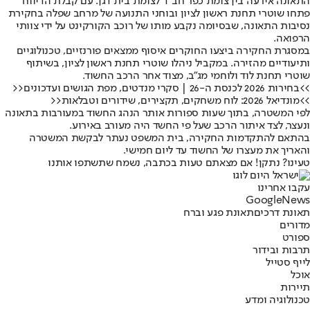
התאונה אירעה בין צומת כפר חב"ד לצומת בית דגן. עם קבלת הדיווח
פתחו שוטרי תחנת ראשון לציון ובוחני התנועה של מרחב שפלה בחקירת
נסיבות התאונה, שבסיומה נקבע מותו של רוכב הקורקינט על ידי צוותי
הרפואה.
במסגרת החקירה ביצעו החוקרים איסוף ממצאים פורנזיים, טכנולוגיים
ותיעודיים מהזירה. במקביל ניהלו שוטרי תחנת ראשון לציון, בשיתוף
שוטרי תחנת לוד ולוחמי מג"ב, מצוד אחר הרכב החשוד.
>>בחירות 2026 לכנסת ה-26 | סקרי מנדטים, מפת הגושים ועדכונים<<
>>מונדיאל 2026: לוח משחקים, תקצירים, שידורים וטבלאות<<
לפי המשטרה, בתוך שעות ספורות אותר הנהג החשוד במעורבות בתאונה
ונעצר, לצד איתור הרכב שעל פי החשד היה מעורב באירוע.
בהתאם להתקדמות החקירה, בית המשפט נעתר לבקשת המשטרה
והאריך את מעצרו של החשוד עד ליום חמישי.
טעינו? נתקן! אם מצאתם טעות בכתבה, נשמח שתשתפו אותנו
עקבו אחרינו
G
o
o
g
l
e
News
תאונת דרכים
תאונת פגע וברח
מדורים
ספורט
תרבות ובידור
לייף סטייל
אוכל
תיירות
טכנולוגיה ומדע