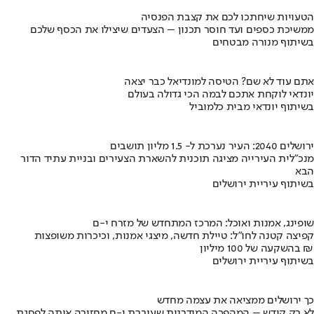
הטעויות שיחתכו לכם את קצבת הפנסיה
ממשיכת כספים ועד חוסר תכנון – הצעדים שיצילו את הכסף שלכם
בשיתוף מנורה מבטחים
אתם עוד לא שם? הטיסה למונדיאל כבר יצאה
יונדאי לוקחת אתכם לבמה הכי גדולה בעולם
בשיתוף יונדאי מבית כלמוביל
ירושלים 2040: העיר נערכת ל- 1.5 מליון תושבים
מנכ"לית העירייה מציגה תוכנית להשארת הצעירים ובניית עתיד הדור
הבא
בשיתוף עיריית ירושלים
שופינג, אמנות ואוכל: המרכז המתחדש של מזרח י-ם
קפיצה קטנה לחו"ל: טיילת חדשה, מיצגי אמנות, וכיכרות משופצות
בהשקעה של 100 מיליון ₪
בשיתוף עיריית ירושלים
כך ירושלים ממציאה את עצמה מחדש
לא רק קודש – המהפכה המודרנית שעוברת י-ם מחזירה אותה לפסגת