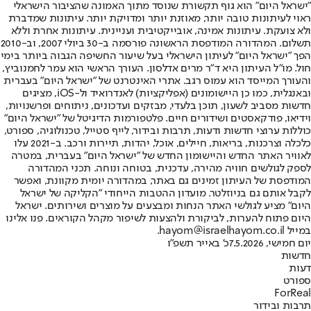
"ישראל היום" הוא גוף תקשורת שנוסד מתוך האמונה שהציבור הישראלי
ראוי לעיתונות טובה יותר, מאוזנת יותר ומדויקת יותר. עיתונות שמדברת
ולא צועקת. עיתונות אמינה, אובייקטיבית ועניינית. עיתונות אחרת וללא
תשלום. המהדורה המודפסת הראשונה פורסמה ב-30 ביולי 2007, וב-2010
הפך "ישראל היום" לעיתון הישראלי בעל שיעור החשיפה הגבוה ביותר בימי
חול. מו"ל העיתון היא ד"ר מרים אדלסון. העורך הראשי הוא עמר לחמנוביץ,
והעורך המייסד הוא עמוס רגב. אתרי האינטרנט של "ישראל היום" בעברית
ובאנגלית, כמו כן היישומונים (אפליקציות) לאנדרואיד ול-iOS, מציגים
חדשות מסביב לשעון, תוכן בלעדי, מבזקים ועדכונים, ניתוחים ופרשנויות,
וידיאו, פודקאסטים ושידורים חיים. פלטפורמות הדיגיטל של "ישראל היום"
כוללות ערוצי חדשות ודעות, תרבות ובידור, לייף סטייל, טכנולוגיה, ספורט,
כלכלה וצרכנות, בריאות, חיילים, אוכל, יהדות, תיירות ורכב. ב-2021 עלו
לאוויר האתר החדש והיישומון החדש של "ישראל היום" בעברית, במטרה
לספק לגולשים חוויה מהירה, עדכנית, בטוחה ונוחה. תכני המהדורה
המודפסת של העיתון זמינים גם באתר, במהדורה יומית מקוונת, ואפשר
לקבל אותם גם בניוזלטר. מועדון ההטבות הייחודי "הקליקה של ישראל
היום" מציע לגולשי האתר הנחות ומבצעים על מוצרים ושירותים. ישראל
היום פתוח להערות, לביקורת ולהצעות לשיפור מקהל הקוראים. פנו אלינו
במייל hayom@israelhayom.co.il.
יום חמישי, 7.5.2026
כ' באייר תשפ"ו
חדשות
דעות
ספורט
ForReal
תרבות ובידור