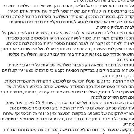
שיטתיים לשיבוש והעלמת ראיות.
על פי כתב האישום, נוריאל חג'אני, יהודה כהן וישראל דוד -
שלושה תושבי
בני ברק
בשנות ה-30 לחייהם, קשרו קשר לרצוח את אזרזר, אותו הכירו
קודם לכן. במסגרת התכנון, הצטיידו השלושה באקדח בקוטר 9 מ"מ, וביום
האירוע הביאו את המנוח להגיע לשטחים חקלאיים מבודדים הסמוכים
לבית העלמין מורשה.
האירועים בליל הרצח, שאירעו לפני כשבע שנים, מצביעים על פי הנטען על
תכנון מוקדם וקור רוח. סמוך לשעה 22:22 הגיעו הנאשמים ברכב מאזדה
לאזור, ולאחר זמן קצר ירו לעבר המנוח מספר יריות בכוונה לגרום למותו.
הירי בוצע, לפי האישום, בהסכמה ובשיתוף פעולה של שלושתם. לאחר מכן
הושאר אזרזר פצוע אנושות בתוך בור יחד עם קטנועו, והשלושה נמלטו
מהמקום.
גופתו של המנוח נמצאה רק כעבור כשלושה שבועות על ידי עובר אורח,
כשהיא במצב ריקבון. בבדיקה רפואית נקבע כי נגרמו לו פצעי ירי קטלניים
בגב, בבטן ובחזה.
לאחר הרצח, כך נטען, פעלו הנאשמים לשיבוש החקירה ולהשמדת ראיות.
הם הציתו פעמיים את רכב המאזדה ששימש אותם בביצוע העבירה, עד
שנשרף כליל. בנוסף, השליכו לפח אשפה ציבורי קסדה, כפפות, מסיכת סקי
ומצתים השייכים למנוח.
הזירה שבה אותרה גופתו של אביתר אזרזר בשנת 2019,צילום: עמי שומן
עוד עולה מכתב האישום כי למחרת הרצח עזבו שניים מהנאשמים את
הארץ לתקופה של כשבוע. בבקשת המעצר צוין כי נוריאל חג'אני אף שוחח
עם אמו של המנוח בזמן שהוגדר כנעדר, והציג עצמו כמי שמסייע בחיפושים
אחריו.
בבקשה למעצר עד תום ההליכים מדגישה המדינה את מסוכנותם הגבוהה