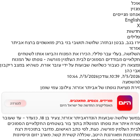
אוכל
מגזין
אנחנו מגייסים
English
X
חדשות
פלילים
ירו בגב, בבטן ובחזה: שלושה תושבי בני ברק מואשמים ברצח אביתר
אזרזר
השלושה, בעלי עבר פלילי, הכירו את המנוח והביאו אותו לשטחים
חקלאיים מבודדים הסמוכים לבית העלמין מורשה • גופתו של המנוח
נמצאה רק כעבור כשלושה שבועות על ידי עובר אורח, כשהיא במצב ריקבון
אבי כהן
7/5/2026, 10:39
,עודכן
7/5/2026, 10:44
0
השמעה
זירת מציאת גופתו של אביתר אזרזר. צילום: עמי שומן
במשך שלושה שבועות הוגדר
אביתר אזרזר
, צעיר בן 18, כנעדר - עד שעובר
אורח איתר את גופתו המוטלת בתוך בור בשטחים החקלאיים הסמוכים
לבית העלמין מורשה. כעת, לפי כתב האישום, מדובר בתוכנית רצח
מתוכננת ומאורגנת היטב, שכללה קשירת קשר, מארב יזום וניסיונות