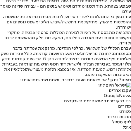
של השלושה, הנלמדת מנסיבות המעשה. לטענת התביעה, מדובר ברצח
שבוצע בצוותא, תוך תכנון מוקדם ושימוש בנשק חם - עבירה שדינה מאסר
עולם.
עוד נטען כי התנהלותם לאחר האירוע, לרבות מסירת מידע כוזב למשטרה
והימלטות מהארץ, מחזקת את החשש לשיבוש הליכי משפט נוספים אם
ישוחררו.
התביעה מתבססת על ראיות לכאורה הכוללות סרטוני אבטחה, מחקרי
תקשורת וחוות דעת מעבדה ביולוגית, המקשרות חלק מהנאשמים לרכב
ולזירה.
עברם הפלילי של השלושה, כך לפי המדינה, מחזק את עמדתה בדבר
מסוכנותם: לחובת נוריאל חג'אני תשע הרשעות קודמות, כולל עבירות נשק
ואלימות ואף הרשעה קודמת ברצח; ליהודה כהן 13 הרשעות קודמות ותיק
תלוי ועומד בעבירות חבלה; ולישראל דוד חמש הרשעות קודמות בעבירות
אלימות ורכוש. לטענת המדינה, אין בנמצא חלופת מעצר שתוכל לאיין את
המסוכנות הנשקפת מהם.
טעינו? נתקן! אם מצאתם טעות בכתבה, נשמח שתשתפו אותנו
עקבו אחרינו
G
o
o
g
l
e
News
בני ברק
ירי
כתב אישום
רמת השרון
רצח
מדורים
ספורט
תרבות ובידור
לייף סטייל
אוכל