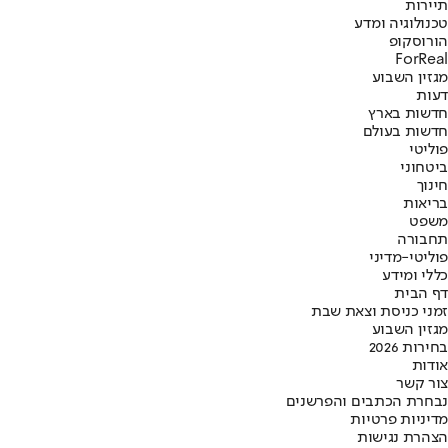
תיירות
טכנולוגיה ומדע
הורוסקופ
ForReal
מגזין השבוע
דעות
חדשות בארץ
חדשות בעולם
פוליטי
ביטחוני
חינוך
בריאות
משפט
תחבורה
פוליטי-מדיני
כללי ומידע
דף הבית
זמני כניסת וצאת שבת
מגזין השבוע
בחירות 2026
אודות
צור קשר
נבחרת הכתבים והפרשנים
מדיניות פרטיות
הצהרת נגישות