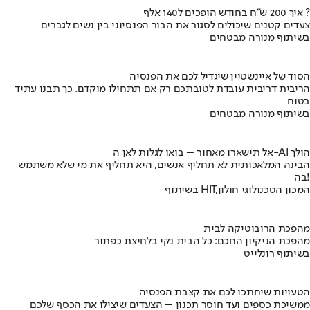
איך 200 ש"ח בחודש הופכים ל140 אלף ?
צעדים קטנים שיכולים לסגור את הבור הפנסיוני בין נשים לגברים
בשיתוף מנורה מבטחים
הסוד של איינשטיין שיגדיל לכם את הפנסיה
הריבית דריבית עובדת לטובתכם רק אם תתחילו מוקדם. כך תבנו עתיד
בטוח
בשיתוף מנורה מבטחים
אל תישארו מאחור – בואו לגלות לאן ה-AI הולך
הבינה המלאכותית לא תחליף אנשים, היא תחליף את מי שלא משתמש
בה!
בשיתוף HIT,המכון הטכנולוגי חולון
מהפכת הרובוטיקה לבית
מהפכת הניקיון החכם: כל הבית נקי בלחיצת כפתור
בשיתוף רונלייט
הטעויות שיחתכו לכם את קצבת הפנסיה
ממשיכת כספים ועד חוסר תכנון – הצעדים שיצילו את הכסף שלכם