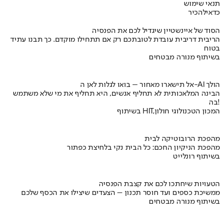
תנאי שימוש
כדאי
להכיר
הסוד של איינשטיין שיגדיל לכם את הפנסיה
הריבית דריבית עובדת לטובתכם רק אם תתחילו מוקדם. כך תבנו עתיד
בטוח
בשיתוף מנורה מבטחים
אל תישארו מאחור – בואו לגלות לאן ה-AI הולך
הבינה המלאכותית לא תחליף אנשים, היא תחליף את מי שלא משתמש
בה!
בשיתוף HIT,המכון הטכנולוגי חולון
מהפכת הרובוטיקה לבית
מהפכת הניקיון החכם: כל הבית נקי בלחיצת כפתור
בשיתוף רונלייט
הטעויות שיחתכו לכם את קצבת הפנסיה
ממשיכת כספים ועד חוסר תכנון – הצעדים שיצילו את הכסף שלכם
בשיתוף מנורה מבטחים