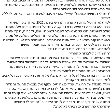
האונס של נעמה שחר לראשונה לבית משפט השלום בתל אביב, ובסיום
נקבע כי יישאר במעצר לשלושה ימים נוספים, פחות מהבקשה המקורית
של המשטרה להארכה של חמישה ימים.
"נותן לי תחושת מוגנות": שי-לי עטרי מגיבה למעצר החשוד באונס // ללא
קרדיט
לפי תלונתה של שחר
, המקרה התרחש בשנת 2022 לאחר בילוי משותף
בבר. היא סיפרה כי חשה ברע וביקשה לנוח על הספה בביתו של החשוד,
אולם לטענתה הוא שכנע אותה לעבור למיטתו, שם, לדבריה, תקף אותה
מינית, הפשיט אותה ונגע בה בזמן שלא הייתה בשליטה מלאה על גופה,
כאשר חלקים מהאירוע כלל אינם זכורים לה. במשטרה הדגישו כי התלונה
הוגשה רק לפני כחודש, וכי במהלך חקירתו קשר עצמו החשוד
להתרחשויות אך הכחיש את החשדות נגדו.
"החשוד יכול לברוח מהארץ"
נציג המשטרה טען בדיון כי מדובר באירוע חמור והזהיר מפני שיבוש
אפשרי של פעולות חקירה שטרם הושלמו. לדבריו, “החשוד יכול לעשות
מעשה ולברוח מהארץ”, והוסיף כי קיימות פעולות חקירה רגישות לצד
מסמכים וראיות הסמוכים למועד האירוע.
החשוד הובא אתמול (שני) היישר מנתב"ג אל תחנת המשטרה לב תל אביב
לחקירה,צילום: גדעון מרקוביץ'
מנגד, סנגורו של החשוד, עו״ד משה וייס, תקף את עוצמת החשד והגדיר
אותו כ"חשד נורא נמוך לתיק אונס". לדבריו, האירוע התרחש באוקטובר
2022, וטען כי לאחר אותו מפגש המשיכו השניים להיפגש ואף קיימו יחסי
מין נוספים. הוא הפנה להודעות וליומן של המתלוננת, שלטענתו מציגים
תמונה שונה, ואף ציטט מדבריה לאחר האירוע: “הייתה לי תחושה
שהרסתי את הערב אז רציתי לא לסרב”.