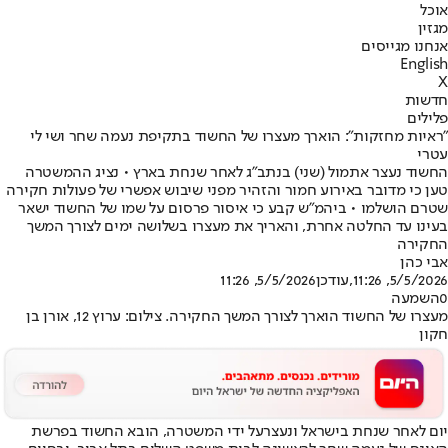
אוכל
מגזין
אנחנו מגייסים
English
X
חדשות
פלילים
"ראיות מחזקות": הוארך מעצרו של החשוד בתקיפת נעמה שחר ושי לי
עטרי
החשוד נעצר אתמול (שני) בנתב"ג לאחר שנחת בארץ • נציג ההמשטרה
טען כי מדובר באירוע חמור והזהיר מפני שיבוש אפשרי של פעולות חקירה
שטרם הושלמו • ביהמ"ש קבע כי איסור פרסום על שמו של החשוד ישאר
בעינו עד החלטה אחרת, והאריך את מעצרו בשלושה ימים לצורך המשך
החקירה
אבי כהן
5/5/2026, 11:26
,עודכן
5/5/2026, 11:26
0
השמעה
מעצרו של החשוד הוארך לצורך המשך החקירה. צילום: ערוץ 12, אורן בן
חקון
יום לאחר שנחת בישראל ונעצר
על ידי המשטרה, הובא החשוד בפרשת