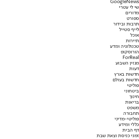
G
o
o
g
l
e
News
שי לי עטרי
מדורים
ספורט
תרבות ובידור
לייף סטייל
אוכל
תיירות
טכנולוגיה ומדע
הורוסקופ
ForReal
מגזין השבוע
דעות
חדשות בארץ
חדשות בעולם
פוליטי
ביטחוני
חינוך
בריאות
משפט
תחבורה
פוליטי-מדיני
כללי ומידע
דף הבית
זמני כניסת וצאת שבת