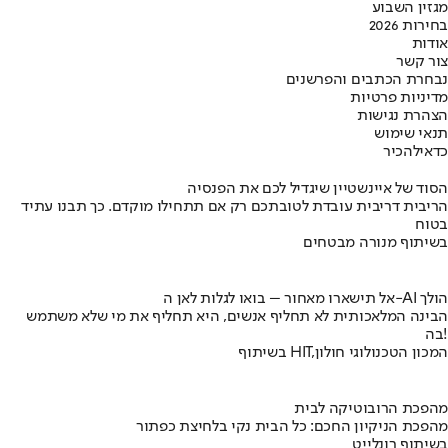
מגזין השבוע
בחירות 2026
אודות
צור קשר
נבחרת הכתבים והפרשנים
מדיניות פרטיות
הצהרת נגישות
תנאי שימוש
כדאי
להכיר
הסוד של איינשטיין שיגדיל לכם את הפנסיה
הריבית דריבית עובדת לטובתכם רק אם תתחילו מוקדם. כך תבנו עתיד
בטוח
בשיתוף מנורה מבטחים
אל תישארו מאחור – בואו לגלות לאן ה-AI הולך
הבינה המלאכותית לא תחליף אנשים, היא תחליף את מי שלא משתמש
בה!
בשיתוף HIT,המכון הטכנולוגי חולון
מהפכת הרובוטיקה לבית
מהפכת הניקיון החכם: כל הבית נקי בלחיצת כפתור
בשיתוף רונלייט