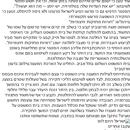
עוד טען כי ישנם עדים אליהם פנתה בזמן אמת, וכי אין חשש ממשי
לשיבוש: “יש את העדות שלה בטלוויזיה, יש יומן – מה הוא יעשה?”.
הסנגור הדגיש גם כי מרשו הגיע לישראל מרצונו ולא ניסה להימלט, וטען כי
החקירה הושפעה מרעש תקשורתי.
ביהמ"ש: "ראיות מחזקות חיצוניות"
השופט משה סרוגוביץ קבע כי בשלב זה קיים איסור פרסום על שמו של
החשוד, בהתאם להחלטה קודמת של בית המשפט העליון, וכי האיסור
יישאר בעינו עד החלטה אחרת. לגופו של תיק קבע כי מתקיים חשד סביר
לביצוע העבירות, וציין כי מעבר לתלונה ישנן “ראיות מחזקות חיצוניות”.
הוא הוסיף כי ההתכתבויות אליהן הפנה הסנגור אינן מחלישות באופן
משמעותי את החשד, בין היתר על רקע הטענה לשימוש בסם אונס
והשלכותיה האפשריות על מצבה של המתלוננת.
בית המשפט השלום בתל אביב. החליט על הארכת המעצר,צילום: גדעון
מרקוביץ'
בהתייחס לעילות המעצר, ציין השופט כי עצם החשד לעבירת אינוס מבסס
עילת מסוכנות, לצד חשש לשיבוש הליכי חקירה בשל פעולות שטרם בוצעו,
ולכן בשלב זה לא ניתן לשקול חלופת מעצר. עם זאת, הוא ציין כי בהמשך
ייתכן שניתן יהיה לבחון חלופה, בין היתר נוכח היעדר עבר פלילי וחלוף
הזמן מאז האירוע. לגבי החשש להימלטות, נקבע כי אף שהחשוד מתגורר
בגרמניה, העובדה שהגיע מיוזמתו לישראל מפחיתה את עוצמת החשש.
בסיום הדיון, לאחר ששקל את מכלול הטענות, הורה בית המשפט על
הארכת מעצרו של החשוד בשלושה ימים לצורך המשך החקירה.
טעינו? נתקן! אם מצאתם טעות בכתבה, נשמח שתשתפו אותנו
עקבו אחרינו