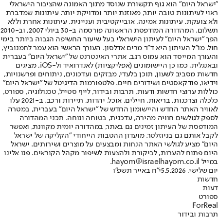
"ישראל היום" הוא גוף תקשורת שנוסד מתוך האמונה שהציבור הישראלי
ראוי לעיתונות טובה יותר, מאוזנת יותר ומדויקת יותר. עיתונות שמדברת
ולא צועקת. עיתונות אמינה, אובייקטיבית ועניינית. עיתונות אחרת וללא
תשלום. המהדורה המודפסת הראשונה פורסמה ב-30 ביולי 2007, וב-2010
הפך "ישראל היום" לעיתון הישראלי בעל שיעור החשיפה הגבוה ביותר בימי
חול. מו"ל העיתון היא ד"ר מרים אדלסון. העורך הראשי הוא עמר לחמנוביץ,
והעורך המייסד הוא עמוס רגב. אתרי האינטרנט של "ישראל היום" בעברית
ובאנגלית, כמו כן היישומונים (אפליקציות) לאנדרואיד ול-iOS, מציגים
חדשות מסביב לשעון, תוכן בלעדי, מבזקים ועדכונים, ניתוחים ופרשנויות,
וידיאו, פודקאסטים ושידורים חיים. פלטפורמות הדיגיטל של "ישראל היום"
כוללות ערוצי חדשות ודעות, תרבות ובידור, לייף סטייל, טכנולוגיה, ספורט,
כלכלה וצרכנות, בריאות, חיילים, אוכל, יהדות, תיירות ורכב. ב-2021 עלו
לאוויר האתר החדש והיישומון החדש של "ישראל היום" בעברית, במטרה
לספק לגולשים חוויה מהירה, עדכנית, בטוחה ונוחה. תכני המהדורה
המודפסת של העיתון זמינים גם באתר, במהדורה יומית מקוונת, ואפשר
לקבל אותם גם בניוזלטר. מועדון ההטבות הייחודי "הקליקה של ישראל
היום" מציע לגולשי האתר הנחות ומבצעים על מוצרים ושירותים. ישראל
היום פתוח להערות, לביקורת ולהצעות לשיפור מקהל הקוראים. פנו אלינו
במייל hayom@israelhayom.co.il.
יום שלישי, 5.5.2026
י"ח באייר תשפ"ו
חדשות
דעות
ספורט
ForReal
תרבות ובידור