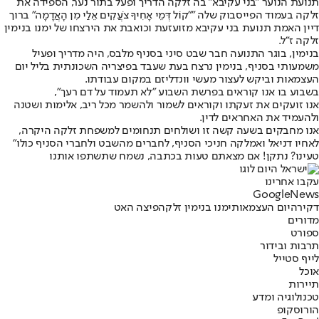
תנועת הנוער "בני עקיבא" בה זלקה הדריך ופעל בתור נער, הספידה את
זלקה בעמוד הפייסבוק שלה ""קוֹל דְּמֵי אָחִיךָ צֹעֲקִים אֵלַי מִן הָאֲדָמָה" ברוך
דיין האמת תנועת בני עקיבא מזועזעת וכואבת את הירצחו של ימנו בנימין
זלקה ז"ל.
בנימין, בוגר התנועה חבר שבט סיני בסניף מלבס, היה מדריך ופעיל
משמעותי בסניף, בנימין נרצח בעת שעבד בפיצריה השכונתית בליל יום
העצמאות וביקש לעצור מעשי וונדליזם במקום עבודתו.
בשבוע בו אנו קוראים בפרשת השבוע "לא תעמוד על דם רעך",
אנו זועקים את זעקתו וקוראים לשמור ולהשמר מכל ריב, אלימות ושטנה
ולהעמיד את האחראים לדין.
אנו מחבקים בשעה קשה זו ושולחים תנחומים למשפחת זלקה היקרה,
לאחיו דניאל ואמלקה חניכי הסניף, לחברים מהשבט ולחברי הסניף כולו"
טעינו? נתקן! אם מצאתם טעות בכתבה, נשמח שתשתפו אותנו
עקבו אחרינו
G
o
o
g
l
e
News
דקירה
יום העצמאות
ימנו בנימין זלקה
פיצה האט
מדורים
ספורט
תרבות ובידור
לייף סטייל
אוכל
תיירות
טכנולוגיה ומדע
הורוסקופ