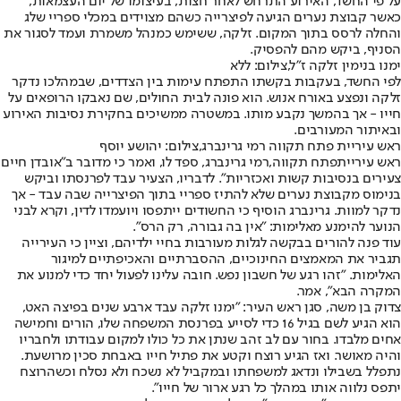
על פי החשד, האירוע התרחש לאחר חצות, בעיצומו של יום העצמאות,
כאשר קבוצת נערים הגיעה לפיצרייה כשהם מצוידים במכלי ספריי שלג
והחלה לרסס בתוך המקום. זלקה, ששימש כמנהל משמרת ועמד לסגור את
הסניף, ביקש מהם להפסיק.
ימנו בנימין זלקה ז"ל,צילום: ללא
לפי החשד, בעקבות בקשתו התפתח עימות בין הצדדים, שבמהלכו נדקר
זלקה ונפצע באורח אנוש. הוא פונה לבית החולים, שם נאבקו הרופאים על
חייו - אך בהמשך נקבע מותו. במשטרה ממשיכים בחקירת נסיבות האירוע
ובאיתור המעורבים.
ראש עיריית פתח תקווה רמי גרינברג,צילום: יהושע יוסף
ראש עיריית
פתח תקווה
,
רמי גרינברג
, ספד לו, ואמר כי מדובר ב"אובדן חיים
צעירים בנסיבות קשות ואכזריות". לדבריו, הצעיר עבד לפרנסתו וביקש
בנימוס מקבוצת נערים שלא להתיז ספריי בתוך הפיצרייה שבה עבד - אך
נדקר למוות. גרינברג הוסיף כי החשודים ייתפסו ויועמדו לדין, וקרא לבני
הנוער להימנע מאלימות: "אין בה גבורה, רק הרס".
עוד פנה להורים בבקשה לגלות מעורבות בחיי ילדיהם, וציין כי העירייה
תגביר את המאמצים החינוכיים, ההסברתיים והאכיפתיים למיגור
האלימות. "זהו רגע של חשבון נפש. חובה עלינו לפעול יחד כדי למנוע את
המקרה הבא", אמר.
צדוק בן משה, סגן ראש העיר: "ימנו זלקה עבד ארבע שנים בפיצה האט,
הוא הגיע לשם בגיל 16 כדי לסייע בפרנסת המשפחה שלו, הורים וחמישה
אחים מלבדו. בחור עם לב זהב שנתן את כל כולו למקום עבודתו ולחבריו
והיה מאושר. ואז הגיע רוצח וקטע את פתיל חייו באבחת סכין מרושעת.
נתפלל בשבילו ונדאג למשפחתו ובמקביל לא נשכח ולא נסלח וכשהרוצח
יתפס נלווה אותו במהלך כל רגע ארור של חייו".