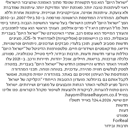
"ישראל היום" הוא גוף תקשורת שנוסד מתוך האמונה שהציבור הישראלי
ראוי לעיתונות טובה יותר, מאוזנת יותר ומדויקת יותר. עיתונות שמדברת
ולא צועקת. עיתונות אמינה, אובייקטיבית ועניינית. עיתונות אחרת וללא
תשלום. המהדורה המודפסת הראשונה פורסמה ב-30 ביולי 2007, וב-2010
הפך "ישראל היום" לעיתון הישראלי בעל שיעור החשיפה הגבוה ביותר בימי
חול. מו"ל העיתון היא ד"ר מרים אדלסון. העורך הראשי הוא עמר לחמנוביץ,
והעורך המייסד הוא עמוס רגב. אתרי האינטרנט של "ישראל היום" בעברית
ובאנגלית, כמו כן היישומונים (אפליקציות) לאנדרואיד ול-iOS, מציגים
חדשות מסביב לשעון, תוכן בלעדי, מבזקים ועדכונים, ניתוחים ופרשנויות,
וידיאו, פודקאסטים ושידורים חיים. פלטפורמות הדיגיטל של "ישראל היום"
כוללות ערוצי חדשות ודעות, תרבות ובידור, לייף סטייל, טכנולוגיה, ספורט,
כלכלה וצרכנות, בריאות, חיילים, אוכל, יהדות, תיירות ורכב. ב-2021 עלו
לאוויר האתר החדש והיישומון החדש של "ישראל היום" בעברית, במטרה
לספק לגולשים חוויה מהירה, עדכנית, בטוחה ונוחה. תכני המהדורה
המודפסת של העיתון זמינים גם באתר, במהדורה יומית מקוונת, ואפשר
לקבל אותם גם בניוזלטר. מועדון ההטבות הייחודי "הקליקה של ישראל
היום" מציע לגולשי האתר הנחות ומבצעים על מוצרים ושירותים. ישראל
היום פתוח להערות, לביקורת ולהצעות לשיפור מקהל הקוראים. פנו אלינו
במייל hayom@israelhayom.co.il.
יום שישי, 24.4.2026
ז' באייר תשפ"ו
חדשות
דעות
ספורט
ForReal
תרבות ובידור