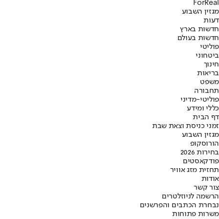
ForReal
מגזין השבוע
דעות
חדשות בארץ
חדשות בעולם
פוליטי
ביטחוני
חינוך
בריאות
משפט
תחבורה
פוליטי-מדיני
כללי ומידע
דף הבית
זמני כניסת וצאת שבת
מגזין השבוע
הורוסקופ
בחירות 2026
פודקאסטים
תחזית מזג אוויר
אודות
צור קשר
הרשמה לניוזלטרים
נבחרת הכתבים והפרשנים
משרות פתוחות