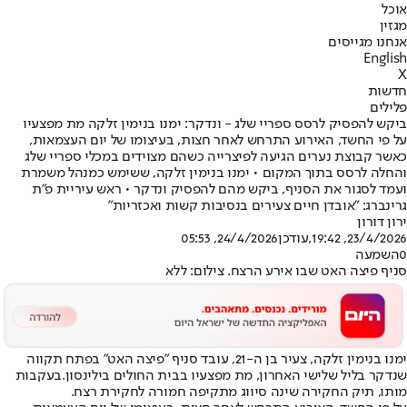
אוכל
מגזין
אנחנו מגייסים
English
X
חדשות
פלילים
ביקש להפסיק לרסס ספריי שלג - ונדקר: ימנו בנימין זלקה מת מפצעיו
על פי החשד, האירוע התרחש לאחר חצות, בעיצומו של יום העצמאות,
כאשר קבוצת נערים הגיעה לפיצרייה כשהם מצוידים במכלי ספריי שלג
והחלה לרסס בתוך המקום • ימנו בנימין זלקה, ששימש כמנהל משמרת
ועמד לסגור את הסניף, ביקש מהם להפסיק ונדקר • ראש עיריית פ"ת
גרינברג: "אובדן חיים צעירים בנסיבות קשות ואכזריות"
ירון דורון
23/4/2026, 19:42
,עודכן
24/4/2026, 05:53
0
השמעה
סניף פיצה האט שבו אירע הרצח. צילום: ללא
ימנו בנימין זלקה, צעיר בן ה-21, עובד סניף "פיצה האט" בפתח תקווה
שנדקר בליל שלישי האחרון, מת מפצעיו בבית החולים בילינסון.
בעקבות
מותו, תיק החקירה שינה סיווג מתקיפה חמורה לחקירת רצח.