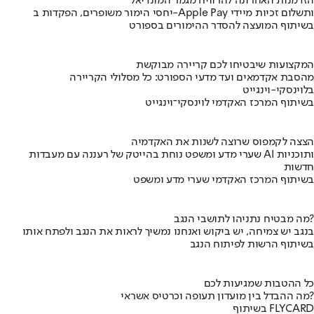
הזדמנות האחרונה להרוויח מגמר המונדיאל
יחסי הימור משופרים, הפקדות ב-Apple Pay ותשלום זכיות מיידי
בשיתוף המועצה להסדר ההימורים בספורט
המקצועות שיבטיחו לכם קריירה מבוקשת
מהסבת אקדמאים ועד מדעי הספורט: כל מסלולי הקריירה
בלוינסקי-וינגייט
בשיתוף המרכז האקדמי לוינסקי־וינגייט
הצצה לקמפוס שרוצה לשנות את האקדמיה
שערי מדע ומשפט נוחת בהייטק של רעננה עם מעבדות AI ותוכניות
חדשות
בשיתוף המרכז האקדמי שערי מדע ומשפט
מה מבטיח נתניהו לתושבי הנגב?
בנגב יש צמיחה, יש ביקוש ואנחנו נמשיך לראות את הנגב ולפתח אותו
בשיתוף הרשות לפיתוח הנגב
כל ההטבות שמגיעות לכם
מה ההבדל בין מועדון תעופה וכרטיס אשראי?
בשיתוף FLYCARD