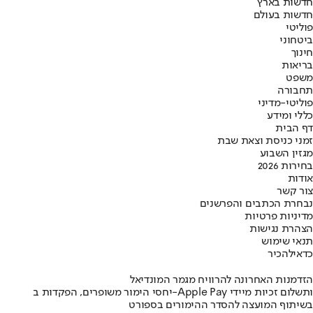
חדשות בארץ
חדשות בעולם
פוליטי
ביטחוני
חינוך
בריאות
משפט
תחבורה
פוליטי-מדיני
כללי ומידע
דף הבית
זמני כניסת וצאת שבת
מגזין השבוע
בחירות 2026
אודות
צור קשר
נבחרת הכתבים והפרשנים
מדיניות פרטיות
הצהרת נגישות
תנאי שימוש
כדאי
להכיר
הזדמנות האחרונה להרוויח מגמר המונדיאל
יחסי הימור משופרים, הפקדות ב-Apple Pay ותשלום זכיות מיידי
בשיתוף המועצה להסדר ההימורים בספורט