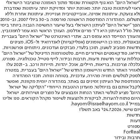
"ישראל היום" הוא גוף תקשורת שנוסד מתוך האמונה שהציבור הישראלי
ראוי לעיתונות טובה יותר, מאוזנת יותר ומדויקת יותר. עיתונות שמדברת
ולא צועקת. עיתונות אמינה, אובייקטיבית ועניינית. עיתונות אחרת וללא
תשלום. המהדורה המודפסת הראשונה פורסמה ב-30 ביולי 2007, וב-2010
הפך "ישראל היום" לעיתון הישראלי בעל שיעור החשיפה הגבוה ביותר בימי
חול. מו"ל העיתון היא ד"ר מרים אדלסון. העורך הראשי הוא עמר לחמנוביץ,
והעורך המייסד הוא עמוס רגב. אתרי האינטרנט של "ישראל היום" בעברית
ובאנגלית, כמו כן היישומונים (אפליקציות) לאנדרואיד ול-iOS, מציגים
חדשות מסביב לשעון, תוכן בלעדי, מבזקים ועדכונים, ניתוחים ופרשנויות,
וידיאו, פודקאסטים ושידורים חיים. פלטפורמות הדיגיטל של "ישראל היום"
כוללות ערוצי חדשות ודעות, תרבות ובידור, לייף סטייל, טכנולוגיה, ספורט,
כלכלה וצרכנות, בריאות, חיילים, אוכל, יהדות, תיירות ורכב. ב-2021 עלו
לאוויר האתר החדש והיישומון החדש של "ישראל היום" בעברית, במטרה
לספק לגולשים חוויה מהירה, עדכנית, בטוחה ונוחה. תכני המהדורה
המודפסת של העיתון זמינים גם באתר, במהדורה יומית מקוונת, ואפשר
לקבל אותם גם בניוזלטר. מועדון ההטבות הייחודי "הקליקה של ישראל
היום" מציע לגולשי האתר הנחות ומבצעים על מוצרים ושירותים. ישראל
היום פתוח להערות, לביקורת ולהצעות לשיפור מקהל הקוראים. פנו אלינו
במייל hayom@israelhayom.co.il.
יום שישי, 24.7.2026
י' באב תשפ"ו
חדשות
דעות
ספורט
ForReal
תרבות ובידור