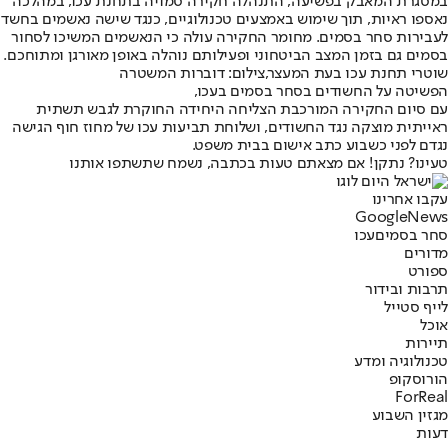
במסגרת המאבק בפשיעה, התנהלה חקירה סמויה בתחנת עכו, במהלכה
נאספו ראיות, תוך שימוש באמצעים טכנולוגיים, כנגד שישה נאשמים בחשד
לעבירות סחר בסמים. מחומר החקירה עולה כי הנאשמים המשיכו לסחור
בסמים גם בזמן המצב הביטחוני ופעילותם נוהלה באופן מאורגן ומתוחכם.
שוטרי תחנת עכו בעת המעצר,צילום: דוברות המשטרה
הפשיטה על החשודים בסחר בסמים בעכו,
עם סיום החקירה המורכבת הצליחה היחידה החוקרת לגבש תשתית
ראייתית מוצקה נגד החשודים, ושלוחת תביעות עכו של מחוז חוף הגישה
נגדם לפני כשבוע כתב אישום בבית משפט.
טעינו? נתקן! אם מצאתם טעות בכתבה, נשמח שתשתפו אותנו
עקבו אחרינו
G
o
o
g
l
e
News
סחר בסמים
עכו
מדורים
ספורט
תרבות ובידור
לייף סטייל
אוכל
תיירות
טכנולוגיה ומדע
הורוסקופ
ForReal
מגזין השבוע
דעות