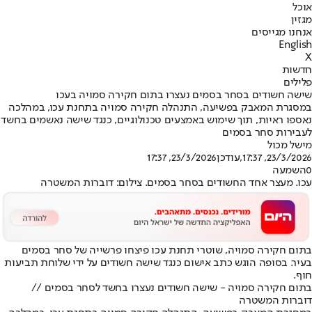
אוכל
מגזין
אנחנו מגייסים
English
X
חדשות
פלילים
שישה חשודים בסחר בסמים נעצרו בתום חקירה סמויה בעכו
במסגרת המאבק בפשיעה, התנהלה חקירה סמויה בתחנת עכו, במהלכה
נאספו ראיות, תוך שימוש באמצעים טכנולוגיים, כנגד שישה נאשמים בחשד
לעבירות סחר בסמים
מישל מכול
23/3/2026, 17:37
,עודכן
23/3/2026, 17:37
0
השמעה
עכו. מעצר אחד החשודים בסחר בסמים. צילום: דוברות המשטרה
בתום חקירה סמויה, שוטרי תחנת עכו פיצחו פרשייה של סחר בסמים
בעיר. בסופה הוגש כתב אישום כנגד שישה חשודים על ידי שלוחת תביעות
חוף.
בתום חקירה סמויה - שישה חשודים נעצרו בחשד לסחר בסמים //
דוברות המשטרה