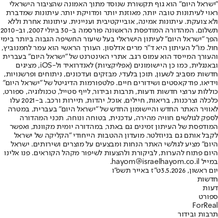
"ישראל היום" הוא גוף תקשורת שנוסד מתוך האמונה שהציבור הישראלי
ראוי לעיתונות טובה יותר, מאוזנת יותר ומדויקת יותר. עיתונות שמדברת
ולא צועקת. עיתונות אמינה, אובייקטיבית ועניינית. עיתונות אחרת וללא
תשלום. המהדורה המודפסת הראשונה פורסמה ב-30 ביולי 2007, וב-2010
הפך "ישראל היום" לעיתון הישראלי בעל שיעור החשיפה הגבוה ביותר בימי
חול. מו"ל העיתון היא ד"ר מרים אדלסון. העורך הראשי הוא עמר לחמנוביץ,
והעורך המייסד הוא עמוס רגב. אתרי האינטרנט של "ישראל היום" בעברית
ובאנגלית, כמו כן היישומונים (אפליקציות) לאנדרואיד ול-iOS, מציגים
חדשות מסביב לשעון, תוכן בלעדי, מבזקים ועדכונים, ניתוחים ופרשנויות,
וידיאו, פודקאסטים ושידורים חיים. פלטפורמות הדיגיטל של "ישראל היום"
כוללות ערוצי חדשות ודעות, תרבות ובידור, לייף סטייל, טכנולוגיה, ספורט,
כלכלה וצרכנות, בריאות, חיילים, אוכל, יהדות, תיירות ורכב. ב-2021 עלו
לאוויר האתר החדש והיישומון החדש של "ישראל היום" בעברית, במטרה
לספק לגולשים חוויה מהירה, עדכנית, בטוחה ונוחה. תכני המהדורה
המודפסת של העיתון זמינים גם באתר, במהדורה יומית מקוונת, ואפשר
לקבל אותם גם בניוזלטר. מועדון ההטבות הייחודי "הקליקה של ישראל
היום" מציע לגולשי האתר הנחות ומבצעים על מוצרים ושירותים. ישראל
היום פתוח להערות, לביקורת ולהצעות לשיפור מקהל הקוראים. פנו אלינו
במייל hayom@israelhayom.co.il.
יום ראשון, 3.5.2026
ט"ז באייר תשפ"ו
חדשות
דעות
ספורט
ForReal
תרבות ובידור