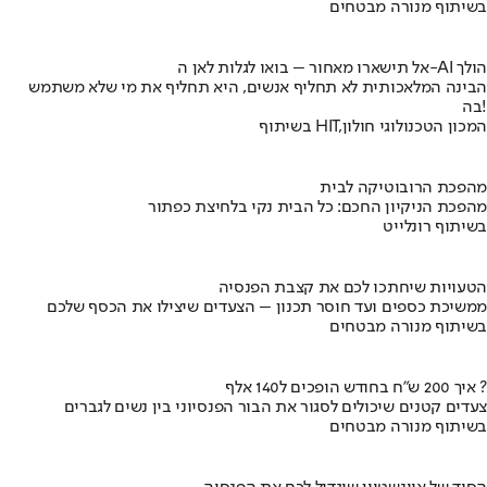
בשיתוף מנורה מבטחים
אל תישארו מאחור – בואו לגלות לאן ה-AI הולך
הבינה המלאכותית לא תחליף אנשים, היא תחליף את מי שלא משתמש
בה!
בשיתוף HIT,המכון הטכנולוגי חולון
מהפכת הרובוטיקה לבית
מהפכת הניקיון החכם: כל הבית נקי בלחיצת כפתור
בשיתוף רונלייט
הטעויות שיחתכו לכם את קצבת הפנסיה
ממשיכת כספים ועד חוסר תכנון – הצעדים שיצילו את הכסף שלכם
בשיתוף מנורה מבטחים
איך 200 ש"ח בחודש הופכים ל140 אלף ?
צעדים קטנים שיכולים לסגור את הבור הפנסיוני בין נשים לגברים
בשיתוף מנורה מבטחים