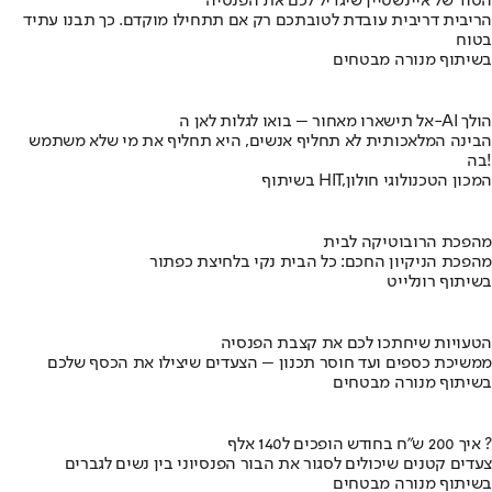
הסוד של איינשטיין שיגדיל לכם את הפנסיה
הריבית דריבית עובדת לטובתכם רק אם תתחילו מוקדם. כך תבנו עתיד
בטוח
בשיתוף מנורה מבטחים
אל תישארו מאחור – בואו לגלות לאן ה-AI הולך
הבינה המלאכותית לא תחליף אנשים, היא תחליף את מי שלא משתמש
בה!
בשיתוף HIT,המכון הטכנולוגי חולון
מהפכת הרובוטיקה לבית
מהפכת הניקיון החכם: כל הבית נקי בלחיצת כפתור
בשיתוף רונלייט
הטעויות שיחתכו לכם את קצבת הפנסיה
ממשיכת כספים ועד חוסר תכנון – הצעדים שיצילו את הכסף שלכם
בשיתוף מנורה מבטחים
איך 200 ש"ח בחודש הופכים ל140 אלף ?
צעדים קטנים שיכולים לסגור את הבור הפנסיוני בין נשים לגברים
בשיתוף מנורה מבטחים