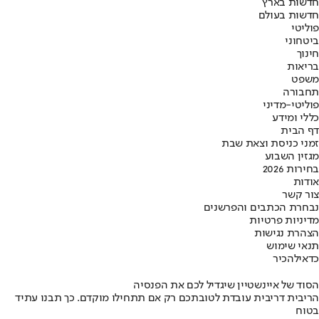
חדשות בארץ
חדשות בעולם
פוליטי
ביטחוני
חינוך
בריאות
משפט
תחבורה
פוליטי-מדיני
כללי ומידע
דף הבית
זמני כניסת וצאת שבת
מגזין השבוע
בחירות 2026
אודות
צור קשר
נבחרת הכתבים והפרשנים
מדיניות פרטיות
הצהרת נגישות
תנאי שימוש
כדאי
להכיר
הסוד של איינשטיין שיגדיל לכם את הפנסיה
הריבית דריבית עובדת לטובתכם רק אם תתחילו מוקדם. כך תבנו עתיד
בטוח