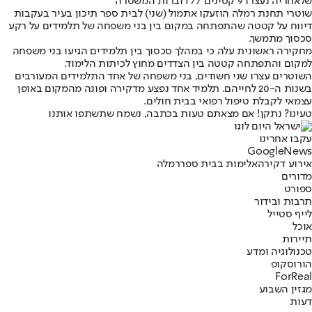
שלאחריה נעצרו 9 קטינים // דוברות המשטרה
שוטרי תחנת רמלה הוזעקו אתמול (שני) לבית ספר תיכון בעיר בעקבות
דיווח על קטטה שהתפתחה במקום בין בני משפחה של תלמידים על רקע
סכסוך מתמשך.
מחקירה ראשונית עלה כי במהלך סכסוך בין תלמידים הגיעו בני משפחה
למקום והתפתחה קטטה בין הצדדים מחוץ לכיתות הלימוד.
השוטרים עצרו שני חשודים, בני משפחה של אחד התלמידים המעורבים
בשנות ה-20 לחייהם. תלמיד אחד נפצע מדקירה ופונה מהמקום באופן
עצמאי לקבלת טיפול רפואי בבית חולים.
טעינו? נתקן! אם מצאתם טעות בכתבה, נשמח שתשתפו אותנו
עקבו אחרינו
G
o
o
g
l
e
News
אירוע דקירה
אלימות בבית ספר
רמלה
מדורים
ספורט
תרבות ובידור
לייף סטייל
אוכל
תיירות
טכנולוגיה ומדע
הורוסקופ
ForReal
מגזין השבוע
דעות