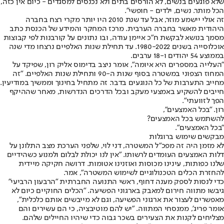
שלא פוגעים בנשים, לא הורסים בתים ולא נכנסים למסגדים - כיום אין כזה,
הכל מותר. נשים, ילדים - חופשי".
זה אולי יישמע מוזר, אבל עד שנת 2010 היו יותר מקרי רצח בחברה
היהודית מאשר בחברה הערבית. מרכז המחקר והמידע של הכנסת כתב
מסמך בנושא לבקשת ח"כ איימן עודה, ובו נתונים על קורבנות לפי קבוצות
אוכלוסייה בשנים 1980-2022. עד תחילת שנות האלפיים נרצחו מדי שנה
בממוצע 54 יהודים ו-18 ערבים.
"העלייה במספרים היא איומה", אומר ניצב בדימוס אליק רון, שפיקד על
המחוז הצפוני במשטרה בסוף שנות ה-90 ותחילת שנות האלפיים. "זה
מחייב התערבות של כל הנוגעים בדבר. זה מתחיל בחינוך וממשיך במודיעין.
חייבים להשקיע באמצעי מעקב ובכל הדרכים הנדרשות, מאחר שההיקף
הפך לזוועתי".
רון. "בכל האמצעים",
להשתמש בכל האמצעים?
"בכל האמצעים".
מבקשים שימוש ברוגלות
לא מזמן היה זה מפכ"ל המשטרה, דני לוי, שלפני הערכת מצב התלונן על
דלות האמצעים העומדים לרשותו. "אין לנו יכולת לבלום ולמנוע כשהידיים
שלנו כפותות, עינינו מכוסות ואוזנינו אטומות. דרושה חקיקה מיידית
להחזרת הכלים הטכנולוגיים לשימוש המשטרה", אמר.
כדי לנסות לספק מענה דחוף, ראשי התנועה החברתית "הרבעון הרביעי"
גיבשו מתווה חירום למאבק בארגוני הפשיעה. "הכלים החוקיים כיום לא
מאפשרים לעצור את ארגוני הפשיעה, וגם לא מייבשים אותם כלכלית",
אומר פריג', ממנסחי המתווה. "יש להם מוטיבציה, כי הם עשירים והם
מצליחים לקנות את הצעירים בשכר גבוה כדי שיהיו החיילים שלהם.