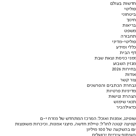
חדשות בעולם
פוליטי
ביטחוני
חינוך
בריאות
משפט
תחבורה
פוליטי-מדיני
כללי ומידע
דף הבית
זמני כניסת וצאת שבת
מגזין השבוע
בחירות 2026
אודות
צור קשר
נבחרת הכתבים והפרשנים
מדיניות פרטיות
הצהרת נגישות
תנאי שימוש
כדאי
להכיר
שופינג, אמנות ואוכל: המרכז המתחדש של מזרח י-ם
קפיצה קטנה לחו"ל: טיילת חדשה, מיצגי אמנות, וכיכרות משופצות
בהשקעה של 100 מיליון ₪
בשיתוף עיריית ירושלים