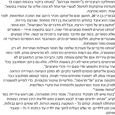
המחלקה הציבורית ב"יוזמות אברהם". "באותו ביקור בכנסת הצגנו 12
נקודות שזקוקות לטיפול. לצערי אף אחד לא פנה אלינו עד עכשיו בנושא".
עווד. רופא שנרצח,
ג'בארין בן ה־28, תושב אום אל־פחם, מכיר היטב את המכה המדממת. לפני
שנה הוא איבד בחודש הרמדאן את בן דודו מוחמד, שנרצח ביריות.
"מתעכבים על מקרי הרצח, אבל לא מדברים על הפציעות", הוא אומר.
"אנחנו מגיעים למאות פצועים מדי שנה, רובם כתוצאה מירי - מספרים
שלא נספרים, בטח אם מדובר בפציעה בינונית או קשה. אלה פצועים
שעוברים שיקום, חלקם נשארים נכים, וכשהגבר הוא המפרנס העיקרי זה
פשוט גומר משפחות.
"אנחנו מדברים על מערכת שלמה של חוסר משילות ואחריות. לא רק
המשטרה, אלא גם רשות המיסים והרווחה. לא מרגישים אותן. לפני כמה
שנים עיריית אום אל־פחם עשתה סקר, והבינה שרוב התושבים לא
מרגישים ביטחון אישי לא רק בשעות הלילה, אלא גם ביום. תסתובב בכל
עיר ערבית ותשמע מדי פעם ירי והדי פיצוצים".
באום אל־פחם מנסים למזער נזקים. לא מזמן הוציאה העירייה הוראה
שבתי עסק לא יישארו פתוחים אחרי חצות. בכפר קאסם מסתובב כבר
תקופה ארגון "אל־חראסה", מיליציית שיטור מקומית, כדי לסייע למשטרה
לפרק את מכת הפרוטקשן ולהפחית את מקרי האלימות.
"פחות שופוני"
"בטח שיש לנו תפקיד כהנהגה", אומר נזיה מסארווה, סגן ראש עיריית כפר
קרע. "אנחנו יודעים שצריך לבצע חשבון נפש ולדעת היכן טעינו, ובאמת
התחלנו לשנות. קודם כל - השקעה בנושא הורות. לא שמים היום גבולות,
אין זמן לילדים. מי שלא הצליח לחנך את ילדיו עד כיתות ז'-ח' - מאבד
אותם.