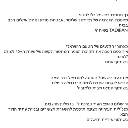
כך תחסכו בחשמל בלי להזיע
מהפכת האנרגיה של תדיראן: שליטה, אבטחת מידע וניהול אקלים חכם
בבית
בשיתוף TADIRAN
מאחורי הקלעים של הטעם הישראלי
איך אסם הפכה את תקופת הצנע והמחסור הקשה של שנות ה-40 למותג
לאומי?
בשיתוף אסם
אתם עוד לא שם? הטיסה למונדיאל כבר יצאה
יונדאי לוקחת אתכם לבמה הכי גדולה בעולם
בשיתוף יונדאי מבית כלמוביל
ירושלים 2040: העיר נערכת ל- 1.5 מליון תושבים
מנכ"לית העירייה מציגה תוכנית להשארת הצעירים ובניית עתיד הדור
הבא
בשיתוף עיריית ירושלים