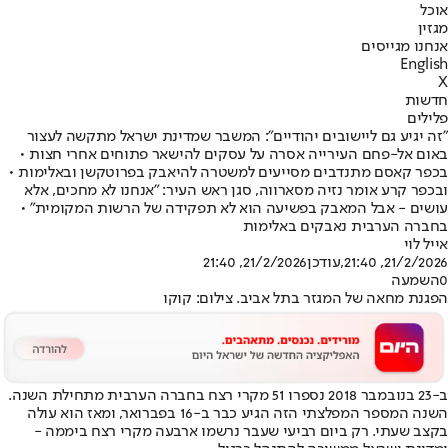
אוכל
מגזין
אנחנו מגייסים
English
X
חדשות
פלילים
"זה יגיע גם ליישובים יהודיים": המשבר שמדינת ישראל מתקשה לעצור
באום אל-פחם העירייה אסרה על עסקים להישאר פתוחים אחרי חצות •
בכפר קאסם מתנדבים מסייעים למשטרה להיאבק בפרוטקשן ובאלימות •
ובכפר קרע אומר נזיה מסארווה, סגן ראש העיר: "אנחנו לא מחכים, אלא
עושים - אבל המאבק בפשיעה הוא לא תפקידה של הרשות המקומית" •
בחברה הערבית נאבקים באלימות
אייל לוי
21/2/2026, 21:40
,עודכן
21/2/2026, 21:40
0
השמעה
הפגנת מחאה של המגזר בתל אביב. צילום: קוקו
ב-23 בנובמבר 2018 נספרו 51 מקרי רצח בחברה הערבית מתחילת השנה.
השנה המספר המפלצתי הזה הגיע כבר ב-16 בפברואר, ומאז הוא עולה
בקצב שעתי. רק ביום רביעי שעבר נרשמו ארבעה מקרי רצח ביממה -