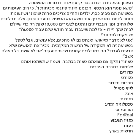
חשבון נפש. זירת רצח בכפר קרע,צילום: דובורות המשטרה
"נושא נוסף הוא הכסף. הכנסנו חינוך פיננסי מכיתות ד', כי רוב העימותים
בפשיעה הם סביב כסף. ילדים והורים צריכים פחות שופוני ושיגעונות
ויותר לחיות כמו שצריך. עוד נושא הוא הטיפול בנוער בסיכון. אלה תהליכים
שלוקחים זמן. העבריינים נותנים לצעירים 10,000 שקל רק כדי שיילכו
לבית שלך ויירו - אז למה שיעבדו עבור חודש שלם עבור 6,000?".
יש מקום לתקווה?
"אני לא מדבר מייאוש, ואנחנו גם לא מחכים, אלא עושים, אבל לטפל
בפשיעה זה לא תפקידה של הרשות המקומית. מכיר את האנשים שלא
יודעים לעבוד? הם כמו ילדים קטנים שישר צועקים 'אני לא אשם, כל העולם
אשם'".
טעינו? נתקן! אם מצאתם טעות בכתבה, נשמח שתשתפו אותנו
אלימות בחברה הערבית
מדורים
ספורט
תרבות ובידור
לייף סטייל
אוכל
תיירות
טכנולוגיה ומדע
הורוסקופ
ForReal
מגזין השבוע
דעות
חדשות בארץ