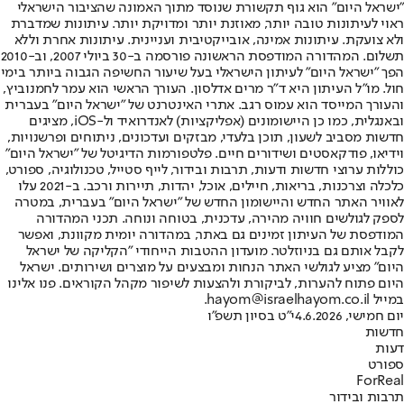
"ישראל היום" הוא גוף תקשורת שנוסד מתוך האמונה שהציבור הישראלי
ראוי לעיתונות טובה יותר, מאוזנת יותר ומדויקת יותר. עיתונות שמדברת
ולא צועקת. עיתונות אמינה, אובייקטיבית ועניינית. עיתונות אחרת וללא
תשלום. המהדורה המודפסת הראשונה פורסמה ב-30 ביולי 2007, וב-2010
הפך "ישראל היום" לעיתון הישראלי בעל שיעור החשיפה הגבוה ביותר בימי
חול. מו"ל העיתון היא ד"ר מרים אדלסון. העורך הראשי הוא עמר לחמנוביץ,
והעורך המייסד הוא עמוס רגב. אתרי האינטרנט של "ישראל היום" בעברית
ובאנגלית, כמו כן היישומונים (אפליקציות) לאנדרואיד ול-iOS, מציגים
חדשות מסביב לשעון, תוכן בלעדי, מבזקים ועדכונים, ניתוחים ופרשנויות,
וידיאו, פודקאסטים ושידורים חיים. פלטפורמות הדיגיטל של "ישראל היום"
כוללות ערוצי חדשות ודעות, תרבות ובידור, לייף סטייל, טכנולוגיה, ספורט,
כלכלה וצרכנות, בריאות, חיילים, אוכל, יהדות, תיירות ורכב. ב-2021 עלו
לאוויר האתר החדש והיישומון החדש של "ישראל היום" בעברית, במטרה
לספק לגולשים חוויה מהירה, עדכנית, בטוחה ונוחה. תכני המהדורה
המודפסת של העיתון זמינים גם באתר, במהדורה יומית מקוונת, ואפשר
לקבל אותם גם בניוזלטר. מועדון ההטבות הייחודי "הקליקה של ישראל
היום" מציע לגולשי האתר הנחות ומבצעים על מוצרים ושירותים. ישראל
היום פתוח להערות, לביקורת ולהצעות לשיפור מקהל הקוראים. פנו אלינו
במייל hayom@israelhayom.co.il.
יום חמישי, 4.6.2026
י"ט בסיון תשפ"ו
חדשות
דעות
ספורט
ForReal
תרבות ובידור