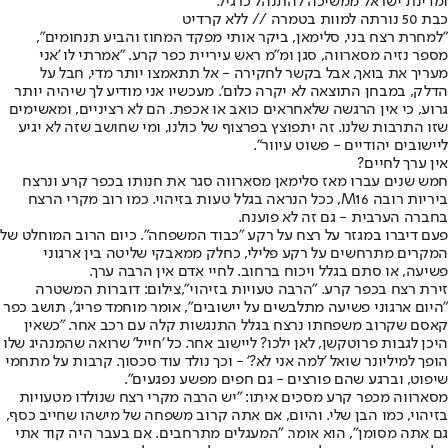
ומדינת ישראל ממשיכה להתנהל כרגיל.
כבת 50 נורתה למוות בטמרה // ללא קרדיט
"למחרת רצח בני, סלימאן, ביקר אותי מפקד המחוז והביע תנחומים",
מספר נזיה מסארווה, סגן ומ"מ ראש עיריית כפר קרע. "אמרתי לו 'אני
מעריך את בואך, אבל בקשר לחקירה - אל תתאמצו יותר מדי, חבל על
הדלק, במבחן התוצאה לא יקרה כלום'. מעכשיו אני מודיע לך שיהיה יותר
גרוע, כי אין הרגשה שלאחראים כואב או אכפת. הם לא רציניים, ומאשימים
שזו התרבות שלנו. זה יתפוצץ בפרצוף של כולנו, ומי שחושב שזה לא יגיע
ליישובים יהודיים - פשוט עיוור".
אין ערך לחיים?
חמש שנים עברו מאז סלימאן מסארווה סגר את חנותו בכפר קרע ונרצח
ביריות רובה M16, ככל הנראה בגלל טעות בזיהוי. כמו רוב מקרי הרצח
בחברה הערבית - גם זה לא פוענח.
פעם דיברו במגזר על רצח על רקע "כבוד המשפחה". כיום הרוב המוחלט של
המקרים מתרחשים על רקע פלילי, כחלק ממאבקי שליטה בין ארגוני
פשיעה, או סתם בגלל ויכוח ברחוב. לחיי אדם אין הרבה ערך.
זירת רצח בכפר קרע. "הרבה טעויות בזיהוי",צילום: דוברות המשטרה
"היום ארגוני פשיעה מתלבשים על יישובים", אומר מוחמד פריג', תושב כפר
קאסם שקרוב משפחתו נרצח בגלל התנגשות קלה עם רכב אחר. "כשאין
היכן לגבות פרוטקשן, לאן ילכו? ליישוב אחר. כל 'חייל' שרואה שהמנהיג שלו
הופך למיליונר שואל 'למה אני לא?' - וכך נולד עוד סכסוך. קרבות על מתחמי
שיפוט, וברגע שהם פורצים - גם חפים מפשע נפגעים".
מסארווה מכפר קרע מסכים איתו: "יש הרבה מקרי רצח שנולדו מטעויות
בזיהוי, כמו הבן שלי. והיום, אם אתה קרוב משפחה של מישהו שחייב כסף,
גם אתה מסומן", הוא אומר. "המעגלים מתרחבים. אם בעבר היה קוד אתי