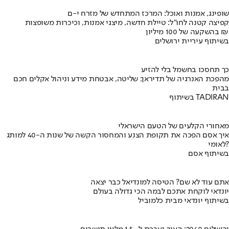
שופינג, אמנות ואוכל: המרכז המתחדש של מזרח י-ם
קפיצה קטנה לחו"ל: טיילת חדשה, מיצגי אמנות, וכיכרות משופצות
בהשקעה של 100 מיליון ₪
בשיתוף עיריית ירושלים
כך תחסכו בחשמל בלי להזיע
מהפכת האנרגיה של תדיראן: שליטה, אבטחת מידע וניהול אקלים חכם
בבית
בשיתוף TADIRAN
מאחורי הקלעים של הטעם הישראלי
איך אסם הפכה את תקופת הצנע והמחסור הקשה של שנות ה-40 למותג
לאומי?
בשיתוף אסם
אתם עוד לא שם? הטיסה למונדיאל כבר יצאה
יונדאי לוקחת אתכם לבמה הכי גדולה בעולם
בשיתוף יונדאי מבית כלמוביל