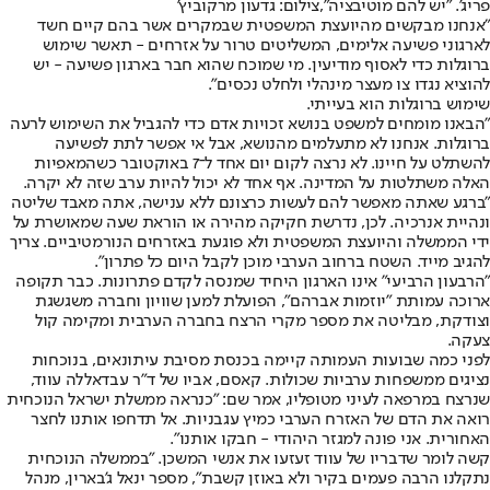
פריג'. "יש להם מוטיבציה",צילום: גדעון מרקוביץ'
"אנחנו מבקשים מהיועצת המשפטית שבמקרים אשר בהם קיים חשד
לארגוני פשיעה אלימים, המשליטים טרור על אזרחים - תאשר שימוש
ברוגלות כדי לאסוף מודיעין. מי שמוכח שהוא חבר בארגון פשיעה - יש
להוציא נגדו צו מעצר מינהלי ולחלט נכסים".
שימוש ברוגלות הוא בעייתי.
"הבאנו מומחים למשפט בנושא זכויות אדם כדי להגביל את השימוש לרעה
ברוגלות. אנחנו לא מתעלמים מהנושא, אבל אי אפשר לתת לפשיעה
להשתלט על חיינו. לא נרצה לקום יום אחד ל־7 באוקטובר כשהמאפיות
האלה משתלטות על המדינה. אף אחד לא יכול להיות ערב שזה לא יקרה.
"ברגע שאתה מאפשר להם לעשות כרצונם ללא ענישה, אתה מאבד שליטה
ונהיית אנרכיה. לכן, נדרשת חקיקה מהירה או הוראת שעה שמאושרת על
ידי הממשלה והיועצת המשפטית ולא פוגעת באזרחים הנורמטיביים. צריך
להגיב מייד. השטח ברחוב הערבי מוכן לקבל היום כל פתרון".
"הרבעון הרביעי" אינו הארגון היחיד שמנסה לקדם פתרונות. כבר תקופה
ארוכה עמותת "יוזמות אברהם", הפועלת למען שוויון וחברה משגשגת
וצודקת, מבליטה את מספר מקרי הרצח בחברה הערבית ומקימה קול
צעקה.
לפני כמה שבועות העמותה קיימה בכנסת מסיבת עיתונאים, בנוכחות
נציגים ממשפחות ערביות שכולות. קאסם, אביו של ד"ר עבדאללה עווד,
שנרצח במרפאה לעיני מטופליו, אמר שם: "כנראה ממשלת ישראל הנוכחית
רואה את הדם של האזרח הערבי כמיץ עגבניות. אל תדחפו אותנו לחצר
האחורית. אני פונה למגזר היהודי - חבקו אותנו".
קשה לומר שדבריו של עווד זעזעו את אנשי המשכן. "בממשלה הנוכחית
נתקלנו הרבה פעמים בקיר ולא באוזן קשבת", מספר ינאל ג'בארין, מנהל