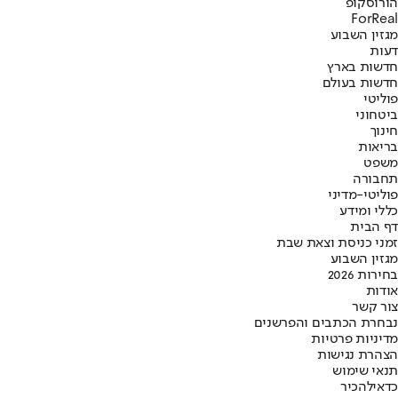
הורוסקופ
ForReal
מגזין השבוע
דעות
חדשות בארץ
חדשות בעולם
פוליטי
ביטחוני
חינוך
בריאות
משפט
תחבורה
פוליטי-מדיני
כללי ומידע
דף הבית
זמני כניסת וצאת שבת
מגזין השבוע
בחירות 2026
אודות
צור קשר
נבחרת הכתבים והפרשנים
מדיניות פרטיות
הצהרת נגישות
תנאי שימוש
כדאי
להכיר