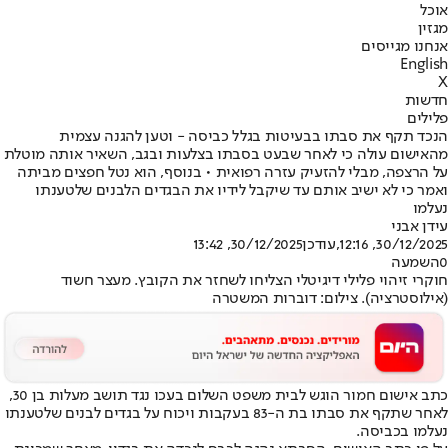
אוכל
מגזין
אנחנו מגייסים
English
X
חדשות
פלילים
הנכד תקף את סבתו בבעיטות בגלל כביסה - וטען להגנה עצמית
מהאישום עולה כי לאחר שבעט בסבתו בצלעות ובגב, השאיר אותה מוטלת
על הרצפה, מבלי להזעיק עזרה רפואית • בנוסף, הוא נטל חפצים מביתה
ואמר כי לא ישיב אותם עד שיקבל לידיו את הבגדים הלבנים שלטענתו
נעלמו
עידן אבני
30/12/2025, 12:16
,עודכן
30/12/2025, 13:42
0
השמעה
חוקרי זיהוי פלילי דיגיטלי הצליחו לשחזר את הקובץ. מעצר חשוד
(אילוסטרציה). צילום: דוברות המשטרה
כתב אישום חמור הוגש לבית משפט השלום בעכו נגד תושב מעלות בן 30,
לאחר שתקף את סבתו בת ה-83 בעקבות ויכוח על בגדים לבנים שלטענתו
נעלמו בכביסה.