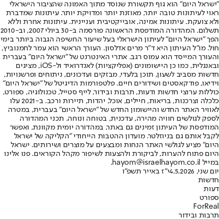
"ישראל היום" הוא גוף תקשורת שנוסד מתוך האמונה שהציבור הישראלי
ראוי לעיתונות טובה יותר, מאוזנת יותר ומדויקת יותר. עיתונות שמדברת
ולא צועקת. עיתונות אמינה, אובייקטיבית ועניינית. עיתונות אחרת וללא
תשלום. המהדורה המודפסת הראשונה פורסמה ב-30 ביולי 2007, וב-2010
הפך "ישראל היום" לעיתון הישראלי בעל שיעור החשיפה הגבוה ביותר בימי
חול. מו"ל העיתון היא ד"ר מרים אדלסון. העורך הראשי הוא עמר לחמנוביץ,
והעורך המייסד הוא עמוס רגב. אתרי האינטרנט של "ישראל היום" בעברית
ובאנגלית, כמו כן היישומונים (אפליקציות) לאנדרואיד ול-iOS, מציגים
חדשות מסביב לשעון, תוכן בלעדי, מבזקים ועדכונים, ניתוחים ופרשנויות,
וידיאו, פודקאסטים ושידורים חיים. פלטפורמות הדיגיטל של "ישראל היום"
כוללות ערוצי חדשות ודעות, תרבות ובידור, לייף סטייל, טכנולוגיה, ספורט,
כלכלה וצרכנות, בריאות, חיילים, אוכל, יהדות, תיירות ורכב. ב-2021 עלו
לאוויר האתר החדש והיישומון החדש של "ישראל היום" בעברית, במטרה
לספק לגולשים חוויה מהירה, עדכנית, בטוחה ונוחה. תכני המהדורה
המודפסת של העיתון זמינים גם באתר, במהדורה יומית מקוונת, ואפשר
לקבל אותם גם בניוזלטר. מועדון ההטבות הייחודי "הקליקה של ישראל
היום" מציע לגולשי האתר הנחות ומבצעים על מוצרים ושירותים. ישראל
היום פתוח להערות, לביקורת ולהצעות לשיפור מקהל הקוראים. פנו אלינו
במייל hayom@israelhayom.co.il.
יום שני, 4.5.2026
י"ז באייר תשפ"ו
חדשות
דעות
ספורט
ForReal
תרבות ובידור