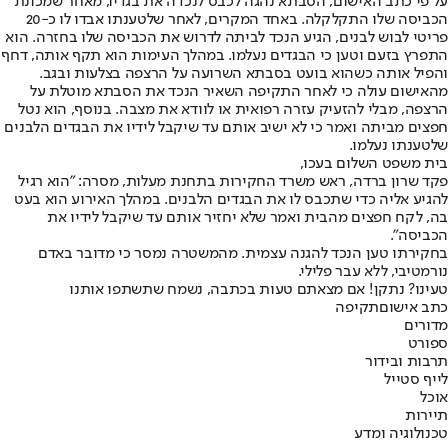
על פי כתב האישום, הסבתא נהגה לכבס לנכדה את בגדיו, מאחר שמכונת
הכביסה שלו התקלקלה. באחד המקרים, לאחר שלטענתו אבדו לו כ-20
פריטי לבוש לבנים, הגיע הנכד לביתה לדרוש את הכביסה שלו בחזרה. הוא
התפרץ בזעם וטען כי הבגדים נעלמו. במהלך העימות הוא תקף אותה, דחף
והפיל אותה כשהוא בועט בסבתא השרועה על הרצפה בצלעות ובגב.
מהאישום עולה כי לאחר התקיפה השאיר הנכד את הסבתא מוטלת על
הרצפה, מבלי להזעיק עזרה רפואית או לוודא את מצבה. בנוסף, הוא נטל
חפצים מביתה ואמר כי לא ישיב אותם עד שיקבל לידיו את הבגדים הלבנים
שלטענתו נעלמו.
בית משפט השלום בעכו,
פקד שרון ברדה, ראש משרד החקירות בתחנת מעלות, מסרה: "הוא רגיל
להגיע אליה כדי שתכבס לו את הבגדים הלבנים. במהלך האירוע הוא בעט
בה, לקח חפצים מהבית ואמר שלא יחזיר אותם עד שיקבל לידיו את
הכביסה".
בחקירתו טען הנכד להגנה עצמית. מהמשטרה נמסר כי מדובר באדם
נורמטיבי, ללא עבר פלילי.
טעינו? נתקן! אם מצאתם טעות בכתבה, נשמח שתשתפו אותנו
כתב אישום
תקיפה
מדורים
ספורט
תרבות ובידור
לייף סטייל
אוכל
תיירות
טכנולוגיה ומדע