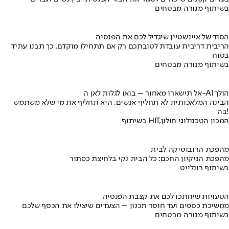
בשיתוף מנורה מבטחים
הסוד של איינשטיין שיגדיל לכם את הפנסיה
הריבית דריבית עובדת לטובתכם רק אם תתחילו מוקדם. כך תבנו עתיד
בטוח
בשיתוף מנורה מבטחים
אל תישארו מאחור – בואו לגלות לאן ה-AI הולך
הבינה המלאכותית לא תחליף אנשים, היא תחליף את מי שלא משתמש
בה!
בשיתוף HIT,המכון הטכנולוגי חולון
מהפכת הרובוטיקה לבית
מהפכת הניקיון החכם: כל הבית נקי בלחיצת כפתור
בשיתוף רונלייט
הטעויות שיחתכו לכם את קצבת הפנסיה
ממשיכת כספים ועד חוסר תכנון – הצעדים שיצילו את הכסף שלכם
בשיתוף מנורה מבטחים