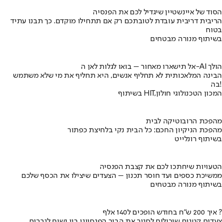
הסוד של איינשטיין שיגדיל לכם את הפנסיה
הריבית דריבית עובדת לטובתכם רק אם תתחילו מוקדם. כך תבנו עתיד
בטוח
בשיתוף מנורה מבטחים
אל תישארו מאחור – בואו לגלות לאן ה-AI הולך
הבינה המלאכותית לא תחליף אנשים, היא תחליף את מי שלא משתמש
בה!
בשיתוף HIT,המכון הטכנולוגי חולון
מהפכת הרובוטיקה לבית
מהפכת הניקיון החכם: כל הבית נקי בלחיצת כפתור
בשיתוף רונלייט
הטעויות שיחתכו לכם את קצבת הפנסיה
ממשיכת כספים ועד חוסר תכנון – הצעדים שיצילו את הכסף שלכם
בשיתוף מנורה מבטחים
איך 200 ש"ח בחודש הופכים ל140 אלף ?
צעדים קטנים שיכולים לסגור את הבור הפנסיוני בין נשים לגברים