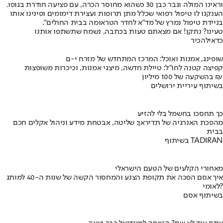
וראינו המולה וגבר כבן 30 כשהוא מחוסר הכרה, עם פציעה חודרת בגופו.
הענקנו לו טיפול רפואי שכלל מתן תרופות ועצירת דימומים ופינינו אותו
בניידת טיפול נמרץ של מד"א לחדר הטראומה בבית החולים".
טעינו? נתקן! אם מצאתם טעות בכתבה, נשמח שתשתפו אותנו
כדאי
להכיר
שופינג, אמנות ואוכל: המרכז המתחדש של מזרח י-ם
קפיצה קטנה לחו"ל: טיילת חדשה, מיצגי אמנות, וכיכרות משופצות
בהשקעה של 100 מיליון ₪
בשיתוף עיריית ירושלים
כך תחסכו בחשמל בלי להזיע
מהפכת האנרגיה של תדיראן: שליטה, אבטחת מידע וניהול אקלים חכם
בבית
בשיתוף TADIRAN
מאחורי הקלעים של הטעם הישראלי
איך אסם הפכה את תקופת הצנע והמחסור הקשה של שנות ה-40 למותג
לאומי?
בשיתוף אסם