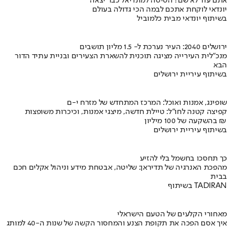
אתם עוד לא שם? הטיסה למונדיאל כבר יצאה
יונדאי לוקחת אתכם לבמה הכי גדולה בעולם
בשיתוף יונדאי מבית כלמוביל
ירושלים 2040: העיר נערכת ל- 1.5 מליון תושבים
מנכ"לית העירייה מציגה תוכנית להשארת הצעירים ובניית עתיד הדור
הבא
בשיתוף עיריית ירושלים
שופינג, אמנות ואוכל: המרכז המתחדש של מזרח י-ם
קפיצה קטנה לחו"ל: טיילת חדשה, מיצגי אמנות, וכיכרות משופצות
בהשקעה של 100 מיליון ₪
בשיתוף עיריית ירושלים
כך תחסכו בחשמל בלי להזיע
מהפכת האנרגיה של תדיראן: שליטה, אבטחת מידע וניהול אקלים חכם
בבית
בשיתוף TADIRAN
מאחורי הקלעים של הטעם הישראלי
איך אסם הפכה את תקופת הצנע והמחסור הקשה של שנות ה-40 למותג