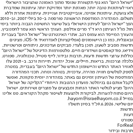
"ישראל היום" הוא גוף תקשורת שנוסד מתוך האמונה שהציבור הישראלי
ראוי לעיתונות טובה יותר, מאוזנת יותר ומדויקת יותר. עיתונות שמדברת
ולא צועקת. עיתונות אמינה, אובייקטיבית ועניינית. עיתונות אחרת וללא
תשלום. המהדורה המודפסת הראשונה פורסמה ב-30 ביולי 2007, וב-2010
הפך "ישראל היום" לעיתון הישראלי בעל שיעור החשיפה הגבוה ביותר בימי
חול. מו"ל העיתון היא ד"ר מרים אדלסון. העורך הראשי הוא עמר לחמנוביץ,
והעורך המייסד הוא עמוס רגב. אתרי האינטרנט של "ישראל היום" בעברית
ובאנגלית, כמו כן היישומונים (אפליקציות) לאנדרואיד ול-iOS, מציגים
חדשות מסביב לשעון, תוכן בלעדי, מבזקים ועדכונים, ניתוחים ופרשנויות,
וידיאו, פודקאסטים ושידורים חיים. פלטפורמות הדיגיטל של "ישראל היום"
כוללות ערוצי חדשות ודעות, תרבות ובידור, לייף סטייל, טכנולוגיה, ספורט,
כלכלה וצרכנות, בריאות, חיילים, אוכל, יהדות, תיירות ורכב. ב-2021 עלו
לאוויר האתר החדש והיישומון החדש של "ישראל היום" בעברית, במטרה
לספק לגולשים חוויה מהירה, עדכנית, בטוחה ונוחה. תכני המהדורה
המודפסת של העיתון זמינים גם באתר, במהדורה יומית מקוונת, ואפשר
לקבל אותם גם בניוזלטר. מועדון ההטבות הייחודי "הקליקה של ישראל
היום" מציע לגולשי האתר הנחות ומבצעים על מוצרים ושירותים. ישראל
היום פתוח להערות, לביקורת ולהצעות לשיפור מקהל הקוראים. פנו אלינו
במייל hayom@israelhayom.co.il.
יום שלישי, 9.6.2026
כ"ד בסיון תשפ"ו
חדשות
דעות
ספורט
ForReal
תרבות ובידור