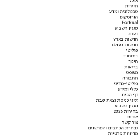
אוכל
תיירות
טכנולוגיה ומדע
הורוסקופ
ForReal
מגזין השבוע
דעות
חדשות בארץ
חדשות בעולם
פוליטי
ביטחוני
חינוך
בריאות
משפט
תחבורה
פוליטי-מדיני
כללי ומידע
דף הבית
זמני כניסת וצאת שבת
מגזין השבוע
בחירות 2026
אודות
צור קשר
נבחרת הכתבים והפרשנים
מדיניות פרטיות