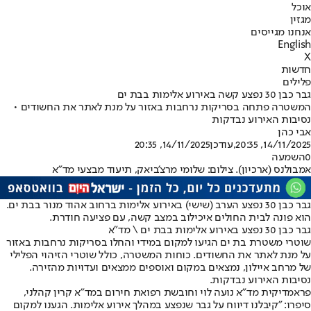
אוכל
מגזין
אנחנו מגייסים
English
X
חדשות
פלילים
גבר כבן 30 נפצע קשה באירוע אלימות בבת ים
המשטרה פתחה בסריקות נרחבות באזור על מנת לאתר את החשודים •
נסיבות האירוע נבדקות
אבי כהן
14/11/2025, 20:35
,עודכן
14/11/2025, 20:35
0
השמעה
אמבולנס (ארכיון). צילום: שלומי מרצ'ביאק, תיעוד מבצעי מד"א
גבר כבן 30 נפצע הערב (שישי) באירוע אלימות ברחוב אהוד מנור בבת ים.
הוא פונה לבית החולים איכילוב במצב קשה, עם פציעה חודרת.
גבר כבן 30 נפצע באירוע אלימות בבת ים \ מד"א
שוטרי משטרת בת ים הגיעו למקום במידי והחלו בסריקות נרחבות באזור
על מנת לאתר את החשודים. כוחות המשטרה, כולל שוטרי הזיהוי הפלילי
של מרחב איילון, נמצאים במקום ואוספים ממצאים ועדויות מהזירה.
נסיבות האירוע נבדקות.
פראמדיקית מד"א נועה לוי וחובשת רפואת חירום במד"א קרין קהלני,
סיפרו: "קיבלנו דיווח על גבר שנפצע במהלך אירוע אלימות. הגענו למקום