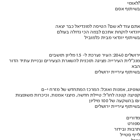
לאומי?
בשיתוף אסם
אתם עוד לא שם? הטיסה למונדיאל כבר יצאה
יונדאי לוקחת אתכם לבמה הכי גדולה בעולם
בשיתוף יונדאי מבית כלמוביל
ירושלים 2040: העיר נערכת ל- 1.5 מליון תושבים
מנכ"לית העירייה מציגה תוכנית להשארת הצעירים ובניית עתיד הדור
הבא
בשיתוף עיריית ירושלים
שופינג, אמנות ואוכל: המרכז המתחדש של מזרח י-ם
קפיצה קטנה לחו"ל: טיילת חדשה, מיצגי אמנות, וכיכרות משופצות
בהשקעה של 100 מיליון ₪
בשיתוף עיריית ירושלים
מדורים
ספורט
תרבות ובידור
לייף סטייל