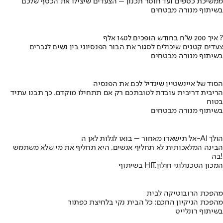
ממשיכת כספים ועד חוסר תכנון – הצעדים שיצילו את הכסף שלכם
בשיתוף מנורה מבטחים
איך 200 ש"ח בחודש הופכים ל140 אלף ?
צעדים קטנים שיכולים לסגור את הבור הפנסיוני בין נשים לגברים
בשיתוף מנורה מבטחים
הסוד של איינשטיין שיגדיל לכם את הפנסיה
הריבית דריבית עובדת לטובתכם רק אם תתחילו מוקדם. כך תבנו עתיד
בטוח
בשיתוף מנורה מבטחים
אל תישארו מאחור – בואו לגלות לאן ה-AI הולך
הבינה המלאכותית לא תחליף אנשים, היא תחליף את מי שלא משתמש
בה!
בשיתוף HIT,המכון הטכנולוגי חולון
מהפכת הרובוטיקה לבית
מהפכת הניקיון החכם: כל הבית נקי בלחיצת כפתור
בשיתוף רונלייט