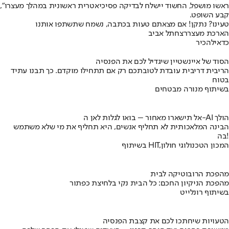
ראשו מושפל, החשוד יישלח לבדיקה פסיכיאטרית ראשונית במהלך מעצרו",
קבע השופט.
טעינו? נתקן! אם מצאתם טעות בכתבה, נשמח שתשתפו אותנו
הארכת מעצר
רצח
תל אביב
כדאי
להכיר
הסוד של איינשטיין שיגדיל לכם את הפנסיה
הריבית דריבית עובדת לטובתכם רק אם תתחילו מוקדם. כך תבנו עתיד
בטוח
בשיתוף מנורה מבטחים
אל תישארו מאחור – בואו לגלות לאן ה-AI הולך
הבינה המלאכותית לא תחליף אנשים, היא תחליף את מי שלא משתמש
בה!
בשיתוף HIT,המכון הטכנולוגי חולון
מהפכת הרובוטיקה לבית
מהפכת הניקיון החכם: כל הבית נקי בלחיצת כפתור
בשיתוף רונלייט
הטעויות שיחתכו לכם את קצבת הפנסיה