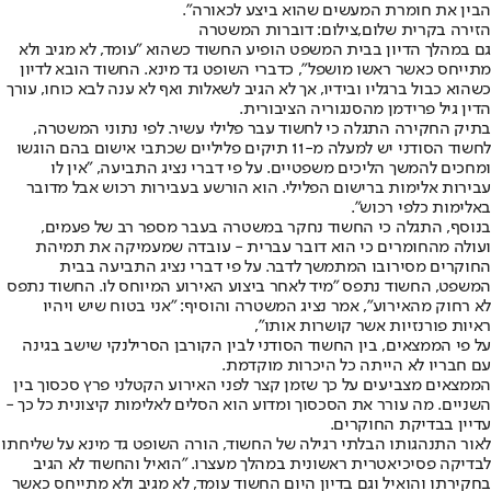
הבין את חומרת המעשים שהוא ביצע לכאורה".
הזירה בקרית שלום,צילום: דוברות המשטרה
גם במהלך הדיון בבית המשפט הופיע החשוד כשהוא "עומד, לא מגיב ולא
מתייחס כאשר ראשו מושפל", כדברי השופט גד מינא. החשוד הובא לדיון
כשהוא כבול ברגליו ובידיו, אך לא הגיב לשאלות ואף לא ענה לבא כוחו, עורך
הדין גיל פרידמן מהסנגוריה הציבורית.
בתיק החקירה התגלה כי לחשוד עבר פלילי עשיר. לפי נתוני המשטרה,
לחשוד הסודני יש למעלה מ-11 תיקים פליליים שכתבי אישום בהם הוגשו
ומחכים להמשך הליכים משפטיים. על פי דברי נציג התביעה, "אין לו
עבירות אלימות ברישום הפלילי. הוא הורשע בעבירות רכוש אבל מדובר
באלימות כלפי רכוש".
בנוסף, התגלה כי החשוד נחקר במשטרה בעבר מספר רב של פעמים,
ועולה מהחומרים כי הוא דובר עברית - עובדה שמעמיקה את תמיהת
החוקרים מסירובו המתמשך לדבר. על פי דברי נציג התביעה בבית
המשפט, החשוד נתפס "מיד לאחר ביצוע האירוע המיוחס לו. החשוד נתפס
לא רחוק מהאירוע", אמר נציג המשטרה והוסיף: "אני בטוח שיש ויהיו
ראיות פורנזיות אשר קושרות אותו",
על פי הממצאים, בין החשוד הסודני לבין הקורבן הסרילנקי שישב בגינה
עם חבריו לא הייתה כל היכרות מוקדמת.
הממצאים מצביעים על כך שזמן קצר לפני האירוע הקטלני פרץ סכסוך בין
השניים. מה עורר את הסכסוך ומדוע הוא הסלים לאלימות קיצונית כל כך -
עדיין בבדיקת החוקרים.
לאור התנהגותו הבלתי רגילה של החשוד, הורה השופט גד מינא על שליחתו
לבדיקה פסיכיאטרית ראשונית במהלך מעצרו. "הואיל והחשוד לא הגיב
בחקירתו והואיל וגם בדיון היום החשוד עומד, לא מגיב ולא מתייחס כאשר