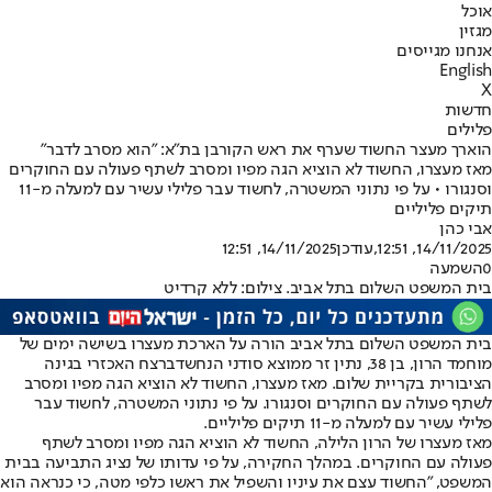
אוכל
מגזין
אנחנו מגייסים
English
X
חדשות
פלילים
הוארך מעצר החשוד שערף את ראש הקורבן בת"א: "הוא מסרב לדבר"
מאז מעצרו, החשוד לא הוציא הגה מפיו ומסרב לשתף פעולה עם החוקרים
וסנגורו • על פי נתוני המשטרה, לחשוד עבר פלילי עשיר עם למעלה מ-11
תיקים פליליים
אבי כהן
14/11/2025, 12:51
,עודכן
14/11/2025, 12:51
0
השמעה
בית המשפט השלום בתל אביב. צילום: ללא קרדיט
בית המשפט השלום בתל אביב הורה על הארכת מעצרו בשישה ימים של
מוחמד הרון, בן 38, נתין זר ממוצא סודני הנחשד
ברצח האכזרי בגינה
הציבורית בקריית שלום
. מאז מעצרו, החשוד לא הוציא הגה מפיו ומסרב
לשתף פעולה עם החוקרים וסנגורו. על פי נתוני המשטרה, לחשוד עבר
פלילי עשיר עם למעלה מ-11 תיקים פליליים.
מאז מעצרו של הרון הלילה, החשוד לא הוציא הגה מפיו ומסרב לשתף
פעולה עם החוקרים. במהלך החקירה, על פי עדותו של נציג התביעה בבית
המשפט, "החשוד עצם את עיניו והשפיל את ראשו כלפי מטה, כי כנראה הוא