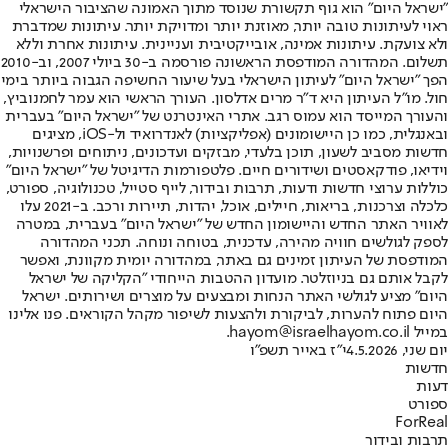
"ישראל היום" הוא גוף תקשורת שנוסד מתוך האמונה שהציבור הישראלי
ראוי לעיתונות טובה יותר, מאוזנת יותר ומדויקת יותר. עיתונות שמדברת
ולא צועקת. עיתונות אמינה, אובייקטיבית ועניינית. עיתונות אחרת וללא
תשלום. המהדורה המודפסת הראשונה פורסמה ב-30 ביולי 2007, וב-2010
הפך "ישראל היום" לעיתון הישראלי בעל שיעור החשיפה הגבוה ביותר בימי
חול. מו"ל העיתון היא ד"ר מרים אדלסון. העורך הראשי הוא עמר לחמנוביץ,
והעורך המייסד הוא עמוס רגב. אתרי האינטרנט של "ישראל היום" בעברית
ובאנגלית, כמו כן היישומונים (אפליקציות) לאנדרואיד ול-iOS, מציגים
חדשות מסביב לשעון, תוכן בלעדי, מבזקים ועדכונים, ניתוחים ופרשנויות,
וידיאו, פודקאסטים ושידורים חיים. פלטפורמות הדיגיטל של "ישראל היום"
כוללות ערוצי חדשות ודעות, תרבות ובידור, לייף סטייל, טכנולוגיה, ספורט,
כלכלה וצרכנות, בריאות, חיילים, אוכל, יהדות, תיירות ורכב. ב-2021 עלו
לאוויר האתר החדש והיישומון החדש של "ישראל היום" בעברית, במטרה
לספק לגולשים חוויה מהירה, עדכנית, בטוחה ונוחה. תכני המהדורה
המודפסת של העיתון זמינים גם באתר, במהדורה יומית מקוונת, ואפשר
לקבל אותם גם בניוזלטר. מועדון ההטבות הייחודי "הקליקה של ישראל
היום" מציע לגולשי האתר הנחות ומבצעים על מוצרים ושירותים. ישראל
היום פתוח להערות, לביקורת ולהצעות לשיפור מקהל הקוראים. פנו אלינו
במייל hayom@israelhayom.co.il.
יום שני, 4.5.2026
י"ז באייר תשפ"ו
חדשות
דעות
ספורט
ForReal
תרבות ובידור