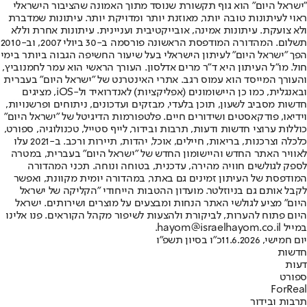
"ישראל היום" הוא גוף תקשורת שנוסד מתוך האמונה שהציבור הישראלי
ראוי לעיתונות טובה יותר, מאוזנת יותר ומדויקת יותר. עיתונות שמדברת
ולא צועקת. עיתונות אמינה, אובייקטיבית ועניינית. עיתונות אחרת וללא
תשלום. המהדורה המודפסת הראשונה פורסמה ב-30 ביולי 2007, וב-2010
הפך "ישראל היום" לעיתון הישראלי בעל שיעור החשיפה הגבוה ביותר בימי
חול. מו"ל העיתון היא ד"ר מרים אדלסון. העורך הראשי הוא עמר לחמנוביץ,
והעורך המייסד הוא עמוס רגב. אתרי האינטרנט של "ישראל היום" בעברית
ובאנגלית, כמו כן היישומונים (אפליקציות) לאנדרואיד ול-iOS, מציגים
חדשות מסביב לשעון, תוכן בלעדי, מבזקים ועדכונים, ניתוחים ופרשנויות,
וידיאו, פודקאסטים ושידורים חיים. פלטפורמות הדיגיטל של "ישראל היום"
כוללות ערוצי חדשות ודעות, תרבות ובידור, לייף סטייל, טכנולוגיה, ספורט,
כלכלה וצרכנות, בריאות, חיילים, אוכל, יהדות, תיירות ורכב. ב-2021 עלו
לאוויר האתר החדש והיישומון החדש של "ישראל היום" בעברית, במטרה
לספק לגולשים חוויה מהירה, עדכנית, בטוחה ונוחה. תכני המהדורה
המודפסת של העיתון זמינים גם באתר, במהדורה יומית מקוונת, ואפשר
לקבל אותם גם בניוזלטר. מועדון ההטבות הייחודי "הקליקה של ישראל
היום" מציע לגולשי האתר הנחות ומבצעים על מוצרים ושירותים. ישראל
היום פתוח להערות, לביקורת ולהצעות לשיפור מקהל הקוראים. פנו אלינו
במייל hayom@israelhayom.co.il.
יום חמישי, 11.6.2026
כ"ו בסיון תשפ"ו
חדשות
דעות
ספורט
ForReal
תרבות ובידור