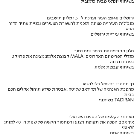
בשיתוף יונדאי מבית כלמוביל
ירושלים 2040: העיר נערכת ל- 1.5 מליון תושבים
מנכ"לית העירייה מציגה תוכנית להשארת הצעירים ובניית עתיד הדור
הבא
בשיתוף עיריית ירושלים
חלון ההזדמנויות בכפר גנים נסגר
קבוצת אלמוג מציגה את פרויקט MALA: מגדלי הפרימיום האחרונים
בפתח תקווה
בשיתוף קבוצת אלמוג
כך תחסכו בחשמל בלי להזיע
מהפכת האנרגיה של תדיראן: שליטה, אבטחת מידע וניהול אקלים חכם
בבית
בשיתוף TADIRAN
מאחורי הקלעים של הטעם הישראלי
איך אסם הפכה את תקופת הצנע והמחסור הקשה של שנות ה-40 למותג
לאומי?
בשיתוף אסם