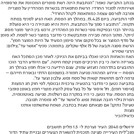
בכתב התביעה נאמר: "הנתבעת הינה רשת סופרים המכוונת את פרסומיה
ושירותיה למגזר החרדי. הרשת מתפארת בכשרות המהדרין על מוצריה
ומרבה לפרסם עצמה כמותאמת לקהל החרדי".
לפי התביעה, ביום 15.4.25, במהלך חג הפסח, האח הגיע לסניף בפתח
תקווה. "התובע 1 סמך על הנתבעת, היות והיא מצהירה כי היא פועלת
בהיתר רבני ובפיקוח גופי כשרות מן המהדרין, ורכש בין היצר מוצר מסוג
'ניוקי', מתוך הנחה סבירה ומתבקשת כי מדובר במוצר כשר לפסח. לא סומן
על מדף המוצר או בכל מקום אחר סימון המעיד על היות המוצר חמץ".
הרשת ספגה תבעה של 75 אלף שקלים. בתמונה: סניף "אושר עד",צילום:
הרצי שפירא
האח והאחות הכינו ואכלו בביתם את הניוקי. לאחר מכן הסתכל האח
באריזה וראה כי בין הרכיבים מצוין קמח חיטה. "עם היוודע הדבר הוכו
התובעים בתדהמה וזעזוע עמוק. עצם הידיעה כי אכלו חמץ בצהלך חג
הפסח – אירוע המהווה פגיעה חמורה במצפונם הדתי ובאורח חייהם –
גרמה להם תחושות קשות של מפח נפש, עלבון וצער עז".
בתביעה נטען כי מדובר בהטעיה צרכנית ובנוסף, לפי חוק חג המצות
(איסור חמץ), חל איסור על כל בעל עסק להציג מוצרי חמץ באופן פומבי
בחג הפסח. עוד נטען, כי היו במקרה גם רשלנות, פגיעה באוטונומיה,
הפרת גילוי חובה ועגמת נפש. מ"אושר עד" לא נמסרה תגובה.
טעינו? נתקן! אם מצאתם טעות בכתבה, נשמח שתשתפו אותנו
מצות
כדאי
להכיר
ירושלים 2040: העיר נערכת ל- 1.5 מליון תושבים
מנכ"לית העירייה מציגה תוכנית להשארת הצעירים ובניית עתיד הדור