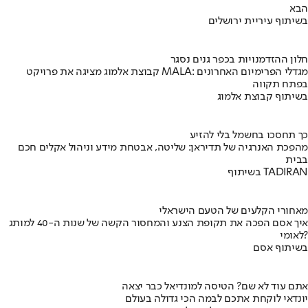
הבא
בשיתוף עיריית ירושלים
חלון ההזדמנויות בכפר גנים נסגר
קבוצת אלמוג מציגה את פרויקט MALA: מגדלי הפרימיום האחרונים
בפתח תקווה
בשיתוף קבוצת אלמוג
כך תחסכו בחשמל בלי להזיע
מהפכת האנרגיה של תדיראן: שליטה, אבטחת מידע וניהול אקלים חכם
בבית
בשיתוף TADIRAN
מאחורי הקלעים של הטעם הישראלי
איך אסם הפכה את תקופת הצנע והמחסור הקשה של שנות ה-40 למותג
לאומי?
בשיתוף אסם
אתם עוד לא שם? הטיסה למונדיאל כבר יצאה
יונדאי לוקחת אתכם לבמה הכי גדולה בעולם