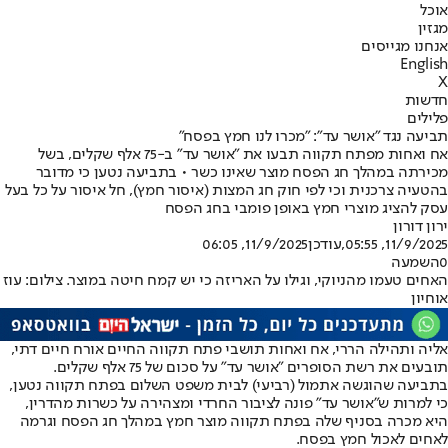
אוכל
מגזין
אנחנו מגייסים
English
X
חדשות
פלילים
תביעה נגד "אושר עד": "מכרו לנו חמץ בפסח"
אח ואחות מפתח תקווה תבעו את "אושר עד" ב-75 אלף שקלים, בשל
מכירתה במהלך חג הפסח מוצר שאינו כשר • בתביעה נטען כי מדובר
בהטעיה צרכנית וכי לפי חוק חג המצות (איסור חמץ), חל איסור על כל בעל
עסק להציג מוצרי חמץ באופן פומבי בחג הפסח
ירון דורון
11/9/2025, 05:55
,עודכן
11/9/2025, 06:05
0
השמעה
האחים טעמו מהניוקי, וגילו על האריזה כי יש קמח חיטה במוצר. צילום: עוז
אוחיון
אליה ותהילה הררי, אח ואחות תושבי פתח תקווה החיים אורח חיים דתי,
תובעים את רשת הסופרים "אושר עד" על סכום של 75 אלף שקלים.
בתביעה שהוגשה אתמול (רביעי) לבית משפט השלום בפתח תקווה נטען,
כי למרות ש"אושר עד" פונה לציבור החרדי ומצהירה על כשרות מהדרין,
היא מכרה בסניף שלה בפתח תקווה מוצר חמץ במהלך חג הפסח וגרמה
לאחים לאכול חמץ בפסח.