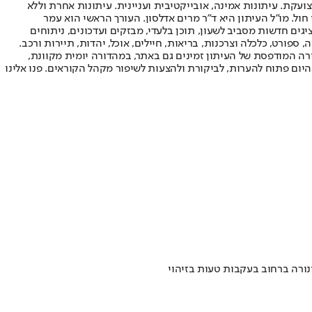
ועקת. עיתונות אמינה, אובייקטיבית ועניינית. עיתונות אחרת וללא
עור החשיפה הגבוה ביותר בימי חול. מו"ל העיתון היא ד"ר מרים אדלסון. העורך הראשי הוא עמר
 והעורך המייסד הוא עמוס רגב. אתרי האינטרנט של "ישראל היום" בעברית ובאנגלית, כמו כן היישומונים (אפליקציות) לאנדרואיד ול-iOS, מציגים חדשות מסביב לשעון, תוכן בלעדי, מבזקים ועדכונים, ניתוחים
, ספורט, כלכלה וצרכנות, בריאות, חיילים, אוכל, יהדות, תיירות ורכב.
דורה המודפסת של העיתון זמינים גם באתר, במהדורה יומית מקוונת,
היום פתוח להערות, לביקורת ולהצעות לשיפור מקהל הקוראים. פנו אלינו