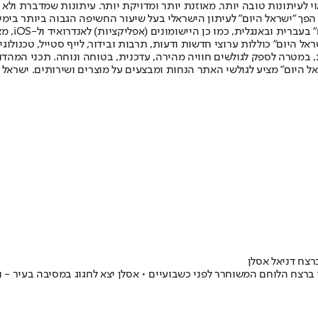
לעיתונות טובה יותר, מאוזנת יותר ומדויקת יותר. עיתונות שמדברת ולא צ
שלום. המהדורה המודפסת הראשונה פורסמה ב-30 ביולי 2007, וב-2010 הפך "ישראל היום" לעיתון הישראלי בעל שי
לחמנוביץ,
ל היום" כוללות ערוצי חדשות ודעות, תרבות ובידור, לייף סטייל, טכנולוגיה
ברית, במטרה לספק לגולשים חוויה מהירה, עדכנית, בטוחה ונוחה. תכני המה
ל היום" מציע לגולשי האתר הנחות ומבצעים על מוצרים ושירותים. ישראל 
צח דניאל אסלן