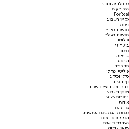
טכנולוגיה ומדע
הורוסקופ
ForReal
מגזין השבוע
דעות
חדשות בארץ
חדשות בעולם
פוליטי
ביטחוני
חינוך
בריאות
משפט
תחבורה
פוליטי-מדיני
כללי ומידע
דף הבית
זמני כניסת וצאת שבת
מגזין השבוע
בחירות 2026
אודות
צור קשר
נבחרת הכתבים והפרשנים
מדיניות פרטיות
הצהרת נגישות
תנאי שימוש