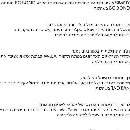
מומחה BG BOND עושה סדר על המדפים ומציג את מותג הצבע SIMPLY
בשיתוף BG BOND
אל תחמיצו! גם אתם יכולים להרוויח מהמונדיאל
יחסי הימור משופרים, הפקדות ב-Apple Pay ותשלום זכיות מיידי
בשיתוף המועצה להסדר ההימורים בספורט
חלון ההזדמנויות בכפר גנים נסגר
קבוצת אלמוג מציגה את פרויקט MALA: מגדלי הפרימיום האחרונים בפתח תקווה
בשיתוף קבוצת אלמוג
כך תחסכו בחשמל בלי להזיע
מהפכת האנרגיה של תדיראן: שליטה, אבטחת מידע וניהול אקלים חכם בבי
בשיתוף TADIRAN
כך נערך הביטחון האנרגטי של ישראל לשנים הבאות
פסגת האנרגיה במעמד שגריר ארה"ב, שר האנרגיה ובכירי התעשייה בישראל
בשיתוף המכון הישראלי לאנרגיה ולסביבה