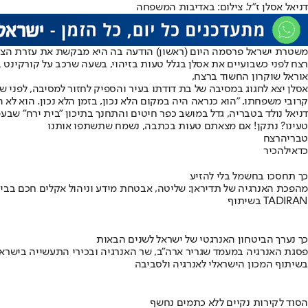
דניאל אסלן ז"ל. צילום: באדיבות המשפחה
משטרת ישראל פרסמה היום (ראשון) הודעה בה היא מבקשת את עזרת הציבור לאיתו
רצח לפני כשבועיים את אסלן בגלל טעות בזיהוי, בשעה שרכב על קורקינט 
אוראל שוקרון החשוד ברצח,
אסלן יצא לחגוג במסיבה של בת דודתו בעיר והספיק לחזור למסיבה, לפני שה
קרובי משפחתו, "הוא כנראה היה במקום הלא נכון, בזמן הלא נכון. הוא לא ה
דניאל נולד בטבריה, גדל במושב כפר חיטים והתחנך בתיכון "בית ירח" שבע
טעינו? נתקן! אם מצאתם טעות בכתבה, נשמח שתשתפו אותנו
טבריה
רצח
כדאי
להכיר
כך תחסכו בחשמל בלי להזיע
מהפכת האנרגיה של תדיראן: שליטה, אבטחת מידע וניהול אקלים חכם בבי
בשיתוף TADIRAN
כך נערך הביטחון האנרגטי של ישראל לשנים הבאות
פסגת האנרגיה במעמד שגריר ארה"ב, שר האנרגיה ובכירי התעשייה בישראל
בשיתוף המכון הישראלי לאנרגיה ולסביבה
הסוד לקירות נקיים ללא כתמים נחשף