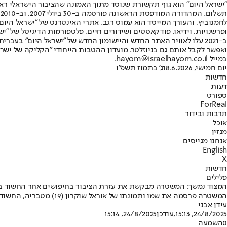
"ישראל היום" הוא גוף תקשורת שנוסד מתוך האמונה שהציבור הישראלי ראוי 
ת
ופרשנויות, וידיאו, פודקאסטים ושידורים חיים. פלטפורמות הדיגיטל של "ישרא
ב-2021 עלו לאוויר האתר החדש והיישומון החדש של "ישראל היום" בע
ואפשר לקבל אותם גם בניוזלטר. מועדון ההטבות הייחודי "הקליקה של ישרא
במייל hayom@israelhayom.co.il.
יום חמישי, 18.6.2026
ג' בתמוז תשפ"ו
חדשות
דעות
ספורט
ForReal
תרבות ובידור
אוכל
מגזין
אנחנו מגייסים
English
X
חדשות
פלילים
המצוד נמשך: המשטרה מבקשת את עזרת הציבור בחיפושים אחר החשוד בר
המשטרה פרסמה את שמו ותמונתו של אוראל שוקרון (19) מטבריה, החשוד ברצח הלוחם המשוחרר לפני כשבועיים • אסלן יצא לחגוג במסיבה בעיר - ונורה ברחוב בעקבות טעות בזיהוי
עידן אבני
24/8/2025, 15:13
,עודכן
24/8/2025, 15:14
0
השמעה