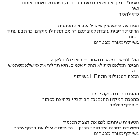
טעינו? נתקן! אם מצאתם טעות בכתבה, נשמח שתשתפו אותנו
נשר
כדאי
להכיר
הסוד של איינשטיין שיגדיל לכם את הפנסיה
הריבית דריבית עובדת לטובתכם רק אם תתחילו מוקדם. כך תבנו עתיד
בטוח
בשיתוף מנורה מבטחים
אל תישארו מאחור – בואו לגלות לאן ה-AI הולך
הבינה המלאכותית לא תחליף אנשים, היא תחליף את מי שלא משתמש
בה!
בשיתוף HIT,המכון הטכנולוגי חולון
מהפכת הרובוטיקה לבית
מהפכת הניקיון החכם: כל הבית נקי בלחיצת כפתור
בשיתוף רונלייט
הטעויות שיחתכו לכם את קצבת הפנסיה
ממשיכת כספים ועד חוסר תכנון – הצעדים שיצילו את הכסף שלכם
בשיתוף מנורה מבטחים