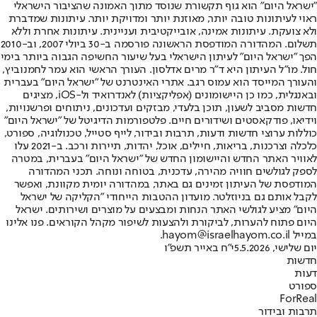
"ישראל היום" הוא גוף תקשורת שנוסד מתוך האמונה שהציבור הישראלי
ראוי לעיתונות טובה יותר, מאוזנת יותר ומדויקת יותר. עיתונות שמדברת
ולא צועקת. עיתונות אמינה, אובייקטיבית ועניינית. עיתונות אחרת וללא
תשלום. המהדורה המודפסת הראשונה פורסמה ב-30 ביולי 2007, וב-2010
הפך "ישראל היום" לעיתון הישראלי בעל שיעור החשיפה הגבוה ביותר בימי
חול. מו"ל העיתון היא ד"ר מרים אדלסון. העורך הראשי הוא עמר לחמנוביץ,
והעורך המייסד הוא עמוס רגב. אתרי האינטרנט של "ישראל היום" בעברית
ובאנגלית, כמו כן היישומונים (אפליקציות) לאנדרואיד ול-iOS, מציגים
חדשות מסביב לשעון, תוכן בלעדי, מבזקים ועדכונים, ניתוחים ופרשנויות,
וידיאו, פודקאסטים ושידורים חיים. פלטפורמות הדיגיטל של "ישראל היום"
כוללות ערוצי חדשות ודעות, תרבות ובידור, לייף סטייל, טכנולוגיה, ספורט,
כלכלה וצרכנות, בריאות, חיילים, אוכל, יהדות, תיירות ורכב. ב-2021 עלו
לאוויר האתר החדש והיישומון החדש של "ישראל היום" בעברית, במטרה
לספק לגולשים חוויה מהירה, עדכנית, בטוחה ונוחה. תכני המהדורה
המודפסת של העיתון זמינים גם באתר, במהדורה יומית מקוונת, ואפשר
לקבל אותם גם בניוזלטר. מועדון ההטבות הייחודי "הקליקה של ישראל
היום" מציע לגולשי האתר הנחות ומבצעים על מוצרים ושירותים. ישראל
היום פתוח להערות, לביקורת ולהצעות לשיפור מקהל הקוראים. פנו אלינו
במייל hayom@israelhayom.co.il.
יום שלישי, 5.5.2026
י"ח באייר תשפ"ו
חדשות
דעות
ספורט
ForReal
תרבות ובידור