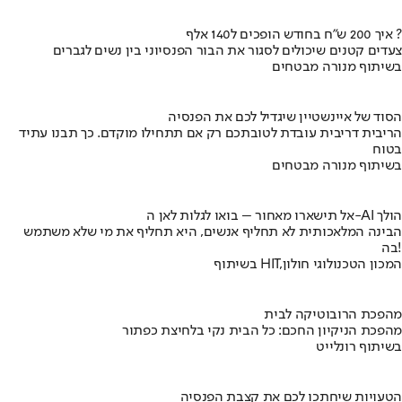
איך 200 ש"ח בחודש הופכים ל140 אלף ?
צעדים קטנים שיכולים לסגור את הבור הפנסיוני בין נשים לגברים
בשיתוף מנורה מבטחים
הסוד של איינשטיין שיגדיל לכם את הפנסיה
הריבית דריבית עובדת לטובתכם רק אם תתחילו מוקדם. כך תבנו עתיד
בטוח
בשיתוף מנורה מבטחים
אל תישארו מאחור – בואו לגלות לאן ה-AI הולך
הבינה המלאכותית לא תחליף אנשים, היא תחליף את מי שלא משתמש
בה!
בשיתוף HIT,המכון הטכנולוגי חולון
מהפכת הרובוטיקה לבית
מהפכת הניקיון החכם: כל הבית נקי בלחיצת כפתור
בשיתוף רונלייט
הטעויות שיחתכו לכם את קצבת הפנסיה