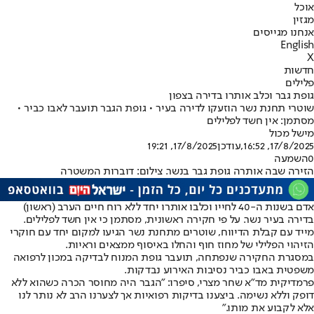
אוכל
מגזין
אנחנו מגייסים
English
X
חדשות
פלילים
גופת גבר וכלב אותרו בדירה בצפון
שוטרי תחנת נשר הוזעקו לדירה בעיר • גופת הגבר תועבר לאבו כביר •
מסתמן: אין חשד לפלילים
מישל מכול
17/8/2025, 16:52
,עודכן
17/8/2025, 19:21
0
השמעה
הזירה שבה אותרה גופת גבר בנשר. צילום: דוברות המשטרה
אדם בשנות ה-40 לחייו וכלבו אותרו יחד ללא רוח חיים הערב (ראשון)
בדירה בעיר נשר. על פי חקירה ראשונית, מסתמן כי אין חשד לפלילים.
מייד עם קבלת הדיווח, שוטרים מתחנת נשר הגיעו למקום יחד עם חוקרי
הזיהוי הפלילי של מחוז חוף והחלו באיסוף ממצאים וראיות.
במסגרת החקירה שנפתחה, תועבר גופת המנוח לבדיקה במכון לרפואה
משפטית באבו כביר נסיבות האירוע נבדקות.
פרמדיקית מד"א שחר מצרי, סיפרו: "הגבר היה מחוסר הכרה כשהוא ללא
דופק וללא נשימה. ביצענו בדיקות רפואיות אך לצערנו הרב לא נותר לנו
אלא לקבוע את מותו."