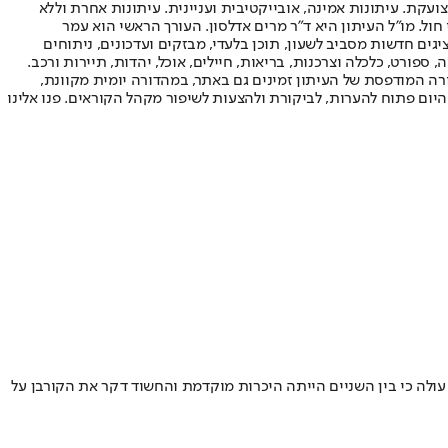
ועקת. עיתונות אמינה, אובייקטיבית ועניינית. עיתונות אחרת וללא
עור החשיפה הגבוה ביותר בימי חול. מו"ל העיתון היא ד"ר מרים אדלסון. העורך הראשי הוא עמר
 והעורך המייסד הוא עמוס רגב. אתרי האינטרנט של "ישראל היום" בעברית ובאנגלית, כמו כן היישומונים (אפליקציות) לאנדרואיד ול-iOS, מציגים חדשות מסביב לשעון, תוכן בלעדי, מבזקים ועדכונים, ניתוחים
, ספורט, כלכלה וצרכנות, בריאות, חיילים, אוכל, יהדות, תיירות ורכב.
דורה המודפסת של העיתון זמינים גם באתר, במהדורה יומית מקוונת,
היום פתוח להערות, לביקורת ולהצעות לשיפור מקהל הקוראים. פנו אלינו
ולה כי בין השניים הייתה היכרות מוקדמת והחשוד דקר את הקורבן על