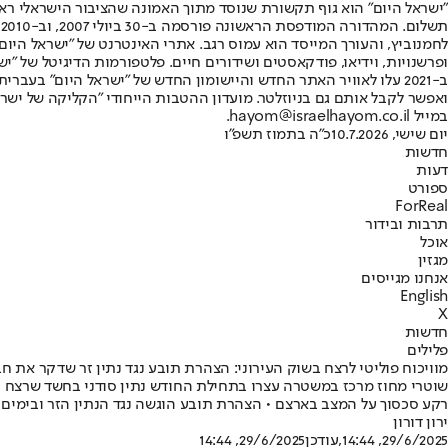
"ישראל היום" הוא גוף תקשורת שנוסד מתוך האמונה שהציבור הישראלי ראוי 
ת
ופרשנויות, וידיאו, פודקאסטים ושידורים חיים. פלטפורמות הדיגיטל של "ישרא
ב-2021 עלו לאוויר האתר החדש והיישומון החדש של "ישראל היום" בע
ואפשר לקבל אותם גם בניוזלטר. מועדון ההטבות הייחודי "הקליקה של ישרא
במייל hayom@israelhayom.co.il.
יום שישי, 10.7.2026
כ"ה בתמוז תשפ"ו
חדשות
דעות
ספורט
ForReal
תרבות ובידור
אוכל
מגזין
אנחנו מגייסים
English
X
חדשות
פלילים
מוויכוח פוליטי לרצח בשוק העירוני: הצהרת תובע נגד נתין זר שדקר את חב
שוטרי מחוז מרכז במשטרה עצרו בתחילת החודש נתין סודני בחשד שרצח נת
רקע סכסוך על המצב בארצם • הצהרת תובע הוגשה נגד הנתין הזר ובימים ה
ירון דורון
29/6/2025, 14:44
,עודכן
29/6/2025, 14:44