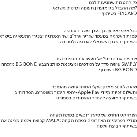
כל ההטבות שמגיעות לכם
מה ההבדל בין מועדון תעופה וכרטיס אשראי?
בשיתוף FLYCARD
בצל איומי איראן: כך נערך משק האנרגיה
פסגת האנרגיה במעמד שגריר ארה"ב, שר האנרגיה ובכירי התעשייה בישראל
בשיתוף המכון הישראלי לאנרגיה ולסביבה
צובעים את הבית? אל תעשו את הטעות הזו
מומחה BG BOND עושה סדר על המדפים ומציג את מותג הצבע SIMPLY
בשיתוף BG BOND
שיא של 600 מיליון שקל: הטוטו עושה מהפיכה
יחסי הימור משופרים, הפקדות ב-Apple Pay ותשלום זכיות מיידי
בשיתוף המועצה להסדר ההימורים בספורט
הפרויקט החדש שמסקרן רוכשים בפתח תקווה
קבוצת אלמוג מציגה את פרויקט MALA: מגדלי הפרימיום האחרונים בפתח תקווה
בשיתוף קבוצת אלמוג