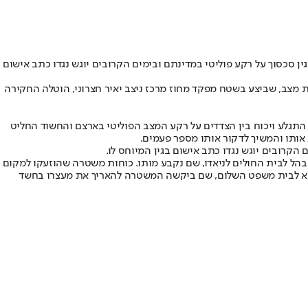
 סכסוך על רקע פוליטי במדינתם ובימים הקרובים יוגש נגדו כתב אישום
ניה עצרו ב-5 ביוני תושב ארעי מסודן כבן 38 בחשד לרצח חברו - אף הוא תושב ארעי מסודן כבן 49. בתום הערכת מצב, שביצע בשטח מפקד מחוז מרכז ניצב יאיר חצרוני, הוטלה החקירה
תגלע ויכוח בין הצדדים על רקע המצב הפוליטי בארצם והחשוד החליט
אותו והמשיך לדקור אותו מספר פעמים.
קרובים יוגש נגדו כתב אישום בגין המיוחס לו.
הל לבית החולים לניאדו, שם נקבע מותו. כוחות משטרה שהוזעקו למקום
הובא לבית משפט השלום, שם ביקשה המשטרה להאריך את מעצרו בחשד