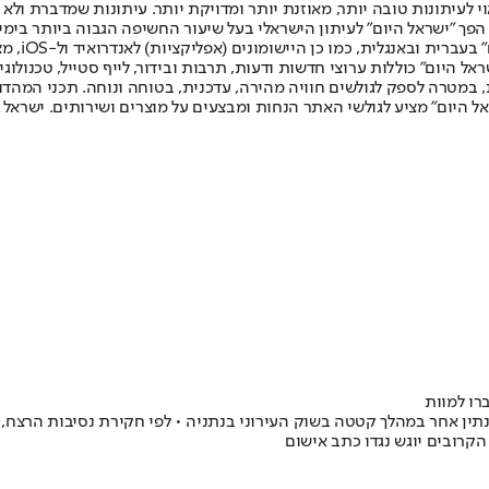
לעיתונות טובה יותר, מאוזנת יותר ומדויקת יותר. עיתונות שמדברת ולא צ
שלום. המהדורה המודפסת הראשונה פורסמה ב-30 ביולי 2007, וב-2010 הפך "ישראל היום" לעיתון הישראלי בעל שי
לחמנוביץ,
ל היום" כוללות ערוצי חדשות ודעות, תרבות ובידור, לייף סטייל, טכנולוגיה
ברית, במטרה לספק לגולשים חוויה מהירה, עדכנית, בטוחה ונוחה. תכני המה
ל היום" מציע לגולשי האתר הנחות ומבצעים על מוצרים ושירותים. ישראל 
רו למוות
ין אחר במהלך קטטה בשוק העירוני בנתניה • לפי חקירת נסיבות הרצח, ע
קרובים יוגש נגדו כתב אישום