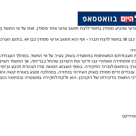
י שהגיע מסודן בחשד לרצח תושב ארעי אחר מסודן, זאת על פי החשד בגין
מהמשטרה נמסר כי "שוטרי תחנת נת
רה
מת מעבודתם המשותפת במסעדה בשוק בעיר. על פי החשד, במהלך העבודה ה
ן ומסתירה מאחורי גבו ודקר את הקורבן שהחל בבריחה, אך החשוד השיג 
רך בהתאם לצורכי החקירה. בסוף השבוע הוגשה נגדו הצהרת תובע ובימים ה
ובדים זרים מסודן בשוק העירוני בנתניה, במהלכה נפצע באורח קשה והוב
סודני החשוד בדקירתו של הקורבן. הוא נלקח לחקירה במשטרה ובסיומה 