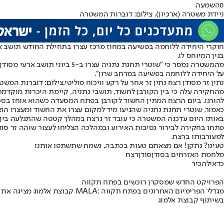
0
השמעה
ניידת משטרה (ארכיון). צילום: דוברות המשטרה
חוקרי היחידה ללוחמה בפשיעה במחוז מרכז עצרו בתחילת החודש תושב ארע
בגין המיוחס לו.
על היחידה ללוחמה בפשיעה במרחב שרון".
נתין זר מסודן רצח נתין זר אחר על רקע וויכוח פוליטי,צילום: דוברות המשט
מהחקירה עלה כי בין הקורבן לחשוד, תושבי נתניה, קיימת היכרות מוקד
להורגו. ביום הרצח המתין החשוד לקורבן בפתח המסעדה כשהוא אוחז בסכי
כאמור, שוטרי תחנת נתניה שהגיעו מיד למקום עצרו את החשוד ומעצרו הוא
באותו היום עדכנה המשטרה כי עובד זר נרצח במהלך קטטה שהתגלעה בין ע
פתחו בחקירה לבירור נסיבות האירוע ובמהלכה הצליחו לעצור שוהה זר 
למעורבותו ברצח.
טעינו? נתקן! אם מצאתם טעות בכתבה, נשמח שתשתפו אותנו
מלחמת האזרחים בסודן
סודן
רצח
כדאי
להכיר
הפרויקט החדש שמסקרן רוכשים בפתח תקווה
קבוצת אלמוג מציגה את פרויקט MALA: מגדלי הפרימיום האחרונים בפתח תקווה
בשיתוף קבוצת אלמוג