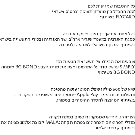
כל ההטבות שמגיעות לכם
מה ההבדל בין מועדון תעופה וכרטיס אשראי?
בשיתוף FLYCARD
בצל איומי איראן: כך נערך משק האנרגיה
פסגת האנרגיה במעמד שגריר ארה"ב, שר האנרגיה ובכירי התעשייה בישראל
בשיתוף המכון הישראלי לאנרגיה ולסביבה
צובעים את הבית? אל תעשו את הטעות הזו
מומחה BG BOND עושה סדר על המדפים ומציג את מותג הצבע SIMPLY
בשיתוף BG BOND
שיא של 600 מיליון שקל: הטוטו עושה מהפיכה
יחסי הימור משופרים, הפקדות ב-Apple Pay ותשלום זכיות מיידי
בשיתוף המועצה להסדר ההימורים בספורט
הפרויקט החדש שמסקרן רוכשים בפתח תקווה
קבוצת אלמוג מציגה את פרויקט MALA: מגדלי הפרימיום האחרונים בפתח תקווה
בשיתוף קבוצת אלמוג