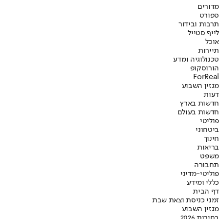
מדורים
ספורט
תרבות ובידור
לייף סטייל
אוכל
תיירות
טכנולוגיה ומדע
הורוסקופ
ForReal
מגזין השבוע
דעות
חדשות בארץ
חדשות בעולם
פוליטי
ביטחוני
חינוך
בריאות
משפט
תחבורה
פוליטי-מדיני
כללי ומידע
דף הבית
זמני כניסת וצאת שבת
מגזין השבוע
בחירות 2026