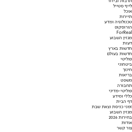
תרבות ובידור
לייף סטייל
אוכל
תיירות
טכנולוגיה ומדע
הורוסקופ
ForReal
מגזין השבוע
דעות
חדשות בארץ
חדשות בעולם
פוליטי
ביטחוני
חינוך
בריאות
משפט
תחבורה
פוליטי-מדיני
כללי ומידע
דף הבית
זמני כניסת וצאת שבת
מגזין השבוע
בחירות 2026
אודות
צור קשר