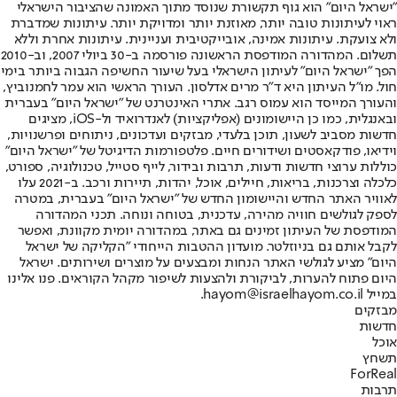
"ישראל היום" הוא גוף תקשורת שנוסד מתוך האמונה שהציבור הישראלי
ראוי לעיתונות טובה יותר, מאוזנת יותר ומדויקת יותר. עיתונות שמדברת
ולא צועקת. עיתונות אמינה, אובייקטיבית ועניינית. עיתונות אחרת וללא
תשלום. המהדורה המודפסת הראשונה פורסמה ב-30 ביולי 2007, וב-2010
הפך "ישראל היום" לעיתון הישראלי בעל שיעור החשיפה הגבוה ביותר בימי
חול. מו"ל העיתון היא ד"ר מרים אדלסון. העורך הראשי הוא עמר לחמנוביץ,
והעורך המייסד הוא עמוס רגב. אתרי האינטרנט של "ישראל היום" בעברית
ובאנגלית, כמו כן היישומונים (אפליקציות) לאנדרואיד ול-iOS, מציגים
חדשות מסביב לשעון, תוכן בלעדי, מבזקים ועדכונים, ניתוחים ופרשנויות,
וידיאו, פודקאסטים ושידורים חיים. פלטפורמות הדיגיטל של "ישראל היום"
כוללות ערוצי חדשות ודעות, תרבות ובידור, לייף סטייל, טכנולוגיה, ספורט,
כלכלה וצרכנות, בריאות, חיילים, אוכל, יהדות, תיירות ורכב. ב-2021 עלו
לאוויר האתר החדש והיישומון החדש של "ישראל היום" בעברית, במטרה
לספק לגולשים חוויה מהירה, עדכנית, בטוחה ונוחה. תכני המהדורה
המודפסת של העיתון זמינים גם באתר, במהדורה יומית מקוונת, ואפשר
לקבל אותם גם בניוזלטר. מועדון ההטבות הייחודי "הקליקה של ישראל
היום" מציע לגולשי האתר הנחות ומבצעים על מוצרים ושירותים. ישראל
היום פתוח להערות, לביקורת ולהצעות לשיפור מקהל הקוראים. פנו אלינו
במייל hayom@israelhayom.co.il.
מבזקים
חדשות
אוכל
תשחץ
ForReal
תרבות