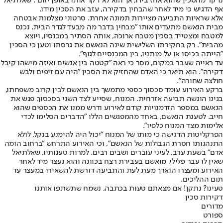
נדקר מהסכין שהוא אחז בידו, אך הוא לא דקר אותו באופן יזום". שאלתיאל
אף הדגיש כי מיד לאחר שהבחין בדקירה, עזב את הסכין מידו.
אלא שראיות התביעה מציירות תמונה אחרת. סרטוני מצלמות אבטחה
מבית הנאשם מתעדים אותו "מבחין בדבר מה מבעד לגדר הבית, נכנס
למטבח ומצטייד בסכין מטבח ארוכה, אותה הסתיר במכנסיו, ויוצא
מהבית". רק בחקירתו השלישית שינה הנאשם את גרסתו וטען כי הסכין
"הייתה בכיסו או על מותניו, בין המכנסיים לגוף".
עד ראייה שעבר במקום, מסר כי ראה "קטטה בין אנשים ואיזה מישהו קיבל
דקירה". הוא תיאר כי האדם שהחזיק את הסכין "היה עם זיפים ולבש
חולצה שחורה".
ברקע האירוע עומד סכסוך כספי מתמשך בין הנאשם לבין קרוב משפחתו,
בגינו הוגשה תביעה אזרחית. המנוח, שסייע לצד השני בסכסוך, פגש את
הנאשם במספר הזדמנויות קודם לאירוע ודרש ממנו את הכספים שהוא
חייב. לטענת הנאשם, באחד מהמפגשים הללו "הדברים הסלימו לכדי
אלימות מצד המנוח כלפיו".
הפרקליטות הדגישה כי מותו של המנוח "יכול היה להימנע בנקל, לולא
התנהגותו חסרת הגבולות של הנאשם", וכי האירוע התרחש "ברחוב הומה
אדם" בשעת ערב, לעיני עוברים ושבים רבים. למרות טענותיו, שאלתיאל
שאין לו עבר פלילי, מואשם בעבירת רצח בכוונה והוא נעצר מיד לאחר
האירוע ומעצרו הוארך מעת לעת והתביעה דורשת להשאירו במעצר עד
תום ההליכים.
טעינו? נתקן! אם מצאתם טעות בכתבה, נשמח שתשתפו אותנו
דקירות סכין
מדורים
ספורט