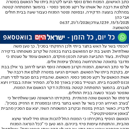
כתב האישום, המנוח ואדם נוסף הגיעו לקרבת ביתו של הנאשם במטרה
לצלם את רכבה של אשתו על רקע סכסוך כספי • בהמשך התפתחה קטטה
במהלכה בוצעה הדקירה, ובסופה נפטר המנוח כעבור שעה בבית חולים
אבי כהן
15/5/2025, 12:39
,עודכן
21/1/2026, 06:37
0
השמעה
"הכנתי בשר על האש בחצר ביתי ולכן החזקתי בסכין", כך טען משה
שאלתיאל, תושב בת ים המואשם ברצח בכוונה של קרוב משפחתו בדקירה
קטלנית. בעוד התביעה מציגה תכנון מוקדם, הנאשם עומד על טענתו כי
מדובר בתאונה שהתרחשה במהלך עימות אלים.
על פי כתב האישום, המנוח וקרוב משפחה נוסף הגיעו לרחוב בר אילן בבת
ים, בקרבת ביתו של הנאשם. השניים הגיעו במטרה לצלם את רכבה של
אשת הנאשם על רקע סכסוך כספי. הנאשם, שהבחין בהם מבעד לגדר חצרו,
נכנס למטבח ביתו, הצטייד בסכין באורך 30 ס"מ, הסתיר אותה בבגדיו ויצא
לעברם. בהמשך התפתחה קטטה במהלכה דקר הנאשם את המנוח,
שנפטר כעבור כשעה בבית החולים.
גרסתו של הנאשם שונה מהותית. בחקירתו הראשונה טען שאלתיאל כי
"בערב האירוע הכין בשר על האש בחצר ביתו ובמסגרת זו החזיק בסכין".
לדבריו, כאשר הבחין במנוח ובקרוב המשפחה השני, יצא עם הסכין מהבית
"באופן אינסטינקטיבי".
הנאשם הוסיף בחקירתו כי המנוח החל להכות אותו מיד לאחר שיצא
מהבית, והתפתח עימות פיזי ביניהם. הוא טען כי "ככל הנראה המנוח