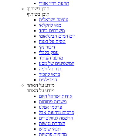
תחנות רדיו אזורי
תוכן בשיתוף
תוכן בשיתוף
עוצמה ישראלית
מאי לחקלאי
משרתים ביחד
יום המים הבינלאומי
טסים על בטוח
דיבור נקי
עסק כלכלי
מדעני העתיד
המשפיעים של מסע
תורת לחימה
כדאי להכיר
המומלצים
מידע על האתר
מידע על האתר
אודות ישראל היום
משרות פתוחות
פרסמו אצלנו
פרסום מודעות אבל
הרשמה לניוזלטרים
הצהרת נגישות
תנאי שימוש
מדיניות פרטיות