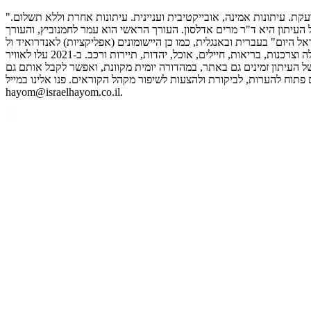
"ישראל היום" הוא גוף תקשורת שנוסד מתוך האמונה שהציבור הישראלי ראוי לעיתונות טובה יותר, מאוזנת יותר ומדויקת יותר. עיתונות שמדברת ולא צועקת. עיתונות אמינה, אובייקטיבית ועניינית. עיתונות אחרת וללא תשלום.
הגבוה ביותר בימי חול. מו"ל העיתון היא ד"ר מרים אדלסון. העורך הראשי הוא עמר לחמנוביץ, והעורך
שומונים (אפליקציות) לאנדרואיד ול-iOS, מציגים חדשות מסביב לשעון, תוכן בלעדי, מבזקים ועדכונים, ניתוחים ופרשנויות, וידיאו,
פודקאסטים ושידורים חיים. פלטפורמות הדיגיטל של "ישראל היום" כוללות ערוצי חדשות ודעות, תרבות ובידור, לייף סטייל, טכנולוגיה, ספורט, כלכלה וצרכנות, בריאות, חיילים, אוכל, יהדות, תיירות ורכב. ב-2021 עלו לאוויר
 העיתון זמינים גם באתר, במהדורה יומית מקוונת, ואפשר לקבל אותם גם
 פתוח להערות, לביקורת ולהצעות לשיפור מקהל הקוראים. פנו אלינו במייל
hayom@israelhayom.co.il.