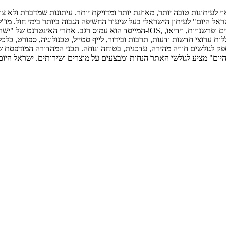
דפסת הראשונה פורסמה ב-30 ביולי 2007, וב-2010 הפך "ישראל היום" לעיתון הישראלי בעל שיעור החשיפה 
המייסד הוא עמוס רגב. אתרי האינטרנט של "ישראל היום" בעברית ובאנגלית, כמו כן היי
לגולשים חוויה מהירה, עדכנית, בטוחה ונוחה. תכני המהדורה המודפסת של
היום" מציע לגולשי האתר הנחות ומבצעים על מוצרים ושירותים. ישראל היום