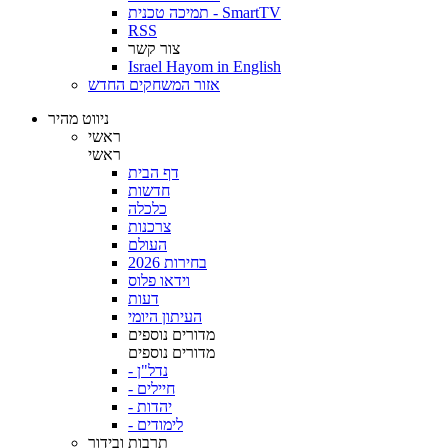
תמיכה טכנית - SmartTV
RSS
צור קשר
Israel Hayom in English
אזור המשחקים החדש
ניווט מהיר
ראשי
ראשי
דף הבית
חדשות
כלכלה
צרכנות
העולם
בחירות 2026
וידאו פלוס
דעות
העיתון היומי
מדורים נוספים
מדורים נוספים
- נדל"ן
- חיילים
- יהדות
- לימודים
תרבות ובידור