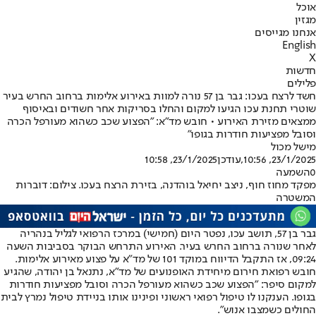
אוכל
מגזין
אנחנו מגייסים
English
X
חדשות
פלילים
חשד לרצח בעכו: גבר בן 57 נורה למוות באירוע אלימות ברחוב החרש בעיר
שוטרי תחנת עכו הגיעו למקום והחלו בסריקות אחר חשודים ובאיסוף
ממצאים מזירת האירוע • חובש מד"א: "הפצוע שכב כשהוא מעורפל הכרה
וסובל מפציעות חודרות בגופו"
מישל מכול
23/1/2025, 10:56
,עודכן
23/1/2025, 10:58
0
השמעה
מפקד מחוז חוף, ניצב יחיאל בוהדנה, בזירת הרצח בעכו. צילום: דוברות
המשטרה
גבר בן 57, תושב עכו, נפטר היום (חמישי) במרכז הרפואי לגליל בנהריה
לאחר שנורה ברחוב החרש בעיר. האירוע התרחש הבוקר בסביבות השעה
09:24, אז התקבל הדיווח במוקד 101 של מד"א על פצוע מאירוע אלימות.
חובש רפואת חירום מיחידת האופנועים של מד"א, נתנאל בן יהודה, שהגיע
למקום סיפר: "הפצוע שכב כשהוא מעורפל הכרה וסובל מפציעות חודרות
בגופו. הענקנו לו טיפול רפואי ראשוני ופינינו אותו בניידת טיפול נמרץ לבית
החולים כשמצבו אנוש".