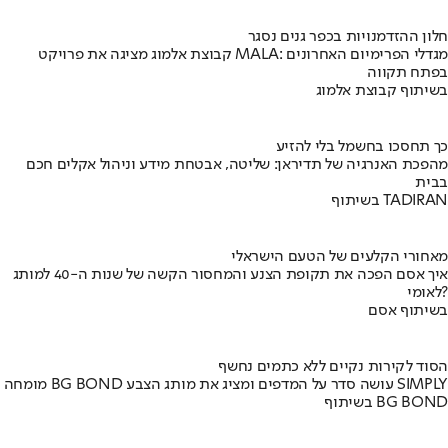
חלון ההזדמנויות בכפר גנים נסגר
קבוצת אלמוג מציגה את פרויקט MALA: מגדלי הפרימיום האחרונים
בפתח תקווה
בשיתוף קבוצת אלמוג
כך תחסכו בחשמל בלי להזיע
מהפכת האנרגיה של תדיראן: שליטה, אבטחת מידע וניהול אקלים חכם
בבית
בשיתוף TADIRAN
מאחורי הקלעים של הטעם הישראלי
איך אסם הפכה את תקופת הצנע והמחסור הקשה של שנות ה-40 למותג
לאומי?
בשיתוף אסם
הסוד לקירות נקיים ללא כתמים נחשף
מומחה BG BOND עושה סדר על המדפים ומציג את מותג הצבע SIMPLY
בשיתוף BG BOND