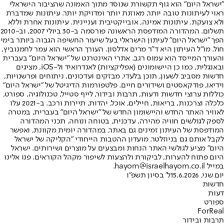
"ישראל היום" הוא גוף תקשורת שנוסד מתוך האמונה שהציבור הישראלי
ראוי לעיתונות טובה יותר, מאוזנת יותר ומדויקת יותר. עיתונות שמדברת
ולא צועקת. עיתונות אמינה, אובייקטיבית ועניינית. עיתונות אחרת וללא
תשלום. המהדורה המודפסת הראשונה פורסמה ב-30 ביולי 2007, וב-2010
הפך "ישראל היום" לעיתון הישראלי בעל שיעור החשיפה הגבוה ביותר בימי
חול. מו"ל העיתון היא ד"ר מרים אדלסון. העורך הראשי הוא עמר לחמנוביץ,
והעורך המייסד הוא עמוס רגב. אתרי האינטרנט של "ישראל היום" בעברית
ובאנגלית, כמו כן היישומונים (אפליקציות) לאנדרואיד ול-iOS, מציגים
חדשות מסביב לשעון, תוכן בלעדי, מבזקים ועדכונים, ניתוחים ופרשנויות,
וידיאו, פודקאסטים ושידורים חיים. פלטפורמות הדיגיטל של "ישראל היום"
כוללות ערוצי חדשות ודעות, תרבות ובידור, לייף סטייל, טכנולוגיה, ספורט,
כלכלה וצרכנות, בריאות, חיילים, אוכל, יהדות, תיירות ורכב. ב-2021 עלו
לאוויר האתר החדש והיישומון החדש של "ישראל היום" בעברית, במטרה
לספק לגולשים חוויה מהירה, עדכנית, בטוחה ונוחה. תכני המהדורה
המודפסת של העיתון זמינים גם באתר, במהדורה יומית מקוונת, ואפשר
לקבל אותם גם בניוזלטר. מועדון ההטבות הייחודי "הקליקה של ישראל
היום" מציע לגולשי האתר הנחות ומבצעים על מוצרים ושירותים. ישראל
היום פתוח להערות, לביקורת ולהצעות לשיפור מקהל הקוראים. פנו אלינו
במייל hayom@israelhayom.co.il.
יום שני, 15.6.2026
ל' בסיון תשפ"ו
חדשות
דעות
ספורט
ForReal
תרבות ובידור