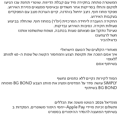
המשטרה פתחה בחקירה מיד עם קבלת הדיווח. שוטרי תחנת עכו הגיעו
למקום והחלו בסריקות אחר חשודים ובאיסוף ממצאים מזירת האירוע.
מפקד מחוז חוף, ניצב יחיאל בוהדנה, קיים הערכת מצב עם המפקדים
בעקבות האירוע.
החקירה הועברה ליחידה המרכזית (ימ"ר) במחוז חוף, שהחלה בביצוע
פעולות חקירה. נסיבות האירוע נבדקות.
טעינו? נתקן! אם מצאתם טעות בכתבה, נשמח שתשתפו אותנו
חשד לרצח
עכו
כדאי
להכיר
מאחורי הקלעים של הטעם הישראלי
איך אסם הפכה את תקופת הצנע והמחסור הקשה של שנות ה-40 למותג
לאומי?
בשיתוף אסם
הסוד לקירות נקיים ללא כתמים נחשף
מומחה BG BOND עושה סדר על המדפים ומציג את מותג הצבע SIMPLY
בשיתוף BG BOND
מונדיאל 2026: הטוטו משנה את הכללים
יחסי הימור משופרים, הפקדות ב-Apple Pay ותשלום זכיות מיידי
בשיתוף המועצה להסדר ההימורים בספורט