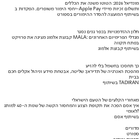
מונדיאל 2026: הטוטו משנה את הכללים
יחסי הימור משופרים, הפקדות ב-Apple Pay ותשלום זכיות מיידי
בשיתוף המועצה להסדר ההימורים בספורט
חלון ההזדמנויות בכפר גנים נסגר
קבוצת אלמוג מציגה את פרויקט MALA: מגדלי הפרימיום האחרונים
בפתח תקווה
בשיתוף קבוצת אלמוג
כך תחסכו בחשמל בלי להזיע
מהפכת האנרגיה של תדיראן: שליטה, אבטחת מידע וניהול אקלים חכם
בבית
בשיתוף TADIRAN
מאחורי הקלעים של הטעם הישראלי
איך אסם הפכה את תקופת הצנע והמחסור הקשה של שנות ה-40 למותג
לאומי?
בשיתוף אסם
מדורים
ספורט