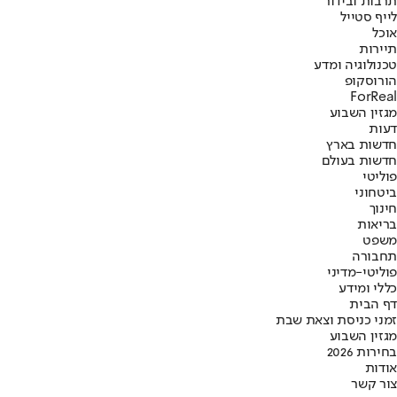
תרבות ובידור
לייף סטייל
אוכל
תיירות
טכנולוגיה ומדע
הורוסקופ
ForReal
מגזין השבוע
דעות
חדשות בארץ
חדשות בעולם
פוליטי
ביטחוני
חינוך
בריאות
משפט
תחבורה
פוליטי-מדיני
כללי ומידע
דף הבית
זמני כניסת וצאת שבת
מגזין השבוע
בחירות 2026
אודות
צור קשר