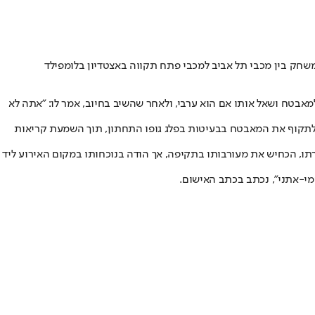
ודה, בגין תקיפת מאבטחים ממוצא ערבי במהלך משחק בין מכבי תל אביב למכבי פתח תקווה באצטדיון בלומפילד
רת אוהדים נוספים זיהו מאבטח ערבי, ח.ד., בפתח שער 10. אחד מחברי הקבוצה פנה למאבטח ושאל אותו אם הוא ערבי, ולאחר שהשיב בחיוב, אמר לו: "אתה לא
קוף את המאבטח בבעיטות בפלג גופו התחתון, תוך השמעת קריאות
חליטה לשחרר את החשוד למעצר בית באותו היום, תוך הרחקתו ממגרשי כדורגל למשך 90 יום בלבד. בחקירתו, הכחיש את מעורבותו בתקיפה, אך הודה בנוכחותו במקום האירוע ליד
מי-אתני", נכתב בכתב האישום.