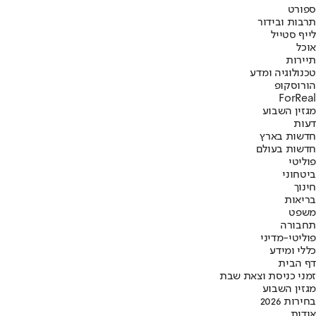
ספורט
תרבות ובידור
לייף סטייל
אוכל
תיירות
טכנולוגיה ומדע
הורוסקופ
ForReal
מגזין השבוע
דעות
חדשות בארץ
חדשות בעולם
פוליטי
ביטחוני
חינוך
בריאות
משפט
תחבורה
פוליטי-מדיני
כללי ומידע
דף הבית
זמני כניסת וצאת שבת
מגזין השבוע
בחירות 2026
אודות