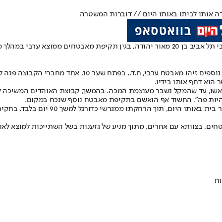
 אותו לביתו באותו היום // דוברות המשטרה
כתב אישום הוגש היום (שני) לבית המשפט המחוזי בתל אביב נגד אוהד מכבי תל אביב בן 20 מאור יה
על פי כתב האישום, סמוך לדקה ה-80 של המשחק, הצעיר וחבו
הוא דחף אותו בידיו.
ו, עד שהמקל נשבר מעוצמת המכה. בהמשך, קבוצת האוהדים המשיכה לת
ך להיות פה". החשוד אף הואשם בתקיפת מאבטח נוסף שנכח במקום.
למרות חומרת האירוע, משטרת תל אביב ה
ים, בצוותא עם אחרים, מתוך מניע של גזענות בשל השתייכות למוצא לאו
וח