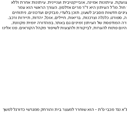
ועקת. עיתונות אמינה, אובייקטיבית ועניינית. עיתונות אחרת וללא
עור החשיפה הגבוה ביותר בימי חול. מו"ל העיתון היא ד"ר מרים אדלסון. העורך הראשי הוא עמר
 והעורך המייסד הוא עמוס רגב. אתרי האינטרנט של "ישראל היום" בעברית ובאנגלית, כמו כן היישומונים (אפליקציות) לאנדרואיד ול-iOS, מציגים חדשות מסביב לשעון, תוכן בלעדי, מבזקים ועדכונים, ניתוחים
, ספורט, כלכלה וצרכנות, בריאות, חיילים, אוכל, יהדות, תיירות ורכב.
דורה המודפסת של העיתון זמינים גם באתר, במהדורה יומית מקוונת,
היום פתוח להערות, לביקורת ולהצעות לשיפור מקהל הקוראים. פנו אלינו
 ת"א נגד מכבי פ"ת • הוא שוחרר למעצר בית והורחק ממגרשי כדורגל למשך