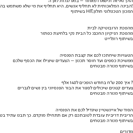
אל תישארו מאחור – בואו לגלות לאן ה-AI הולך
הבינה המלאכותית לא תחליף אנשים, היא תחליף את מי שלא משתמש בה!
בשיתוף HIT,המכון הטכנולוגי חולון
מהפכת הרובוטיקה לבית
מהפכת הניקיון החכם: כל הבית נקי בלחיצת כפתור
בשיתוף רונלייט
הטעויות שיחתכו לכם את קצבת הפנסיה
ממשיכת כספים ועד חוסר תכנון – הצעדים שיצילו את הכסף שלכם
בשיתוף מנורה מבטחים
איך 200 ש"ח בחודש הופכים ל140 אלף ?
צעדים קטנים שיכולים לסגור את הבור הפנסיוני בין נשים לגברים
בשיתוף מנורה מבטחים
הסוד של איינשטיין שיגדיל לכם את הפנסיה
הריבית דריבית עובדת לטובתכם רק אם תתחילו מוקדם. כך תבנו עתיד בט
בשיתוף מנורה מבטחים
מדורים