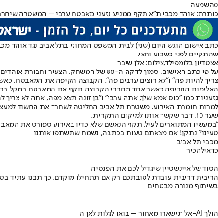
0
השמעה
כותרת: אוהד מכבי ת"א תקף ממניע גזעני מאבטח ערבי – המשטרה שיחררה
שהתקיים לפני כשבוע וחצי.
אצטדיון בלומפילד,צילום: אלן שיבר
צריך להיות פה" ו"לא רוצים ערבים פה". הקבוצה הקיפה את המאבטח, כאשר 
האלימות החריפה כאשר אחד מחברי הקבוצה תקף את המאבטח במקל בראש
גזעניות כמו "כוס אמא שלך, אתה ערבי" ו"בן זונה תצא מפה, אתה לא צרי
שער 10, דבר שקשר אותו למיקום התקרית.
"במעשיו המתוארים לעיל, תקף הנאשם שלא כדין באירוע ספורט את המאבטח
טעינו? נתקן! אם מצאתם טעות בכתבה, נשמח שתשתפו אותנו
מכבי תל אביב
כדאי
להכיר
הסוד של איינשטיין שיגדיל לכם את הפנסיה
הריבית דריבית עובדת לטובתכם רק אם תתחילו מוקדם. כך תבנו עתיד בט
בשיתוף מנורה מבטחים
אל תישארו מאחור – בואו לגלות לאן ה-AI הולך