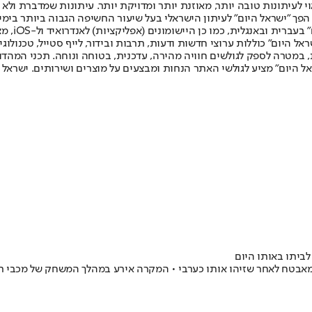
לעיתונות טובה יותר, מאוזנת יותר ומדויקת יותר. עיתונות שמדברת ולא צ
שלום. המהדורה המודפסת הראשונה פורסמה ב-30 ביולי 2007, וב-2010 הפך "ישראל היום" לעיתון הישראלי בעל שי
לחמנוביץ,
ל היום" כוללות ערוצי חדשות ודעות, תרבות ובידור, לייף סטייל, טכנולוגיה
ברית, במטרה לספק לגולשים חוויה מהירה, עדכנית, בטוחה ונוחה. תכני המה
ל היום" מציע לגולשי האתר הנחות ומבצעים על מוצרים ושירותים. ישראל 
ביתו באותו היום
ו במקל מאבטח לאחר שזיהו אותו כערבי • המקרה אירע במהלך המשחק של מכבי