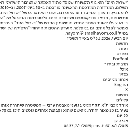
"ישראל היום" הוא גוף תקשורת שנוסד מתוך האמונה שהציבור הישראלי ראוי 
ת
ופרשנויות, וידיאו, פודקאסטים ושידורים חיים. פלטפורמות הדיגיטל של "ישרא
ב-2021 עלו לאוויר האתר החדש והיישומון החדש של "ישראל היום" בע
ואפשר לקבל אותם גם בניוזלטר. מועדון ההטבות הייחודי "הקליקה של ישרא
במייל hayom@israelhayom.co.il.
יום רביעי, 6.5.2026
י"ט באייר תשפ"ו
חדשות
דעות
ספורט
ForReal
תרבות ובידור
אוכל
מגזין
אנחנו מגייסים
English
X
חדשות
פלילים
אוהד מכבי ת"א תקף ממניע גזעני מאבטח ערבי – המשטרה שיחררה אותו ל
צעיר בן 20 מאור יהודה, מואשם שהוא וקבוצת אוהדים נוספים היכ
90 יום
אבי כהן
6/1/2025, 11:37
,עודכן
7/1/2025, 08:37