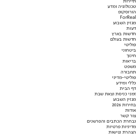
תיירות
טכנולוגיה ומדע
הורוסקופ
ForReal
מגזין השבוע
דעות
חדשות בארץ
חדשות בעולם
פוליטי
ביטחוני
חינוך
בריאות
משפט
תחבורה
פוליטי-מדיני
כללי ומידע
דף הבית
זמני כניסת וצאת שבת
מגזין השבוע
בחירות 2026
אודות
צור קשר
נבחרת הכתבים והפרשנים
מדיניות פרטיות
הצהרת נגישות