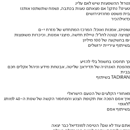
נטרול ההשפעות שיש לאם עליו.
טעינו? נתקן! אם מצאתם טעות בכתבה, נשמח שתשתפו אותנו
בית משפט מחוזי
גירושים
כדאי
להכיר
שופינג, אמנות ואוכל: המרכז המתחדש של מזרח י-ם
קפיצה קטנה לחו"ל: טיילת חדשה, מיצגי אמנות, וכיכרות משופצות
בהשקעה של 100 מיליון ₪
בשיתוף עיריית ירושלים
כך תחסכו בחשמל בלי להזיע
מהפכת האנרגיה של תדיראן: שליטה, אבטחת מידע וניהול אקלים חכם
בבית
בשיתוף TADIRAN
מאחורי הקלעים של הטעם הישראלי
איך אסם הפכה את תקופת הצנע והמחסור הקשה של שנות ה-40 למותג
לאומי?
בשיתוף אסם
אתם עוד לא שם? הטיסה למונדיאל כבר יצאה