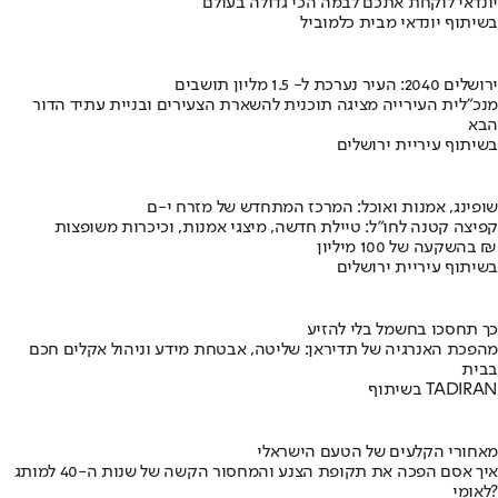
יונדאי לוקחת אתכם לבמה הכי גדולה בעולם
בשיתוף יונדאי מבית כלמוביל
ירושלים 2040: העיר נערכת ל- 1.5 מליון תושבים
מנכ"לית העירייה מציגה תוכנית להשארת הצעירים ובניית עתיד הדור
הבא
בשיתוף עיריית ירושלים
שופינג, אמנות ואוכל: המרכז המתחדש של מזרח י-ם
קפיצה קטנה לחו"ל: טיילת חדשה, מיצגי אמנות, וכיכרות משופצות
בהשקעה של 100 מיליון ₪
בשיתוף עיריית ירושלים
כך תחסכו בחשמל בלי להזיע
מהפכת האנרגיה של תדיראן: שליטה, אבטחת מידע וניהול אקלים חכם
בבית
בשיתוף TADIRAN
מאחורי הקלעים של הטעם הישראלי
איך אסם הפכה את תקופת הצנע והמחסור הקשה של שנות ה-40 למותג
לאומי?