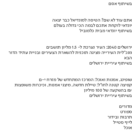
בשיתוף אסם
אתם עוד לא שם? הטיסה למונדיאל כבר יצאה
יונדאי לוקחת אתכם לבמה הכי גדולה בעולם
בשיתוף יונדאי מבית כלמוביל
ירושלים 2040: העיר נערכת ל- 1.5 מליון תושבים
מנכ"לית העירייה מציגה תוכנית להשארת הצעירים ובניית עתיד הדור
הבא
בשיתוף עיריית ירושלים
שופינג, אמנות ואוכל: המרכז המתחדש של מזרח י-ם
קפיצה קטנה לחו"ל: טיילת חדשה, מיצגי אמנות, וכיכרות משופצות
בהשקעה של 100 מיליון ₪
בשיתוף עיריית ירושלים
מדורים
ספורט
תרבות ובידור
לייף סטייל
אוכל