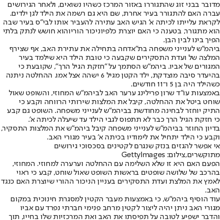
מדובר בבני זוג שהתגוררו באזור המרכז כשהיו נשואים, ולאחר הגירושים
עברה האם להתגורר בעיר אחרת, שם היא גם רשמה את הילד לגן ילדים.
לקראת עלייתו לכיתה א' הגיש האב עתירה להעביר אותו לבי"ס בעיר שבה
הוא מתגורר, בטענה כי האם יוצרת כלפיו
ניכור הורי
והוא חושש לנתק בלתי
הפיך בינו לבין הבן.
ביהמ"ש לענייני משפחה בת"א
דחה בתחילה את עתירת האב, אף שצירף
המלצה של ועדת התסקירים שקבעה כי טובת הילד היא שילמד בעיר
המגורים של אביו. ביהמ"ש הסתמך על "חזקת הגיל הרך", שקובעת כי
בהיעדר סיבה מוצדקת, ילד הקטן מגיל 6 ישהה אצל אמו. ההחלטה ניתנה
כשהילד היה בן 5 ו־11 חודשים.
באמצעות עו"ד שרון פרילינג ערער האב לביהמ"ש המחוזי, והשופט שאול
שוחט ביטל את ההחלטה, קיבל את המלצות שירותי הרווחה וקבע כי
התיק יוחזר לבחינה מחודשת בביהמ"ש לענייני משפחה. השופט גם קבע
כי חזקת הגיל הרך כבר לא תתפוס לגבי הילד עד שיעלה לכיתה א'.
בדיון החוזר בביהמ"ש לענייני משפחה קיבל ביהמ"ש את המלצות התסקיר,
וקבע כי הילד יתחיל את לימודיו בכיתה א' בעיר מגורי האב.
אי אפשר להגזים בנזק שנגרם לקטינים בסכסוכי גירושים
מתוקשרים,צילום: GettyImages
הפעם האם היא זו שלא השלימה עם ההחלטה וערערה למחוזי. המחוזי,
בהרכב של שלושה שופטים בראשות השופט שאול שוחט, קבע כי ראוי
לאמץ את המלצת ועדת התסקירים בעניין הניכור ההורי שיוצרת האם כנגד
האב.
עוד הוסיף ביהמ"ש, כי באמצעות מעבר הקטין למסגרת חינוכית במקום
מגורי האב ניתן יהיה ליצור לקטין מרחב פנימי חברתי נפרד עם אביו
והדבר ישפיע לטובה על תפיסתו את האב ואת המרכזיות שלו בחייו, תוך