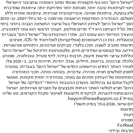
"ישראל היום" הוא גוף תקשורת שנוסד מתוך האמונה שהציבור הישראלי
ראוי לעיתונות טובה יותר, מאוזנת יותר ומדויקת יותר. עיתונות שמדברת
ולא צועקת. עיתונות אמינה, אובייקטיבית ועניינית. עיתונות אחרת וללא
תשלום. המהדורה המודפסת הראשונה פורסמה ב-30 ביולי 2007, וב-2010
הפך "ישראל היום" לעיתון הישראלי בעל שיעור החשיפה הגבוה ביותר בימי
חול. מו"ל העיתון היא ד"ר מרים אדלסון. העורך הראשי הוא עמר לחמנוביץ,
והעורך המייסד הוא עמוס רגב. אתרי האינטרנט של "ישראל היום" בעברית
ובאנגלית, כמו כן היישומונים (אפליקציות) לאנדרואיד ול-iOS, מציגים
חדשות מסביב לשעון, תוכן בלעדי, מבזקים ועדכונים, ניתוחים ופרשנויות,
וידיאו, פודקאסטים ושידורים חיים. פלטפורמות הדיגיטל של "ישראל היום"
כוללות ערוצי חדשות ודעות, תרבות ובידור, לייף סטייל, טכנולוגיה, ספורט,
כלכלה וצרכנות, בריאות, חיילים, אוכל, יהדות, תיירות ורכב. ב-2021 עלו
לאוויר האתר החדש והיישומון החדש של "ישראל היום" בעברית, במטרה
לספק לגולשים חוויה מהירה, עדכנית, בטוחה ונוחה. תכני המהדורה
המודפסת של העיתון זמינים גם באתר, במהדורה יומית מקוונת, ואפשר
לקבל אותם גם בניוזלטר. מועדון ההטבות הייחודי "הקליקה של ישראל
היום" מציע לגולשי האתר הנחות ומבצעים על מוצרים ושירותים. ישראל
היום פתוח להערות, לביקורת ולהצעות לשיפור מקהל הקוראים. פנו אלינו
במייל hayom@israelhayom.co.il.
יום שישי, 5.6.2026
כ' בסיון תשפ"ו
חדשות
דעות
ספורט
ForReal
תרבות ובידור