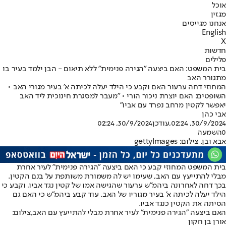
אוכל
מגזין
אנחנו מגייסים
English
X
חדשות
פלילים
בית המשפט: האם ביצעה "הגירה פנימית" ללא תיאום - הבן ילמד בעיר בו
מתגורר האב
המחוזי דחה ערעור האם וקבע כי הילד יעלה לכיתה א' בעיר מגורי האב •
השופטים: האם יוצרת ניכור הורי • "מעבר למסגרת חינוכית ליד האב
יאפשר לקטין מרחב נפרד עם אביו"
אבי כהן
30/9/2024, 02:24
,עודכן
30/9/2024, 02:24
0
השמעה
אבא ובן. צילום: gettyImages
בית המשפט המחוזי קבע כי האם ביצעה "הגירה פנימית" לעיר אחרת
מבלי להתייעץ עם האב, שעימו יש לה משמורת משותפת על בנם הקטין.
בכך דחה לאחרונה ביהמ"ש ערעור שהגישה אמו של קטין נגד אביו, וקבע כי
הילד יעלה לכיתה א' בעיר מגוריו של האב. עוד קבע ביהמ"ש כי האם גם
הסיתה את הקטין כנגד אביו.
האם ביצעה "הגירה פנימית" לעיר אחרת מבלי להתייעץ עם האב,צילום:
אורן בן חקון