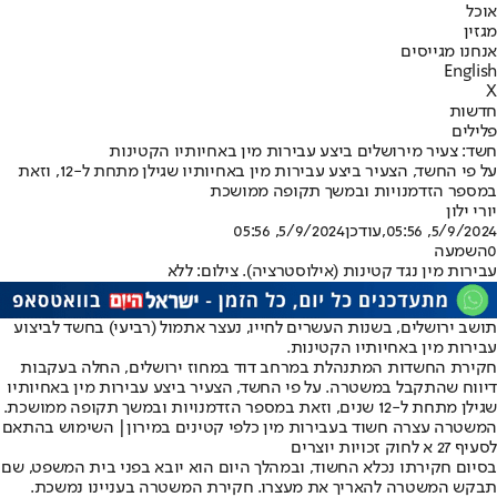
אוכל
מגזין
אנחנו מגייסים
English
X
חדשות
פלילים
חשד: צעיר מירושלים ביצע עבירות מין באחיותיו הקטינות
על פי החשד, הצעיר ביצע עבירות מין באחיותיו שגילן מתחת ל-12, וזאת
במספר הזדמנויות ובמשך תקופה ממושכת
יורי ילון
5/9/2024, 05:56
,עודכן
5/9/2024, 05:56
0
השמעה
עבירות מין נגד קטינות (אילוסטרציה). צילום: ללא
תושב ירושלים, בשנות העשרים לחייו, נעצר אתמול (רביעי) בחשד לביצוע
עבירות מין באחיותיו הקטינות.
חקירת החשדות המתנהלת במרחב דוד במחוז ירושלים, החלה בעקבות
דיווח שהתקבל במשטרה. על פי החשד, הצעיר ביצע עבירות מין באחיותיו
שגילן מתחת ל-12 שנים, וזאת במספר הזדמנויות ובמשך תקופה ממושכת.
המשטרה עצרה חשוד בעבירות מין כלפי קטינים במירון| השימוש בהתאם
לסעיף 27 א לחוק זכויות יוצרים
בסיום חקירתו נכלא החשוד, ובמהלך היום הוא יובא בפני בית המשפט, שם
תבקש המשטרה להאריך את מעצרו. חקירת המשטרה בעניינו נמשכת.