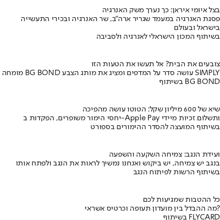
בצל איומי איראן: כך נערך משק האנרגיה
פסגת האנרגיה במעמד שגריר ארה"ב, שר האנרגיה ובכירי התעשייה
בישראל ובעולם
בשיתוף המכון הישראלי לאנרגיה ולסביבה
צובעים את הבית? אל תעשו את הטעות הזו
מומחה BG BOND עושה סדר על המדפים ומציג את מותג הצבע SIMPLY
בשיתוף BG BOND
שיא של 600 מיליון שקל: הטוטו עושה מהפיכה
יחסי הימור משופרים, הפקדות ב-Apple Pay ותשלום זכיות מיידי
בשיתוף המועצה להסדר ההימורים בספורט
ועידת הנגב: צמיחה השקעה והשפעה
בנגב יש צמיחה, יש ביקוש ואנחנו נמשיך לראות את הנגב ולפתח אותו
בשיתוף הרשות לפיתוח הנגב
כל ההטבות שמגיעות לכם
מה ההבדל בין מועדון תעופה וכרטיס אשראי?
בשיתוף FLYCARD