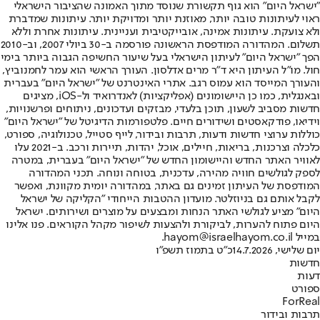
"ישראל היום" הוא גוף תקשורת שנוסד מתוך האמונה שהציבור הישראלי
ראוי לעיתונות טובה יותר, מאוזנת יותר ומדויקת יותר. עיתונות שמדברת
ולא צועקת. עיתונות אמינה, אובייקטיבית ועניינית. עיתונות אחרת וללא
תשלום. המהדורה המודפסת הראשונה פורסמה ב-30 ביולי 2007, וב-2010
הפך "ישראל היום" לעיתון הישראלי בעל שיעור החשיפה הגבוה ביותר בימי
חול. מו"ל העיתון היא ד"ר מרים אדלסון. העורך הראשי הוא עמר לחמנוביץ,
והעורך המייסד הוא עמוס רגב. אתרי האינטרנט של "ישראל היום" בעברית
ובאנגלית, כמו כן היישומונים (אפליקציות) לאנדרואיד ול-iOS, מציגים
חדשות מסביב לשעון, תוכן בלעדי, מבזקים ועדכונים, ניתוחים ופרשנויות,
וידיאו, פודקאסטים ושידורים חיים. פלטפורמות הדיגיטל של "ישראל היום"
כוללות ערוצי חדשות ודעות, תרבות ובידור, לייף סטייל, טכנולוגיה, ספורט,
כלכלה וצרכנות, בריאות, חיילים, אוכל, יהדות, תיירות ורכב. ב-2021 עלו
לאוויר האתר החדש והיישומון החדש של "ישראל היום" בעברית, במטרה
לספק לגולשים חוויה מהירה, עדכנית, בטוחה ונוחה. תכני המהדורה
המודפסת של העיתון זמינים גם באתר, במהדורה יומית מקוונת, ואפשר
לקבל אותם גם בניוזלטר. מועדון ההטבות הייחודי "הקליקה של ישראל
היום" מציע לגולשי האתר הנחות ומבצעים על מוצרים ושירותים. ישראל
היום פתוח להערות, לביקורת ולהצעות לשיפור מקהל הקוראים. פנו אלינו
במייל hayom@israelhayom.co.il.
יום שלישי, 14.7.2026
כ"ט בתמוז תשפ"ו
חדשות
דעות
ספורט
ForReal
תרבות ובידור