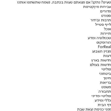
טעינו? נתקן! אם מצאתם טעות בכתבה, נשמח שתשתפו אותנו
עבירות מין
קטינות
מדורים
ספורט
תרבות ובידור
לייף סטייל
אוכל
תיירות
טכנולוגיה ומדע
הורוסקופ
ForReal
מגזין השבוע
דעות
חדשות בארץ
חדשות בעולם
פוליטי
ביטחוני
חינוך
בריאות
משפט
תחבורה
פוליטי-מדיני
כללי ומידע
דף הבית
זמני כניסת וצאת שבת