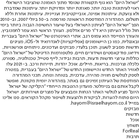
"ישראל היום" הוא גוף תקשורת שנוסד מתוך האמונה שהציבור הישראלי
ראוי לעיתונות טובה יותר, מאוזנת יותר ומדויקת יותר. עיתונות שמדברת
ולא צועקת. עיתונות אמינה, אובייקטיבית ועניינית. עיתונות אחרת וללא
תשלום. המהדורה המודפסת הראשונה פורסמה ב-30 ביולי 2007, וב-2010
הפך "ישראל היום" לעיתון הישראלי בעל שיעור החשיפה הגבוה ביותר בימי
חול. מו"ל העיתון היא ד"ר מרים אדלסון. העורך הראשי הוא עמר לחמנוביץ,
והעורך המייסד הוא עמוס רגב. אתרי האינטרנט של "ישראל היום" בעברית
ובאנגלית, כמו כן היישומונים (אפליקציות) לאנדרואיד ול-iOS, מציגים
חדשות מסביב לשעון, תוכן בלעדי, מבזקים ועדכונים, ניתוחים ופרשנויות,
וידיאו, פודקאסטים ושידורים חיים. פלטפורמות הדיגיטל של "ישראל היום"
כוללות ערוצי חדשות ודעות, תרבות ובידור, לייף סטייל, טכנולוגיה, ספורט,
כלכלה וצרכנות, בריאות, חיילים, אוכל, יהדות, תיירות ורכב. ב-2021 עלו
לאוויר האתר החדש והיישומון החדש של "ישראל היום" בעברית, במטרה
לספק לגולשים חוויה מהירה, עדכנית, בטוחה ונוחה. תכני המהדורה
המודפסת של העיתון זמינים גם באתר, במהדורה יומית מקוונת, ואפשר
לקבל אותם גם בניוזלטר. מועדון ההטבות הייחודי "הקליקה של ישראל
היום" מציע לגולשי האתר הנחות ומבצעים על מוצרים ושירותים. ישראל
היום פתוח להערות, לביקורת ולהצעות לשיפור מקהל הקוראים. פנו אלינו
במייל hayom@israelhayom.co.il.
מבזקים
חדשות
אוכל
תשחץ
ForReal
תרבות