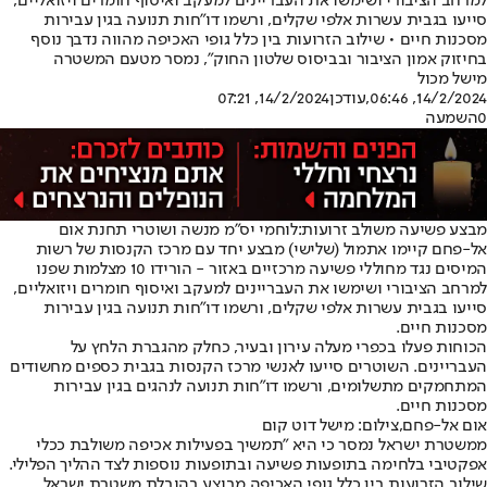
למרחב הציבורי ושימשו את העבריינים למעקב ואיסוף חומרים ויזואליים,
סייעו בגבית עשרות אלפי שקלים, ורשמו דו"חות תנועה בגין עבירות
מסכנות חיים • שילוב הזרועות בין כלל גופי האכיפה מהווה נדבך נוסף
בחיזוק אמון הציבור ובביסוס שלטון החוק", נמסר מטעם המשטרה
מישל מכול
14/2/2024, 06:46
,עודכן
14/2/2024, 07:21
0
השמעה
מבצע פשיעה משולב זרועות:
לוחמי יס"מ מנשה ושוטרי תחנת אום
אל-פחם קיימו אתמול (שלישי) מבצע יחד עם מרכז הקנסות של רשות
המיסים נגד מחוללי פשיעה מרכזיים באזור - הורידו 10 מצלמות שפנו
למרחב הציבורי ושימשו את העבריינים למעקב ואיסוף חומרים ויזואליים,
סייעו בגבית עשרות אלפי שקלים, ורשמו דו"חות תנועה בגין עבירות
מסכנות חיים.
הכוחות פעלו בכפרי מעלה עירון ובעיר, כחלק מהגברת הלחץ על
העבריינים. השוטרים סייעו לאנשי מרכז הקנסות בגבית כספים מחשודים
המתחמקים מתשלומים, ורשמו דו"חות תנועה לנהגים בגין עבירות
מסכנות חיים.
אום אל-פחם,צילום: מישל דוט קום
ממשטרת ישראל נמסר כי היא "תמשיך בפעילות אכיפה משולבת ככלי
אפקטיבי בלחימה בתופעות פשיעה ובתופעות נוספות לצד ההליך הפלילי.
שילוב הזרועות בין כלל גופי האכיפה מבוצע בהובלת משטרת ישראל