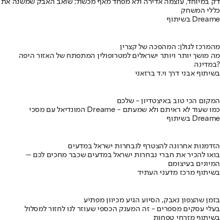
דק במיוחד, עוצמה אדירה ולא מפחד מאף מכשול: שואב האבק שמשנה את
כללי המשחק
בשיתוף Dreame
מהמרכז לגולן: המהפכה של קצרין
מה מושך יותר ויותר ישראלים למטרופולין המתפתח של האזור היפה
במדינה?
בשיתוף אבני דרך וי.ד ברזאני
המקום הכי טוב באיצטדיון - שלכם
המונדיאל עם מסכי Dreame - כמו שעוד לא ראיתם ולא שמעתם
בשיתוף Dreame
הזדמנות אחרונה להצטרף לנבחרות ישראל במדעים
בואו להכיר את חברי נבחרות ישראל במדעים שכבר מחכים לכם –
המיונים בעיצומם
בשיתוף מרכז מדעני העתיד
בזמן שהצפון נאבק, הסיוע הגיע מכיוון מפתיע
בעלי עסקים מספרים - זה המענק הכספי שעוזר לנו לחזור למסלול
בשיתוף מזרחי טפחות