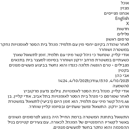
אוכל
מגזין
אנחנו מגייסים
English
X
חדשות
פלילים
פרסום ראשון
לאחר שהודה בקיום יחסי מין עם תלמיד: מנהל בית הספר לאומנויות נחקר
במשטרה ושוחרר
אודי קליין, שנחשד כי ניהל קשר מיני עם תלמיד, זומן לתשאול שארך
כשעתיים במשטרת מרחב ירקון ושוחרר בסיומו למעצר בית בתנאים
מגבילים • טרם הוגשה תלונה כנגדו והוא נחשד בביצוע מעשים מגונים
בקטין
אבי כהן
4/10/2023, 13:10
,עודכן
4/10/2023, 14:24
0
השמעה
אודי קליין, מנהל בית הספר לאומנויות. צילום: גדעון מרקוביץ
לאחר שפורסם כי מנהל בית הספר לאומנויות בתל אביב, אודי קליין, בן
46,
ניהל קשר מיני עם תלמיד
, הוא זומן היום (רביעי) לתשאול במשטרת
מרחב ירקון. התשאול נמשך שעתיים ובסיומו קליין שוחרר.
התשאול בתחנת המשטרה ברמת החייל היה בנוגע לפרסומים השונים
באשר לקשריו הרומנטיים של המנהל, לכאורה, עם צעירים קטינים בגיל
ההסכמה והוא נחקר בחשד למעשים מגונים.