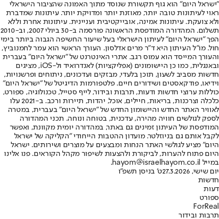
"ישראל היום" הוא גוף תקשורת שנוסד מתוך האמונה שהציבור הישראלי
ראוי לעיתונות טובה יותר, מאוזנת יותר ומדויקת יותר. עיתונות שמדברת
ולא צועקת. עיתונות אמינה, אובייקטיבית ועניינית. עיתונות אחרת וללא
תשלום. המהדורה המודפסת הראשונה פורסמה ב-30 ביולי 2007, וב-2010
הפך "ישראל היום" לעיתון הישראלי בעל שיעור החשיפה הגבוה ביותר בימי
חול. מו"ל העיתון היא ד"ר מרים אדלסון. העורך הראשי הוא עמר לחמנוביץ,
והעורך המייסד הוא עמוס רגב. אתרי האינטרנט של "ישראל היום" בעברית
ובאנגלית, כמו כן היישומונים (אפליקציות) לאנדרואיד ול-iOS, מציגים
חדשות מסביב לשעון, תוכן בלעדי, מבזקים ועדכונים, ניתוחים ופרשנויות,
וידיאו, פודקאסטים ושידורים חיים. פלטפורמות הדיגיטל של "ישראל היום"
כוללות ערוצי חדשות ודעות, תרבות ובידור, לייף סטייל, טכנולוגיה, ספורט,
כלכלה וצרכנות, בריאות, חיילים, אוכל, יהדות, תיירות ורכב. ב-2021 עלו
לאוויר האתר החדש והיישומון החדש של "ישראל היום" בעברית, במטרה
לספק לגולשים חוויה מהירה, עדכנית, בטוחה ונוחה. תכני המהדורה
המודפסת של העיתון זמינים גם באתר, במהדורה יומית מקוונת, ואפשר
לקבל אותם גם בניוזלטר. מועדון ההטבות הייחודי "הקליקה של ישראל
היום" מציע לגולשי האתר הנחות ומבצעים על מוצרים ושירותים. ישראל
היום פתוח להערות, לביקורת ולהצעות לשיפור מקהל הקוראים. פנו אלינו
במייל hayom@israelhayom.co.il.
יום שישי, 27.3.2026
ט' בניסן תשפ"ו
חדשות
דעות
ספורט
ForReal
תרבות ובידור