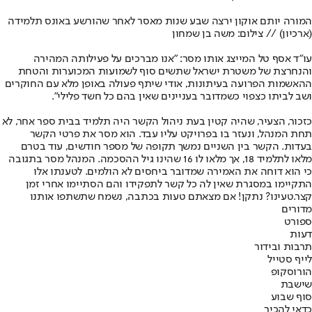
המורה יותם אוקון ירצה שבע שנות מאסר לאחר שהורשע באונס תלמידה
(ארכיון) // צילום: משה בן שמחון
עו"ד אסף טל המייצג אותו מסר: "אנו מברכים על פעילותה המהירה
והנחרצת של משטרת ישראל שתשים סוף לשמועות המכוערות והטחת
ההאשמות הפרועה בעיתונות, אודי שיתף פעולה באופן מלא עם החוקרים
ושב לביתו כצפוי כשמדובר בעניינים שאין בהם כל חשד פלילי".
כזכור, הצעיר, שהיה קטין בעת ניהול הקשר היה תלמיד בבית ספר אחר, לא
תחת המנהל, ונעזר בו בפרויקט עליו עבד. הוא מסר את פרטי הקשר
בעדות. הקשר בין השניים נמשך תקופה של מספר חודשים, עוד בטרם
מלאו לתלמיד 18, אך מלאו לו 16 שהינו גיל ההסכמה. המנהל מסר בתגובה
כי הוא דוחה את האמירה שמדובר ביחסים לא הולמים. לטענתו אלו
התקיימו במסגרת שאין לה כל קשר לתפקידו והם הסתיימו אחרי זמן
קצר.
טעינו? נתקן! אם מצאתם טעות בכתבה, נשמח שתשתפו אותנו
מדורים
ספורט
דעות
תרבות ובידור
לייף סטייל
הורוסקופ
שישבת
סוף שבוע
כדאי להכיר