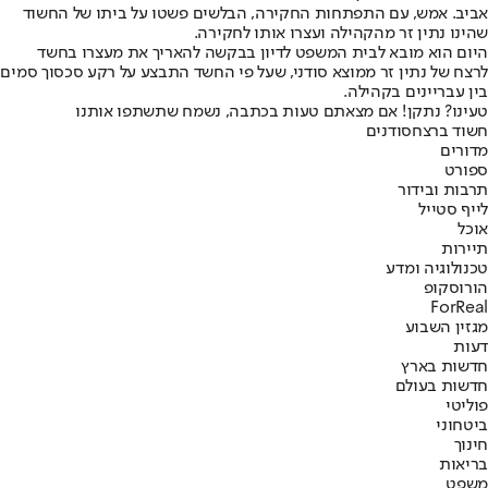
אביב. אמש, עם התפתחות החקירה, הבלשים פשטו על ביתו של החשוד
שהינו נתין זר מהקהילה ועצרו אותו לחקירה.
היום הוא מובא לבית המשפט לדיון בבקשה להאריך את מעצרו בחשד
לרצח של נתין זר ממוצא סודני, שעל פי החשד התבצע על רקע סכסוך סמים
בין עבריינים בקהילה.
טעינו? נתקן! אם מצאתם טעות בכתבה, נשמח שתשתפו אותנו
חשוד ברצח
סודנים
מדורים
ספורט
תרבות ובידור
לייף סטייל
אוכל
תיירות
טכנולוגיה ומדע
הורוסקופ
ForReal
מגזין השבוע
דעות
חדשות בארץ
חדשות בעולם
פוליטי
ביטחוני
חינוך
בריאות
משפט