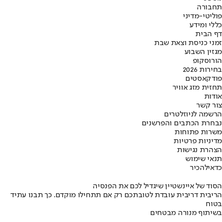
תחבורה
פוליטי-מדיני
כללי ומידע
דף הבית
זמני כניסת וצאת שבת
מגזין השבוע
הורוסקופ
בחירות 2026
פודקאסטים
תחזית מזג אוויר
אודות
צור קשר
הרשמה לניוזלטרים
נבחרת הכתבים והפרשנים
משרות פתוחות
מדיניות פרטיות
הצהרת נגישות
תנאי שימוש
כדאי
להכיר
הסוד של איינשטיין שיגדיל לכם את הפנסיה
הריבית דריבית עובדת לטובתכם רק אם תתחילו מוקדם. כך תבנו עתיד
בטוח
בשיתוף מנורה מבטחים