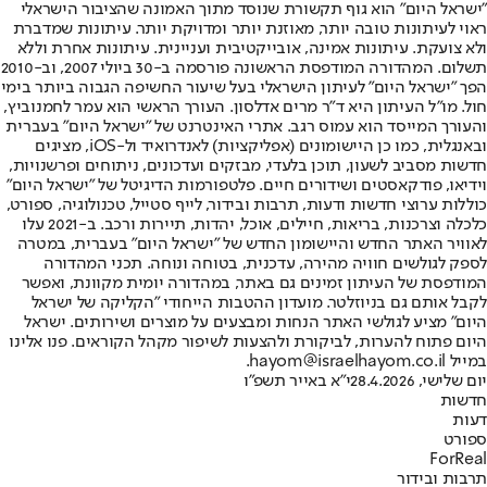
"ישראל היום" הוא גוף תקשורת שנוסד מתוך האמונה שהציבור הישראלי
ראוי לעיתונות טובה יותר, מאוזנת יותר ומדויקת יותר. עיתונות שמדברת
ולא צועקת. עיתונות אמינה, אובייקטיבית ועניינית. עיתונות אחרת וללא
תשלום. המהדורה המודפסת הראשונה פורסמה ב-30 ביולי 2007, וב-2010
הפך "ישראל היום" לעיתון הישראלי בעל שיעור החשיפה הגבוה ביותר בימי
חול. מו"ל העיתון היא ד"ר מרים אדלסון. העורך הראשי הוא עמר לחמנוביץ,
והעורך המייסד הוא עמוס רגב. אתרי האינטרנט של "ישראל היום" בעברית
ובאנגלית, כמו כן היישומונים (אפליקציות) לאנדרואיד ול-iOS, מציגים
חדשות מסביב לשעון, תוכן בלעדי, מבזקים ועדכונים, ניתוחים ופרשנויות,
וידיאו, פודקאסטים ושידורים חיים. פלטפורמות הדיגיטל של "ישראל היום"
כוללות ערוצי חדשות ודעות, תרבות ובידור, לייף סטייל, טכנולוגיה, ספורט,
כלכלה וצרכנות, בריאות, חיילים, אוכל, יהדות, תיירות ורכב. ב-2021 עלו
לאוויר האתר החדש והיישומון החדש של "ישראל היום" בעברית, במטרה
לספק לגולשים חוויה מהירה, עדכנית, בטוחה ונוחה. תכני המהדורה
המודפסת של העיתון זמינים גם באתר, במהדורה יומית מקוונת, ואפשר
לקבל אותם גם בניוזלטר. מועדון ההטבות הייחודי "הקליקה של ישראל
היום" מציע לגולשי האתר הנחות ומבצעים על מוצרים ושירותים. ישראל
היום פתוח להערות, לביקורת ולהצעות לשיפור מקהל הקוראים. פנו אלינו
במייל hayom@israelhayom.co.il.
יום שלישי, 28.4.2026
י"א באייר תשפ"ו
חדשות
דעות
ספורט
ForReal
תרבות ובידור