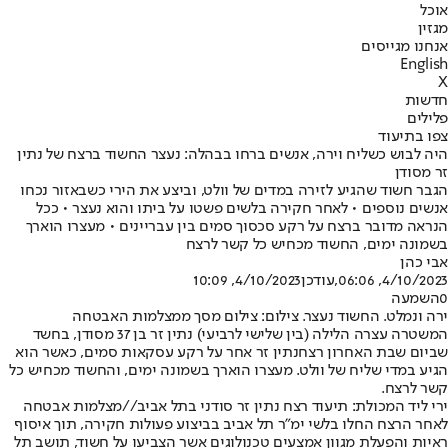
אוכל
מגזין
אנחנו מגייסים
English
X
חדשות
פלילים
צפו בתיעוד
היה לבוש כשליח וירה, אנשים ברחו בבהלה: נעצר החשוד ברצח של נתין
זר מסודן
הגבר חשוד שהגיע לזירה במדים של וולט, וביצע את הירי כשבאזור נכחו
אנשים נוספים • לאחר חקירה בלשים פשטו על ביתו והוא נעצר • ככל
הנראה מדובר ברצח על רקע סכסוך סמים בין עבריינים • מעצרו הוארך
בשמונה ימים, החשוד מכחיש כל קשר לרצח
אבי כהן
4/10/2023, 06:06
,עודכן
4/10/2023, 10:09
0
השמעה
ירה ונמלט. החשוד נעצר. צילום: צילום מסך ממצלמות האבטחה
המשטרה עצרה הלילה (בין שלישי לרביעי) נתין זר בן 37 מסודן, בחשד
ש
ביום שבת האחרון רצח
נתין זר אחר על רקע עסקאות סמים, כאשר הוא
הגיע במדי שליח של וולט. מעצרו הוארך בשמונה ימים, והחשוד מכחיש כל
קשר לרצח.
ירי ליד המכולת: תיעוד רצח נתין זר סודני בתל אביב//מצלמות אבטחה
לאחר הרצח החלו בלשי ימ"ר תל אביב בביצוע פעולות חקירה, תוך איסוף
ראיות והפעלת מגוון אמצעים טכנולוגים אשר הצביעו על חשוד, תושב תל