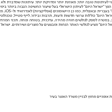
לעיתונות טובה יותר, מאוזנת יותר ומדויקת יותר. עיתונות שמדברת ולא צ
שלום. המהדורה המודפסת הראשונה פורסמה ב-30 ביולי 2007, וב-2010 הפך "ישראל היום" לעיתון הישראלי בעל שי
לחמנוביץ,
ל היום" כוללות ערוצי חדשות ודעות, תרבות ובידור, לייף סטייל, טכנולוגיה
ברית, במטרה לספק לגולשים חוויה מהירה, עדכנית, בטוחה ונוחה. תכני המה
ל היום" מציע לגולשי האתר הנחות ומבצעים על מוצרים ושירותים. ישראל 
אופניים מחוץ לבניין משרד האוצר בעיר