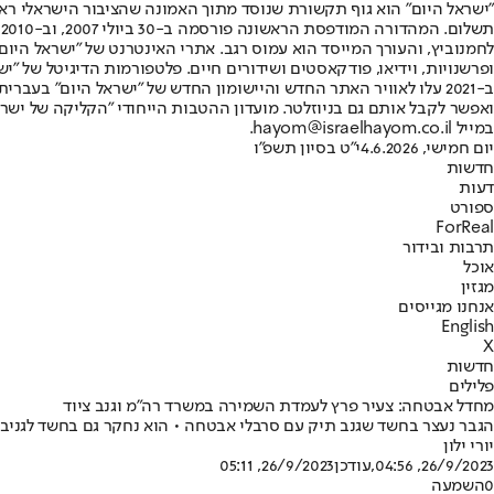
"ישראל היום" הוא גוף תקשורת שנוסד מתוך האמונה שהציבור הישראלי ראוי 
ת
ופרשנויות, וידיאו, פודקאסטים ושידורים חיים. פלטפורמות הדיגיטל של "ישרא
ב-2021 עלו לאוויר האתר החדש והיישומון החדש של "ישראל היום" בע
ואפשר לקבל אותם גם בניוזלטר. מועדון ההטבות הייחודי "הקליקה של ישרא
במייל hayom@israelhayom.co.il.
יום חמישי, 4.6.2026
י"ט בסיון תשפ"ו
חדשות
דעות
ספורט
ForReal
תרבות ובידור
אוכל
מגזין
אנחנו מגייסים
English
X
חדשות
פלילים
מחדל אבטחה: צעיר פרץ לעמדת השמירה במשרד רה"מ וגנב ציוד
הגבר נעצר בחשד שגנב תיק עם סרבלי אבטחה • הוא נחקר גם בחשד לגניבת 
יורי ילון
26/9/2023, 04:56
,עודכן
26/9/2023, 05:11
0
השמעה