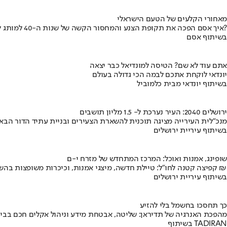
מאחורי הקלעים של הטעם הישראלי
איך אסם הפכה את תקופת הצנע והמחסור הקשה של שנות ה-40 למותג לאומי?
בשיתוף אסם
אתם עוד לא שם? הטיסה למונדיאל כבר יצאה
יונדאי לוקחת אתכם לבמה הכי גדולה בעולם
בשיתוף יונדאי מבית כלמוביל
ירושלים 2040: העיר נערכת ל- 1.5 מליון תושבים
מנכ"לית העירייה מציגה תוכנית להשארת הצעירים ובניית עתיד הדור הבא
בשיתוף עיריית ירושלים
שופינג, אמנות ואוכל: המרכז המתחדש של מזרח י-ם
קפיצה קטנה לחו"ל: טיילת חדשה, מיצגי אמנות, וכיכרות משופצות בהשקעה של 100 מיליון ₪
בשיתוף עיריית ירושלים
כך תחסכו בחשמל בלי להזיע
מהפכת האנרגיה של תדיראן: שליטה, אבטחת מידע וניהול אקלים חכם בבי
בשיתוף TADIRAN