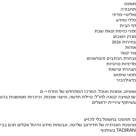
משפט
תחבורה
פוליטי-מדיני
כללי ומידע
דף הבית
זמני כניסת וצאת שבת
מגזין השבוע
בחירות 2026
אודות
צור קשר
נבחרת הכתבים והפרשנים
מדיניות פרטיות
הצהרת נגישות
תנאי שימוש
כדאי
להכיר
שופינג, אמנות ואוכל: המרכז המתחדש של מזרח י-ם
קפיצה קטנה לחו"ל: טיילת חדשה, מיצגי אמנות, וכיכרות משופצות בהשקעה של 100 מיליון ₪
בשיתוף עיריית ירושלים
כך תחסכו בחשמל בלי להזיע
מהפכת האנרגיה של תדיראן: שליטה, אבטחת מידע וניהול אקלים חכם בבי
בשיתוף TADIRAN