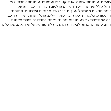
ועקת. עיתונות אמינה, אובייקטיבית ועניינית. עיתונות אחרת וללא
עור החשיפה הגבוה ביותר בימי חול. מו"ל העיתון היא ד"ר מרים אדלסון. העורך הראשי הוא עמר
 והעורך המייסד הוא עמוס רגב. אתרי האינטרנט של "ישראל היום" בעברית ובאנגלית, כמו כן היישומונים (אפליקציות) לאנדרואיד ול-iOS, מציגים חדשות מסביב לשעון, תוכן בלעדי, מבזקים ועדכונים, ניתוחים
, ספורט, כלכלה וצרכנות, בריאות, חיילים, אוכל, יהדות, תיירות ורכב.
דורה המודפסת של העיתון זמינים גם באתר, במהדורה יומית מקוונת,
היום פתוח להערות, לביקורת ולהצעות לשיפור מקהל הקוראים. פנו אלינו