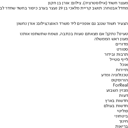
מעצר חשוד (אילוסטרציה). צילום: אורן בן חקון
מחדל אבטחה: תושב קריית מלאכי בן 29 נעצר בערב כיפור בחשד שחדר לביתן האבטחה מחוץ למשרד ראש הממשלה בנימין נתניהו שבירושלים וגנב ממנו תיק עם סרבלי אבטחה.
הצעיר חשוד שגנב גם אופניים ליד משרד האוצר,צילום: אורן נחשון
טעינו? נתקן! אם מצאתם טעות בכתבה, נשמח שתשתפו אותנו
מעון ראש הממשלה
מדורים
ספורט
תרבות ובידור
לייף סטייל
אוכל
תיירות
טכנולוגיה ומדע
הורוסקופ
ForReal
מגזין השבוע
דעות
חדשות בארץ
חדשות בעולם
פוליטי
ביטחוני
חינוך
בריאות