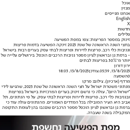
אוכל
מגזין
אנחנו מגייסים
English
X
חדשות
פלילים
זינוק במספר הפריצות: צפו במפת הפשיעה
בחצי השנה הראשונה של שנת 2023 זינקה הפשיעה בדמות פריצות
וגניבות כלי רכב, פריצות לדירות ופריצות לבתי עסק בערים רבות בישראל
• ברמת גן ובראשון לציון מספר גניבות הרכבים הוכפל, בירושלים עלייה של
יותר מ־30% בפריצות לבתים
ירון דורון
13/8/2023, 05:39
,עודכן
13/8/2023, 18:03
0
השמעה
מרדף (ארכיון). צילום: מרקו
מנתוני משטרת ישראל על חצי השנה הראשונה של שנת 2023, שהגיעו לידי
"ישראל היום", עולה כי נרשם זינוק בערים המרכזיות בישראל בפריצות
ובגניבות כלי רכב, פריצות לדירות ופריצות לבתי עסק. על פי הנתונים, תל
אביב היא העיר המובילה בכל המדדים האמורים. מהנתונים עולה עוד כי
ברמת גן ובראשון לציון הוכפל מספר הרכבים שנגנבו בהן לעומת התקופה
המקבילה בשנה שעברה.