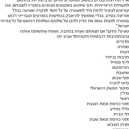
או דיווח המתקבלים בנושא, מטופלים ונחקרים ביסודיות בהתאם
לתשתית הראייתית, תוך שימוש באמצעים מגוונים במטרה לפענחם. אנו
קוראים לציבור לדווח מיד למשטרה על כל חשד למקרה פשיעה בכלל
ופריצה בפרט, בכדי שנמשיך להיאבק בנחישות בפורצים ועברייני רכוש
במטרה למצות עמם את הדין ולהגן על שלומם ושלמות רכושם של כל אזרחי
ישראל."
טעינו? נתקן! אם מצאתם טעות בכתבה, נשמח שתשתפו אותנו
גניבות
גניבות רכב
פתח תקווה
תל אביב יפו
מדורים
ספורט
דעות
תרבות ובידור
לייף סטייל
הורוסקופ
שישבת
סוף שבוע
כדאי להכיר
סיפור המשק הישראלי
נדל"ן
ראשי
זמני כניסת וצאת השבת
כללי ומידע
דף הבית
זמני כניסת וצאת שבת
מגזין השבוע