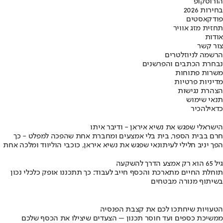
הורוסקופ
בחירות 2026
פודקאסטים
תחזית מזג אוויר
אודות
צור קשר
הרשמה לניוזלטרים
נבחרת הכתבים והפרשנים
משרות פתוחות
מדיניות פרטיות
הצהרת נגישות
תנאי שימוש
כדאי
להכיר
הישראלי שפגש את נשיא איראן - ודיבר איתו
חרם בבית הספר, בית בלי אמצעים ומחברת אחת שהפכה למפלט - כך
הפך יניב חלילי לעיתונאי שפגש את נשיא איראן, כוכבי הוליווד ומלכה אחת
גיל 65 הוא רק אמצע הדרך להשקעה
תוחלת החיים מתארכת והכסף חייב לעבוד: כך תתכננו אופק כלכלי נכון
בשיתוף מנורה מבטחים
הטעויות שיחתכו לכם את קצבת הפנסיה
ממשיכת כספים ועד חוסר תכנון – הצעדים שיצילו את הכסף שלכם