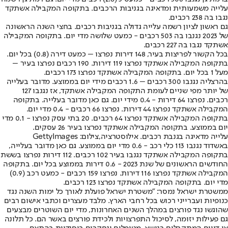
עלייה משמעותית ומדאיגה בגניבות הרכבים. בתקופה המקבילה אשתקד
נגבו בה 238 רכבים.
גם ראשון לציון רשמה עלייה גדולה בגניבות רכבים. בחצי השנה הראשונה
של 2023 נגנבו בה 503 רכבים - כמעט שלושה מדי יום. בתקופה המקבילה
אשתקד נגבו בה 227 רכבים.
בכל הקשור לפריצות בעיר, 148 דירות נפרצו – כמעט דירה (0.8) בכל יום.
בתקופה המקבילה אשתקד נפרצו 119 דירות. 190 רכבים נפרצו בעיר –
מעל 1 בכל יום. בתקופה המקבילה אשתקד נפרצו 173 רכבים.
בהרצליה נגנבו 300 רכבים – 1.6 רכבים מידי יום בממוצע. מדובר בעלייה
של יותר מפי שניים לעומת התקופה המקבילה אשתקד, אז נגנבו 127
רכבים. נפרצו 64 דירות - 0.4 מידי יום. גם כאן מדובר בעלייה. בתקופה
המקבילה אשתקד נפרצו 44 דירות. נפרצו 66 רכבים - 0.4 מדי יום.
בתקופה המקבילה אשתקד נפרצו 64 רכבים. 20 בתי עסק נפרצו - 0.1 מדי
יום בממוצע. בתקופה המקבילה אשתקד נפרצו בעיר 26 עסקים.
עלייה מדאיגה בגנבת רכבים. אילוסטרציה,צילום: GettyImages
באשדוד נגנבו 113 כלי רכב - 0.6 מדי יום בממוצע. גם כאן מדובר בעלייה,
בתקופה המקבילה אשתקד נגנבו בעיר 102 רכבים. 112 דירות נפרצו בששת
החודשים הראשונים של שנת 2023 - 0.6 דירות בממוצע בכל יום. בתקופה
המקבילה אשתקד נפרצו 116 דירות. נפרצו 159 רכבים - כמעט רכב (0.9)
מדי יום. בתקופה המקבילה אשתקד נפרצו 123 רכבים.
ממשטרת ישראל נמסר: "משטרת ישראל פועלת לאורך כל ימות השנה נגד
כנופיות ועברייני רכוש בכל רחבי הארץ. מלבד מעצרים וכתבי אישום רבים
שהוגשו נגד פורצים במהלך השנים האחרונות, מדי יום השוטרים מבצעים
גם פעילות יזומה, לסיכול התפרצויות ולכידת פורצים באשר הם. כל תלונה