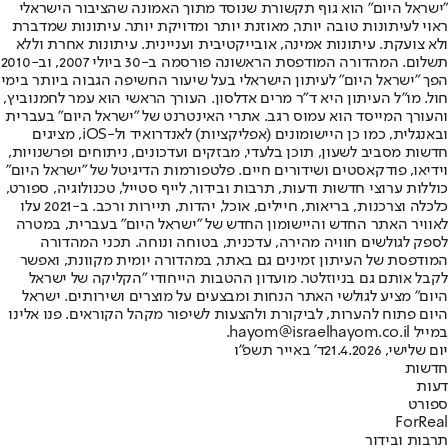
"ישראל היום" הוא גוף תקשורת שנוסד מתוך האמונה שהציבור הישראלי
ראוי לעיתונות טובה יותר, מאוזנת יותר ומדויקת יותר. עיתונות שמדברת
ולא צועקת. עיתונות אמינה, אובייקטיבית ועניינית. עיתונות אחרת וללא
תשלום. המהדורה המודפסת הראשונה פורסמה ב-30 ביולי 2007, וב-2010
הפך "ישראל היום" לעיתון הישראלי בעל שיעור החשיפה הגבוה ביותר בימי
חול. מו"ל העיתון היא ד"ר מרים אדלסון. העורך הראשי הוא עמר לחמנוביץ,
והעורך המייסד הוא עמוס רגב. אתרי האינטרנט של "ישראל היום" בעברית
ובאנגלית, כמו כן היישומונים (אפליקציות) לאנדרואיד ול-iOS, מציגים
חדשות מסביב לשעון, תוכן בלעדי, מבזקים ועדכונים, ניתוחים ופרשנויות,
וידיאו, פודקאסטים ושידורים חיים. פלטפורמות הדיגיטל של "ישראל היום"
כוללות ערוצי חדשות ודעות, תרבות ובידור, לייף סטייל, טכנולוגיה, ספורט,
כלכלה וצרכנות, בריאות, חיילים, אוכל, יהדות, תיירות ורכב. ב-2021 עלו
לאוויר האתר החדש והיישומון החדש של "ישראל היום" בעברית, במטרה
לספק לגולשים חוויה מהירה, עדכנית, בטוחה ונוחה. תכני המהדורה
המודפסת של העיתון זמינים גם באתר, במהדורה יומית מקוונת, ואפשר
לקבל אותם גם בניוזלטר. מועדון ההטבות הייחודי "הקליקה של ישראל
היום" מציע לגולשי האתר הנחות ומבצעים על מוצרים ושירותים. ישראל
היום פתוח להערות, לביקורת ולהצעות לשיפור מקהל הקוראים. פנו אלינו
במייל hayom@israelhayom.co.il.
יום שלישי, 21.4.2026
ד' באייר תשפ"ו
חדשות
דעות
ספורט
ForReal
תרבות ובידור