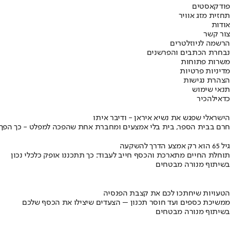
פודקאסטים
תחזית מזג אוויר
אודות
צור קשר
הרשמה לניוזלטרים
נבחרת הכתבים והפרשנים
משרות פתוחות
מדיניות פרטיות
הצהרת נגישות
תנאי שימוש
כדאי
להכיר
הישראלי שפגש את נשיא איראן - ודיבר איתו
חרם בבית הספר, בית בלי אמצעים ומחברת אחת שהפכה למפלט - כך הפך יני
גיל 65 הוא רק אמצע הדרך להשקעה
תוחלת החיים מתארכת והכסף חייב לעבוד: כך תתכננו אופק כלכלי נכון
בשיתוף מנורה מבטחים
הטעויות שיחתכו לכם את קצבת הפנסיה
ממשיכת כספים ועד חוסר תכנון – הצעדים שיצילו את הכסף שלכם
בשיתוף מנורה מבטחים