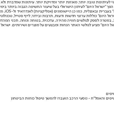
לעיתונות טובה יותר, מאוזנת יותר ומדויקת יותר. עיתונות שמדברת ולא צ
שלום. המהדורה המודפסת הראשונה פורסמה ב-30 ביולי 2007, וב-2010 הפך "ישראל היום" לעיתון הישראלי בעל שי
לחמנוביץ,
ל היום" כוללות ערוצי חדשות ודעות, תרבות ובידור, לייף סטייל, טכנולוגיה
ברית, במטרה לספק לגולשים חוויה מהירה, עדכנית, בטוחה ונוחה. תכני המה
ל היום" מציע לגולשי האתר הנחות ומבצעים על מוצרים ושירותים. ישראל 
יפים
פים והאמל"ח • נוסעי הרכב הועברו להמשך טיפול כוחות הביטחון