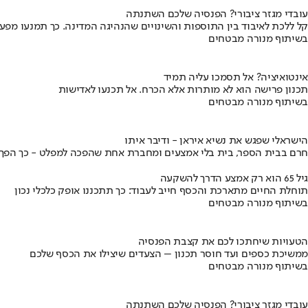
עובדי מגזר ציבורי? הפנסיה שלכם השתנתה
קל ללכת לאיבוד בין התוספות והשינויים שהנהיגה המדינה. כך תמנעו מפ
בשיתוף מנורה מבטחים
אינטואיציה? אל תסמכו עליה תמיד
תכנון פרישה הוא לא מותרות אלא הכרח. אל תכנעו לאדישות
בשיתוף מנורה מבטחים
הישראלי שפגש את נשיא איראן - ודיבר איתו
חרם בבית הספר, בית בלי אמצעים ומחברת אחת שהפכה למפלט - כך הפך יני
גיל 65 הוא רק אמצע הדרך להשקעה
תוחלת החיים מתארכת והכסף חייב לעבוד: כך תתכננו אופק כלכלי נכון
בשיתוף מנורה מבטחים
הטעויות שיחתכו לכם את קצבת הפנסיה
ממשיכת כספים ועד חוסר תכנון – הצעדים שיצילו את הכסף שלכם
בשיתוף מנורה מבטחים
עובדי מגזר ציבורי? הפנסיה שלכם השתנתה