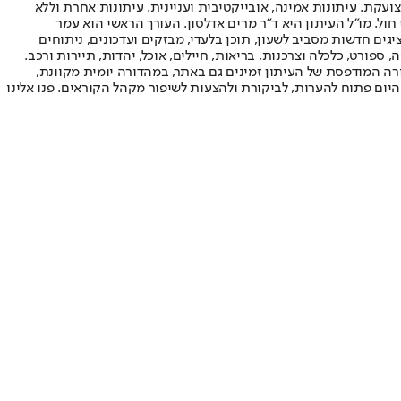
ועקת. עיתונות אמינה, אובייקטיבית ועניינית. עיתונות אחרת וללא
עור החשיפה הגבוה ביותר בימי חול. מו"ל העיתון היא ד"ר מרים אדלסון. העורך הראשי הוא עמר
 והעורך המייסד הוא עמוס רגב. אתרי האינטרנט של "ישראל היום" בעברית ובאנגלית, כמו כן היישומונים (אפליקציות) לאנדרואיד ול-iOS, מציגים חדשות מסביב לשעון, תוכן בלעדי, מבזקים ועדכונים, ניתוחים
, ספורט, כלכלה וצרכנות, בריאות, חיילים, אוכל, יהדות, תיירות ורכב.
דורה המודפסת של העיתון זמינים גם באתר, במהדורה יומית מקוונת,
היום פתוח להערות, לביקורת ולהצעות לשיפור מקהל הקוראים. פנו אלינו