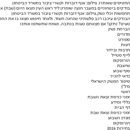
החטיפים שאותרו. צילום: אגף דוברות וקשרי ציבור במשרד הביטחון
בודקים ביטחוניים במעבר חוצה שומרון ליד ראש העין מצאו היום (שבת) 
תחמשות וכלי נשק,צילום: אגף דוברות וקשרי ציבור במשרד הביטחון
הבודקים עיכבו רכב פלשתיני שנראה חשוד, ולאחר חיפוש מצאו בו את החטי
טעינו? נתקן! אם מצאתם טעות בכתבה, נשמח שתשתפו אותנו
הברחת נשק
מדורים
ספורט
דעות
תרבות ובידור
לייף סטייל
הורוסקופ
שישבת
סוף שבוע
כדאי להכיר
סיפור המשק הישראלי
נדל"ן
ראשי
זמני כניסת וצאת השבת
כללי ומידע
דף הבית
זמני כניסת וצאת שבת
מגזין השבוע
הורוסקופ
בחירות 2026