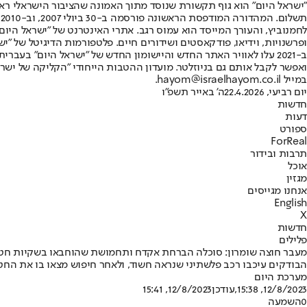
"ישראל היום" הוא גוף תקשורת שנוסד מתוך האמונה שהציבור הישראלי ראוי 
ת
ופרשנויות, וידיאו, פודקאסטים ושידורים חיים. פלטפורמות הדיגיטל של "ישרא
ב-2021 עלו לאוויר האתר החדש והיישומון החדש של "ישראל היום" בע
ואפשר לקבל אותם גם בניוזלטר. מועדון ההטבות הייחודי "הקליקה של ישרא
במייל hayom@israelhayom.co.il.
יום רביעי, 22.4.2026
ה' באייר תשפ"ו
חדשות
דעות
ספורט
ForReal
תרבות ובידור
אוכל
מגזין
אנחנו מגייסים
English
X
חדשות
פלילים
מעבר חוצה שומרון: סוכלה הברחת אקדח ותחמושת שהוחבאו בשקיות חט
הבודקים עיכבו רכב פלשתיני שנראה חשוד, ולאחר חיפוש מצאו בו את החטי
מערכת היום
12/8/2023, 15:38
,עודכן
12/8/2023, 15:41
0
השמעה