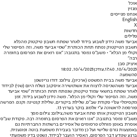
אוכל
מגזין
אנחנו מגייסים
English
X
חדשות
פלילים
אביעד משה נידון לשבוע בידוד לאחר שפתח חשבון טיקטוק מהכלא
חשבון הטיקטוק נפתח תחת הכותרת "שמי אביעד משה, וזה הסיפור שלי
וקולי מן הכלא" • משב"ס נמסר בתגובה: "אנו רואים את הפרסום בחומרה
רבה"
איציק סבן
10/4/2023, 17:40
,עודכן
10/4/2023, 18:02
0
השמעה
אביעד משה בבית המשפט (ארכיון), צילום: דודו גרינשפן
אביעד משה
שניסה לרצוח את אשתו
שירה איסקוב נשלח היום (שני) לבידוד
לאחר שפתח בחשאי עמוד טיקטוק שנפתח תחת הכותרת "שמי אביעד
משה, וזה הסיפור שלי וקולי מן הכלא". משה נידון לשבוע בידוד, זמן
מקסימלי עפ"י פקודת שב"ס, שלילת ביקורים, שלילת קנטינה וקנס. הפרשה
פורסמה לראשונה ע"י אלמוג בוקר בערוץ 13.
חשבון הטיקטוק אותו פתח אביעד משה,צילום: צילום מסך
משב"ס נמסר בתגובה: "אנו רואים את הפרסום בחומרה רבה. פקודת שב"ס
אוסרת באופן מוחלט פרסומים של אסירים ברשתות החברתיות גם
באמצעות גורם שלישי ועל כן מדובר בעבירת משמעת בוטה ופוגענית.
ברגע שנודע דבר הפרסום, האסיר הועבר לבידוד, נשפט בדין משמעתי