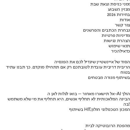
זמני כניסת וצאת שבת
מגזין השבוע
בחירות 2026
אודות
צור קשר
נבחרת הכתבים והפרשנים
מדיניות פרטיות
הצהרת נגישות
תנאי שימוש
כדאי
להכיר
הסוד של איינשטיין שיגדיל לכם את הפנסיה
הריבית דריבית עובדת לטובתכם רק אם תתחילו מוקדם. כך תבנו עתיד
בטוח
בשיתוף מנורה מבטחים
אל תישארו מאחור – בואו לגלות לאן ה-AI הולך
הבינה המלאכותית לא תחליף אנשים, היא תחליף את מי שלא משתמש
בה!
בשיתוף HIT,המכון הטכנולוגי חולון
מהפכת הרובוטיקה לבית