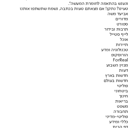
ונענש בהתאמה לחומרת המעשה".
טעינו? נתקן! אם מצאתם טעות בכתבה, נשמח שתשתפו אותנו
אביעד משה
מדורים
ספורט
תרבות ובידור
לייף סטייל
אוכל
תיירות
טכנולוגיה ומדע
הורוסקופ
ForReal
מגזין השבוע
דעות
חדשות בארץ
חדשות בעולם
פוליטי
ביטחוני
חינוך
בריאות
משפט
תחבורה
פוליטי-מדיני
כללי ומידע
דף הבית