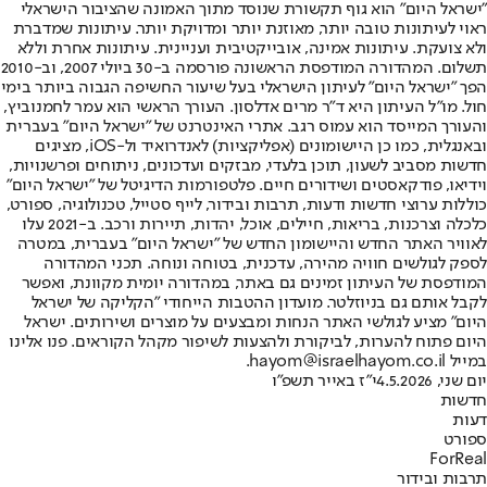
"ישראל היום" הוא גוף תקשורת שנוסד מתוך האמונה שהציבור הישראלי
ראוי לעיתונות טובה יותר, מאוזנת יותר ומדויקת יותר. עיתונות שמדברת
ולא צועקת. עיתונות אמינה, אובייקטיבית ועניינית. עיתונות אחרת וללא
תשלום. המהדורה המודפסת הראשונה פורסמה ב-30 ביולי 2007, וב-2010
הפך "ישראל היום" לעיתון הישראלי בעל שיעור החשיפה הגבוה ביותר בימי
חול. מו"ל העיתון היא ד"ר מרים אדלסון. העורך הראשי הוא עמר לחמנוביץ,
והעורך המייסד הוא עמוס רגב. אתרי האינטרנט של "ישראל היום" בעברית
ובאנגלית, כמו כן היישומונים (אפליקציות) לאנדרואיד ול-iOS, מציגים
חדשות מסביב לשעון, תוכן בלעדי, מבזקים ועדכונים, ניתוחים ופרשנויות,
וידיאו, פודקאסטים ושידורים חיים. פלטפורמות הדיגיטל של "ישראל היום"
כוללות ערוצי חדשות ודעות, תרבות ובידור, לייף סטייל, טכנולוגיה, ספורט,
כלכלה וצרכנות, בריאות, חיילים, אוכל, יהדות, תיירות ורכב. ב-2021 עלו
לאוויר האתר החדש והיישומון החדש של "ישראל היום" בעברית, במטרה
לספק לגולשים חוויה מהירה, עדכנית, בטוחה ונוחה. תכני המהדורה
המודפסת של העיתון זמינים גם באתר, במהדורה יומית מקוונת, ואפשר
לקבל אותם גם בניוזלטר. מועדון ההטבות הייחודי "הקליקה של ישראל
היום" מציע לגולשי האתר הנחות ומבצעים על מוצרים ושירותים. ישראל
היום פתוח להערות, לביקורת ולהצעות לשיפור מקהל הקוראים. פנו אלינו
במייל hayom@israelhayom.co.il.
יום שני, 4.5.2026
י"ז באייר תשפ"ו
חדשות
דעות
ספורט
ForReal
תרבות ובידור