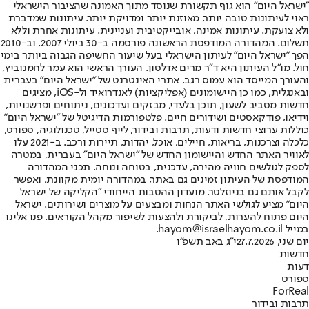
"ישראל היום" הוא גוף תקשורת שנוסד מתוך האמונה שהציבור הישראלי
ראוי לעיתונות טובה יותר, מאוזנת יותר ומדויקת יותר. עיתונות שמדברת
ולא צועקת. עיתונות אמינה, אובייקטיבית ועניינית. עיתונות אחרת וללא
תשלום. המהדורה המודפסת הראשונה פורסמה ב-30 ביולי 2007, וב-2010
הפך "ישראל היום" לעיתון הישראלי בעל שיעור החשיפה הגבוה ביותר בימי
חול. מו"ל העיתון היא ד"ר מרים אדלסון. העורך הראשי הוא עמר לחמנוביץ,
והעורך המייסד הוא עמוס רגב. אתרי האינטרנט של "ישראל היום" בעברית
ובאנגלית, כמו כן היישומונים (אפליקציות) לאנדרואיד ול-iOS, מציגים
חדשות מסביב לשעון, תוכן בלעדי, מבזקים ועדכונים, ניתוחים ופרשנויות,
וידיאו, פודקאסטים ושידורים חיים. פלטפורמות הדיגיטל של "ישראל היום"
כוללות ערוצי חדשות ודעות, תרבות ובידור, לייף סטייל, טכנולוגיה, ספורט,
כלכלה וצרכנות, בריאות, חיילים, אוכל, יהדות, תיירות ורכב. ב-2021 עלו
לאוויר האתר החדש והיישומון החדש של "ישראל היום" בעברית, במטרה
לספק לגולשים חוויה מהירה, עדכנית, בטוחה ונוחה. תכני המהדורה
המודפסת של העיתון זמינים גם באתר, במהדורה יומית מקוונת, ואפשר
לקבל אותם גם בניוזלטר. מועדון ההטבות הייחודי "הקליקה של ישראל
היום" מציע לגולשי האתר הנחות ומבצעים על מוצרים ושירותים. ישראל
היום פתוח להערות, לביקורת ולהצעות לשיפור מקהל הקוראים. פנו אלינו
במייל hayom@israelhayom.co.il.
יום שני, 27.7.2026
י"ג באב תשפ"ו
חדשות
דעות
ספורט
ForReal
תרבות ובידור