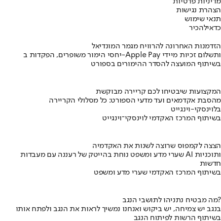
מדיניות פרטיות
הצהרת נגישות
תנאי שימוש
כדאי
להכיר
הזדמנות האחרונה להרוויח מגמר המונדיאל
יחסי הימור משופרים, הפקדות ב-Apple Pay ותשלום זכיות מיידי
בשיתוף המועצה להסדר ההימורים בספורט
המקצועות שיבטיחו לכם קריירה מבוקשת
מהסבת אקדמאים ועד מדעי הספורט: כל מסלולי הקריירה
בלוינסקי-וינגייט
בשיתוף המרכז האקדמי לוינסקי־וינגייט
הצצה לקמפוס שרוצה לשנות את האקדמיה
שערי מדע ומשפט נוחת בהייטק של רעננה עם מעבדות AI ותוכניות
חדשות
בשיתוף המרכז האקדמי שערי מדע ומשפט
מה מבטיח נתניהו לתושבי הנגב?
בנגב יש צמיחה, יש ביקוש ואנחנו נמשיך לראות את הנגב ולפתח אותו
בשיתוף הרשות לפיתוח הנגב