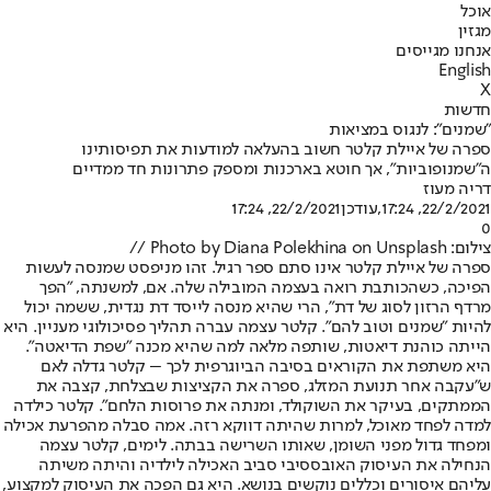
אוכל
מגזין
אנחנו מגייסים
English
X
חדשות
"שמנים": לנגוס במציאות
ספרה של איילת קלטר חשוב בהעלאה למודעות את תפיסותינו
ה"שמנופוביות", אך חוטא בארכנות ומספק פתרונות חד ממדיים
דריה מעוז
22/2/2021, 17:24
,עודכן
22/2/2021, 17:24
0
צילום: Photo by Diana Polekhina on Unsplash //
ספרה של איילת קלטר אינו סתם ספר רגיל. זהו מניפסט שמנסה לעשות
הפיכה, כשהכותבת רואה בעצמה המובילה שלה. אם, למשנתה, "הפך
מרדף הרזון לסוג של דת", הרי שהיא מנסה לייסד דת נגדית, ששמה יכול
להיות "שמנים וטוב להם". קלטר עצמה עברה תהליך פסיכולוגי מעניין. היא
הייתה כוהנת דיאטות, שותפה מלאה למה שהיא מכנה "שפת הדיאטה".
היא משתפת את הקוראים בסיבה הביוגרפית לכך – קלטר גדלה לאם
ש"עקבה אחר תנועת המזלג, ספרה את הקציצות שבצלחת, קצבה את
הממתקים, בעיקר את השוקולד, ומנתה את פרוסות הלחם". קלטר כילדה
למדה לפחד מאוכל, למרות שהיתה דווקא רזה. אמה סבלה מהפרעת אכילה
ומפחד גדול מפני השומן, שאותו השרישה בבתה. לימים, קלטר עצמה
הנחילה את העיסוק האובססיבי סביב האכילה לילדיה והיתה משיתה
עליהם איסורים וכללים נוקשים בנושא. היא גם הפכה את העיסוק למקצוע,