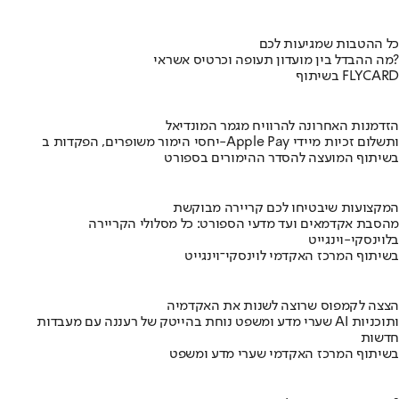
כל ההטבות שמגיעות לכם
מה ההבדל בין מועדון תעופה וכרטיס אשראי?
בשיתוף FLYCARD
הזדמנות האחרונה להרוויח מגמר המונדיאל
יחסי הימור משופרים, הפקדות ב-Apple Pay ותשלום זכיות מיידי
בשיתוף המועצה להסדר ההימורים בספורט
המקצועות שיבטיחו לכם קריירה מבוקשת
מהסבת אקדמאים ועד מדעי הספורט: כל מסלולי הקריירה
בלוינסקי-וינגייט
בשיתוף המרכז האקדמי לוינסקי־וינגייט
הצצה לקמפוס שרוצה לשנות את האקדמיה
שערי מדע ומשפט נוחת בהייטק של רעננה עם מעבדות AI ותוכניות
חדשות
בשיתוף המרכז האקדמי שערי מדע ומשפט