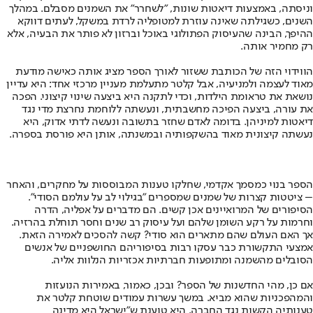
וניסתה, באמצעות דיאטות שונות, "לשחרר" את השמנים מסבלם. במהלך
השנים, כשגילתה שאינה עוזרת למטופליה לרדת במשקל, לעתים דווקא
ההיפך, הבינה שהעיסוק הפתולוגי באוכל וברזון לא פותר את הבעיה, אלא
רק מחמיר אותה.
הווידוי הזה של הכותבת ששזור לאורך הספר מציג אותה כאישה מודעת
מאוד לעצמה ולמניעיה, אבל קלטר מתעלמת מעניין מרכזי אחד: היא עדיין
נושאת את טראומת הילדות, וכדי לתקנה היא ביצעה שינוי קיצוני. הפכה
את עורה, ביצעה הפיכה מחשבתית, ונעשתה ללוחמת נחרצת מדי נגד
דיאטות למיניהן. בדומה לאדם שחזר בתשובה ונעשה לדתי אדוק, היא
נעשתה קיצונית מאוד בהשקפותיה ובמשנתה, אותן היא פורסת בספרה.
הספר בנוי כמסמך אקדמי, שחלקו טענות המבוססות על מחקרים, והאחר
– ציטטות קצרות של שמנים שמספרים "בגילוי לב על עולמם הסודי".
הסיפורים של המרואיינים אכן קשים. הם מדברים על אפליה, הדרה
וחרמות על רקע השומן שלהם ועל עיסוק רב שנים וחסר תוחלת בהרזיה.
אך האם העולם שהם מתארים הוא סודי? קשה להסכים לאמירה הזאת.
אמצעי התקשורת כבר עסקו רבות בסיפוריהם החושפניים של אנשים
הסובלים מהשמנה ומתופעות חברתיות אכזריות הנלוות אליה.
אם כן, מהי החדשנות של הספר? ובכן, כאמור, באמירות הנועזות
והמהפכניות שהוא מביא. במשך עשרות עמודים שוטחת קלטר את
טענותיה הקשות נגד החברה. היא טוענת ש"ישראל היא מדינה