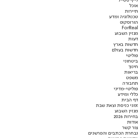
לייף סטייל
אוכל
תיירות
טכנולוגיה ומדע
הורוסקופ
ForReal
מגזין השבוע
דעות
חדשות בארץ
חדשות בעולם
פוליטי
ביטחוני
חינוך
בריאות
משפט
תחבורה
פוליטי-מדיני
כללי ומידע
דף הבית
זמני כניסת וצאת שבת
מגזין השבוע
בחירות 2026
אודות
צור קשר
נבחרת הכתבים והפרשנים