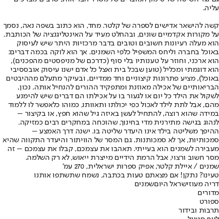
עליה.
קשה להישאר אדישים לספרה של קלטר. מחד, הוא כתוב בשפה נאה, נסמך
על מקורות אקדמיים שונים, ובהחלט מעיד על האינטליגנציה של הכותבת.
הוא מעלה רעיונות חשובים וטובים בדבר מרכזיות היתר שיש לעיסוק
באוכל בחברה וליחס המשפיל כלפי השמנים. אך הוא לוקה בכמה דברים:
הוא ארכני, וחוזר על טענותיו בלי סוף (כדרכם של מניפסטים מהפכנים),
הוא דוגמתי ומכליל (טוען שבכל בית ואצל כל אדם ישנו עיסוק אובססיבי
באוכל), מציע פתרונות קיצוניים וחד ממדיים, ובעיקר מתעלם מההיבטים
הבריאותיים של אכילה מאוזנת ומתפקיד ההורים להנחיל אותה. נכון,
לשקול את הילד כל יום או לגעור בו על אכילתו הם דברים שיש להימנע
מהם, אבל לתת לילד לאכול כפי יכולתו ותאוותו, כמוהו כלאפשר לו ללמוד
במידה שהוא רוצה, להתחיל לעשן באיזה גיל שהוא חפץ, או בקיצור –
לנהוג בגישה מתירנית מדי בחינוך, שהוכחה במחקרים רבים כמזיקה.
ההיפך משליטה בילד אינו היעדר שליטה בו. ישנה דרך האמצע –
סמכותיות, אך לא סמכותנות. גם המסר של הוויתור והיעדר התקווה שהיא
מעבירה לשמנים הוא בעייתי. תאהבו את עצמכם, קבלו את עצמכם – זה
מסר חשוב ורצוי, אבל הרמת הידיים מייצרת ייאוש, לא רק השלמה.
שמנים / איילת קלטר, אפיק ספרות ישראלית, 270 עמ'
טעינו? נתקן! אם מצאתם טעות בכתבה, נשמח שתשתפו אותנו
דריה מעוז
ישראל היום
שמנים
מדורים
ספורט
תרבות ובידור