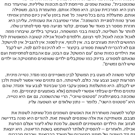
שמנופובית", שונאת שמנים, מייחסת להם תכונות שליליות, שהיעדר כוח
רצון היא המרכזית שבהן. היא מפלה אותם, מתעמרת בהם, משפילה
אותם, מתעללת בהם בכל מישור. כל זאת בזמן ש"אין כיום פתרון אמיתי
וארוך טווח לסוגיית ההשמנה". אחרי שמיצבה את טענותיה, עליהן היא
חוזרת מספר רב מאוד של פעמים, קלטר מגיעה סוף סוף לפתרון שלה.
לוותר על השליטה, לבטוח בבני המשפחה, ובעיקר בילדים, שיבחרו ממה
לאכול וכמה לאכול, לפי רצונם, וללמדם לאכול אכילה קשובה המאפשרת לכל
החושים להיות מעורבים בה. אין לנזוף, אין לספור, אין להגביל, אין להישקל,
וגם לא להכריח לעשות ספורט. בקיצור – לא להיכנס להם לפה. יש לקבל
את הילדים כמות שהם "עם המשקל, עם הבטן, עם אהבתם לפחמימות ועם
שנאתם לספורט. בדיוק כמו שמקבלים ילדים ששונאים מתמטיקה או ילדים
שיש להם נמשים".
קלטר משווה לא מעט בין המשקל לבין מאפיינים כמו מגדר, נטייה מינית,
הפרעות קשב וצבע עור. כולם, לשיטתה, הם נתונים שאי אפשר לשנות ולכן
יש לקבלם. היא מתעלמת באופן עקבי מכך שבניגוד לצבע עור ומגדר, שהם
נתונים מולדים שבלתי אפשרי לשנותם (אלא באמצעים קיצוניים), מה
שמכונה בסוציולוגיה "סטטוס שיוכי", הרי שההשמנה, גם אם היא נטייה,
היא "סטטוס הישגי", כלומר – נתון שלאדם יש השפעה עליו.
קלטר למעשה משחררת את האנשים השמנים מכל שאיפה לשנות את
מצבם, ומשתיקה את אלה שמנסים לעשות זאת. להורים היא פונה בדרישה
לעזוב את הילדים המשמינים לנפשם, על מנת שלא ליצור אצלם הפרעת
אכילה, ולאחרים – להפסיק לאלתר להשתמש בשפת הדיאטה. היא יוצאת
גם נגד השיטה של סימון המוצרים של משרד הבריאות, שרבים מברכים