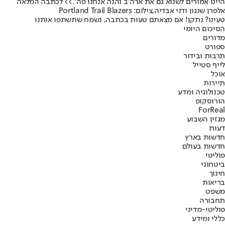
היינו אמורים לשנוא גם את ארה"ב והנה אנחנו פה".
>> לכתבה המלאה
אלפרן שנגון ודני אבדיה,צילום: Portland Trail Blazers
טעינו? נתקן! אם מצאתם טעות בכתבה, נשמח שתשתפו אותנו
הסיכום היומי
מדורים
ספורט
תרבות ובידור
לייף סטייל
אוכל
תיירות
טכנולוגיה ומדע
הורוסקופ
ForReal
מגזין השבוע
דעות
חדשות בארץ
חדשות בעולם
פוליטי
ביטחוני
חינוך
בריאות
משפט
תחבורה
פוליטי-מדיני
כללי ומידע