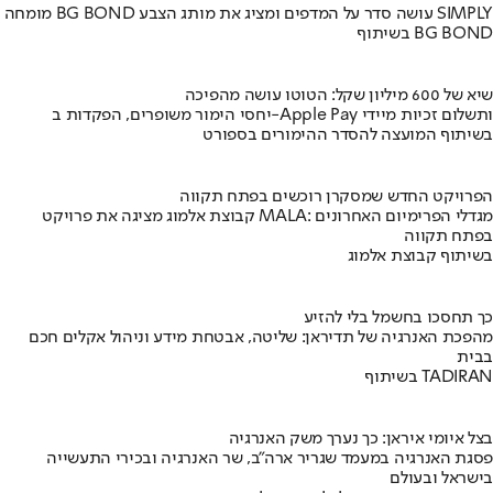
מומחה BG BOND עושה סדר על המדפים ומציג את מותג הצבע SIMPLY
בשיתוף BG BOND
שיא של 600 מיליון שקל: הטוטו עושה מהפיכה
יחסי הימור משופרים, הפקדות ב-Apple Pay ותשלום זכיות מיידי
בשיתוף המועצה להסדר ההימורים בספורט
הפרויקט החדש שמסקרן רוכשים בפתח תקווה
קבוצת אלמוג מציגה את פרויקט MALA: מגדלי הפרימיום האחרונים
בפתח תקווה
בשיתוף קבוצת אלמוג
כך תחסכו בחשמל בלי להזיע
מהפכת האנרגיה של תדיראן: שליטה, אבטחת מידע וניהול אקלים חכם
בבית
בשיתוף TADIRAN
בצל איומי איראן: כך נערך משק האנרגיה
פסגת האנרגיה במעמד שגריר ארה"ב, שר האנרגיה ובכירי התעשייה
בישראל ובעולם