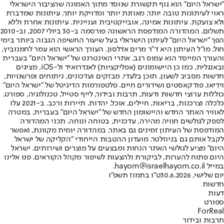
"ישראל היום" הוא גוף תקשורת שנוסד מתוך האמונה שהציבור הישראלי
ראוי לעיתונות טובה יותר, מאוזנת יותר ומדויקת יותר. עיתונות שמדברת
ולא צועקת. עיתונות אמינה, אובייקטיבית ועניינית. עיתונות אחרת וללא
תשלום. המהדורה המודפסת הראשונה פורסמה ב-30 ביולי 2007, וב-2010
הפך "ישראל היום" לעיתון הישראלי בעל שיעור החשיפה הגבוה ביותר בימי
חול. מו"ל העיתון היא ד"ר מרים אדלסון. העורך הראשי הוא עמר לחמנוביץ,
והעורך המייסד הוא עמוס רגב. אתרי האינטרנט של "ישראל היום" בעברית
ובאנגלית, כמו כן היישומונים (אפליקציות) לאנדרואיד ול-iOS, מציגים
חדשות מסביב לשעון, תוכן בלעדי, מבזקים ועדכונים, ניתוחים ופרשנויות,
וידיאו, פודקאסטים ושידורים חיים. פלטפורמות הדיגיטל של "ישראל היום"
כוללות ערוצי חדשות ודעות, תרבות ובידור, לייף סטייל, טכנולוגיה, ספורט,
כלכלה וצרכנות, בריאות, חיילים, אוכל, יהדות, תיירות ורכב. ב-2021 עלו
לאוויר האתר החדש והיישומון החדש של "ישראל היום" בעברית, במטרה
לספק לגולשים חוויה מהירה, עדכנית, בטוחה ונוחה. תכני המהדורה
המודפסת של העיתון זמינים גם באתר, במהדורה יומית מקוונת, ואפשר
לקבל אותם גם בניוזלטר. מועדון ההטבות הייחודי "הקליקה של ישראל
היום" מציע לגולשי האתר הנחות ומבצעים על מוצרים ושירותים. ישראל
היום פתוח להערות, לביקורת ולהצעות לשיפור מקהל הקוראים. פנו אלינו
במייל hayom@israelhayom.co.il.
יום שלישי, 30.6.2026
ט"ו בתמוז תשפ"ו
חדשות
דעות
ספורט
ForReal
תרבות ובידור