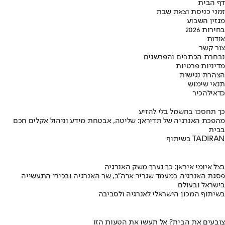
דף הבית
זמני כניסת וצאת שבת
מגזין השבוע
בחירות 2026
אודות
צור קשר
נבחרת הכתבים והפרשנים
מדיניות פרטיות
הצהרת נגישות
תנאי שימוש
כדאי
להכיר
כך תחסכו בחשמל בלי להזיע
מהפכת האנרגיה של תדיראן: שליטה, אבטחת מידע וניהול אקלים חכם
בבית
בשיתוף TADIRAN
בצל איומי איראן: כך נערך משק האנרגיה
פסגת האנרגיה במעמד שגריר ארה"ב, שר האנרגיה ובכירי התעשייה
בישראל ובעולם
בשיתוף המכון הישראלי לאנרגיה ולסביבה
צובעים את הבית? אל תעשו את הטעות הזו