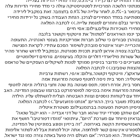
מדד המחירים לצרכן ירד ב-0.3%, מדד מחירי הדירות בעלייה
מנתוני הלשכה המרכזית לסטטיסטיקה עולה כי מדד מחירי הדירות עלה
בינואר ב-0.7%, לאחר עלייה של 0.9% בדצמבר. זאת במקביל לירידה
מפתיעה במדד המחירים לצרכן. הנחת העבודה בשוק: גל ירידות מחירי
הדיור נבלם וחוזרים למגמת עלייה.
>> לכתבה המלאה
מחירי השכירות עולים,צילום: אסי חיים
כך ינסו האיראנים "לפתות" את וויטקוף וקושנר בז'נבה
בטהרן סבורים כי שילוב חברות אמריקניות בענפי האנרגיה, התעופה
והכרייה ייצור אינטרס מובהק לשימור הסכם עתידי. לקראת הפגישה
בז'נבה צפויה איראן להציג תכנית מפורטת, ובמקביל לדרוש שחרור מהיר
של עשרות מיליארדי דולרים והקלה בעיצומים. גורמים דיפלומטיים
מעריכים כי מדובר בניסיון ממוקד לפנות לשיקולים העסקיים של טראמפ
והצוות שסביבו.
>> לכתבה המלאה
עראקצ'י, וויטקוף וקושנר.,צילום: אי.פי, רשתות ערביות
איטליה: חסר בית ניסה לחטוף פעוטה מזרועות אמה
חסר בית, אזרח רומני, תפס פעוטה בת שנה וחצי ברגליה וניסה לחטוף
אותה מזרועות אימה בכניסה לסופרמרקט בברגמו שבצפון המדינה. האב
יחד עם לקוחות נוספים וצוות האבטחה הצליח להשתלט עליו. הילדה
סובלת משבר בירך, ההורים: "אנחנו מזועזעים".
>> לכתבה המלאה
ניסיון חטיפת הפעוטה בברגמו,צילום: משטרת איטליה
"אם שחקן ספרדי יגיד שהוא חבר של דני אבדיה - הוא יקבל שנאה"
בראיון מיוחד עם מערכת "היום", עיתונאי "מונדו דפורטיבו" חושף את
האנטישמיות הקשה באירופה. "זה ביזיון ופוגע במוניטין של המדינה,
לספורט אין שום קשר למלחמה, אתה יכול למחות אבל לא לפתור אלימות
באלימות". הוא מבהיר: "אם העולם היה פועל באתה צורה כמו נגד ישראל,