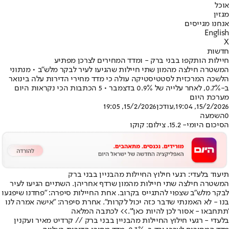
אוכל
מגזין
אנחנו מגייסים
English
X
חדשות
חיילות הותקפו בבני ברק - ומדד המחירים לצרכן מפתיע
המשטרה חילצה מהמון שתי חיילות שהגיעו לעיר לבקר מלש"ב • מנתוני
הלשכה המרכזית לסטטיסטיקה עולה כי מדד מחירי הדירות עלה בינואר
ב-0.7%, לאחר עלייה של 0.9% בדצמבר • 5 הכתבות הכי נקראות היום
מערכת היום
15/2/2026, 19:04
,עודכן
15/2/2026, 19:05
0
השמעה
הסיכום היומי- 15.2. צילום: קוקו
תיעוד בלעדי: רגעי חילוץ החיילות מהבניין בבני ברק
המשטרה חילצה שתי חיילות מהמון שרדף אחריהן. השתיים הגיעו לעיר
לבקר מלש"ב שצפוי להתגייס בקרוב. אחת החיילות סיפרה: "פחדנו שיפגעו
בנו - לא האמנתי שדבר כזה יכול לקרות". אחרת סיפרה: "אישה אמרה לנו
'תתחבאו - אסור לכן להיות כאן'".
>> לכתבה המלאה
בלעדי - רגעי חילוץ החיילות מהבניין בבני ברק // קרדיט מאיר ועקנין