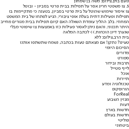
נועם בתן,צילום: משה בן שמחון
5. צו משפטי חריג אסר על תפילות בבית פרטי בסביון - ובוטל
צו איסור שימוש שהוטל על בית פרטי בסביון, בטענה כי מתקיימות בו
תפילות ופעילות דתית בעלת אופי ציבורי, הגיע לפתחו של בית המשפט
המחוזי. בלב ההליך עומדת השאלה האם קיום תפילות בבית מגורים מחייב
היתר תכנוני, והאם ניתן לאסור פעילות כזו באמצעות צו שיפוטי מבלי
שנערך דיון הוכחות.
>> לכתבה המלאה
בית הרב,צילום: ללא
טעינו? נתקן! אם מצאתם טעות בכתבה, נשמח שתשתפו אותנו
הסיכום היומי
מדורים
ספורט
תרבות ובידור
לייף סטייל
אוכל
תיירות
טכנולוגיה ומדע
הורוסקופ
ForReal
מגזין השבוע
דעות
חדשות בארץ
חדשות בעולם
פוליטי
ביטחוני