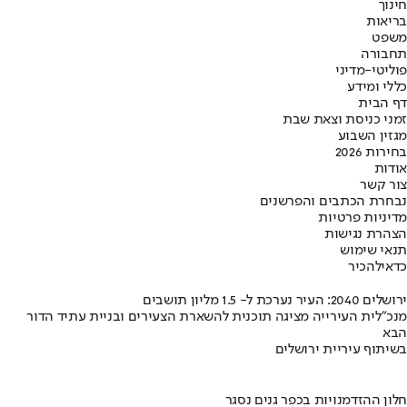
חינוך
בריאות
משפט
תחבורה
פוליטי-מדיני
כללי ומידע
דף הבית
זמני כניסת וצאת שבת
מגזין השבוע
בחירות 2026
אודות
צור קשר
נבחרת הכתבים והפרשנים
מדיניות פרטיות
הצהרת נגישות
תנאי שימוש
כדאי
להכיר
ירושלים 2040: העיר נערכת ל- 1.5 מליון תושבים
מנכ"לית העירייה מציגה תוכנית להשארת הצעירים ובניית עתיד הדור
הבא
בשיתוף עיריית ירושלים
חלון ההזדמנויות בכפר גנים נסגר