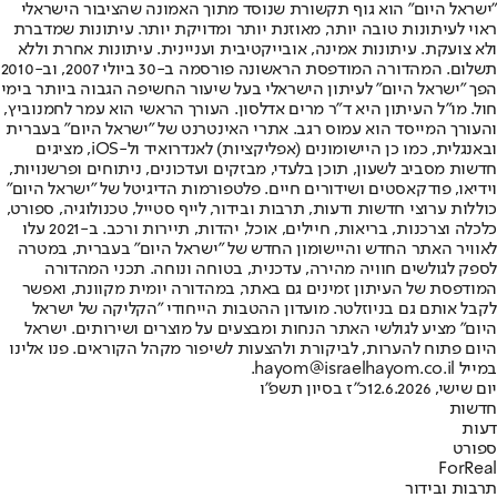
"ישראל היום" הוא גוף תקשורת שנוסד מתוך האמונה שהציבור הישראלי
ראוי לעיתונות טובה יותר, מאוזנת יותר ומדויקת יותר. עיתונות שמדברת
ולא צועקת. עיתונות אמינה, אובייקטיבית ועניינית. עיתונות אחרת וללא
תשלום. המהדורה המודפסת הראשונה פורסמה ב-30 ביולי 2007, וב-2010
הפך "ישראל היום" לעיתון הישראלי בעל שיעור החשיפה הגבוה ביותר בימי
חול. מו"ל העיתון היא ד"ר מרים אדלסון. העורך הראשי הוא עמר לחמנוביץ,
והעורך המייסד הוא עמוס רגב. אתרי האינטרנט של "ישראל היום" בעברית
ובאנגלית, כמו כן היישומונים (אפליקציות) לאנדרואיד ול-iOS, מציגים
חדשות מסביב לשעון, תוכן בלעדי, מבזקים ועדכונים, ניתוחים ופרשנויות,
וידיאו, פודקאסטים ושידורים חיים. פלטפורמות הדיגיטל של "ישראל היום"
כוללות ערוצי חדשות ודעות, תרבות ובידור, לייף סטייל, טכנולוגיה, ספורט,
כלכלה וצרכנות, בריאות, חיילים, אוכל, יהדות, תיירות ורכב. ב-2021 עלו
לאוויר האתר החדש והיישומון החדש של "ישראל היום" בעברית, במטרה
לספק לגולשים חוויה מהירה, עדכנית, בטוחה ונוחה. תכני המהדורה
המודפסת של העיתון זמינים גם באתר, במהדורה יומית מקוונת, ואפשר
לקבל אותם גם בניוזלטר. מועדון ההטבות הייחודי "הקליקה של ישראל
היום" מציע לגולשי האתר הנחות ומבצעים על מוצרים ושירותים. ישראל
היום פתוח להערות, לביקורת ולהצעות לשיפור מקהל הקוראים. פנו אלינו
במייל hayom@israelhayom.co.il.
יום שישי, 12.6.2026
כ"ז בסיון תשפ"ו
חדשות
דעות
ספורט
ForReal
תרבות ובידור