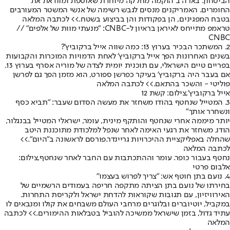
הביטחון. בארה"ב הוקמה מחלקה מיוחדת שאוספת ומוודאת את
החומרים. האמריקנים מנסים לגבש רשימה של אנשי המשטר המעורבים
בטבח המפגינים, הן בפקודות והן בביצוע בשטח.
>> לכתבה המלאה
טראמפ מתייחס לאיראן בראיון ל-CNBC: "מנעתי מוות של אלפים" //
CNBC
2. המשתכר הבכיר בערוץ 13: כמה שווה אייל ברקוביץ'?
בשנים האחרונות הפך אייל ברקוביץ' לאחת הדמויות המוכרות והקבועות
בפריים טיים הישראלי, עם תוכנית יומית לצדה של מוריה אסרף בערוץ 13.
אם בעבר היה ברקוביץ' בעיקר כפרשן ספורט, הוא מזמן הפך גם לפרשן
פוליטי - והשכר בהתאם.
>> לכתבה המלאה
אייל ברקוביץ',צילום: קשת 12
3. המטייל שנחטף בהודו משחזר את מעשה הסדום שעבר: ״תביא כסף
ונשחרר אותך״
יותר מיממה אחרי שנחטף והותקף מינית, עומר, ישראלי המטייל בבנגלור,
הודו, משחזר את רגעי האימה לאחר שנפל למלכודת מתוכננת היטב
שהחלה באפליקציית ההיכרויות גריינדר.
פורסם לראשונה ב"היום".
>>
לכתבה המלאה
נחטף בעבור כופר. עומר וההתכתבות עם החבר לאחר שנחטף,צילום:
אלבום פרטי
4. נועם בתן חוטף אש: "צריך לפרוש בעצמו"
בחירתו של נועם בתן הציתה מתקפה חריפה בעמודים הרשמיים של
האירוויזיון, עם תגובות שקוראות להדחת ישראל ולקריסת התחרות.
במקביל, יוטיוברים ובלוגרים מרחבי העולם משבחים את קולו ומנבאים לו
עתיד גדול, בזמן שישראל ממשיכה להוביל בטבלאות ההימורים.
>> לכתבה
המלאה