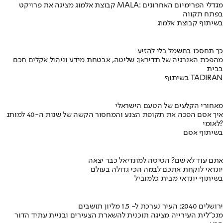
קבוצת אלמוג מציגה את פרויקט MALA: מגדלי הפרימיום האחרונים
בפתח תקווה
בשיתוף קבוצת אלמוג
כך תחסכו בחשמל בלי להזיע
מהפכת האנרגיה של תדיראן: שליטה, אבטחת מידע וניהול אקלים חכם
בבית
בשיתוף TADIRAN
מאחורי הקלעים של הטעם הישראלי
איך אסם הפכה את תקופת הצנע והמחסור הקשה של שנות ה-40 למותג
לאומי?
בשיתוף אסם
אתם עוד לא שם? הטיסה למונדיאל כבר יצאה
יונדאי לוקחת אתכם לבמה הכי גדולה בעולם
בשיתוף יונדאי מבית כלמוביל
ירושלים 2040: העיר נערכת ל- 1.5 מליון תושבים
מנכ"לית העירייה מציגה תוכנית להשארת הצעירים ובניית עתיד הדור