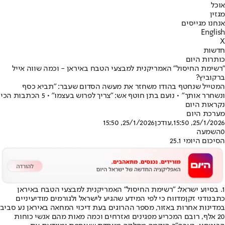
אוכל
מגזין
אנחנו מגייסים
English
X
חדשות
כותרות היום
"רשימת החיסול" האמריקנית למבצעי הטבח באיראן - וכמה שווה אייל
ברקוביץ?
המטייל שנחטף בהודו משחזר את מעשה הסדום שעבר: ״תביא כסף
ונשחרר אותך״ • נועם בתן חוטף אש: "צריך לפרוש בעצמו" • 5 הכתבות הכי
נקראות היום
מערכת היום
25/1/2026, 15:50
,עודכן
25/1/2026, 15:50
0
השמעה
הסיכום היומי 25.1
1. בסיוע ישראל: "רשימת החיסול" האמריקנית למבצעי הטבח באיראן
כתבנו
דני זקן
מדווח כי לפי המידע שהגיע לישראל ולגורמים מודיעיניים
במדינות אחרות באזור, מספר ההרוגים בעת דיכוי המחאה באיראן נע סביב
20 אלף, רובם המכריע מפגינים ואזרחים וכמה מאות מהם אנשי כוחות