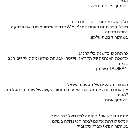
הבא
בשיתוף עיריית ירושלים
חלון ההזדמנויות בכפר גנים נסגר
קבוצת אלמוג מציגה את פרויקט MALA: מגדלי הפרימיום האחרונים
בפתח תקווה
בשיתוף קבוצת אלמוג
כך תחסכו בחשמל בלי להזיע
מהפכת האנרגיה של תדיראן: שליטה, אבטחת מידע וניהול אקלים חכם
בבית
בשיתוף TADIRAN
מאחורי הקלעים של הטעם הישראלי
איך אסם הפכה את תקופת הצנע והמחסור הקשה של שנות ה-40 למותג
לאומי?
בשיתוף אסם
אתם עוד לא שם? הטיסה למונדיאל כבר יצאה
יונדאי לוקחת אתכם לבמה הכי גדולה בעולם
בשיתוף יונדאי מבית כלמוביל