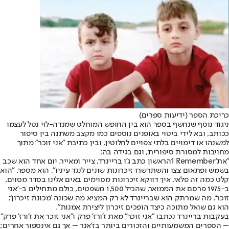
כריכת הספר (ידיעות ספרים)
ניגוד נוסף שנחשף בספר הוא בין החופש המוחלט שמנדה-לוי נטל לעצמו
ככותב, ובא לידי ביטוי באופנים נוספים כמו מקצב משתנה בין סיפור
למשנהו או דימויים בלתי צפויים לחלוטין, ובין כתיבת "אני זוכר" מתוך
מחויבות למסורת סיפורית, וגם בגידה בה:
"את
'I Remember'
הראשון כתב ג'ו בריינרד, צייר ומאייר. יום אחד הוא שכב
בשמש ופתאום צצו והשתרשרו זיכרונות שונים לנגד עיניו", הוא מספר. "הוא
קלט כמה זה פלאי, איך דווקא זיכרונות מסוימים באים אלינו בסדר מסוים.
ב-1975 פרסם את הממואר, שהכיל 1,500 משפטים, כולם מתחילים ב-'אני
זוכר'. מה שמרתק הוא שבריינרד לא רק המציא מה שכונה 'מכונת זיכרון';
הוא גם שואל מתוכה כיצד הופכים זיכרון ליצירת אמנות".
בעקבות בריינרד נכתבו "אני זוכר" מאת ז'ורז' פרק ו"אני זוכר את ז'ורז' פרק"
– הספרים המשמעותיים והזכורים ביותר בז'אנר – אך גם אינספור אחרים;