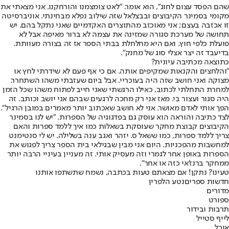
שהם הפסד עצום לחוג", הוא אומר. "לאט צומצמנו והורחקנו. אני מצאתי את
מקומי בסמינר הקיבוצים ובבצלאל שזה שילוב נפלא מבחינתי. אוניברסיטה
זו אכזבה בעצם; אני מאוכזב מהתוצרים האקדמיים שאני נתקל בהם. יש
תחושה של מערכת סגורה שמזינה את עצמה לא ברור מאיפה אבל לא
פועלת כלפי חוץ. ואם היא מחלחלת בבתי הספר אז זה בצורה מעוותת.
בדיעבד זה יצר אצלי סוג של מחנק".
כתוצאה מכתיבה עיונית?
"והלחצים והקנאות שמקיפים אותה. אם כי אף פעם לא שידרתי לחץ או
מצוקה ואני חושב שזה היה בעוכריי. אבל ביום שעזבתי משהו השתחרר.
למחרת התחלתי לכתוב, כאילו הרגשתי שאני חייב לפתוח משהו שכל הזמן
היה סגור ועצור בי. מאז אני רק מחכה לרגעים שבהם אני יושב וכותב. זה
הפך אותי לאדם מאושר. אני לא חושב שאכתוב יותר מאמרים במובן הרגיל".
לצד כתיבה והוראה הוא עוסק גם בפדגוגיה של הספרות. "יש לנו בסמינר
הקיבוצים קבוצת מחקר שעוסקת בשאלות כמו איך ללמד ספרות והאם
צריך ללמד ספרות, כמו ששאל ס. יזהר ואגב ענה בשלילה. יש לי סנטימנט
למחשבות מהפכניות. היום אני מבין שבגילאי בית הספר צריך לפגוש את
הספרות באופן אחר לגמרי וזה מעסיק אותי. זה מעניין בעיניי הרבה יותר
ממחקר ברנז'אי כזה או אחר".
טעינו? נתקן! אם מצאתם טעות בכתבה, נשמח שתשתפו אותנו
חדשות ספרים
נטע הלפרין
מדורים
ספורט
תרבות ובידור
לייף סטייל
אוכל