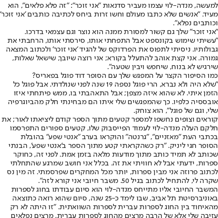
למעשה, מנדה-לוי עצמו מעביר סדנאות "אני זוכר": "זה פלא פלאים", הוא
מעיד. "אנשים שלא כתבו מעולם וחשו זרות ביחס לכתיבה כותבים 'אני זוכר'
וכותבים נפלא".
"אני זוכר" שלך גם קשור למסורת ממנה הוא נוצר וגם עצמאי בדרכו.
"עשיתי שימוש בקונספט אבל התפחתי אותו, סירסתי אותו, הרחבתי את
גבולותיו. ניסיתי לתפוס את הפרדוקס של להגיד 'אני זוכר' ולכתוב המצאה
גמורה. אני קצת אוהב להתעלל בקורא; אני רוצה שיובך, שישאל שאלות,
שירגיש לא בנוח, שיחפש ויבין שטעה".
כמו הסיפור הקצר על המפגש שלך עם הסופר דוד פוגל בפאריס?
"שלא היה ולא נברא, הרי פוגל נספה 19 שנה לפני שנולדתי. אבל פוגל כל
הזמן איתי. לא שהוא איזה מצפן; אבל התאהבתי בו, ממש פיתחתי איזו
אובססיה כלפיו. כך שהמפגשים שלי איתו הם מבחינתי חלק מהביוגרפיה
שלי, וגם של פוגל", הוא צוחק.
קוראים וצופים נחשפו למספר קטעים מתוך הספר קודם ליציאתו לאור; את
חלקם העלה מנדה-לוי לעמוד הפייסבוק שלו, קטעים ספורים התפרסמו
בכתבי העת "מאזניים", "גרנטה" והוקראו בערב "אנטי שפע" בהובלת
הסופר חגי ליניק. "רק כשהקראתי קטע מתוך הספר ב'אנטי שפע', הבנתי
שכותב לא תמיד כותב מתוך מודעות מלאה בזמן אמת. לפני זה, כחוקר
ספרות, ידעתי אבל לא חוויתי את זה. בכלל אני חושב שמרגע שהתחלתי
לכתוב פרוזה אני מבין ספרות, יותר מכל המחקרים שפרסמתי. זה מין נס
שקרה לי, להתחיל לכתוב בגיל 50. משבר חיובי אני קורא לזה".
המשבר החיובי אליו מתייחס מנדה-לוי הוא סיום עבודתו בחוג לספרות
באוניברסיטת תל אביב, שבו לימד כ-25 שנה, סיום שהוא רואה כתוצאה
מהאיחוד בין החוג לספרות עברית לספרות השוואתית. "זו היתה לא רק
עזיבה שלי אלא של הרבה מרצים מהחוג לספרות עברית, מרצים נפלאים