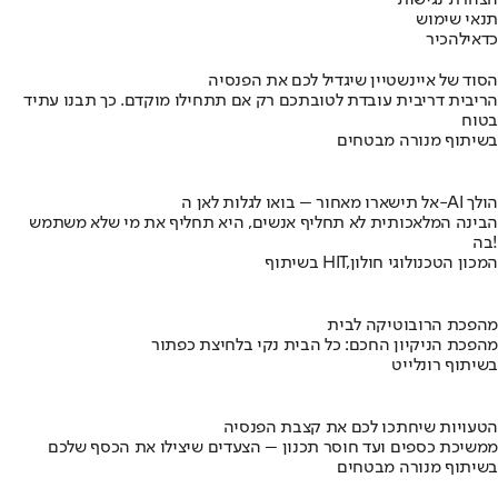
הצהרת נגישות
תנאי שימוש
כדאי
להכיר
הסוד של איינשטיין שיגדיל לכם את הפנסיה
הריבית דריבית עובדת לטובתכם רק אם תתחילו מוקדם. כך תבנו עתיד
בטוח
בשיתוף מנורה מבטחים
אל תישארו מאחור – בואו לגלות לאן ה-AI הולך
הבינה המלאכותית לא תחליף אנשים, היא תחליף את מי שלא משתמש
בה!
בשיתוף HIT,המכון הטכנולוגי חולון
מהפכת הרובוטיקה לבית
מהפכת הניקיון החכם: כל הבית נקי בלחיצת כפתור
בשיתוף רונלייט
הטעויות שיחתכו לכם את קצבת הפנסיה
ממשיכת כספים ועד חוסר תכנון – הצעדים שיצילו את הכסף שלכם
בשיתוף מנורה מבטחים