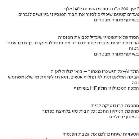
איך 200 ש"ח בחודש הופכים ל140 אלף ?
צעדים קטנים שיכולים לסגור את הבור הפנסיוני בין נשים לגברים
בשיתוף מנורה מבטחים
הסוד של איינשטיין שיגדיל לכם את הפנסיה
הריבית דריבית עובדת לטובתכם רק אם תתחילו מוקדם. כך תבנו עתיד
בטוח
בשיתוף מנורה מבטחים
אל תישארו מאחור – בואו לגלות לאן ה-AI הולך
הבינה המלאכותית לא תחליף אנשים, היא תחליף את מי שלא משתמש
בה!
בשיתוף HIT,המכון הטכנולוגי חולון
מהפכת הרובוטיקה לבית
מהפכת הניקיון החכם: כל הבית נקי בלחיצת כפתור
בשיתוף רונלייט
הטעויות שיחתכו לכם את קצבת הפנסיה