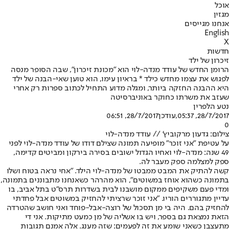
אוכל
מגזין
אנחנו מגייסים
English
X
חדשות
זיכרון של ילד
הרומן החדש של עודד מנדה-לוי הוא "מכונת זיכרון", שבה הסופר מנסה
לפגוש את עצמו מחדש כילד * בראיון עימו, הוא טוען שאי-הבנה של ילד
היא ההבנה החזקה ביותר, ומגלה מדוע התחיל לכתוב ספרות רק אחרי
שעזב את משרתו כחוקר באוניברסיטה
נטע הלפרין
28/7/2017, 05:37
,עודכן
28/7/2017, 06:51
0
צילום: גדעון מרקוביץ' // עודד מנדה-לוי
על עטיפת "אני זוכר" מופיעה תמונה שצילם דודו של עודד מנדה-לוי לפני
49 שנה: מנדה-לוי ואחיו הגדול ישובים בסירה בירקון ומביטים קדימה,
ספק למצלמה ספק מעבר לה.
קשה להתיק את המבט ממבטו של מנדה-לוי הילד. "אחי נראה בטוח ושלו
בתמונה כשהוא אוחז במשוטים", הוא מהרהר כשאנחנו מתבוננים בתמונה,
ומדי פעם משקיפים ממקום מושבנו לבית בשדרות תרס"ט בתל אביב, בו
עדיין מתגוררים הוריו. "אני זוכר שרציתי להחזיק במשוטים אבל פחדתי
להחזיק בהם. היה בי מן תסכול של רוצה-אבל-פוחד ואני חושב שהטרדה
הזאת נמצאת גם בספר, ויש בו אשליה של מן כמעט מתיקות. אני די
מתעצבן כשאני שומע את זה לפעמים: שזה מענג. אלה אמנם תגובות