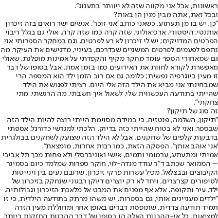
ראשונות, אבל אני מקווה שזה לא ייוותר בתענוג".
ובכל זאת, אתה מבין מנין הן באות?
"כן. יש בו מן תעתוע. כשאני כותב 'אני זוכר', אנשים ישר רואים בזה זיכרון
אותנטי, היסטורי, ארכיאולוגי, שזה קרה כמו שזה קרה. אולי גם בגלל ריבוי
הפרטים המדויקים; יש לי זיכרון לא רע לפרטים, וגם במחקר הספרותי אני
נתפס לפעמים לפרטים המשניים שבדרכם, בעיניי, מדגישים את העיקר. מה
גם שמאחורי הספר עומד מחקר מקיף והקפדתי על אמינות מופלגת, שאולי
מאפשרת לקורא לחוות את האירועים כמו בזמן אמת. אבל בסופו של דבר
זו מעין ביוגרפיה נפשית; כלומר, גם אם רוב הזמן ילד הוא המספר, הרי
שמבחינתי אני מביא את הילד הזה אלי היום. רציתי לפגוש את הילד
שהייתי בתודעה העכשווית שלי, לשאול איך חשבתי, מה הרגשתי, מתי
צחקתי".
זה סוג של תיקון?
"תיקון, השלמה, פנטזיה. כי במידה מסוימת הייתי רוצה להיות הילד הזה
שבספר, ואני לא בטוח שהייתי כזה בדיוק. הלכתי למגרשי כדורגל, אספתי
בדבקות קלפים של שחקנים, אבל לא הילד הזה שצועק לשחקנים בבולגרית
'אני אוהב אותך'. הפסקה הזאת, כמו רבות אחרות, מומצאת".
אמיתי ומתעתע, ערמומי ותמים, אישי ואוניברסלי ולא פחות מכך תל אביבי
– הממואר שכתב ד"ר עודד מנדה-לוי, חוקר ספרות שמלמד כיום בסמינר
הקיבוצים ובבצלאל, מכיל עשרות פרקי זיכרון, שרובם נעים בין וינייטות
לסיפורים קצרצרים, ויחד לא רק יוצרים דיוקן רבגוני שנחקק בזיכרון של
ילד, עיר ותקופה, אלא אף מפנים את המבט אל מלאכת הזיכרון וגבולותיה.
"ילדים מעניינים אותי, גם בספרות. יש משהו מרתק בתודעה הילדית, כי זו
תמיד תודעה צדדית, שתופסת דברים באופן אחר ומחוללת מעין הזרה
למציאות. כל אי-ההבנות האלה הן בסופו של דבר ההבנות החזקות ביותר,