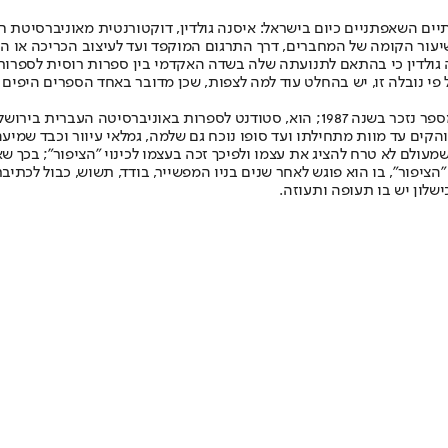
ם השאפתניים כיום בישראל: איסנה גולדין, דוקטורנטית מאוניברסיטת 
ור הקומה של המחברים, דרך התרגום המוקפד ועד לעיצוב הכריכה או הס
נה גולדין כי בהתאם לתנועתה שלה בשדה האקדמי בין ספרות רוסית לספרות
על פי נובלה זו, יש בהחלט עוד למה לצפות, שכן מדובר באחד הספרים הי
הסיפור מצומצם ונע קדימה ואחורה, אך בבסיסו ארבע דמויות מרכזיות: המספר נזכר בשנה 987
ים עד מוות מתחילתו ועד סופו נוכח גם שלמה, גמלאי עיוור וכבד שמיעה,
מעולם לא טרח להציג את עצמו ולפיכך זכה בעצמו לכינוי "הציפור"; בכך ש
ציפור", בו הוא פוגש לאחר שנים בניו המפשייר, בודד, תשוש, כבול לכתיב
ישלון יש בו תעופה ותעוזה.