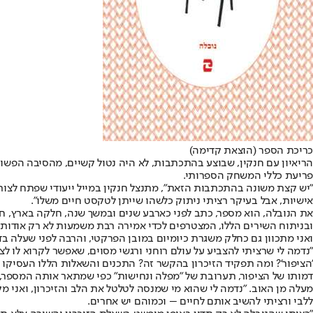
כריכת הספר (הוצאת קדימה)
הריאיון עם חנקין, שבוצע בהתכתבות, לא היה נטול קשיים, מהסיבה הפש
פריעת כללי המשחק הספרותי.
"יש קצת משונה בהתכתבות הזאת", מתנצל חנקין במייל ייעודי שפתח לצור
אישיות, אבל בעיקר רציתי ניתוק כלשהו שייתן לטקסט חיים משלו".
את הנובלה, הוא מספר, כתב לפני כארבע שנים ובמשך שנה, חלקה בארץ,
ובניתוח השירים הללו, המצטרפים לכדי אמירה רבת משמעות לא רק אודות 
ואני מתכוון גם כחלק משגרת כיומיום במובן הפרקטי, והרבה לפני שעלה ב
"נדמה לי שרציתי להצביע על עולם רוחני ורגשי מסוים, שאפשר לקרוא לו לצור
'הציפור'? ומה תפקיד הזיכרון בהקשר זה? התכנים והשאלות הללו העסיקו 
דמותו של הציפור, תערובת של "מפלה ונחישות" כפי שמתאר אותה המספר,
מעלה מן האוב. "נדמה לי שהוא מי שמנסה לטלטל את הלב והזיכרון, ואני מ
ללבי ורציתי להשיב אותם לחיים – וכמוהם יש אחרים.