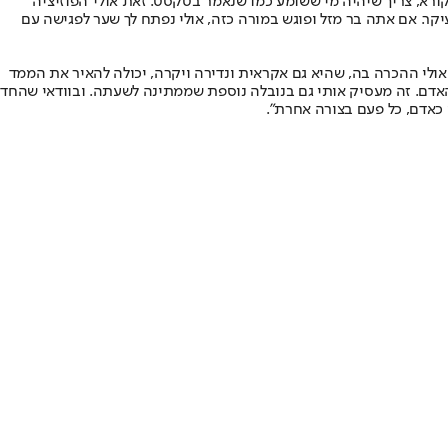
רא, צריך שיהיה מי ששומע כמו שנאמר בטקסט. זאת אולי 'הפוזיציה
יקר. אם אתה בר מזל ופוגש במורה כזה, אולי נפתח לך שער לפגישה עם
אולי ההכרה בה, שהיא גם אקראית ונדירה ויקרה, יכולה להאיר את הממד
אדם. זה מעסיק אותי גם בנובלה נוספת שממתינה לשעתה. ובוודאי שהחד
כאדם, כל פעם בצורה אחרת".