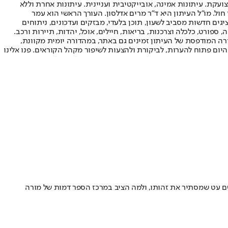
ועקת. עיתונות אמינה, אובייקטיבית ועניינית. עיתונות אחרת וללא
עור החשיפה הגבוה ביותר בימי חול. מו"ל העיתון היא ד"ר מרים אדלסון. העורך הראשי הוא עמר
 והעורך המייסד הוא עמוס רגב. אתרי האינטרנט של "ישראל היום" בעברית ובאנגלית, כמו כן היישומונים (אפליקציות) לאנדרואיד ול-iOS, מציגים חדשות מסביב לשעון, תוכן בלעדי, מבזקים ועדכונים, ניתוחים
, ספורט, כלכלה וצרכנות, בריאות, חיילים, אוכל, יהדות, תיירות ורכב.
דורה המודפסת של העיתון זמינים גם באתר, במהדורה יומית מקוונת,
היום פתוח להערות, לביקורת ולהצעות לשיפור מקהל הקוראים. פנו אלינו
שם עט שמסתיר את זהותו, ולמה הציב במרכז הספר דמות של מורה