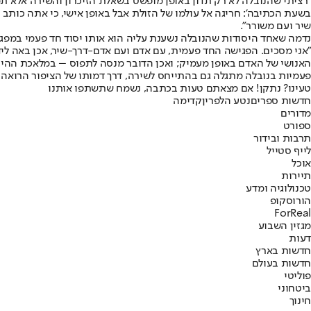
"רציתי שהנובלה לא רק תדון באופן מופשט בשאלת הזיכרון והשירה אלא תמ
בשעת הכתיבה': חריגה אל עולמו של הזולת אבל באופן אישי, כי אתה כותב 
שיר ועם משורר".
נדמה שאחד היסודות שהנובלה נשענת עליה הוא אותו יסוד חד פעמי במפג
"אני מסכים. הפגישה החד פעמית, עם אדם ועם אדם-דרך-שיר, אכן באה ליד
האנושי של האדם באופן מעמיק; ואכן הדובר מנסה לתפוס – במלאכת ההיז
פעמיות בנובלה מתגלה גם בהתייחס לשירה, דרך דמותו של הציפור הרואה 
טעינו? נתקן! אם מצאתם טעות בכתבה, נשמח שתשתפו אותנו
חדשות ספרים
נטע הלפרין
קדימה
מדורים
ספורט
תרבות ובידור
לייף סטייל
אוכל
תיירות
טכנולוגיה ומדע
הורוסקופ
ForReal
מגזין השבוע
דעות
חדשות בארץ
חדשות בעולם
פוליטי
ביטחוני
חינוך