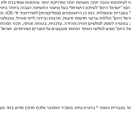
לעיתונות טובה יותר, מאוזנת יותר ומדויקת יותר. עיתונות שמדברת ולא צ
שלום. המהדורה המודפסת הראשונה פורסמה ב-30 ביולי 2007, וב-2010 הפך "ישראל היום" לעיתון הישראלי בעל שי
לחמנוביץ,
ל היום" כוללות ערוצי חדשות ודעות, תרבות ובידור, לייף סטייל, טכנולוגיה
ברית, במטרה לספק לגולשים חוויה מהירה, עדכנית, בטוחה ונוחה. תכני המה
ל היום" מציע לגולשי האתר הנחות ומבצעים על מוצרים ושירותים. ישראל 
אור בעברית השנה * בראיון עימו, מסביר המחבר אלכס חנקין מדוע בחר ב