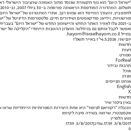
"ישראל היום" הוא גוף תקשורת שנוסד מתוך האמונה שהציבור הישראלי ראוי 
ת
ופרשנויות, וידיאו, פודקאסטים ושידורים חיים. פלטפורמות הדיגיטל של "ישרא
ב-2021 עלו לאוויר האתר החדש והיישומון החדש של "ישראל היום" בע
ואפשר לקבל אותם גם בניוזלטר. מועדון ההטבות הייחודי "הקליקה של ישרא
במייל hayom@israelhayom.co.il.
יום שני, 4.5.2026
י"ז באייר תשפ"ו
חדשות
דעות
ספורט
ForReal
תרבות ובידור
אוכל
מגזין
אנחנו מגייסים
English
X
חדשות
באין ציפור שיר
הנובלה "רקוויאם לציפור" היא אחת היצירות הספרותיות הייחודיות שראו 
אקסצנטרי, שרואה בשירה סיבה לקיומו
נטע הלפרין
5/8/2017, 17:59
,עודכן
5/8/2017, 17:59
0