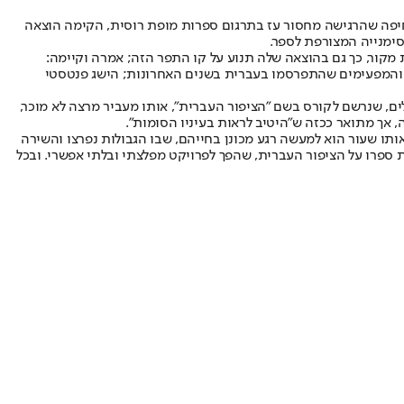
חיפה שהרגישה מחסור עז בתרגום ספרות מופת רוסית, הקימה הוצאה
ימנייה המצורפת לספר.
 מקור, כך גם בהוצאה שלה תנוע על קו התפר הזה; אמרה וקיימה:
פים והמפעימים שהתפרסמו בעברית בשנים האחרונות; הישג פנטסטי
1; הוא, סטודנט לספרות באוניברסיטה העברית בירושלים, שנרשם לקורס בשם "הציפור העברית", אותו מעביר מרצה לא מוכר,
 אך מתואר ככזה ש"היטיב לראות בעיניו הסומות".
אותו שעור הוא למעשה רגע מכונן בחייהם, שבו הגבולות נפרצו והשירה
ת ספרו על הציפור העברית, שהפך לפרויקט מפלצתי ובלתי אפשרי. ובכל