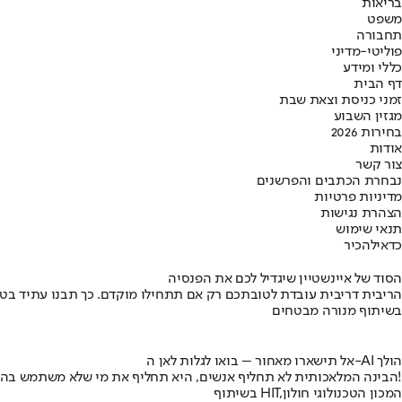
בריאות
משפט
תחבורה
פוליטי-מדיני
כללי ומידע
דף הבית
זמני כניסת וצאת שבת
מגזין השבוע
בחירות 2026
אודות
צור קשר
נבחרת הכתבים והפרשנים
מדיניות פרטיות
הצהרת נגישות
תנאי שימוש
כדאי
להכיר
הסוד של איינשטיין שיגדיל לכם את הפנסיה
הריבית דריבית עובדת לטובתכם רק אם תתחילו מוקדם. כך תבנו עתיד בט
בשיתוף מנורה מבטחים
אל תישארו מאחור – בואו לגלות לאן ה-AI הולך
הבינה המלאכותית לא תחליף אנשים, היא תחליף את מי שלא משתמש בה!
בשיתוף HIT,המכון הטכנולוגי חולון