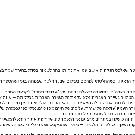
וטה שאלכס חנקין הוא שם עט ואת זהותו בחר לשמור בסוד; בחירה שמתב
ך הראיון, "כשהחלטתי לפרסם בעילום שם, החלטה שצמחה בזמן שהספר היה
 חלקה בארה"ב. בתשובה לשאלתי האם ערך "עבודת מחקר" לקראת הספר – 
הציפור בשירה העברית אלא על אודות השירה העברית בכללותה – עונה אומ
דעתי לכתוב את הנובלה מצא את דרכו אל הכתב. אולי זאת מעין תשובה לש
ך העניין 'עולמה של שירה', על סוג של חיים מסוימים, אולי כפי שאמרת על א
אותי הרבה בכלל שחשבתי לנסות ולכתוב".
 חווה כישלון במונחים ארציים אך היא מהסוג שדוחפת את הקורא להמשיך
קווה שכך חש לא רק תלמידו – כלומר שהטקסט עצמו יצליח לעשות משהו כזה