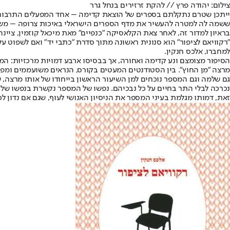
צילום: יהודה פרץ // להקת זרזירים בנחל גרר
ייתכן שטרם נתקלתם בספרים של הוצאת קדימה – אחד המפעלים התרבותיי
ששמה לה למטרה להעשיר את מדף הספרים הישראלי באיכות צרופה – משיע
בראיון למדור זה, לאחר צאת הקלאסיקה "כנפיים" מאת מיכאל קוזמין, ציי
"רקוויאם לציפור" הוא סנונית ראשונה מתוך סדרת "כתבי יד" ואם לשפוט 
למחברו, אלכס חנקין.
מרצה "מן החוץ". בין הסטודנטים המעטים בקורס, הנראים משועממים ומפוהק
גם שלמה וגם המספר נוכחים למן השיעור הראשון בייחודו של אותו מרצה, ש
נכרכה לבלי התר בחיים על כל נבכיהם. נפשו של המספר נקשרת בנפשו של "ה
זאת, דמותו מגלמת בעיני המספר את הניסיון האנושי לעוף, שגם אם נדון לכ