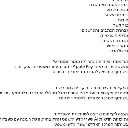
זמני כניסת וצאת שבת
מגזין השבוע
בחירות 2026
אודות
צור קשר
נבחרת הכתבים והפרשנים
מדיניות פרטיות
הצהרת נגישות
תנאי שימוש
כדאי
להכיר
הזדמנות האחרונה להרוויח מגמר המונדיאל
יחסי הימור משופרים, הפקדות ב-Apple Pay ותשלום זכיות מיידי
בשיתוף המועצה להסדר ההימורים בספורט
המקצועות שיבטיחו לכם קריירה מבוקשת
מהסבת אקדמאים ועד מדעי הספורט: כל מסלולי הקריירה בלוינסקי-וינגייט
בשיתוף המרכז האקדמי לוינסקי־וינגייט
הצצה לקמפוס שרוצה לשנות את האקדמיה
שערי מדע ומשפט נוחת בהייטק של רעננה עם מעבדות AI ותוכניות חדשות
בשיתוף המרכז האקדמי שערי מדע ומשפט