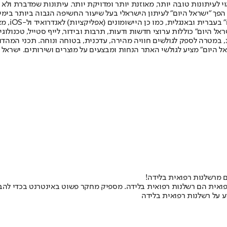
לעיתונות טובה יותר, מאוזנת יותר ומדויקת יותר. עיתונות שמדברת ולא צ
שלום. המהדורה המודפסת הראשונה פורסמה ב-30 ביולי 2007, וב-2010 הפך "ישראל היום" לעיתון הישראלי בעל שי
לחמנוביץ,
ל היום" כוללות ערוצי חדשות ודעות, תרבות ובידור, לייף סטייל, טכנולוגיה
ברית, במטרה לספק לגולשים חוויה מהירה, עדכנית, בטוחה ונוחה. תכני המה
ל היום" מציע לגולשי האתר הנחות ומבצעים על מוצרים ושירותים. ישראל 
משפט על רשלנות רפואית הם רשלנות רפואית בלידה. מספיק מחקר פשוט באינטרנט בכד
ע על רשלנות רפואית בלידה