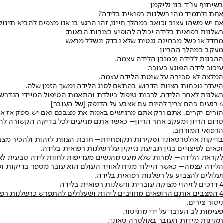
בשיתוף עו"ד בנו גליקמן
אחת ולתמיד מהי רשלנות רפואית בלידה?
אם יש משהו עצוב וכואב במהלך חיינו, זהו הרגע בו אנו מצפים להביא תינוק
רשלנות רפואית בלידה יכולה להופיע בצורות הבאות:
מחדל או כשל מבחינה גנטית שלא נבדק ונשלל מראש
מעקב במהלך ההריון
ההכנות ללידה וכמובן הלידה עצמה.
עיכוב לידה הפוגע בעובר.
המלצה לא סבירה על שיטת הלידה עצמה.
היעדר נוכחות הצוות הדרוש בהתאם לסוג הלידה ומשך הזמן שלה.
רשלנות לאחר הלידה, לרבות טיפול ביולדת והתאמת הטיפול המיידי הנדרש 
4 רגעים בהם צריך להיות עם אצבע על הדופק [של העובר]
הורים יקרים, אתם ורק אתם מרגישים באמת את מצבכם ואם יש ספק אז אין ספק. היו ערניים ב-4 הרגעים הבאים בתהליך ההריון והלידה ואול
טרום הריון ומעקב אחר הריון
– כאשר אתם מגיעים לכל בדיקה הקשורה להרי
הרפואי המורחב.
בדיקות אולטרסאונד וסקירות תקופתיות
– חובת הצוות לזהות ולהכיר מצבי
זכאים לפיצויים בגין תביעת נזיקין על רשלנות רפואית בלידה.
לקראת הלידה
– למרות שלא מעט מהנשים מעדיפות לחוות לידה טבעית לא ת
הלידה עצמה
– כאשר היילוד מגיח לאוויר העולם הוא עובר מספר בדיקות וט
ועלולים להצביע על רשלנות רפואית בלידה.
4 דרכים לזיהוי מצוקה עוברית ורשלנות רפואית בלידה
4 המצבים אותם הרופאים מחויבים לזהות ושעלולים להתפרש כרשלנות רפואית בלידה:
ניטור צירים.
פעימות לב העובר על ידי מוניטור.
תקינות מידות העובר באולטרה סאונד.