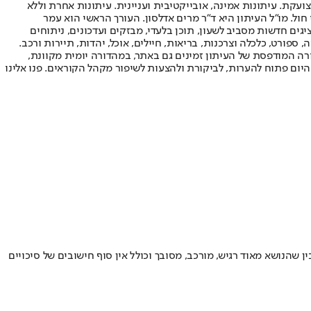
ועקת. עיתונות אמינה, אובייקטיבית ועניינית. עיתונות אחרת וללא
עור החשיפה הגבוה ביותר בימי חול. מו"ל העיתון היא ד"ר מרים אדלסון. העורך הראשי הוא עמר
 והעורך המייסד הוא עמוס רגב. אתרי האינטרנט של "ישראל היום" בעברית ובאנגלית, כמו כן היישומונים (אפליקציות) לאנדרואיד ול-iOS, מציגים חדשות מסביב לשעון, תוכן בלעדי, מבזקים ועדכונים, ניתוחים
, ספורט, כלכלה וצרכנות, בריאות, חיילים, אוכל, יהדות, תיירות ורכב.
דורה המודפסת של העיתון זמינים גם באתר, במהדורה יומית מקוונת,
היום פתוח להערות, לביקורת ולהצעות לשיפור מקהל הקוראים. פנו אלינו
י להבין שהנושא מאוד רגיש, מורכב, מסובך וכולל אין סוף חישובים של סיכויים