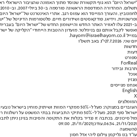
"ישראל היום" הוא גוף תקשורת שנוסד מתוך האמונה שהציבור הישראלי ראוי 
ת
ופרשנויות, וידיאו, פודקאסטים ושידורים חיים. פלטפורמות הדיגיטל של "ישרא
ב-2021 עלו לאוויר האתר החדש והיישומון החדש של "ישראל היום" בע
ואפשר לקבל אותם גם בניוזלטר. מועדון ההטבות הייחודי "הקליקה של ישרא
במייל hayom@israelhayom.co.il.
יום שני, 27.7.2026
י"ג באב תשפ"ו
חדשות
דעות
ספורט
ForReal
תרבות ובידור
אוכל
מגזין
אנחנו מגייסים
English
X
המומלצים
העוברים במצוקה: מעל ל-50% ממקרי המוות ושיתוק מוחין בישראל נובעים מרשלנות רפואית בלידה!
ישראל סוף 2021, מעל ל-50% מתיקי התביעות בבתי ה
מול סיכונים. בכתבה זו נגדיר בקלות את התקופה והסיבות בגינן ניתן לתבו
21/11/2021, 06:34
,עודכן
21/11/2021, 09:00
0
השמעה
עו"ד בנו גליקמן צילום ליהי אדל חסון