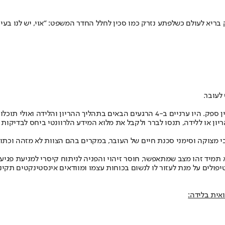
 בריא לעולם כשלפתע נזרק כמו סכין לחלל החדר המשפט: “אוי, יש לנו בעיה
לעובר.
י תוכלו להימנע מרשלנות רפואית בלידה:
ון או ללידה, תנסו לברר ולקבל את מלוא המידע הלרוונטי ביחס לבדיקות 
 מצוקה וסימני סכנת חיים של העובר, במקרים בהם הצוות לא מזהה וכתוצא
מיד זהו מצב שמתאפשר, חוסר זיהוי והפניה לניתוח קיסרי למניעת פגיעה
יפולים על מנת לעזור לו לנשום בכוחות עצמו ומוודאים אינסטינקטים תקי