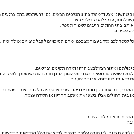
באים, נסו להשתמש בהם ברגעים הנכונים:
שו לצוות, עדיף להציק מלהצטער.
אותם בתי החולים חייבים לשמור ולספק.
א סבירים.
 לספק לכם מידע עבור מצבכם ומהם הסיכויים לקבל פיצויים או להוכיח ש
ולתם ומתוך רצון לבצע הריון ולידה תקינים ובריאים.
לנות רפואית או רופא התפתחותי לצורך מתן חוות דעת (שתצורף לתיק התבי
עד אותו הוא דורש עבור הנפגעים.
שנים, תביעות בגין מוות או פיגור שכלי או פגיעה כלשהי בעובר שהייתה 
ו בית החולים אצלו ביצעו את מעקב ההריון או הלידה עצמה.
המחייבת את יילוד העובר.
בר.
ולידה תקינה, לכן חובה עליכם כהורים לבצע את שלל הבדיקות הנדרשות, 