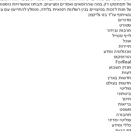
אל תסתפקו רק במה שהרופאים ואמרים ומציעים, תבחנו אפשרויות נוספות
על מנת לזכות בפיצויים בגין רשלנות רפואית בלידה, מומלץ להתייעץ עם עו
בשיתוף עו"ד בנו גליקמן
מדורים
ספורט
תרבות ובידור
לייף סטייל
אוכל
תיירות
טכנולוגיה ומדע
הורוסקופ
ForReal
מגזין השבוע
דעות
חדשות בארץ
חדשות בעולם
פוליטי
ביטחוני
חינוך
בריאות
משפט
תחבורה
פוליטי-מדיני
כללי ומידע
דף הבית