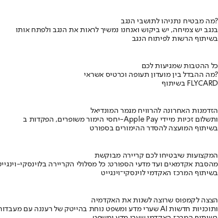
מה מבטיח נתניהו לתושבי הנגב?
בנגב יש צמיחה, יש ביקוש ואנחנו נמשיך לראות את הנגב ולפתח אותו
בשיתוף הרשות לפיתוח הנגב
כל ההטבות שמגיעות לכם
מה ההבדל בין מועדון תעופה וכרטיס אשראי?
בשיתוף FLYCARD
הזדמנות האחרונה להרוויח מגמר המונדיאל
יחסי הימור משופרים, הפקדות ב-Apple Pay ותשלום זכיות מיידי
בשיתוף המועצה להסדר ההימורים בספורט
המקצועות שיבטיחו לכם קריירה מבוקשת
מהסבת אקדמאים ועד מדעי הספורט: כל מסלולי הקריירה בלוינסקי-וינגייט
בשיתוף המרכז האקדמי לוינסקי־וינגייט
הצצה לקמפוס שרוצה לשנות את האקדמיה
שערי מדע ומשפט נוחת בהייטק של רעננה עם מעבדות AI ותוכניות חדשות