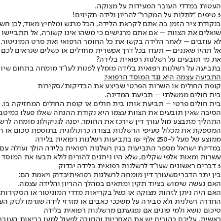
העטות במדדי העובר המעידות על מצוקה.
3 טיפים “לתלות על המקרר” להריון ולידה תקינים!
בנקודת ציר הזמן בה אתם לקראת הלידה, הכל מרגש ומלחיץ מאוד, לכן חשוב שתשננו מבעוד מועד את 3 הטיפים ה
שואלים את הצוות – אם אתם מרגישים כי משהו אינו קשורה, אל תתביישו ג
לא עוזבים – לאחר הלידה בקשו את כל החומר הרפואי ואת סרט המוניטור, 
אל תהיו שאננים – תעדו בכל דרך אפשרית מחדלים או כשלים שנראים לכם ל
את מי תובעים על רשלנות רפואית בלידה?
בתביעה על רשלנות רפואית בלידה מומלץ לפנות לעו”ד מומחה בתחום שיוכל
התביעה עצמה היא נגד המוסד הרפואי:
קופת החולים או השרות הפרטי שביצע את הבדיקות/סקירות
בית חולים ממשלתי – תביעת המדינה.
בית חולים פרטי – תביעת אותו בית חולים או קופת החולים המחזיקה בו.
הסיבה שאין תובעים את הצוות עצמו היא נקודת ההנחה שאלו פעלו כמיטב יכ
התהליך מתבצע מול עורך דין שירכז את החומר, יפנה לגניקולוג מומחה לרש
המספקת את מכלול סעיפי הרשלנות בצורה כרונולוגית בתוספת סכום או הס
ממוצע של מעל ל-250 אלף ₪ בתביעות רשלנות רפואית בלידה
במדינת ישראל מספר התביעות בגין רשלנות רפואית בלידה הולך ועולה עם ה
עשרות ומאות אלפי שקלים, שלא היו ניתנים להורים לולא תבעו את המוסד א
3 דברים ראשונים שעו”ד לרשלנות רפואית בלידה יבדוק
בין יתר הדברים
שעורך דין מומחה לרשלנות רפואית
יבדוק ויאמת הם:
האם נעשה שימוש בציוד תקין ומתאים במהלך ההריון והלידה עצמה.
האם היה ניתן לזהות מצוקה או כשל בקריאות מדדי המוניטור או הסקירות 
החדרה רשלנית ולא סבירה על משככי כאבים או מזרזי לידה שגרמו לנזק העו
סיכום נושא ולמי פונים אם נפגעתם מרשלנות רפואית בלידה
ראשית, עליכם כהורים יש את האחריות והחובה לפעול למען בריאות העובר 