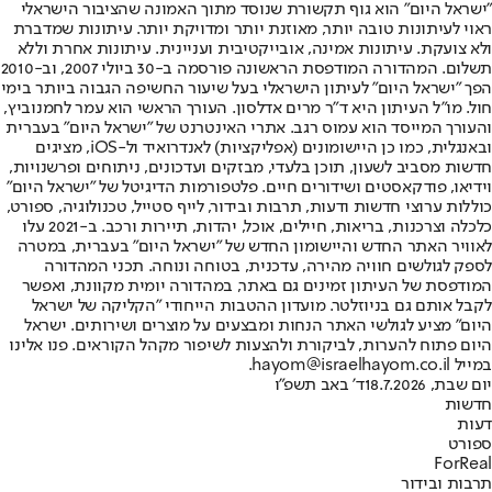
"ישראל היום" הוא גוף תקשורת שנוסד מתוך האמונה שהציבור הישראלי
ראוי לעיתונות טובה יותר, מאוזנת יותר ומדויקת יותר. עיתונות שמדברת
ולא צועקת. עיתונות אמינה, אובייקטיבית ועניינית. עיתונות אחרת וללא
תשלום. המהדורה המודפסת הראשונה פורסמה ב-30 ביולי 2007, וב-2010
הפך "ישראל היום" לעיתון הישראלי בעל שיעור החשיפה הגבוה ביותר בימי
חול. מו"ל העיתון היא ד"ר מרים אדלסון. העורך הראשי הוא עמר לחמנוביץ,
והעורך המייסד הוא עמוס רגב. אתרי האינטרנט של "ישראל היום" בעברית
ובאנגלית, כמו כן היישומונים (אפליקציות) לאנדרואיד ול-iOS, מציגים
חדשות מסביב לשעון, תוכן בלעדי, מבזקים ועדכונים, ניתוחים ופרשנויות,
וידיאו, פודקאסטים ושידורים חיים. פלטפורמות הדיגיטל של "ישראל היום"
כוללות ערוצי חדשות ודעות, תרבות ובידור, לייף סטייל, טכנולוגיה, ספורט,
כלכלה וצרכנות, בריאות, חיילים, אוכל, יהדות, תיירות ורכב. ב-2021 עלו
לאוויר האתר החדש והיישומון החדש של "ישראל היום" בעברית, במטרה
לספק לגולשים חוויה מהירה, עדכנית, בטוחה ונוחה. תכני המהדורה
המודפסת של העיתון זמינים גם באתר, במהדורה יומית מקוונת, ואפשר
לקבל אותם גם בניוזלטר. מועדון ההטבות הייחודי "הקליקה של ישראל
היום" מציע לגולשי האתר הנחות ומבצעים על מוצרים ושירותים. ישראל
היום פתוח להערות, לביקורת ולהצעות לשיפור מקהל הקוראים. פנו אלינו
במייל hayom@israelhayom.co.il.
יום שבת, 18.7.2026
ד' באב תשפ"ו
חדשות
דעות
ספורט
ForReal
תרבות ובידור