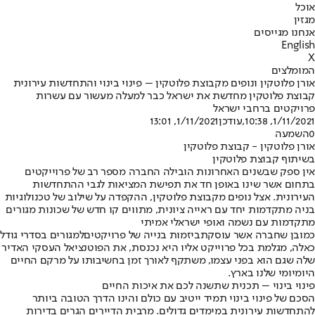
אוכל
מגזין
אנחנו מגייסים
English
X
המומלצים
אורן פלוטקין ונופים מקבוצת פלוטקין – פינוי בינוי והתחדשות עירונית
קבוצת פלוטקין מחדשת את ישראל כבר למעלה מעשור עם עשרות
פרויקטים ברחבי ישראל
1/11/2021, 10:38
,עודכן
1/11/2021, 13:01
0
השמעה
אורן פלוטקין - קבוצת פלוטקין
בשיתוף קבוצת פלוטקין
אין ספק שבשנים האחרונות הובילה החברה מספר רב של פרוייקטים
בתחום אשר שינו באופן חד את תפישת המציאות לגבי ההתחדשות
העירונית. אצל נופים מקבוצת פלוטקין, ההקפדה על שילוב של טכנולוגיות
בניה מתקדמות יחד עם ראייה ציונית, מתווים קו חדש של שכונות מגורים
מתקדמות עם נשמה ואופי ישראלי אמיתי
כמובן שחברה אשר עוסקת
ביזמות בנייה של פרויקטים
למגורים בסדרי גודל
כאלה, מגלמת בכל פרוייקט אליו היא נכנסת, את הפוטנציאל העסקי האדיר
שלה שגם הוא בפני עצמו, משתקף לאורך זמן בחשיבותו על מרקם החיים
היומיומי שלנו בארץ.
פינוי בינוי – תכנית שתשנה לכם את איכות החיים
הסכם של פינוי בינוי תמיד ייטיב עם כולם והינו הדרך הטובה ביותר
להתחדשות עירונית במימדים גדולים. מרבית הדיירים הגרים בדירות