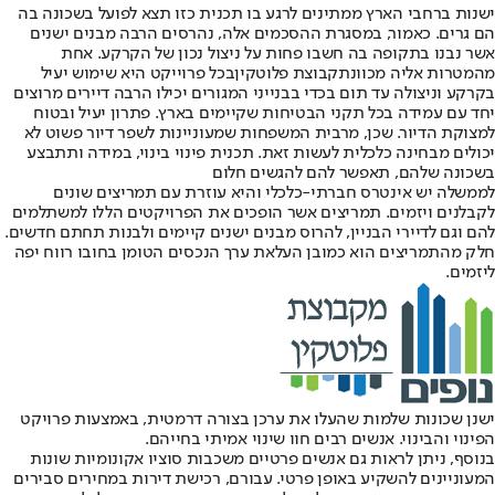
ישנות ברחבי הארץ ממתינים לרגע בו תכנית כזו תצא לפועל בשכונה בה
הם גרים. כאמור, במסגרת ההסכמים אלה, נהרסים הרבה מבנים ישנים
אשר נבנו בתקופה בה חשבו פחות על ניצול נכון של הקרקע. אחת
מהמטרות אליה מכוונת
קבוצת פלוטקין
בכל פרוייקט היא שימוש יעיל
בקרקע וניצולה עד תום בכדי בבנייני המגורים יכילו הרבה דיירים מרוצים
יחד עם עמידה בכל תקני הבטיחות שקיימים בארץ. פתרון יעיל ובטוח
למצוקת הדיור. שכן, מרבית המשפחות שמעוניינות לשפר דיור פשוט לא
יכולים מבחינה כלכלית לעשות זאת. תכנית פינוי בינוי, במידה ותתבצע
בשכונה שלהם, תאפשר להם להגשים חלום
לממשלה יש אינטרס חברתי-כלכלי והיא עוזרת עם תמריצים שונים
לקבלנים ויזמים. תמריצים אשר הופכים את הפרויקטים הללו למשתלמים
להם וגם לדיירי הבניין, להרוס מבנים ישנים קיימים ולבנות תחתם חדשים.
חלק מהתמריצים הוא כמובן העלאת ערך הנכסים הטומן בחובו רווח יפה
ליזמים.
ישנן שכונות שלמות שהעלו את ערכן בצורה דרמטית, באמצעות פרויקט
הפינוי והבינוי. אנשים רבים חוו שינוי אמיתי בחייהם.
בנוסף, ניתן לראות גם אנשים פרטיים משכבות סוציו אקונומיות שונות
המעוניינים להשקיע באופן פרטי. עבורם, רכישת דירות במחירים סבירים