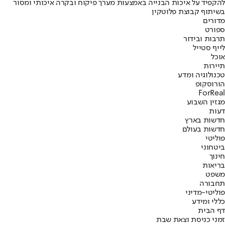
להקפיד על איכות הבנייה באמצעות מערך פיקוח ובקרה איכותי ומסור
בשיתוף קבוצת פלוטקין
מדורים
ספורט
תרבות ובידור
לייף סטייל
אוכל
תיירות
טכנולוגיה ומדע
הורוסקופ
ForReal
מגזין השבוע
דעות
חדשות בארץ
חדשות בעולם
פוליטי
ביטחוני
חינוך
בריאות
משפט
תחבורה
פוליטי-מדיני
כללי ומידע
דף הבית
זמני כניסת וצאת שבת