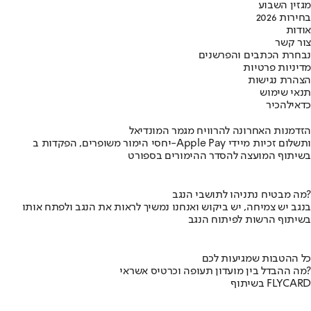
מגזין השבוע
בחירות 2026
אודות
צור קשר
נבחרת הכתבים והפרשנים
מדיניות פרטיות
הצהרת נגישות
תנאי שימוש
כדאי
להכיר
הזדמנות האחרונה להרוויח מגמר המונדיאל
יחסי הימור משופרים, הפקדות ב-Apple Pay ותשלום זכיות מיידי
בשיתוף המועצה להסדר ההימורים בספורט
מה מבטיח נתניהו לתושבי הנגב?
בנגב יש צמיחה, יש ביקוש ואנחנו נמשיך לראות את הנגב ולפתח אותו
בשיתוף הרשות לפיתוח הנגב
כל ההטבות שמגיעות לכם
מה ההבדל בין מועדון תעופה וכרטיס אשראי?
בשיתוף FLYCARD