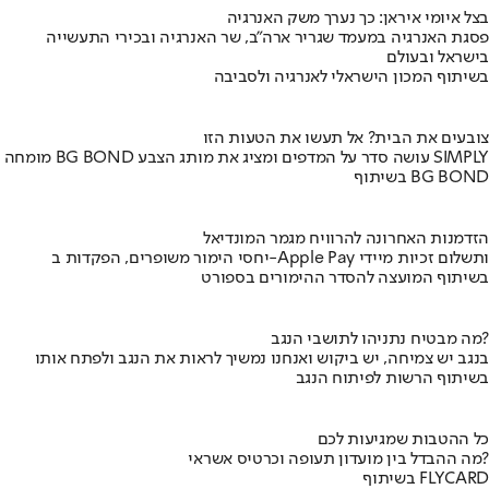
בצל איומי איראן: כך נערך משק האנרגיה
פסגת האנרגיה במעמד שגריר ארה"ב, שר האנרגיה ובכירי התעשייה
בישראל ובעולם
בשיתוף המכון הישראלי לאנרגיה ולסביבה
צובעים את הבית? אל תעשו את הטעות הזו
מומחה BG BOND עושה סדר על המדפים ומציג את מותג הצבע SIMPLY
בשיתוף BG BOND
הזדמנות האחרונה להרוויח מגמר המונדיאל
יחסי הימור משופרים, הפקדות ב-Apple Pay ותשלום זכיות מיידי
בשיתוף המועצה להסדר ההימורים בספורט
מה מבטיח נתניהו לתושבי הנגב?
בנגב יש צמיחה, יש ביקוש ואנחנו נמשיך לראות את הנגב ולפתח אותו
בשיתוף הרשות לפיתוח הנגב
כל ההטבות שמגיעות לכם
מה ההבדל בין מועדון תעופה וכרטיס אשראי?
בשיתוף FLYCARD