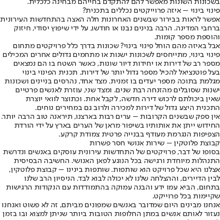
בשכונות השונות מאפשר להם להתקדם בחייהם מבחינה כלכלית.
פינוי בינוי – איזה פרוייקטים נכללים בתכנית?
אפשר לראות בבירור שבשנים האחרונות חלה האצה בהתחדשות העירונית
ברחבי המדינה. הרבה בנינים נבנו או חודשו, על ידי שיפוץ יסודי, חיזוק
והוספת מספר קומות.
אבל באיזה מהם הוחל פינוי בינוי? שכונות בדרך כלל פרויקטים מתחום
פינוי בינוי, מתייחסים לשכונות ישנות או מתחמים גדולים אחרים המכילים
מספר רב של דירות או יחידות דיור שונות, כאשר השטח בו הם נמצאים
בעל פוטנציאל להכיל מספר גדול יותר של דירות. תכנית הפינוי בינוי
מגלמת בתוכה מספר יעדים בו זמנית. מצד אחד, נהרסים בניינים ושכונות
ישנות שסובלים מהזנחה רבת שנים. ומצד שני, עוזרת לאנשים פרטיים
שאין ביכולתם לרכוש דירה חדשה, לקבל אחת. וכתוצר לוואי יוצרת
התכנית היצע גדול של דירות למכירה ולרוב גם במחירים נוחים.
אין ספק שבשנים הקרובות – ערים רבות בארצנו, תיראנה טוב הרבה יותר.
החידוש ייתן את אותותיו בשיפור מראן של הערים בארץ על ידי הורדת
הצפיפות הנגרמת מעודף בבנייה פרטית צמודת קרקע.
קבוצת פלוטקין – שירות אנושי חסר פשרות
בסופו של דבר, פרויקטים של התחדשות עירונית עוסקים באנשים ונדרשת
התנהלות מיוחדת ורגישה בכל הנוגע לפאן האנושי. החשיבה הבסיסית
אצלנו היא שכל פרויקט הוא שותפות. שותפות בינינו – קבוצת פלוטקין,
לבין הדיירים, וההצלחה שלנו לא יכולה לבוא לבד. הניסיון הרב שלנו
בתחום, הביא עמו ידע והבנה עמוקה בהתמודדות עם הנקודות הרגישות
שקיימות בכל פרוייקט.
אנחנו מבינים היום שמדובר באנשים שמפונים מביתם, זה לא פשוט ואנחנו
נעזור לאותם אנשים במתן החלופות הטובות ביותר שניתן למצוא ובו בזמן