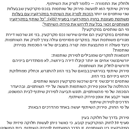
ולחלק את התמורה – כלומר לפרק את השיתוף.
פירוק שיתוף הוא למעשה פירוק של שותפות בנכס מקרקעין שבבעלות
שני שותפים או יותר.
הזכות לפרק את השיתוף במקרקעין עם בעלות
משתפת מעוגנת בחוק המקרקעין בסעיף 37(א): “כל שותף במקרקעין
משותפים זכאי בכל עת לדרוש את פירוק השיתוף”
.
מי הם שותפים במקרקעין?
שותפים במקרקעין הם אחים שירשו נכס מקרקעין, בני זוג שרכשו דירת
מגורים משותפת ועוד. במקרים מסוימים עולה צורך לפרק את השותפות.
כיצד פעולה זו מתבצעת ומה קורה במצבים של אי הסכמות בפירוק
שותפות?
דוגמאות למקרים שמובילים לפירוק שותפות:
יורשים:
שני אחים או יותר קיבלו דירה בירושה, לא מסתדרים ביניהם
ודורשים לחלק את השותפות.
פירוק שיתוף בגירושין:
בבואם של בני הזוג להתגרש, וכחלק ממחלוקת
רכוש ביניהם בני הזוג.
שותפים זרים:
שני זרים שרכשו מקרקעין ונעשו שותפים.
ההחלטה על אופן פירוק השותפות תעשה על ידי השותפים, ובהיעדר
הסכמה של מי מהשותפים, תוגש תביעה לפירוק שיתוף לבית המשפט,
אשר יקבע את אופן פירוק השיתוף.
הדרכים לפירוק שיתוף
על פי החוק, פירוק השיתוף יעשה באחד מהדרכים הבאות:
פירוק בדרך של חלוקה בעין
סעיף 39 לחוק המקרקעין קובע, כי כאשר ניתן לעשות חלוקה פיזית של
המקרקעין בין השותפים, זו הדרך המועדפת לפירוק השיתוף. בית המשפט