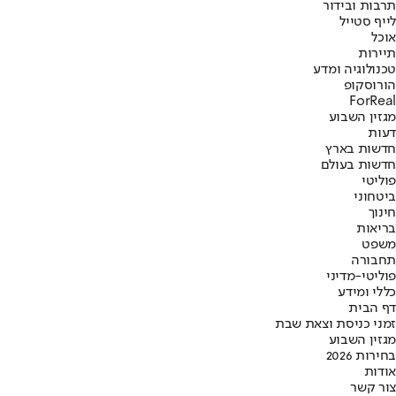
תרבות ובידור
לייף סטייל
אוכל
תיירות
טכנולוגיה ומדע
הורוסקופ
ForReal
מגזין השבוע
דעות
חדשות בארץ
חדשות בעולם
פוליטי
ביטחוני
חינוך
בריאות
משפט
תחבורה
פוליטי-מדיני
כללי ומידע
דף הבית
זמני כניסת וצאת שבת
מגזין השבוע
בחירות 2026
אודות
צור קשר