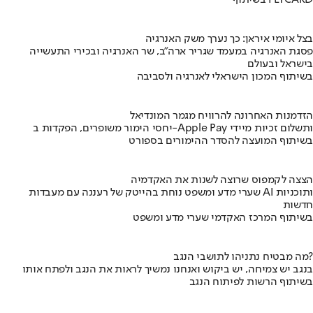
בשיתוף FLYCARD
בצל איומי איראן: כך נערך משק האנרגיה
פסגת האנרגיה במעמד שגריר ארה"ב, שר האנרגיה ובכירי התעשייה
בישראל ובעולם
בשיתוף המכון הישראלי לאנרגיה ולסביבה
הזדמנות האחרונה להרוויח מגמר המונדיאל
יחסי הימור משופרים, הפקדות ב-Apple Pay ותשלום זכיות מיידי
בשיתוף המועצה להסדר ההימורים בספורט
הצצה לקמפוס שרוצה לשנות את האקדמיה
שערי מדע ומשפט נוחת בהייטק של רעננה עם מעבדות AI ותוכניות
חדשות
בשיתוף המרכז האקדמי שערי מדע ומשפט
מה מבטיח נתניהו לתושבי הנגב?
בנגב יש צמיחה, יש ביקוש ואנחנו נמשיך לראות את הנגב ולפתח אותו
בשיתוף הרשות לפיתוח הנגב