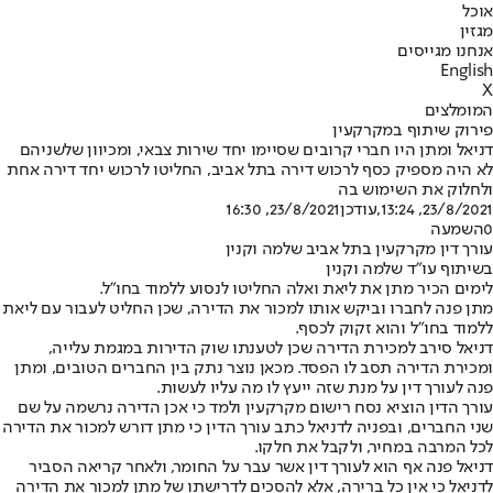
אוכל
מגזין
אנחנו מגייסים
English
X
המומלצים
פירוק שיתוף במקרקעין
דניאל ומתן היו חברי קרובים שסיימו יחד שירות צבאי, ומכיוון שלשניהם
לא היה מספיק כסף לרכוש דירה בתל אביב, החליטו לרכוש יחד דירה אחת
ולחלוק את השימוש בה
23/8/2021, 13:24
,עודכן
23/8/2021, 16:30
0
השמעה
עורך דין מקרקעין בתל אביב שלמה וקנין
בשיתוף עו"ד שלמה וקנין
לימים הכיר מתן את ליאת ואלה החליטו לנסוע ללמוד בחו”ל.
מתן פנה לחברו וביקש אותו למכור את הדירה, שכן החליט לעבור עם ליאת
ללמוד בחו”ל והוא זקוק לכסף.
דניאל סירב למכירת הדירה שכן לטענתו שוק הדירות במגמת עלייה,
ומכירת הדירה תסב לו הפסד. מכאן נוצר נתק בין החברים הטובים, ומתן
פנה לעורך דין על מנת שזה ייעץ לו מה עליו לעשות.
עורך הדין הוציא נסח רישום מקרקעין ולמד כי אכן הדירה נרשמה על שם
שני החברים, ובפניה לדניאל כתב עורך הדין כי מתן דורש למכור את הדירה
לכל המרבה במחיר, ולקבל את חלקו.
דניאל פנה אף הוא לעורך דין אשר עבר על החומר, ולאחר קריאה הסביר
לדניאל כי אין כל ברירה, אלא להסכים לדרישתו של מתן למכור את הדירה