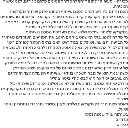
מכירה
– סעיף 40 לחוק דורש להסדיר לקטינים מקום מגורים, לפני אישור
המכירה.
האם נחתם בין השותפים הסכם שיתוף המונע פרוק שיתוף מקרקעין
בהסכמי שיתוף מקרקעין קיים לעתים סעיף הקובע כי אף אחד מהשותפים
לא יוכל לתבוע את פירוק השיתוף. אולם, חוק המקרקעין קובע כי אף אם
קיים סעיף כזה, בית המשפט יכול להורות על
פירוק השיתוף
במקרקעין
לאחר שחלפו שלוש שנים מעריכת הסכם השיתוף.
כל מקרה לגופו, בתי המשפט בוחנים היטב את המניעים העומדים מאחורי
כל תביעה ותביעה, ושוקלים בכוד ראש האם בתיק המונח לפניהם ראוי
וצודק לפרק את השיתוף, ובאיזה אופן. תפקידנו להביא ראיות ולשכנע את
בית המשפט בצדקתנו, לעיתים תוך שימוש בכלי של שמאות מקרקעין
היכולה ללמד את השופט מה היא הדרך הראויה.
עלויות של פירוק שותפות
פירוק השיתוף גורר עלויות שמשתנות בהתאם להכשרה, לרזומה ולוותק
של עורכי הדין המעורבים בהליך. שווים של המקרקעין נשוא הפירוק
משפיע אף הוא על גובה השכר, ובוודאי ששיתוף הפעולה מצד הגורמים
המעורבים יכול אף הוא לבוא לידי ביטוי בהליך.
פירוק שיתוף אומנם כרוך בעלויות לא מבוטלות, אך פירוק שיתוף יכול
לייצר תועלת כלכלית כמו הקמת בית מגורים חדש והשבחת המקרקעין, או
תועלת נפשית כמו הפרדות מנטלית בין בני זוג שמתגרשים או שותפים
שרבים.
מאמר מאת
עורך דין מקרקעין שלמה וקנין ,
משרד עורכי דין ונוטריון וקנין
ושות’..
בשיתוף עו"ד שלמה וקנין
מדורים
ספורט