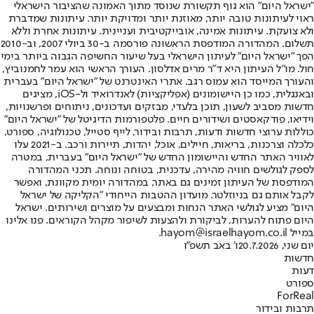
"ישראל היום" הוא גוף תקשורת שנוסד מתוך האמונה שהציבור הישראלי
ראוי לעיתונות טובה יותר, מאוזנת יותר ומדויקת יותר. עיתונות שמדברת
ולא צועקת. עיתונות אמינה, אובייקטיבית ועניינית. עיתונות אחרת וללא
תשלום. המהדורה המודפסת הראשונה פורסמה ב-30 ביולי 2007, וב-2010
הפך "ישראל היום" לעיתון הישראלי בעל שיעור החשיפה הגבוה ביותר בימי
חול. מו"ל העיתון היא ד"ר מרים אדלסון. העורך הראשי הוא עמר לחמנוביץ,
והעורך המייסד הוא עמוס רגב. אתרי האינטרנט של "ישראל היום" בעברית
ובאנגלית, כמו כן היישומונים (אפליקציות) לאנדרואיד ול-iOS, מציגים
חדשות מסביב לשעון, תוכן בלעדי, מבזקים ועדכונים, ניתוחים ופרשנויות,
וידיאו, פודקאסטים ושידורים חיים. פלטפורמות הדיגיטל של "ישראל היום"
כוללות ערוצי חדשות ודעות, תרבות ובידור, לייף סטייל, טכנולוגיה, ספורט,
כלכלה וצרכנות, בריאות, חיילים, אוכל, יהדות, תיירות ורכב. ב-2021 עלו
לאוויר האתר החדש והיישומון החדש של "ישראל היום" בעברית, במטרה
לספק לגולשים חוויה מהירה, עדכנית, בטוחה ונוחה. תכני המהדורה
המודפסת של העיתון זמינים גם באתר, במהדורה יומית מקוונת, ואפשר
לקבל אותם גם בניוזלטר. מועדון ההטבות הייחודי "הקליקה של ישראל
היום" מציע לגולשי האתר הנחות ומבצעים על מוצרים ושירותים. ישראל
היום פתוח להערות, לביקורת ולהצעות לשיפור מקהל הקוראים. פנו אלינו
במייל hayom@israelhayom.co.il.
יום שני, 20.7.2026
ו' באב תשפ"ו
חדשות
דעות
ספורט
ForReal
תרבות ובידור