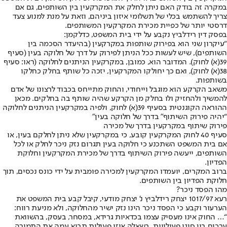
במקרה זה בודק האם ניתן לחלק את המקרקעין בין השותפים, גם אם
צריך להשתמש בכלי של תשלומי איזון ביניהם, וזאת על מנת למנוע צעד
דרסטי יותר של כפיית מכירת המקרקעין המשותפים.
בפסק דין רידלביץ נקבע על ידי בית המשפט, כדלקמן:
“עיקרון שני הוא בפירוק שותפות במקרקעין (בהיעדר הסכמה בין
השותפים), שיש לעשות ככל הניתן לפירוק על דרך של חלוקה בעין (סעיף
39(א) לחוק). המדובר הוא, כמובן, במקרקעין הניתנים לחלוקה (ראו: סעיף
38(א) לחוק), ואם כך יחולקו המקרקעין, יזכה כל שותף בחלק כחלקו
בשותפות.
משאב הקרקע הוא מוגבל וייחודי, והחוק מתייחס בכבוד לרצונו של אדם
להמשיך ולהחזיק ולו בחלק מן הקרקע שהיה שותף בה בחלקים. מכאן
ההוראה הקוגנטית בסעיף 39(א) לחוק, ולפיה במקרקעין הניתנים לחלוקה
“יהיה פירוק השיתוף” בדרך של חלוקה בעין”
פירוק שיתוף במקרקעין בדרך של מכירה
סעיף 40 לחוק המקרקעין קובע, כי במקרקעין שלא ניתן לחלקם בעין, או
אם בית המשפט השתכנע כי חלוקה בעין תגרום נזק ניכר לחלק או לכל
השותפים, ייעשה פירוק השיתוף בדרך של מכירת המקרקעין וחלוקת
הפדיון.
ברוב המקרים, יועמדו המקרקעין למכירה פומבית על ידי כונס נכסים, תוך
חלוקת הפדיון בין השותפים.
מהו הפסד ניכר?
רעא 1017/97 יצחק רידלביץ נ’ יצחק מודעי, קיבל קבע בית המשפט את
הערעור וקבע כי הפסד ניכר הינו נזק ישיר מהחלוקה, ולא מניעת רווח:
“… החוק אינו מעסיק עצמו בכדאיות גרידא, במסחר, בעסק, בהשוואת
ערכים בין סוגי פעילויות, בשאלה איזו פעילות תביא עמה את התמורה