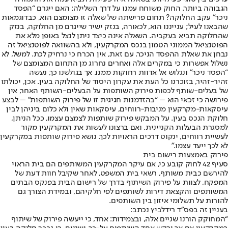
הגבוהה ביותר. החוק משוחח עמנו על דרך השלילה: האם ייגרם “הפסד
ניכר” עקב החלוקה? תחום פרישתה של שאלה זו מצומצם הוא, כבדוגמאות
שהבאנו לעיל; ענייננו הוא, לכאורה, בנזק ישיר שייגרם מן החלוקה, בנזק
שהחלוקה תביא בעקביה. השאלה אינה כיצד ניתן לנצל באופן מלא את
הפוטנציאל הממוני הטמון בנכס המקרקעין, ולא בהשוואה לפוטנציאל זה
נבחן את שאלת ההפסד הניכר. עם זאת, אין הכרח כי נרחיק לכת. למשל, לא
נשלול אפשרות כי במקרים אלה ואחרים נחרוג מן התחום המצומצם של
“הפסד ניכר” ונגלוש אל אדוות רחוקות ממנו. אך בגולשנו כך, נעשה
זהיר-זהיר, בזוכרנו כל העת את עקרון היסוד של החלוקה בעין. אכן, יכולתו
של בעלים-שותף לכפות פירוק השותפות על הבעלים-השותף האחר, אין
פירושה כי זכאי הוא – “בהזדמנות חגיגית זו של פירוק השותפות” – לבצע
עיסקאות-מקרקעין מניבות-רווחים, עיסקאות שאין ולא כלום ביניהן לבין
חלוקת הנכס בעין. על המבקש פירוק שותפות לצמצם עצמו, ככל הניתן,
למסגרת הבעלות הקניינית. ואם ברצונו לעשות את המקרקעין מקור
לעשיית רווחים, ינקוט דרכים הראויות לכך. נושא פירוק שותפות במקרקעין
לא לכך ייעד עצמו.”
פירוק באמצעות רישום בית
סעיף 42 לחוק קובע כי, אם עיקר המקרקעין המשותפים הם בית הראוי
להירשם כבית משותף, רשאי בית המשפט, לאחר שקיבל חוות דעת של
המפקח, לצוות על פירוק השיתוף בדרך של רישום הבית בפנקס הבתים
המשותפים והקצאת דירות לשותפים לפי חלקיהם, ובמידת הצורך גם
להורות על תשלומי איזון בין השותפים.
בעניין זה בפס”ד רידלביץ נכתב:
“המחוקק הורנו שניים אלה, ובצמידות: אחד, כי ייעשה פירוק של שיתוף