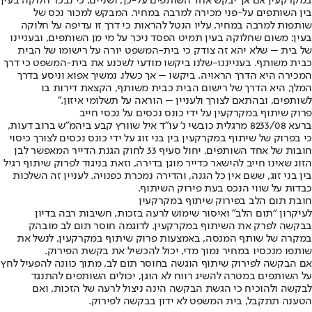
במקרקעין אם אך יבקש אחד השותפים על-כך, ושניים, כי נבכר חלוקה בעין
בין השותפים על-פני מכירה למרבה במחיר. המבקש למכור נכס של
שותפות למרבה במחיר, עליו הנטל להראות כי דרך זו עדיפה על חלוקה
בעין: משום שחלוקה בעין תמיט הפסד ניכר על מי מן השותפים, ובעניינו
של בית – שלא יהא זה צודק כי בית-המשפט יורה על רישומו של הבית
כבית משותף. בענייננו-שלנו ביקשו מודעי לשכנע את בית-המשפט כי דרך
המכירה היא הדרך הראויה. ביקשו – אך כשלו. נמשיך אפוא וניסע בדרך
המלך, היא הדרך של רישום הבית כבית משותף, הקצאת דירות בו
לשותפים, ובהתאם לצורך ולעניין – הוראה על תשלומי איזון.”
פרוק שיתוף במקרקעין על ידי כונס נכסים על נכסי חייב
ברעא 8233/08 מרגלית כובשי נ’ עו”ד איל שוורץ קבע ביהמ”ש ברוב דעות,
כי בפרוק של שיתוף במקרקעין בין בני זוג על ידי כונס נכסים לצורך כיסוי
חובות של אחד השותפים, יחול סעיף 33 לחוק הגנת הדייר המאפשר לבן
הזוג שאינו חייב להישאר כדייר מוגן בדירה, וזאת בניגוד לפרוק שיתוף רגיל
בין בני זוג, ששם אין כל הגנה, והדירה נמכרת כפנויה. לעניין זה השלכות
כבדות על שווי הנכס בעת פירוק השיתוף.
חובת תום הלב בפירוק שיתוף במקרקעין
לעיקרון “תום הלב” ואיסור שימוש לרעה בזכות, חשיבות רבה בדיון
בבקשה לפרק את השיתוף במקרקעין. לדוגמה חוסר תום לב מובהק
במקרה של שותף המנסה, באמצעות פרוק שיתוף במקרקעין, לנשל את
שותפו מנכסיו במחיר נמוך מדי, יכול להכשיל את בקשת הפירוק.
אם הבקשה לפירוק שיתוף הוגשה בחוסר תום לב, מתוך כוונה להפעיל לחץ
על השותפים במטרה להשיג רווח לא הוגן, יכולים השותפים להתנגד
לבקשה ולהוכיח כי הגשת הבקשה הינה ניצול לרעה של הזכות, ואם
הטענה תתקבל, בית המשפט לא ידון בבקשה לפירוק.