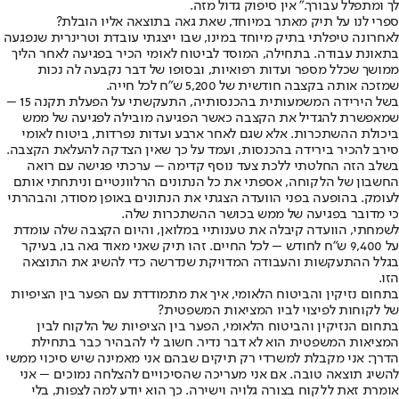
לך ומתפלל עבורך.” אין סיפוק גדול מזה.
ספרי לנו על תיק מאתר במיוחד, שאת גאה בתוצאה אליו הובלת?
לאחרונה טיפלתי בתיק מיוחד במינו, שבו ייצגתי עובדת וטרינרית שנפגעה
בתאונת עבודה. בתחילה, המוסד לביטוח לאומי הכיר בפגיעה לאחר הליך
ממושך שכלל מספר ועדות רפואיות, ובסופו של דבר נקבעה לה נכות
שמזכה אותה בקצבה חודשית של 5,200 ש”ח לכל חייה.
בשל הירידה המשמעותית בהכנסותיה, התעקשתי על הפעלת תקנה 15 –
שמאפשרת להגדיל את הקצבה כאשר הפגיעה מובילה לפגיעה של ממש
ביכולת ההשתכרות. אלא שגם לאחר ארבע ועדות נפרדות, ביטוח לאומי
סירב להכיר בירידה בהכנסות, ועמד על כך שאין הצדקה להעלאת הקצבה.
בשלב הזה החלטתי ללכת צעד נוסף קדימה – ערכתי פגישה עם רואה
החשבון של הלקוחה, אספתי את כל הנתונים הרלוונטיים וניתחתי אותם
לעומק. בהופעה בפני הוועדה הצגתי את הנתונים באופן מסודר, והבהרתי
כי מדובר בפגיעה של ממש בכושר ההשתכרות שלה.
לשמחתי, הוועדה קיבלה את טענותיי במלואן, והיום הקצבה שלה עומדת
על 9,400 ש”ח לחודש – לכל החיים. זהו תיק שאני מאוד גאה בו, בעיקר
בגלל ההתעקשות והעבודה המדויקת שנדרשה כדי להשיג את התוצאה
הזו.
בתחום נזיקין והביטוח הלאומי, איך את מתמודדת עם הפער בין הציפיות
של לקוחות לפיצוי לביו המציאות המשפטית?
בתחום הנזיקין והביטוח הלאומי, הפער בין הציפיות של הלקוח לבין
המציאות המשפטית הוא לא דבר נדיר. חשוב לי להבהיר כבר בתחילת
הדרך: אני מקבלת למשרדי רק תיקים שבהם אני מאמינה שיש סיכוי ממשי
להשיג תוצאה טובה. אם אני מעריכה שהסיכויים להצלחה נמוכים – אני
אומרת זאת ללקוח בצורה גלויה וישירה. כך הוא יודע למה לצפות, בלי