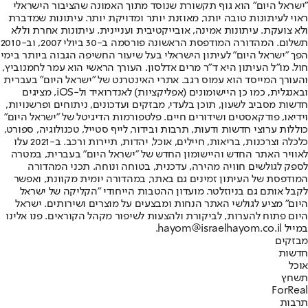
"ישראל היום" הוא גוף תקשורת שנוסד מתוך האמונה שהציבור הישראלי
ראוי לעיתונות טובה יותר, מאוזנת יותר ומדויקת יותר. עיתונות שמדברת
ולא צועקת. עיתונות אמינה, אובייקטיבית ועניינית. עיתונות אחרת וללא
תשלום. המהדורה המודפסת הראשונה פורסמה ב-30 ביולי 2007, וב-2010
הפך "ישראל היום" לעיתון הישראלי בעל שיעור החשיפה הגבוה ביותר בימי
חול. מו"ל העיתון היא ד"ר מרים אדלסון. העורך הראשי הוא עמר לחמנוביץ,
והעורך המייסד הוא עמוס רגב. אתרי האינטרנט של "ישראל היום" בעברית
ובאנגלית, כמו כן היישומונים (אפליקציות) לאנדרואיד ול-iOS, מציגים
חדשות מסביב לשעון, תוכן בלעדי, מבזקים ועדכונים, ניתוחים ופרשנויות,
וידיאו, פודקאסטים ושידורים חיים. פלטפורמות הדיגיטל של "ישראל היום"
כוללות ערוצי חדשות ודעות, תרבות ובידור, לייף סטייל, טכנולוגיה, ספורט,
כלכלה וצרכנות, בריאות, חיילים, אוכל, יהדות, תיירות ורכב. ב-2021 עלו
לאוויר האתר החדש והיישומון החדש של "ישראל היום" בעברית, במטרה
לספק לגולשים חוויה מהירה, עדכנית, בטוחה ונוחה. תכני המהדורה
המודפסת של העיתון זמינים גם באתר, במהדורה יומית מקוונת, ואפשר
לקבל אותם גם בניוזלטר. מועדון ההטבות הייחודי "הקליקה של ישראל
היום" מציע לגולשי האתר הנחות ומבצעים על מוצרים ושירותים. ישראל
היום פתוח להערות, לביקורת ולהצעות לשיפור מקהל הקוראים. פנו אלינו
במייל hayom@israelhayom.co.il.
מבזקים
חדשות
אוכל
תשחץ
ForReal
תרבות