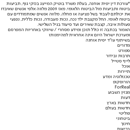
*
עורכת דין יפית אוחנה
, בעלת משרד בוטיק המייצג בנזקי גוף, תביעות
ביטוח ותביעות מול הביטוח הלאומי. מאז 2009 מלווה אלפי אנשים שאיבדו
את יכולתם לעבוד בשל פציעה או מחלה. מלווה אנשים שמתמודדים עם
ביטוח לאומי, החל מקצבת ילד נכה, נכות מעבודה, נכות כללית, נפגעי
פעולות איבה, קצבת שאירים ועד סיעוד בגיל השלישי.
האמור בכתבה זו כולל תוכן ומידע מסחרי / שיווקי באחריות המפרסם
ומערכת ישראל היום אינה אחראית למהימנותו
בשיתוף עו"ד יפית אוחנה
מדורים
ספורט
תרבות ובידור
לייף סטייל
אוכל
תיירות
טכנולוגיה ומדע
הורוסקופ
ForReal
מגזין השבוע
דעות
חדשות בארץ
חדשות בעולם
פוליטי
ביטחוני
חינוך
בריאות