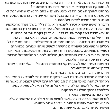
אני מניח שנתקלת לאורך הקריירה במקרים שבהם שהרגשת שהמערכת
לא מספקת פתרון
צודק, איך התמודדת עם תחושה זו?
בהחלט. לאורך השנים היו לא מעט רגעים שבהם הרגשתי שהמערכת לא
מספקת פתרון צודק – בין אם בגלל גישה נוקשה מדי, פרשנות מוטעית או
פשוט חוסר רגישות למצבו של הנפגע.
הדבר הראשון שאני מזכירה לעצמי הוא שזה חלק בלתי נפרד מהמקצוע.
אם הכל היה צודק ומדויק, כנראה שלא היה צורך בעורכי דין בתחום הזה.
אני משתדלת לא לקחת את זה ללב – אבל כן לקחת את זה ברצינות.
אחרי שלוקחים נשימה עמוקה, מתמקדים במטרה. אני בוחרת את
האסטרטגיה הנכונה – הן מהותית והן פרוצדורלית – ומגייסת את כל
הכלים והמשאבים שעומדים לרשותי. למשל, אנחנו נעזרים במומחים
רפואיים מצוינים, שמספקים חוות דעת איכותיות ומהימנות. במקרים
רבים, בזכות העבודה היסודית הזו, הצלחנו להפוך החלטות של חברות
ביטוח או של הביטוח הלאומי.
המפתח בעיניי הוא לא להיתקע בתחושת התסכול – אלא להפוך אותה
לדלק שמניע אותך לפעולה.
מה לדעתך הכי חשוב להצלחה במקצוע?
ההתמדה חשובה מאוד, גם כאשר תיקים נדחים, לא לוותר על התיק. הרי
המוסד לביטוח לאומי וחברות הביטוח לא ירצו לשלם למבוטח. כאשר אני
יודעת שאוכל להפוך החלטה – אני אלחם על התיק. לא מעט פעמים
הצלחתי להפוך החלטות בתיקים.
יפית אוחנה בשעות הפנאי?
למרות שאין הרבה כאלה אפשר למצוא אותי מבלה עם המשפחה שלי.
היכן עו”ד יפית אוחנה תהייה בעוד 10 שנים מהיום?
אמשיך לעזור לאנשים. לא שונה מהיום.