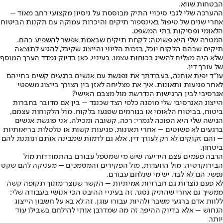
הבטחות שווא.
ההערכה שלי לגבי סיכויי התיק מבוססת על ניסיון מקצועי רחב מאוד –
אחרי שנים של טיפול באינספור תיקים והיכרות עמוקה עם תקנות הביטוח
הלאומי ופסיקות בתי המשפט.
המטרה שלי היא פשוטה: לקחת תיקים שבאמת אפשר להשפיע בהם.
תיקים שבהם הלקוח יוכל, בזכות הליווי והייצוג שקיבל, להגיע לתוצאה
שלא היה מצליח להשיג בכוחות עצמו. בעיניי, כאן בדיוק נמדד הערך המוסף
של עורך דין.
עו”ד יפית אוחנה, בעבודתך את נפגשת עם אנשים ברגעים קשים בחייהם
לאחר פגיעות ותאונות. איך את מצליחה לאזן בין הצורך בייצוג משפטי
אגרסיבי לבין הרגישות הנדרשת מול מצבם האישי?
הייצוג האגרסיבי שלי מופנה כלפי הצד שכנגד – בין אם מדובר בחברות
ביטוח, בביטוח הלאומי או בגורמים שפגעו בלקוח. מול הלקוחות עצמם,
הגישה שלי היא הפוכה לגמרי: רכה, קשובה ומכילה. אני פוגשת אנשים
ברגעים לא פשוטים – אחרי תאונות, פגיעות קשות או טלטלות בריאותיות
– והם זקוקים לא רק לעורך דין, אלא גם לדמות שמבינה אותם ונותנת להם
ביטחון.
הרבה פעמים עצם הידיעה שיש מי שמטפל עבורם בהתמודדות מול
הבירוקרטיה, מול הוועדות, מול הפקידים והמסמכים – מעניקה להם שקט
נפשי. הם לא לבד. יש מי שנלחם עבורם.
לא פעם נוצרות גם חברויות אמיתיות – הקשר שנוצר מתוך תקופה קשה
ממשיך גם אחרי שהתיק נסגר. זה בעיניי ההיבט הכי אנושי בעבודה שלי:
ללוות אדם ברגעי משבר ולהיות עבורו עוגן. זה לא בא על חשבון הייצוג
הנחוש – אלא בדיוק ההיפך. זה מה שמדרבן אותי להילחם בשבילו עוד
יותר.