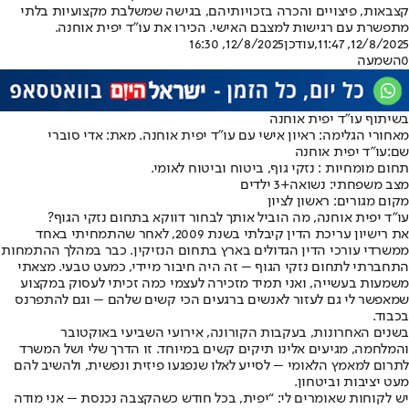
קצבאות, פיצויים והכרה בזכויותיהם, בגישה שמשלבת מקצועיות בלתי
מתפשרת עם רגישות למצבם האישי. הכירו את עו"ד יפית אוחנה.
12/8/2025, 11:47
,עודכן
12/8/2025, 16:30
0
השמעה
בשיתוף עו"ד יפית אוחנה
מאחורי הגלימה: ראיון אישי עם עו”ד יפית אוחנה. מאת: אדי סוברי
שם:
עו”ד יפית אוחנה
תחום מומחיות : נזקי גוף, ביטוח וביטוח לאומי.
מצב משפחתי: נשואה+3 ילדים
מקום מגורים: ראשון לציון
עו”ד יפית אוחנה, מה הוביל אותך לבחור דווקא בתחום נזקי הגוף?
את רישיון עריכת הדין קיבלתי בשנת 2009, לאחר שהתמחיתי באחד
ממשרדי עורכי הדין הגדולים בארץ בתחום הנזיקין. כבר במהלך ההתמחות
התחברתי לתחום נזקי הגוף – זה היה חיבור מיידי, כמעט טבעי. מצאתי
משמעות בעשייה, ואני תמיד מזכירה לעצמי כמה זכיתי לעסוק במקצוע
שמאפשר לי גם לעזור לאנשים ברגעים הכי קשים שלהם – וגם להתפרנס
בכבוד.
בשנים האחרונות, בעקבות הקורונה, אירועי השביעי באוקטובר
והמלחמה, מגיעים אלינו תיקים קשים במיוחד. זו הדרך שלי ושל המשרד
לתרום למאמץ הלאומי – לסייע לאלו שנפגעו פיזית ונפשית, ולהשיב להם
מעט יציבות וביטחון.
יש לקוחות שאומרים לי: “יפית, בכל חודש כשהקצבה נכנסת – אני מודה