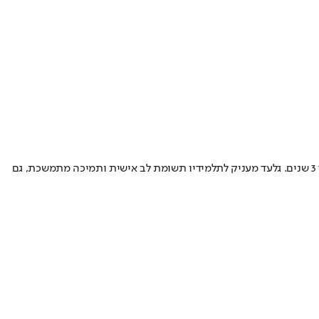
גלעד קריספין, מנחה הקורס, הוא בעל תואר באלקטרוניקה ו-17 שנות ניסיון בהכשרת טכנאים. הוא אף צבר ניסיון מעשי כטכנאי בחברת סלקום במשך 3 שנים. גלעד מעניק לתלמידיו תשומת לב אישית ותמיכה מתמשכת, גם