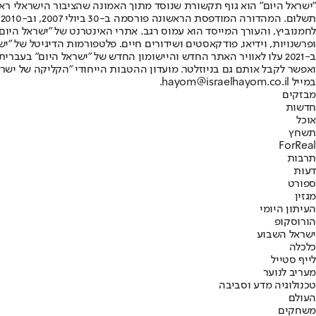
"ישראל היום" הוא גוף תקשורת שנוסד מתוך האמונה שהציבור הישראלי ראוי 
ת
ופרשנויות, וידיאו, פודקאסטים ושידורים חיים. פלטפורמות הדיגיטל של "ישרא
ב-2021 עלו לאוויר האתר החדש והיישומון החדש של "ישראל היום" בע
ואפשר לקבל אותם גם בניוזלטר. מועדון ההטבות הייחודי "הקליקה של ישרא
במייל hayom@israelhayom.co.il.
מבזקים
חדשות
אוכל
תשחץ
ForReal
תרבות
דעות
ספורט
מגזין
העיתון היומי
הורוסקופ
ישראל השבוע
כלכלה
לייף סטייל
מעריב לנוער
טכנולוגיה מדע וסביבה
העולם
משחקים