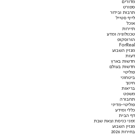
מדורים
ספורט
תרבות ובידור
לייף סטייל
אוכל
תיירות
טכנולוגיה ומדע
הורוסקופ
ForReal
מגזין השבוע
דעות
חדשות בארץ
חדשות בעולם
פוליטי
ביטחוני
חינוך
בריאות
משפט
תחבורה
פוליטי-מדיני
כללי ומידע
דף הבית
זמני כניסת וצאת שבת
מגזין השבוע
בחירות 2026