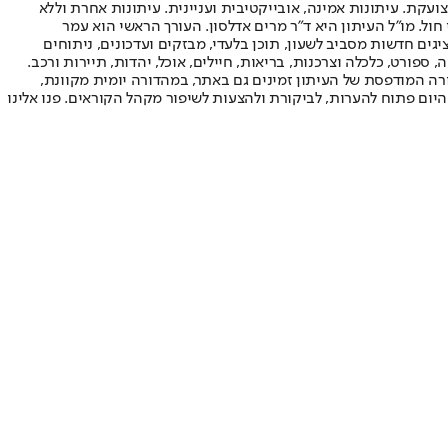
ועקת. עיתונות אמינה, אובייקטיבית ועניינית. עיתונות אחרת וללא
עור החשיפה הגבוה ביותר בימי חול. מו"ל העיתון היא ד"ר מרים אדלסון. העורך הראשי הוא עמר
 והעורך המייסד הוא עמוס רגב. אתרי האינטרנט של "ישראל היום" בעברית ובאנגלית, כמו כן היישומונים (אפליקציות) לאנדרואיד ול-iOS, מציגים חדשות מסביב לשעון, תוכן בלעדי, מבזקים ועדכונים, ניתוחים
, ספורט, כלכלה וצרכנות, בריאות, חיילים, אוכל, יהדות, תיירות ורכב.
דורה המודפסת של העיתון זמינים גם באתר, במהדורה יומית מקוונת,
היום פתוח להערות, לביקורת ולהצעות לשיפור מקהל הקוראים. פנו אלינו