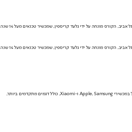
מטרת הקורס היא להכשיר את התלמידים לתיקון כל סוגי המכשירים המתקדמים, כולל דרגים א’ עד ד’ פלוס. התלמידים ירכשו ידע וניסיון מעשי בטיפול במכשירי Apple, Samsung ו-Xiaomi, כולל דגמים מתקדמים ביותר,