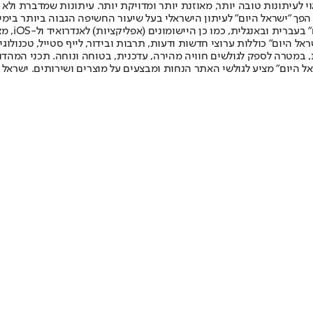
לעיתונות טובה יותר, מאוזנת יותר ומדויקת יותר. עיתונות שמדברת ולא צ
שלום. המהדורה המודפסת הראשונה פורסמה ב-30 ביולי 2007, וב-2010 הפך "ישראל היום" לעיתון הישראלי בעל שי
לחמנוביץ,
ל היום" כוללות ערוצי חדשות ודעות, תרבות ובידור, לייף סטייל, טכנולוגיה
ברית, במטרה לספק לגולשים חוויה מהירה, עדכנית, בטוחה ונוחה. תכני המה
ל היום" מציע לגולשי האתר הנחות ומבצעים על מוצרים ושירותים. ישראל 