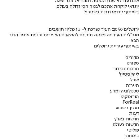
אתם עוד לא שם? הטיסה למונדיאל כבר יצאה
יונדאי לוקחת אתכם לבמה הכי גדולה בעולם
בשיתוף יונדאי מבית כלמוביל
ירושלים 2040: העיר נערכת ל- 1.5 מליון תושבים
מנכ"לית העירייה מציגה תוכנית להשארת הצעירים ובניית עתיד הדור
הבא
בשיתוף עיריית ירושלים
מדורים
ספורט
תרבות ובידור
לייף סטייל
אוכל
תיירות
טכנולוגיה ומדע
הורוסקופ
ForReal
מגזין השבוע
דעות
חדשות בארץ
חדשות בעולם
פוליטי
ביטחוני