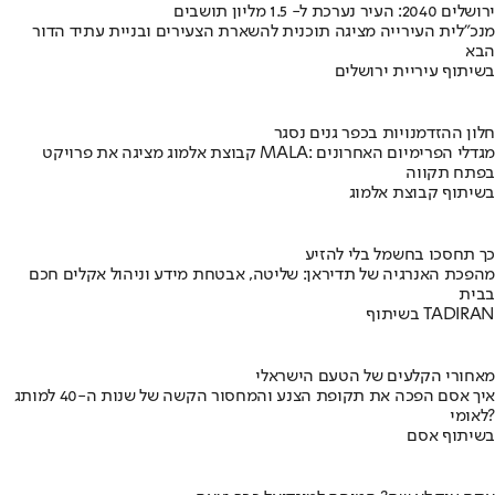
ירושלים 2040: העיר נערכת ל- 1.5 מליון תושבים
מנכ"לית העירייה מציגה תוכנית להשארת הצעירים ובניית עתיד הדור
הבא
בשיתוף עיריית ירושלים
חלון ההזדמנויות בכפר גנים נסגר
קבוצת אלמוג מציגה את פרויקט MALA: מגדלי הפרימיום האחרונים
בפתח תקווה
בשיתוף קבוצת אלמוג
כך תחסכו בחשמל בלי להזיע
מהפכת האנרגיה של תדיראן: שליטה, אבטחת מידע וניהול אקלים חכם
בבית
בשיתוף TADIRAN
מאחורי הקלעים של הטעם הישראלי
איך אסם הפכה את תקופת הצנע והמחסור הקשה של שנות ה-40 למותג
לאומי?
בשיתוף אסם