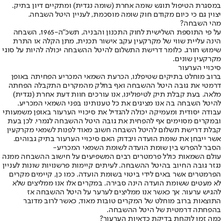
במסגרת הטיפול תוגש שומה אחרת (שומה נגדית) ומתקיים דיון בתיק.
יצוין גם כי כיום מקודם חוק שומה מוסכמת, לעניין היטל השבחה.
מהי השבחה?
על פי התוספת השלישית לחוק התכנון והבניה, תשכ”ה-1965, השבחה
הינה עליית שווי של מקרקעין עקב אישור תכנית, מתן הקלה או התרת
שימוש חורג. כלומר דרישת התשלום להיטל ההשבחה יכולה להיות על סוגי
מקרקעין שונים.
סיכויי הערעור
ברוב מוחלט בתיקים שטיפלנו, הכרעת השמאי המכריע הפחיתה באופן
דרמטי את גובה היטל ההשבחה ואף בחלק מהמקרים התקבלה הפחתה
מלאה. בעת קבלת תיק לטיפולינו, אנו עורכים חוות דעת אחרת (נגדית)
להיטל השבחה בה אנו מציגים את כל טענותינו בפני השמאי המכריע.
עבודה יסודית ומעמיקה יכולה להגדיל את סיכויי הערעור באופן משמעותי
ובמקרים מסוימים אף להפחית את גובה היטל ההשבחה לגמרי. לכן בעת
קבלת דרישת תשלום להיטל השבחה חשוב מאוד לפנות לשמאי מקרקעין
אשר ייבחן את שומת הועדה ויבדוק האם סיכויי הערעור בתיק גבוהים.
הסבר להפרש בין שומת הועדה לשומת השמאי המכריע-
עולם השמאות כולל פרמטרים רבים המשפיעים על חישוב ההשבחה ממנה
נגזר גובה החיוב בהיטל ההשבחה. לעיתים קיימות פרשנויות שונות לעניין
הפרמטרים אשר באים לידי ביטוי בשומת הועדה. כמו כן, קיימים מקרים
לא מעטים ששומת הועדה הינה סבירה. במקרים אלו אנו ממליצים שלא
להגיש ערעור. אך כאשר אנו ממליצים לערער על היטל ההשבחה אז
התוצאות ברוב מוחלט של המקרים טובות מאוד, כאשר לרוב מדובר
בהפחתה דרמטית של היטל ההשבחה.
כמה זמן לוקחת בדיקת כדאיות הערעור?