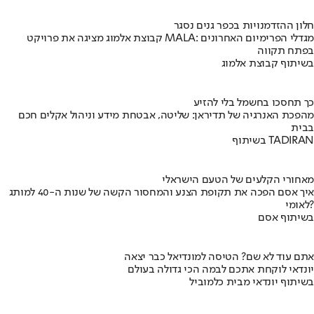
חלון ההזדמנויות בכפר גנים נסגר
קבוצת אלמוג מציגה את פרויקט MALA: מגדלי הפרימיום האחרונים
בפתח תקווה
בשיתוף קבוצת אלמוג
כך תחסכו בחשמל בלי להזיע
מהפכת האנרגיה של תדיראן: שליטה, אבטחת מידע וניהול אקלים חכם
בבית
בשיתוף TADIRAN
מאחורי הקלעים של הטעם הישראלי
איך אסם הפכה את תקופת הצנע והמחסור הקשה של שנות ה-40 למותג
לאומי?
בשיתוף אסם
אתם עוד לא שם? הטיסה למונדיאל כבר יצאה
יונדאי לוקחת אתכם לבמה הכי גדולה בעולם
בשיתוף יונדאי מבית כלמוביל