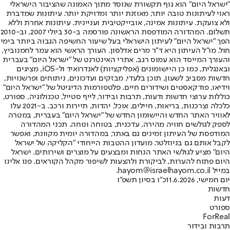
"ישראל היום" הוא גוף תקשורת שנוסד מתוך האמונה שהציבור הישראלי
ראוי לעיתונות טובה יותר, מאוזנת יותר ומדויקת יותר. עיתונות שמדברת
ולא צועקת. עיתונות אמינה, אובייקטיבית ועניינית. עיתונות אחרת וללא
תשלום. המהדורה המודפסת הראשונה פורסמה ב-30 ביולי 2007, וב-2010
הפך "ישראל היום" לעיתון הישראלי בעל שיעור החשיפה הגבוה ביותר בימי
חול. מו"ל העיתון היא ד"ר מרים אדלסון. העורך הראשי הוא עמר לחמנוביץ,
והעורך המייסד הוא עמוס רגב. אתרי האינטרנט של "ישראל היום" בעברית
ובאנגלית, כמו כן היישומונים (אפליקציות) לאנדרואיד ול-iOS, מציגים
חדשות מסביב לשעון, תוכן בלעדי, מבזקים ועדכונים, ניתוחים ופרשנויות,
וידיאו, פודקאסטים ושידורים חיים. פלטפורמות הדיגיטל של "ישראל היום"
כוללות ערוצי חדשות ודעות, תרבות ובידור, לייף סטייל, טכנולוגיה, ספורט,
כלכלה וצרכנות, בריאות, חיילים, אוכל, יהדות, תיירות ורכב. ב-2021 עלו
לאוויר האתר החדש והיישומון החדש של "ישראל היום" בעברית, במטרה
לספק לגולשים חוויה מהירה, עדכנית, בטוחה ונוחה. תכני המהדורה
המודפסת של העיתון זמינים גם באתר, במהדורה יומית מקוונת, ואפשר
לקבל אותם גם בניוזלטר. מועדון ההטבות הייחודי "הקליקה של ישראל
היום" מציע לגולשי האתר הנחות ומבצעים על מוצרים ושירותים. ישראל
היום פתוח להערות, לביקורת ולהצעות לשיפור מקהל הקוראים. פנו אלינו
במייל hayom@israelhayom.co.il.
יום חמישי, 11.6.2026
כ"ו בסיון תשפ"ו
חדשות
דעות
ספורט
ForReal
תרבות ובידור