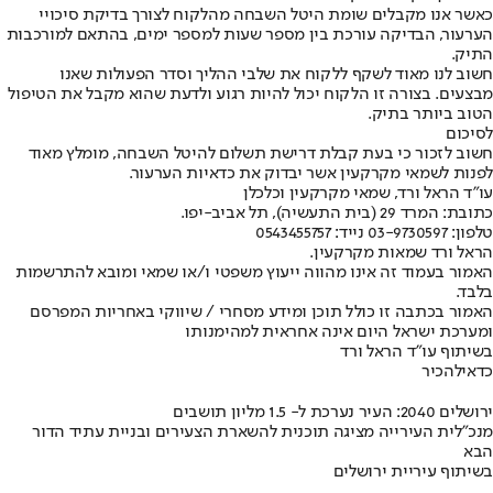
כאשר אנו מקבלים שומת היטל השבחה מהלקוח לצורך בדיקת סיכויי
הערעור, הבדיקה עורכת בין מספר שעות למספר ימים, בהתאם למורכבות
התיק.
חשוב לנו מאוד לשקף ללקוח את שלבי ההליך וסדר הפעולות שאנו
מבצעים. בצורה זו הלקוח יכול להיות רגוע ולדעת שהוא מקבל את הטיפול
הטוב ביותר בתיק.
לסיכום
חשוב לזכור כי בעת קבלת דרישת תשלום להיטל השבחה, מומלץ מאוד
לפנות לשמאי מקרקעין אשר יבדוק את כדאיות הערעור.
עו”ד הראל ורד, שמאי מקרקעין וכלכלן
כתובת: המרד 29 (בית התעשיה), תל אביב-יפו.
טלפון: 03-9730597 נייד: 0543455757
הראל ורד שמאות מקרקעין
.
האמור בעמוד זה אינו מהווה ייעוץ משפטי ו/או שמאי ומובא להתרשמות
בלבד.
האמור בכתבה זו כולל תוכן ומידע מסחרי / שיווקי באחריות המפרסם
ומערכת ישראל היום אינה אחראית למהימנותו
בשיתוף עו"ד הראל ורד
כדאי
להכיר
ירושלים 2040: העיר נערכת ל- 1.5 מליון תושבים
מנכ"לית העירייה מציגה תוכנית להשארת הצעירים ובניית עתיד הדור
הבא
בשיתוף עיריית ירושלים