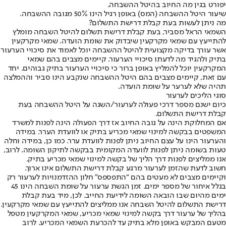
יפורט בגין מה החיוב בהיטל ההשבחה.
שיעור היטל ההשבחה (המס) באופן רגיל הינו 50% מגובה ההשבחה.
מה ניתן לעשות בעת קבלת דרישת התשלום?
השמאי הראל מסביר, בעת קבלת דרישת תשלום להיטל השבחה מומלץ
להתייעץ עם שמאי מקרקעין שיבדוק את שומת הועדה. שמאי מקרקעין
אשר עורך בדיקה מקצועית להיטל ההשבחה יוכל לאמוד את סיכויי הערעור
בתיק ולהגיד מה לדעתו סיכויי הערעור. קיימים מצבים בהם שמאי
המקרקעין יוכל להמליץ באופן ברור כי סיכויי הערעור בתיק גבוהים. יחד
עם זאת, קיימים מצבים בהם היטל ההשבחה שנקבע הינו סביר וההמלצה
תהיה שלא לערער על שומת הועדה.
סוגי הליכים לערעור
כיום ישנם מספר דרכי פעולה לערעור/השגה על היטל ההשבחה בעת
קבלת דרישת התשלום.
אם המחלוקת הינה על גובה החיוב אז דרך הפעולה הינה לפנות למשרד
המשפטים בבקשה למינוי שמאי מכריע בתיק או לוועדת הערר. במידה
והערעור הינו על עצם החיוב ניתן לפנות לוועדת ערר. כמו כן, במידה וחלה
טעות בשומה ניתן לפנות לוועדה המקומית בבקשה לתיקון השומה. לרוב,
אנו ממליצים לפנות דרך הליך של בקשה למינוי שמאי מכריע בתיק.
חשוב לדעת שהזמן לערעור מרגע קבלת דרישת התשלום אינו ארוך.
וקיימים מצבים לא מעטים בהם “התפספס” חלון ההזדמנויות לערעור רק
בגלל איחור של מספר ימים. זמן הגשת ערעור על שומת השבחה הינו 45
ימים מהיום שבו הובאה השומה לידיעת החייב. לכן, מיד בעת קבלת
דרישת התשלום להיטל השבחה אנו ממליצים להתייעץ עם שמאי מקרקעין.
בהליך של ערעור דרך בקשה למינוי שמאי מכריע, שמאי המקרקעין מטפל
מטעם המבקש באופן מלא בתיק עד להכרעת השמאי המכריע. לרוב