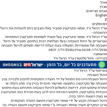
אוכל
מגזין
אנחנו מגייסים
English
X
המומלצים
עו”ד הראל ורד, שמאי מקרקעין מסביר באלו מצבים ניתן להפחית את היטל
ההשבחה-
עו"ד הראל ורד, שמאי מקרקעין בעל משרד לשמאות מקרקעין המתמחה
בערעורים על היטל השבחה ובעל הצלחות רבות בתחום, מסביר על היטל
השבחה ועל אפשרויות הפעולה בעת קבלת דרישת תשלום להיטל השבחה
1/11/2024, 06:08
,עודכן
1/11/2024, 08:31
0
השמעה
(קרדיט- סיגל פלטשר) עו"ד הראל ורד
בשיתוף עו"ד הראל ורד
היטל השבחה
היטל השבחה
הינו מס המוטל על ידי הועדה המקומית לתכנון ולבנייה בגין
השבחה של מקרקעין, כתוצאה מאישור תוכנית בניין עיר, מתן הקלה או
התרת שימוש חורג. דרישת התשלום להיטל השבחה תתרחש בעת מימוש
הזכויות במקרקעין. מימוש הזכויות הינו לרוב בעת מכירת נכס המקרקעין
או בעת הוצאת היתר בניה.
היטל השבחה נקבע על ידי שמאי מקרקעין מטעם הועדה המקומית.
ברוב המקרים תערך שומת השבחה ע”י שמאי מקרקעין מטעם הועדה בה