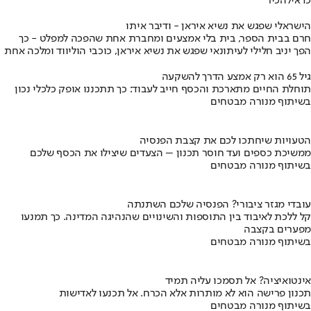
כדאי
להכיר
הישראלי שפגש את נשיא איראן - ודיבר איתו
חרם בבית הספר, בית בלי אמצעים ומחברת אחת שהפכה למפלט - כך
הפך יניב חלילי לעיתונאי שפגש את נשיא איראן, כוכבי הוליווד ומלכה אחת
גיל 65 הוא רק אמצע הדרך להשקעה
תוחלת החיים מתארכת והכסף חייב לעבוד: כך תתכננו אופק כלכלי נכון
בשיתוף מנורה מבטחים
הטעויות שיחתכו לכם את קצבת הפנסיה
ממשיכת כספים ועד חוסר תכנון – הצעדים שיצילו את הכסף שלכם
בשיתוף מנורה מבטחים
עובדי מגזר ציבורי? הפנסיה שלכם השתנתה
קל ללכת לאיבוד בין התוספות והשינויים שהנהיגה המדינה. כך תמנעו
מפערים בקצבה
בשיתוף מנורה מבטחים
אינטואיציה? אל תסמכו עליה תמיד
תכנון פרישה הוא לא מותרות אלא הכרח. אל תכנעו לאדישות
בשיתוף מנורה מבטחים