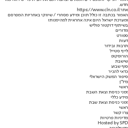
חדש.
אתר:
https://www.cln.co.il
האמור בכתבה זו כולל תוכן ומידע מסחרי / שיווקי באחריות המפרסם
ומערכת ישראל היום אינה אחראית למהימנותו
בשיתוף דוקטור פוליש
מדורים
ספורט
דעות
תרבות ובידור
לייף סטייל
הורוסקופ
שישבת
סוף שבוע
כדאי להכיר
סיפור המשק הישראלי
נדל"ן
ראשי
זמני כניסת וצאת השבת
מידע כללי
זמני כניסת וצאת שבת
ראשי
צרו קשר
מדיניות פרטיות
Hosted by SPD