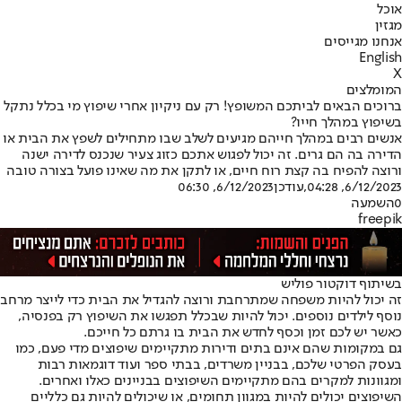
אוכל
מגזין
אנחנו מגייסים
English
X
המומלצים
ברוכים הבאים לביתכם המשופץ! רק עם ניקיון אחרי שיפוץ מי בכלל נתקל
בשיפוץ במהלך חייו?
אנשים רבים במהלך חייהם מגיעים לשלב שבו מתחילים לשפץ את הבית או
הדירה בה הם גרים. זה יכול לפגוש אתכם כזוג צעיר שנכנס לדירה ישנה
ורוצה להפיח בה קצת רוח חיים, או לתקן את מה שאינו פועל בצורה טובה
6/12/2023, 04:28
,עודכן
6/12/2023, 06:30
0
השמעה
freepik
בשיתוף דוקטור פוליש
זה יכול להיות משפחה שמתרחבת ורוצה להגדיל את הבית כדי לייצר מרחב
נוסף לילדים נוספים. יכול להיות שבכלל תפגשו את השיפוץ רק בפנסיה,
כאשר יש לכם זמן וכסף לחדש את הבית בו גרתם כל חייכם.
גם במקומות שהם אינם בתים ודירות מתקיימים שיפוצים מדי פעם, כמו
בעסק הפרטי שלכם, בבניין משרדים, בבתי ספר ועוד דוגמאות רבות
ומגוונות למקרים בהם מתקיימים השיפוצים בבניינים כאלו ואחרים.
השיפוצים יכולים להיות במגוון תחומים, או שיכולים להיות גם כלליים