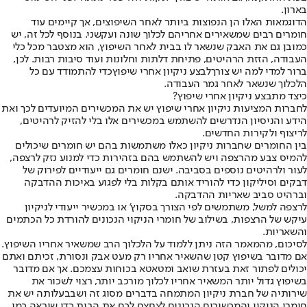
בארון.
הדוגמאות האלו הן הנפוצות ביותר לאחר השיפוצים, אך קיימים עוד
חומרים רבים שמשאירים אחריהם לכלוך שונה ועקשני. בנוסף לכל זה, יש
כמובן גם את האבק שנשאר לו בבית לאחר השיפוץ, הוא מצטבר מכל כלי
העבודה, הזזת הרהיטים, פתיחת דלתות וחלונות ועוד סיבות רבות. לכן,
ברור למדי למה יש צורך
לבצע ניקיון אחרי שיפוץ
כדי להתמודד עם כל
הלכלוך שנשאר לאחר גמר העבודה.
כיצד מתבצע ניקיון אחרי שיפוץ?
לחברות המציעות ניקיון אחרי שיפוץ יש את המכשירים המיועדים לכך ואת
הידע והניסיון הנדרשים להשתמש במכשירים אלו בלי להזיק לרהיטים,
לריצוף ולקירות החדשים.
בין החומרים שחברות ניקיון כאלו משתמשות בהם יש חומרים שיכולים
להמיס צבע מהרצפה ויש להשתמש בהם בזהירות כדי למנוע נזק לרצפה,
לעור ולרהיטים נוספים בסביבה. ישנם חומרים גם ייעודיים לפירוק של
דבקים וסיליקון כדי להוריד אותם בקלות בלי לפגוע באיכות ההדבקה
וברהיט סביב שאריות ההדבקה.
לרצפה למשל, משתמשים לפי הצורך בסקוץ’ או במכשיר ייעודי לניקיון
עיקש של הרצפות, בשילוב של חומרי הניקוי הנכונים להורדת כל הכתמים
והשאריות.
לסיכום, מהמאמר הזה ניתן ללמוד על הלכלוך הרב שמשאיר אחריו השיפוץ.
אם מדובר בשיפוץ קטן שהשאיר אחריו רק מעט אבק ונסורת, זכיתם ואתם
יכולים לפתור זאת בעזרת שואב ומטאטא בכוחות עצמכם. אך אם מדובר
בשיפוץ גדול יותר המשאיר אחריו לכלוך מורכב יותר, רצוי לשכור את
שירותיה של חברת ניקיון המתמחה בדברים מסוג זה ושבבעלותה יש את
חומרי הניקוי והמכשירים הנכונים לצחצח לכם את הבית כדי שיראה כמו