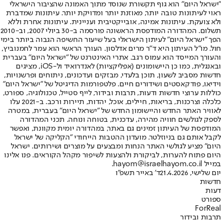
"ישראל היום" הוא גוף תקשורת שנוסד מתוך האמונה שהציבור הישראלי
ראוי לעיתונות טובה יותר, מאוזנת יותר ומדויקת יותר. עיתונות שמדברת
ולא צועקת. עיתונות אמינה, אובייקטיבית ועניינית. עיתונות אחרת וללא
תשלום. המהדורה המודפסת הראשונה פורסמה ב-30 ביולי 2007, וב-2010
הפך "ישראל היום" לעיתון הישראלי בעל שיעור החשיפה הגבוה ביותר בימי
חול. מו"ל העיתון היא ד"ר מרים אדלסון. העורך הראשי הוא עמר לחמנוביץ,
והעורך המייסד הוא עמוס רגב. אתרי האינטרנט של "ישראל היום" בעברית
ובאנגלית, כמו כן היישומונים (אפליקציות) לאנדרואיד ול-iOS, מציגים
חדשות מסביב לשעון, תוכן בלעדי, מבזקים ועדכונים, ניתוחים ופרשנויות,
וידיאו, פודקאסטים ושידורים חיים. פלטפורמות הדיגיטל של "ישראל היום"
כוללות ערוצי חדשות ודעות, תרבות ובידור, לייף סטייל, טכנולוגיה, ספורט,
כלכלה וצרכנות, בריאות, חיילים, אוכל, יהדות, תיירות ורכב. ב-2021 עלו
לאוויר האתר החדש והיישומון החדש של "ישראל היום" בעברית, במטרה
לספק לגולשים חוויה מהירה, עדכנית, בטוחה ונוחה. תכני המהדורה
המודפסת של העיתון זמינים גם באתר, במהדורה יומית מקוונת, ואפשר
לקבל אותם גם בניוזלטר. מועדון ההטבות הייחודי "הקליקה של ישראל
היום" מציע לגולשי האתר הנחות ומבצעים על מוצרים ושירותים. ישראל
היום פתוח להערות, לביקורת ולהצעות לשיפור מקהל הקוראים. פנו אלינו
במייל hayom@israelhayom.co.il.
יום שלישי, 21.4.2026
ד' באייר תשפ"ו
חדשות
דעות
ספורט
ForReal
תרבות ובידור