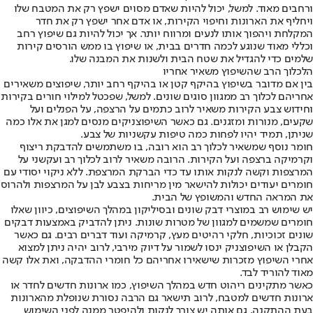
ורחבים מאוד. למשל, יכול להיות שאדם מסוים ישפץ רק את המטבח שלו
ויחליף את הארונות וחיפוי הקירות, או אדם אחר ישפץ רק את חדר
המקלחת ויהפוך אותו לנעים ומרווח יותר. אך יכול להיות גם שיפוץ רחב
וכללי מאוד שנוגע לכמה חדרים בבית, או שיפוץ בו ממש הורסים קירות
שלמים כדי להגדיל את שטח הבית ולשנות את המבנה שלו.
הלכלוך הרב שהשיפוץ משאיר אחריו
בין אם מדובר בשיפוץ בהיקף קטן או בהיקף רחב יותר, שיפוצים משאירים
אחריהם לכלוך רב ממגוון סוגים שונים. למשל, שפכטל למילוי חורים בקירות
וחידוש צבע הקירות משאיר לרוב כתמים על הרצפה, על הפנלים ועל
שקעים, מנורות ומזגנים. גם כאשר השיפוצניקים מנסים למגן את אלו כמה
שניתן, תמיד יהיו לפחות כמה טיפות עקשניות של צבע.
חומר נוסף שמשאיר לכלוך רב הוא רובה, בו משתמשים להדבקת ריצוף
וקרמיקה ברצפה ועל הקירות. הרובה משאיר לרוב לכלוך רב ועקשני על
המרצפות וקשה לנקות אותו עד כדי הברקת המרצפת. ללא ניקוי יסודי עם
חומרים יעודים יכולות להישאר מין מריחות בצבע לבן על המרצפות ולהרוס
את המראה החדש והמשופץ של הבית.
יש שימוש רב במוצרי דבק שונים ובסיליקון במהלך השיפוצים, כיוון שאלו
חומרים שמשמים למגוון של מטרות שונות. ניתן להדביק באמצעות דבקים
שונים זכוכיות, חלקי רהיטים מעץ, קרמיקה ועוד דברים רבים. גם כאשר
הקבלן או השיפוצניק ינסו לשמור על דיוק מירבי, לרוב יהיה ניתן למצוא
אחרי השיפוץ מזכרות שישאירו אחריהם כל חומרי ההדבקה, ואת אלו קשה
מאוד להוריד לבד.
כאשר מתקינים ריהוט חדש במהלך השיפוץ, כמו ארונות חדשים לחדר או
ארונות חדשים למטבח, לרוב תישאר גם הרבה נסורת שנופלת מהארונות
בעת ההתקנה, גם אותה יש צורך לנקות ולהיפטר ממנה לפני השימוש