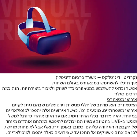
(קרדיט : דיגיטלקס – משרד פרסום דיגיטלי)
איך תוכלו להשתמש במטאוורס בעולם השיווק
אפשר וכדאי להשתמש במטאוורס כדי לשווק ולמכור ביצירתיות. הנה כמה
דרכים כאלה:
אירועי מטאוורס
המטאוורס הוא מרחב של חללי פגישות וירטואלים שבהם ניתן לקיים
אירועי משפחתיים, מופעים וכו’. כאשר אירועים אלה יהפכו לפופולאריים
במיוחד, יהיה מדובר בכלי הרחי וזמין. אם עד היום אוהדי כדורגל למשל
נפגשו ב-LIVE ביוטיוב עכשיו הם יכולים להיפגש במתחם אוהדים מיוחד
של הקבוצה האהודה עליהם, כמובן באופן וירטואלי אבל לא פחות מוחשי.
לכן אם אתם משווקים אל תחכו עד שאירועים כאלה יהפכו לפופולאריים.