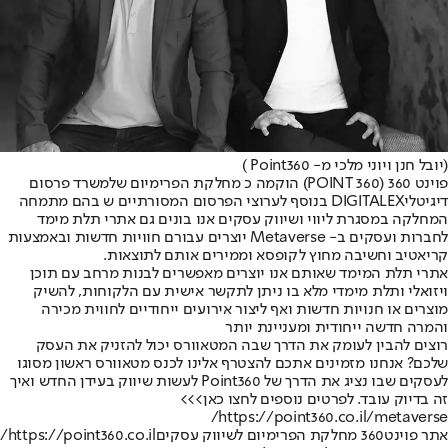
(יובל חנן ויוני מלכי מ- Point360 )
פוינט 360 (POINT 360) הוקמה כ מחלקת הפרימיום של
משרד פרסום
דיגיטלי
DIGITALEX בנוסף לערוצי הפרסום המסורתיים ש בהם מתמחה
המחלקה במסגרת ליווי ושיווק עסקים אנו בונים גם אתרי תלת מימד
לחברות ועסקים ב- Metaverse יוצרים עבורם חוויות חדשות ובאמצעות
קריאטיב וחשיבה מחוץ לקופסא וממירים אותם לתוצאות.
אתרי תלת המימד שאותם אנו יוצרים מאפשרים לבנות מרחב עם תוכן
ויזואלי ותלת מימדי מלא בו ניתן לתקשר אישית עם הלקוחות, להשיק
מוצרים או חנויות חדשות ואף ליצור אירועים ייחודיים לחווית מכירה
והמרה חדשה ייחודית ומעניינת יותר
רוצים להבין לעומק את הדרך שבה המטאוורס יכול להזניק את העסק
שלכם? אנחנו מזמינים אתכם להצטרף אלינו לכנס מטאוורס ראשון מסוגו
לעסקים שבו נציג את הדרך של Point360 לעשות שיווק בעידן החדש ואיך
זה בדיוק עובד. לפרטים נוספים לחצו כאן>>>
https://point360.co.il/metaverse/
אתר פוינט360 מחלקת הפרימיום לשיווק עסקים
https://point360.co.il/