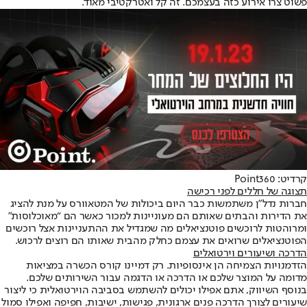
פשוט צרו אירוע כזה בעצמכם. זה קל ואטרקטיבי מאוד.
קרדיט: Point360‏
תצוגה של חללים לפני רכישה
חברות נדל”ן משתמשות כבר היום ביכולות של המטאוורס על מנת להציג
את הדירות והבתים שאותם הם מעוניינות למכור כאשר הם “מאוכלוסות”
ומרוהטות לרוכשים פוטנציאלים מה שמגדיל את ההתעניינות אצל רוכשים
הפוטנציאלים שרואים את עצמם כחלק מהבית שאותו הם רוצים לרכוש.
הדרכה ושיעורים וירטואלים
הזדמנויות הצמיחה הן אינסופיות. רק דמיינו קורס הכשרה במציאות
מדומה על המוצר שלכם או הדרכה או הדגמה עבור השירותים שלכם.
בנוסף השיווק, אתם אפילו יכולים להשתמש בסביבה הוירטואלית כי ליצור
שיעורים לצורך הדרכה פנים ארגונית, פגישות, ישיבות, חפיפה ואפילו סמול