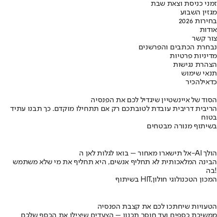
זמני כניסת וצאת שבת
מגזין השבוע
בחירות 2026
אודות
צור קשר
נבחרת הכתבים והפרשנים
מדיניות פרטיות
הצהרת נגישות
תנאי שימוש
כדאי
להכיר
הסוד של איינשטיין שיגדיל לכם את הפנסיה
הריבית דריבית עובדת לטובתכם רק אם תתחילו מוקדם. כך תבנו עתיד
בטוח
בשיתוף מנורה מבטחים
אל תישארו מאחור – בואו לגלות לאן ה-AI הולך
הבינה המלאכותית לא תחליף אנשים, היא תחליף את מי שלא משתמש
בה!
בשיתוף HIT,המכון הטכנולוגי חולון
הטעויות שיחתכו לכם את קצבת הפנסיה
ממשיכת כספים ועד חוסר תכנון – הצעדים שיצילו את הכסף שלכם