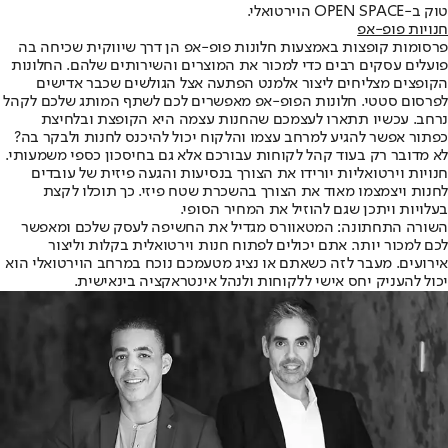
טוק ב-OPEN SPACE הוירטואלי.
חנויות פופ-אפ
פרסומות קופצות באמצעות חלונות פופ-אפ הן דרך שיווקית שכיחה בה
פועלים עסקים רבים כדי למכור את המוצרים והשירותים שלהם. החלונות
הקופצים מצליחים ליצור אלמנט הפתעה אצל הגולשים שכבר אדישים
לפרסום סטטי. חלונות הפופ-אפ מאפשרים לכם לשתף המותג שלכם לקהל
נרחב. עכשיו תתארו לעצמכם שהחנות עצמה היא הקופצת ובלחיצת
כפתור אפשר להגיע למרחב עצמו והלקוח יכול להיכנס לחנות ולבקר בה?
לא מדובר רק בעוד קהל לקוחות עבורכם אלא גם בחיסכון כספי משמעותי.
חנויות וירטואליות יורידו את הצורך בנסיעות והגעה פיזית של עובדים
לחנות ויצמצמו מאוד את הצורך בהשכרת שטח פיזי. כך תוכלו לקצת
בעלויות ויתכן שגם להוזיל את המחיר הסופי.
השורה התחתונה: המטאוורס מגדיל את החשיפה לעסק שלכם ומאפשר
לכם למכור יותר. אתם יכולים לפתוח חנות וירטואלית בקלות וליצור
אירועים. מעבר לזה כשאתם או נציג מטעמכם נוכח במרחב הוירטואלי הוא
יכול להעניק יחס אישי ללקוחות ולנהל אינטראקציה בינאישית.