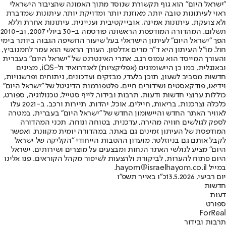
"ישראל היום" הוא גוף תקשורת שנוסד מתוך האמונה שהציבור הישראלי
ראוי לעיתונות טובה יותר, מאוזנת יותר ומדויקת יותר. עיתונות שמדברת
ולא צועקת. עיתונות אמינה, אובייקטיבית ועניינית. עיתונות אחרת וללא
תשלום. המהדורה המודפסת הראשונה פורסמה ב-30 ביולי 2007, וב-2010
הפך "ישראל היום" לעיתון הישראלי בעל שיעור החשיפה הגבוה ביותר בימי
חול. מו"ל העיתון היא ד"ר מרים אדלסון. העורך הראשי הוא עמר לחמנוביץ,
והעורך המייסד הוא עמוס רגב. אתרי האינטרנט של "ישראל היום" בעברית
ובאנגלית, כמו כן היישומונים (אפליקציות) לאנדרואיד ול-iOS, מציגים
חדשות מסביב לשעון, תוכן בלעדי, מבזקים ועדכונים, ניתוחים ופרשנויות,
וידיאו, פודקאסטים ושידורים חיים. פלטפורמות הדיגיטל של "ישראל היום"
כוללות ערוצי חדשות ודעות, תרבות ובידור, לייף סטייל, טכנולוגיה, ספורט,
כלכלה וצרכנות, בריאות, חיילים, אוכל, יהדות, תיירות ורכב. ב-2021 עלו
לאוויר האתר החדש והיישומון החדש של "ישראל היום" בעברית, במטרה
לספק לגולשים חוויה מהירה, עדכנית, בטוחה ונוחה. תכני המהדורה
המודפסת של העיתון זמינים גם באתר, במהדורה יומית מקוונת, ואפשר
לקבל אותם גם בניוזלטר. מועדון ההטבות הייחודי "הקליקה של ישראל
היום" מציע לגולשי האתר הנחות ומבצעים על מוצרים ושירותים. ישראל
היום פתוח להערות, לביקורת ולהצעות לשיפור מקהל הקוראים. פנו אלינו
במייל hayom@israelhayom.co.il.
יום רביעי, 13.5.2026
כ"ו באייר תשפ"ו
חדשות
דעות
ספורט
ForReal
תרבות ובידור