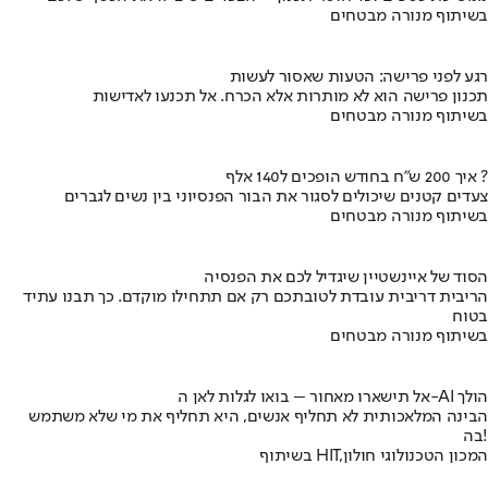
בשיתוף מנורה מבטחים
רגע לפני פרישה: הטעות שאסור לעשות
תכנון פרישה הוא לא מותרות אלא הכרח. אל תכנעו לאדישות
בשיתוף מנורה מבטחים
איך 200 ש"ח בחודש הופכים ל140 אלף ?
צעדים קטנים שיכולים לסגור את הבור הפנסיוני בין נשים לגברים
בשיתוף מנורה מבטחים
הסוד של איינשטיין שיגדיל לכם את הפנסיה
הריבית דריבית עובדת לטובתכם רק אם תתחילו מוקדם. כך תבנו עתיד
בטוח
בשיתוף מנורה מבטחים
אל תישארו מאחור – בואו לגלות לאן ה-AI הולך
הבינה המלאכותית לא תחליף אנשים, היא תחליף את מי שלא משתמש
בה!
בשיתוף HIT,המכון הטכנולוגי חולון