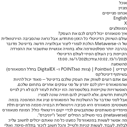
אוכל
מגזין
אנחנו מגייסים
English
X
המומלצים
איך מטאוורס יכול לקדם לכם את העסק?
עולם השיווק הדיגיטלי כל הזמן מתחדש, אבל נראה שהסביבה הוירטואלית
של ה-Metaverse הולכת לגמרי ליצור אבולוציה חדשה בדיגיטל. מדובר
בהרבה יותר מפלפטורמה אלא בחוויה אנושית שתשבור את ההפרדה
הקיימת בין העולם הפיזי לעולם הדיגיטלי
13/1/2023, 10:02
,עודכן
16/1/2023, 13:00
0
השמעה
קרדיט | Point360‏ | (צוות POINT360 ו- DigitalEX בחלל המטאוורס)
בשיתוף דיגיטלקס
אם אתם רוצים לשווק את העסק שלכם בדיגיטל – מאוד יכול להיות
שהמטאוורס ייתן לכם יתרון על פני עסקים אחרים בתחום שלכם.
האפשרויות שקיימות בפלטפורמה הזו יכולות לעזור לכם לא רק לגייס
לקוחות חדשים, אלא להעניק להם חוויה שונה לגמרי.
אבל לפני שנדבר על ההשלכות של המטאוורס נציג את המהפכה בכמה
משפטים: מטאוורס היא סביבה וירטואלית הבנויה מכמה מרחבים תלת
מימדיים משותפים שמתגבשים לכדי יקום וירטואלי כולל. המונח מטאוורס
(metaverse) בנוי משילוב המילים “מטא” ו”יוניברס”.
מה אפשר לעשות במטאוורס? כמעט כל מה שאתם יכולים לחשוב עליו:
לבלות, לעבוד, לעשות קניות ולטייל. והכל חשוב לזכור בתלת-מימד. ואולי