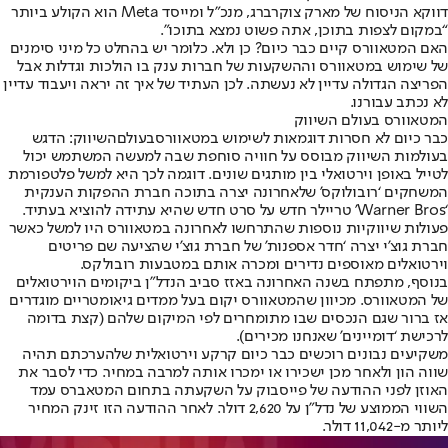
דווקא הניסוח של מארק צוקרברג, מנכ”ל ומייסד Meta הוא הקולע ביותר
“במקום לצפות בתוכן, אתה פשוט נמצא בתוכו”.
האם המטאוורס קיים כבר כיום? כן ולא. כלומר יש בהחלט כל מיני סימנים
של שימוש במטאוורס וההשקעות של חברות ענק בו הולכות וגדלות אבל
הפריצה הגדולה עדיין לא נעשתה. לכן העתיד של איך זה יראה ויעבוד עדיין
לא נכתב עבורנו.
המטאוורס בעולם השיווק
כבר כיום לא חסרות דוגמאות לשימוש ב
מטאוורס
בעולם
השיווק
: הדגש
בעולמות השיווק מבוסס על חוויה סוחפת שבה למעשה המשתמש יכול
לטייל באופן וירטואלי בין מותגים שונים. דוגמה לכך היא למשל פלטפורמת
המשחקים ‘רובולוקס’ שלאחרונה יצרה בתוכה חברת ההפקות הענקית
‘Warner Bros’ טריילר חדש על סרט חדש שהיא עתידה להוציא בעתיד.
פעולות שיווקיות נוספות שהתרחשו לאחרונה במטאוורס היו למשל כאשר
חברת גוצ’י יצרה ‘חדר אספנות’ של חברת גוצ’י שהציעה שם פריטים
וירטואלים מאוספים נדירים ומכרה אותם במטבעות רובולקס.
בנוסף, מתפתח בשנה האחרונה באזז סביב הנדל”ן ביקומים הוירטואלים
של המטאוורס. מכיוון שהמטאוורס יקום בעל ממדים גיאומטריים מוגדרים
אז ברור שגם הנכסים שבו מתומחרים לפי המיקום שלהם (קצת בדומה
לרכישת ‘דומיינים’ שאנחנו מכירים).
משקיעים נבונים רוכשים כבר כיום קרקע וירטואלית שלהערכתם תהיה
שווה הון ולאחר מכן ישכירו או ימכרו אותה למרבה במחיר. כדי לסבר את
האוזן לפני ההודעה של פייסבוק על השקעתה בתחום המטאברס עמד
השווי הממוצע של נדל”ן על 2,620 דולר. לאחר ההודעה הזו זינק המחיר
ליותר מ-11,042 דולר.