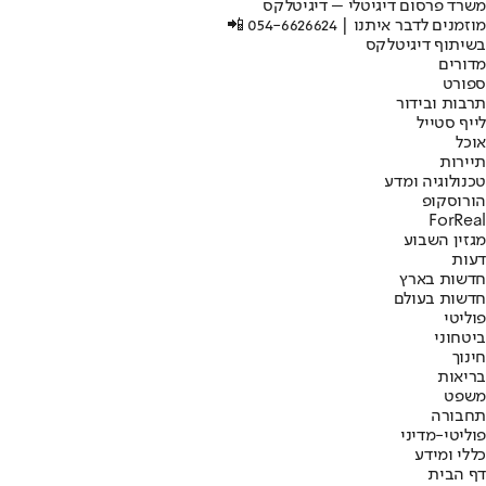
משרד פרסום דיגיטלי – דיגיטלקס
מוזמנים לדבר איתנו | 054-6626624 📲
בשיתוף דיגיטלקס
מדורים
ספורט
תרבות ובידור
לייף סטייל
אוכל
תיירות
טכנולוגיה ומדע
הורוסקופ
ForReal
מגזין השבוע
דעות
חדשות בארץ
חדשות בעולם
פוליטי
ביטחוני
חינוך
בריאות
משפט
תחבורה
פוליטי-מדיני
כללי ומידע
דף הבית