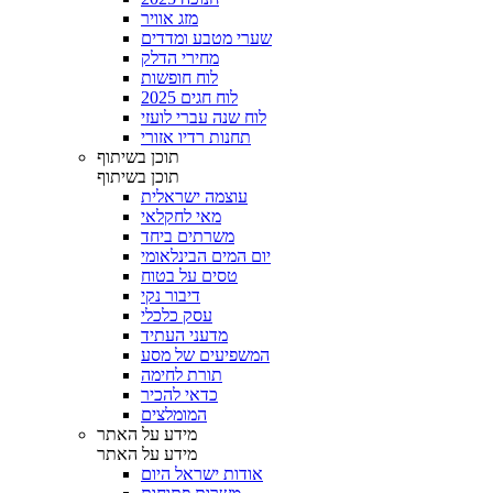
מזג אוויר
שערי מטבע ומדדים
מחירי הדלק
לוח חופשות
לוח חגים 2025
לוח שנה עברי לועזי
תחנות רדיו אזורי
תוכן בשיתוף
תוכן בשיתוף
עוצמה ישראלית
מאי לחקלאי
משרתים ביחד
יום המים הבינלאומי
טסים על בטוח
דיבור נקי
עסק כלכלי
מדעני העתיד
המשפיעים של מסע
תורת לחימה
כדאי להכיר
המומלצים
מידע על האתר
מידע על האתר
אודות ישראל היום