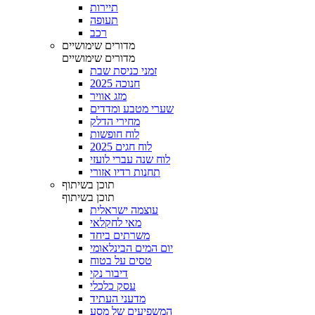
תיירות
תעופה
רכב
מדורים שימושיים
מדורים שימושיים
זמני כניסת שבת
חנוכה 2025
מזג אוויר
שערי מטבע ומדדים
מחירי הדלק
לוח חופשות
לוח חגים 2025
לוח שנה עברי לועזי
תחנות רדיו אזורי
תוכן בשיתוף
תוכן בשיתוף
עוצמה ישראלית
מאי לחקלאי
משרתים ביחד
יום המים הבינלאומי
טסים על בטוח
דיבור נקי
עסק כלכלי
מדעני העתיד
המשפיעים של מסע