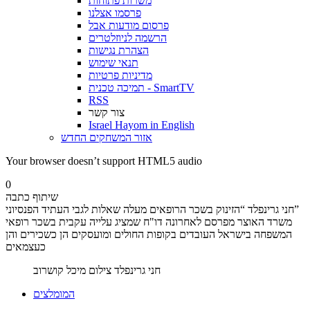
משרות פתוחות
פרסמו אצלנו
פרסום מודעות אבל
הרשמה לניוזלטרים
הצהרת נגישות
תנאי שימוש
מדיניות פרטיות
תמיכה טכנית - SmartTV
RSS
צור קשר
Israel Hayom in English
אזור המשחקים החדש
Your browser doesn’t support HTML5 audio
0
שיתוף כתבה
חני גרינפלד “הזינוק בשכר הרופאים מעלה שאלות לגבי העתיד הפנסיוני”
משרד האוצר מפרסם לאחרונה דו"ח שמציג עלייה עקבית בשכר רופאי
המשפחה בישראל העובדים בקופות החולים ומועסקים הן כשכירים והן
כעצמאים
חני גרינפלד צילום מיכל קושרוב
המומלצים