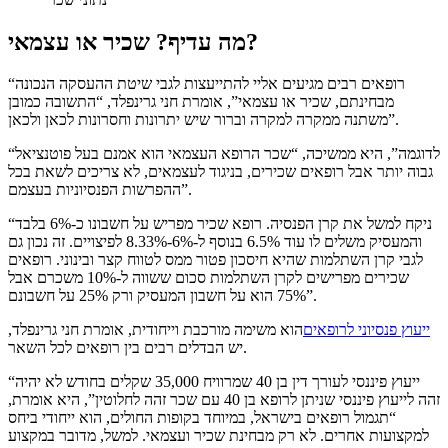
מה עדיף? שכיר או עצמאי?
“רופאים רבים מגיעים אליי להתייעצות לגבי שיטת ההעסקה הנכונה
מבחינתם, שכיר או עצמאי”, אומרת חני גרינפלד, “התשובה כמובן
משתנה ממקרה למקרה וברור שיש יתרונות וחסרונות לכאן ולכאן”.
“לדוגמה”, היא ממשיכה, “שכר הרופא העצמאי הוא אמנם בעל פוטנציאל
גבוה יותר אבל רופאים שכירים, בניגוד לעצמאים, לא צריכים לשאת בכל
ההפרשות הפנסיוניות בעצמם”.
“ניקח למשל את קרן הפנסיה. רופא שכיר מפריש על חשבונו כ-6% בלבד
והמעסיק משלים לו עוד 6.5% בנוסף ל-6%-8.33% לפיצויים. זה נכון גם
לגבי קרן השתלמות שהיא חיסכון פטור ממס לטווח קצר ובינוני. רופאים
שכירים מפרישים לקרן השתלמות סכום ששווה ל-10% משכרם אבל
75% הוא על חשבון המעסיק ורק 25% על חשבונם”.
ייעוץ פנסיוני לרופאים
הוא משימה מורכבת וייחודית, אומרת חני גרינפלד,
יש הבדלים רבים בין רופאים לכל השאר.
“ייעוץ פיננסי לעורך דין בן 40 שמרוויח 35,000 שקלים בחודש לא יהיה
זהה לייעוץ פיננסי שניתן לרופא בן 40 עם שכר זהה לחלוטין”, היא אומרת,
“תגמול רופאים בישראל, במיוחד בקופות החולים, הוא ייחודי ביחס
למקצועות אחרים. לא רק מבחינת שכיר ועצמאי. למשל, מדובר במקצוע