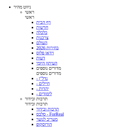
ניווט מהיר
ראשי
ראשי
דף הבית
חדשות
כלכלה
צרכנות
העולם
בחירות 2026
וידאו פלוס
דעות
העיתון היומי
מדורים נוספים
מדורים נוספים
- נדל"ן
- חיילים
- יהדות
- לימודים
תרבות ובידור
תרבות ובידור
תרבות ובידור
סלבס - ForReal
מעריב לנוער
הורוסקופ