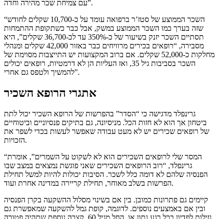
עם צמיחת שכר מהירה וחדה”.
“השכר הממוצע של סטז’ר ברפואה עומד על כ-10,700 שקלים לחודש
שזה בערך כמו השכר הממוצע במשק, אבל כבר כשתקופת ההתמחות
תסתיים השכר יזנק בשיעור של כ-350% עד לכ-36,700 שקלים”, היא
מסבירה, “רופאים בכירים מרוויחים כבר באזור 42,000 שקלים ומנהלי
מחלקות כ-52,000 שקלים. אם ברוב המקצועות יש התייצבות מסוימת של
השכר בסביבות גיל 35, ואז העליות הן לא דרמטיות, רופאים יכולים
להמשיך ולטפס גם אחרי”.
אתגרי הרופא השכיר
גרינפלד מדגישה כי “הסדר” בהפרשות של הרופא השכיר יכול לתת
ביטחון אך הוא לא חזות הכל. מניסיונה, גם בתיקים פנסיוניים וביטוחיים
של רופאים שכירים יש לא מעט עבודה שאפשר לעשות בכדי לשפר את
הזכויות.
“המסר שלי לרופאים השכירים הוא לא לשקוט על השמרים”, אומרת
גרינפלד, “רוב הרופאים השכירים שאני פוגשת נמצאים במצב שבו
הפנסיה שלהם לא דומה כלל לשכר. הסיבות יכולות להיות למשל תחילת
הפרשות בשלב מאוחר, תחילת קריירה במדינה אחרת ועוד.
קיימים גם פתרונות כמובן. בין אם בשינוי מסלול ההשקעה בקרן הפנסיה
ובין אם באמצעים נוספים. לדוגמה, קופת גמל להשקעה שמאפשרת גם
נזילות לפדיון בכל רגע נתון או, החל מגיל 60, קצבה נוספת שתהיה פטורה