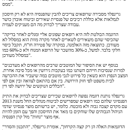
ממס”.
גרינפלד מסבירה שרופאים צריכים להבין שהפנסיה היא לא רק חיסכון
לגמלאות אלא כוללת רכיבים של פנסיית שאירים וביטוח אובדן כושר
עבודה שצריך לבדוק מה הם מעניקים לעמית.
“הדוגמה הבולטת לזה היא רופאים שפונים אליי ומגלים לאחר בדיקה
שהכיסוי שהם משאירים לשארים לאחר מקרה מוות הוא במסלול לא
מעודכן. כתוצאה מזה האלמנה, במקרה של פטירה חו”ח, תקבל כיסוי
חלקי בלבד. למשל, כ-30% מהשכר של הרופא המנוח ולא כ-60% כמו
במסלול מעודכן”.
“בנוסף יש את הסיפור של המוטבים שרבים מהרופאים לא מעדכנים
למרות שנסיבות חייהם השתנו כמו בעקבות גירושין או מכל סיבה אחרת.
המצב הנפוץ הוא כשאין כל פירוט לגבי מוטבים במה שיעביר את ההכרעה
לבית משפט לפי חוק הירושה. בין אם בהתאם לצוואה ובין אם לפי
הכללים הנוקשים של ירושה לפי דין”.
גרינפלד נותנת דוגמה נפוצה לרופאים שכירים שצריכים לבדוק את התיק
הפנסיוני שלהם כמו רופאים שמפרישים לביטוח מנהלים החל משנת 2013
עם מקדם קצבה גבוה ולא מובטח. כלומר, יש ברשותם מוצר פנסיוני שדמי
הניהול הגבוהים שלו שוחקים בו מאד את החיסכון והפך עם הזמן להיות
אף מוצר “נחות” מול קרן הפנסיה.
“הדוגמאות האלה הן רק קצה הקרחון”, אומרת גרינפלד, “התכנון והסדר