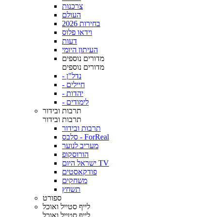
צרכנות
העולם
בחירות 2026
וידאו פלוס
דעות
העיתון היומי
מדורים נוספים
מדורים נוספים
- נדל"ן
- חיילים
- יהדות
- לימודים
תרבות ובידור
תרבות ובידור
תרבות ובידור
סלבס - ForReal
מעריב לנוער
הורוסקופ
ישראל היום TV
פודקאסטים
משחקים
תשחץ
ספורט
לייף סטייל ואוכל
לייף סטייל ואוכל