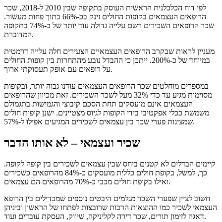
לפי דוח הכלכלנית הראשית העוסק בתקופה שבין 2010 ל-2018, שכר
הרופאים העצמאים בקופות החולים זינק בכ-66% בתוך פחות מעשור.
שכר הרופאים השכירים רשם עלייה גדולה עוד יותר של כ-74% בתקופה
המדוברת.
מעניין לראות שבקרב הרופאים העצמאיים הצעירים חלה עלייה דרמטית
במיוחד של כ-200%. ייתכן כי ההבדל נובע מהתחרות בין קופות החולים
על רופאים עם אופק תעסוקתי ארוך.
במספרים מוחלטים שכר הרופאים העצמאים עודנו גבוה יותר, ובקופות
מסוימות מגיע עד כדי 32% מעל לשכר השכירים. זאת מכיוון שהרופאים
העצמאים אינם מועסקים תחת הסכם קיבוצי והגמישות בתגמולם
משמשת ככלי אפקטיבי בידי הקופות לגיוס מצטיינים. ישנן קופות חולים
שמציגות פערי שכר בין עצמאים לשכירים המגיעים אפילו ל-57%.
שכיר ועצמאי – לא אותו הדבר
קיימים הבדלים לא קטנים ביחס שבין עצמאים לשכירים בין קופה לקופה.
כך, למשל, בקופת חולים כללית מועסקים כ-84% מהרופאים כשכירים
ואילו בקופת חולים מכבי כ-70% מהרופאים הם עצמאים.
חשוב לציין שפערי השכר מגלמים היבטים נוספים שמבדילים בין הרופא
העצמאי לשכיר כמו ההוצאות הרבות שרובצות לפתחו של הראשון וביניהן
דאגה לזימון תורים, שכר דירה לקליניקה, שיווק, העסקת עובדים ועוד.