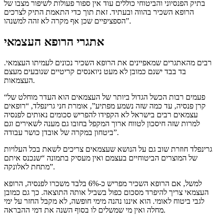
בתיק הפנסיוני והביטוחי כוללים עוד אין ספור פעולות לשיפור מצבו של
הרופא השכיר בהווה ובעתיד. זאת תוך כדי התאמת התיק לצרכים
הספציפיים שכן אף מקרה לא זהה למשנהו”.
אתגרי הרופא העצמאי
רבים מהאתגרים שמאפיינים את הרופא השכיר נכונים לעמיתו העצמאי.
בד בבד ישנם כמובן לא מעט ניואנסים קריטיים שנובעים מעצם
העצמאות.
“פעמים רבות הכשל הגדול ביותר של העצמאים הוא העדר מוחלט של
קרן פנסיה, עד כמה שזה נשמע מפתיע”, אומרת חני גרינפלד, “רופאים
עצמאים רבים בישראל לא הקפידו להפריש סכומים נאותים לפנסיה
למרות שזה חיסכון לטווח ארוך המקפל בחובו גם מענה לשאירים וגם
ביטחון במקרה של אובדן כושר עבודה”.
גרינפלד חוזרת שוב גם על הנושא שעצמאים צריכים לשאת בכל העלויות
של המוצרים הביטוחיים בעצמם ואין מעסיק בתמונה “שנכנס איתם
מתחת לאלונקה”.
למשל, אם הרופא השכיר מפריש כ-6% בלבד משכרו לפנסיה, הרופא
העצמאי צריך להיפרד מסכום כפול בשביל אותה התוצאה. כך גם כמובן
לגבי ביטוח לאומי. הוא איננו נהנה מימי חופשה, לא מקבל החזר על ימי
מחלה ואין מי שמשלים לו בסוף השנה את דמי ההבראה.