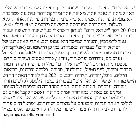
"ישראל היום" הוא גוף תקשורת שנוסד מתוך האמונה שהציבור הישראלי
ראוי לעיתונות טובה יותר, מאוזנת יותר ומדויקת יותר. עיתונות שמדברת
ולא צועקת. עיתונות אמינה, אובייקטיבית ועניינית. עיתונות אחרת וללא
תשלום. המהדורה המודפסת הראשונה פורסמה ב-30 ביולי 2007,
וב-2010 הפך "ישראל היום" לעיתון הישראלי בעל שיעור החשיפה הגבוה
ביותר בימי חול. מו"ל העיתון היא ד"ר מרים אדלסון. העורך הראשי הוא
עמר לחמנוביץ, והעורך המייסד הוא עמוס רגב. אתרי האינטרנט של
"ישראל היום" בעברית ובאנגלית, כמו כן היישומונים (אפליקציות)
לאנדרואיד ול-iOS, מציגים חדשות מסביב לשעון, תוכן בלעדי, מבזקים
ועדכונים, ניתוחים ופרשנויות, וידיאו, פודקאסטים ושידורים חיים.
פלטפורמות הדיגיטל של "ישראל היום" כוללות ערוצי חדשות ודעות,
תרבות ובידור, לייף סטייל, טכנולוגיה, ספורט, כלכלה וצרכנות, בריאות,
חיילים, אוכל, יהדות, תיירות ורכב. ב-2021 עלו לאוויר האתר החדש
והיישומון החדש של "ישראל היום" בעברית, במטרה לספק לגולשים חוויה
מהירה, עדכנית, בטוחה ונוחה. תכני המהדורה המודפסת של העיתון
זמינים גם באתר, במהדורה יומית מקוונת, ואפשר לקבל אותם גם
בניוזלטר. מועדון ההטבות הייחודי "הקליקה של ישראל היום" מציע
לגולשי האתר הנחות ומבצעים על מוצרים ושירותים. ישראל היום פתוח
להערות, לביקורת ולהצעות לשיפור מקהל הקוראים. פנו אלינו במייל
hayom@israelhayom.co.il.