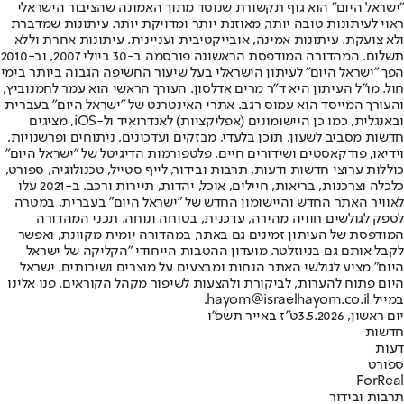
"ישראל היום" הוא גוף תקשורת שנוסד מתוך האמונה שהציבור הישראלי
ראוי לעיתונות טובה יותר, מאוזנת יותר ומדויקת יותר. עיתונות שמדברת
ולא צועקת. עיתונות אמינה, אובייקטיבית ועניינית. עיתונות אחרת וללא
תשלום. המהדורה המודפסת הראשונה פורסמה ב-30 ביולי 2007, וב-2010
הפך "ישראל היום" לעיתון הישראלי בעל שיעור החשיפה הגבוה ביותר בימי
חול. מו"ל העיתון היא ד"ר מרים אדלסון. העורך הראשי הוא עמר לחמנוביץ,
והעורך המייסד הוא עמוס רגב. אתרי האינטרנט של "ישראל היום" בעברית
ובאנגלית, כמו כן היישומונים (אפליקציות) לאנדרואיד ול-iOS, מציגים
חדשות מסביב לשעון, תוכן בלעדי, מבזקים ועדכונים, ניתוחים ופרשנויות,
וידיאו, פודקאסטים ושידורים חיים. פלטפורמות הדיגיטל של "ישראל היום"
כוללות ערוצי חדשות ודעות, תרבות ובידור, לייף סטייל, טכנולוגיה, ספורט,
כלכלה וצרכנות, בריאות, חיילים, אוכל, יהדות, תיירות ורכב. ב-2021 עלו
לאוויר האתר החדש והיישומון החדש של "ישראל היום" בעברית, במטרה
לספק לגולשים חוויה מהירה, עדכנית, בטוחה ונוחה. תכני המהדורה
המודפסת של העיתון זמינים גם באתר, במהדורה יומית מקוונת, ואפשר
לקבל אותם גם בניוזלטר. מועדון ההטבות הייחודי "הקליקה של ישראל
היום" מציע לגולשי האתר הנחות ומבצעים על מוצרים ושירותים. ישראל
היום פתוח להערות, לביקורת ולהצעות לשיפור מקהל הקוראים. פנו אלינו
במייל hayom@israelhayom.co.il.
יום ראשון, 3.5.2026
ט"ז באייר תשפ"ו
חדשות
דעות
ספורט
ForReal
תרבות ובידור