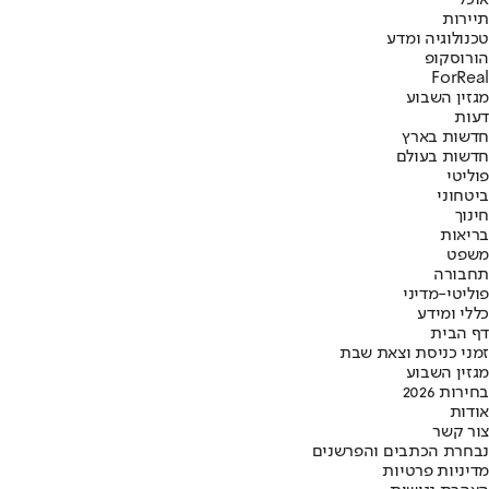
אוכל
תיירות
טכנולוגיה ומדע
הורוסקופ
ForReal
מגזין השבוע
דעות
חדשות בארץ
חדשות בעולם
פוליטי
ביטחוני
חינוך
בריאות
משפט
תחבורה
פוליטי-מדיני
כללי ומידע
דף הבית
זמני כניסת וצאת שבת
מגזין השבוע
בחירות 2026
אודות
צור קשר
נבחרת הכתבים והפרשנים
מדיניות פרטיות