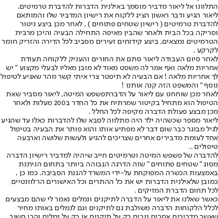
התלוונו אל ליאור מדביר מוסמך באילנית הדברות ל
הדברת טרמיטים
.
ליאור הגיע ודבר ראשון הציג ללקוח את רישיון המדביר שלו והמותאם
להדברת טרמיטים ( רישיון שטחים פתוחים ) , לאחר מכן ביצע ניטור
וסריקה בכל הבית ולאחר שהבין מאיפה התחילה הבעיה והיכן מרבית
הטרמיטים נמצאים, ביצע קידוחים זעירים מסביב לכל הדירה והזריק חומר
לקרקע .
לאחר סיום העבודה ליאור סתם את החורים והעניק ללקוחה תעודת
אחריות מלאה ואף אמר לה משפט מאוד לא מובן מאליו לבעלי מקצוע ” יש
לך אחריות מלאה ! אם הבעיה לא תיפטר צרי איתי קשר מהר שאגיע לטיפול
נוסף ” והמשפט הזה קנה אותנו !
לאחר מכן שוחחנו עם ליאור על הדברת
פשפש המיטה
, ליאור מסביר שאת
הטיפול הוא מתחיל בקיטור שמרתיח את כל החדר ב200 מעלות ולאחר
מכן מבצע פעולת הדברה מקיפה לכל החלל .
ליאור מספר שכשהיה ילד היה מתלווה לסבא שלו להדברות כאלו עד שהגיע
לגיל מבוגר כבר שום דבר לא מפתיע אותו והוא פותר את הבעיה בטיפול
אחד לעומת מדבירים אחרים שצריכים להגיע ולעשות שלושה וארבעה
טיפולים ..
להדברה של פשפש המיטה וטרמיטים חייב שיהיה למדביר רישיון הדברה
מסוג ״ שטחים פתוחים ״ שזה הדרגה הגבוהה ביותר בתחום הניתנת
באמצעות הכשרה המפוקחת על-ידי המשרד להגנת הסביבה. כמו כן ,
כמובן שלאילנית הדברות יש את כל ההתרים וכל האישורים הרלוונטיים
לכל תחום הדברת המזיקים .
כאשר שאלנו את ליאור על הדברה לתיקנים ונמלים נאמר לי שהם מבצעים
לכלל הלקוחות הדברה משולבת גם לתיקנים וגם לנמלים באותו מחיר
שאשר מדבירים אחרים גובים רק על תיקנים או רק על נמלים והכי חשוב