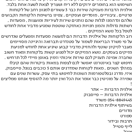
השימוש הוא בחומרים ירוקים ללא ריח ושצריך לצאת לשעה אחת בלבד.
אילנית הדברות מעניקה שירות כבר 3 עשורים למגוון רחב של לקוחות
פרטיים , ציבוריים , מוסדיים ועסקיים , צפינו ברשימת הלקוחות הקבועים
שלהם ונדהמנו לגלות שהם נותנים שירות לעיריות ומועצות , מסעדות ,
רשתות גדולות והמון חנויות כאחזקה שוטפת שמגיע מדביר אחת לחודש
לטפל בכל נושא המזיקים .
רוב הלקוחות של אילנית הדברות הם למעשה מסעדות ומפעלים שנדרשים
על פי משרד הבריאות לשמור על סטנדרט תברואה והיגיינה מסויימים
מעבר לניקיון שוטף ולהחזיק מדביר קבוע שיגיע אחת לחודש למניעת
מזיקים בעסקים. נושא המזיקים יכול לפגוע קשות בלקוחות ומאוד חשוב
שחברה אמינה תעניק לכם שירות איכותי וזמין באופן מיידי לכל תרחיש .
חיפוש קצר באינטרנט יאפשר לכם לצפות במאות ביקורות שהם קיבלו
במהלך השנים , מאות לקוחות שמדרגים אותם 5 כוכבים בגוגל, פייסבוק,
איזי, מדרג ובפלטפורמות השונות לחיפוש בתי עסק. עשרות שנים עם
שמירה על מוניטין כבר אומר את הכל ואין יותר מה להוסיף אנחנו ממליצים
!
אילנית הדברות – אתר
אילנית הדברות – פייסבוק
054-8849445 משרד
בשיתוף אילנית הדברות
מדורים
ספורט
תרבות ובידור
לייף סטייל