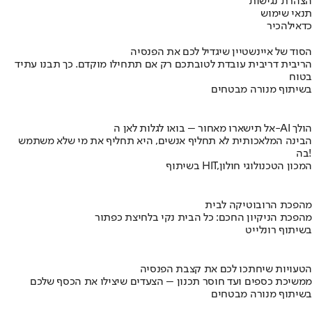
הצהרת נגישות
תנאי שימוש
כדאי
להכיר
הסוד של איינשטיין שיגדיל לכם את הפנסיה
הריבית דריבית עובדת לטובתכם רק אם תתחילו מוקדם. כך תבנו עתיד
בטוח
בשיתוף מנורה מבטחים
אל תישארו מאחור – בואו לגלות לאן ה-AI הולך
הבינה המלאכותית לא תחליף אנשים, היא תחליף את מי שלא משתמש
בה!
בשיתוף HIT,המכון הטכנולוגי חולון
מהפכת הרובוטיקה לבית
מהפכת הניקיון החכם: כל הבית נקי בלחיצת כפתור
בשיתוף רונלייט
הטעויות שיחתכו לכם את קצבת הפנסיה
ממשיכת כספים ועד חוסר תכנון – הצעדים שיצילו את הכסף שלכם
בשיתוף מנורה מבטחים