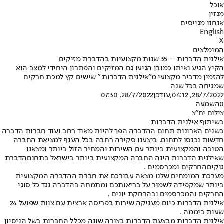
אוכל
מגזין
אנחנו מגייסים
English
X
המומלצים
אילנית הדברות – 35 שנות מקצועיות בהדברת מזיקים
הקיץ הגיע ואיתו כמובן הגיעו גם המזיקים והפתרון היחידי למצב הוא
להזמין מדביר מקצועי מ"אילנית הדברות " שישים קץ למכת חרקים
שמגיחה בכל שנה
28/7/2022, 04:12
,עודכן
28/7/2022, 07:30
0
השמעה
צילום יח"צ
בשיתוף אילנית הדברות
בשנים הארונות תחום ההדברה הפך להיות מאוד רחב ועוד חברות הדברה
חדשות נכנסו לתחום. ביצענו סקירה רחבה בכל הענף למציאת החברה
הטובה והמקצועית ביותר עם השירות והמחיר הזול ביותר ומצאנו
שאילנית הדברות הינה החברה המקצועית ביותר בישראל בתחום
הדברת
גוקים
החרקים ומכרסמים .
מערכת המומחים שלנו מצאה עבורכם את חברת ההדברה המקצועית
ביותר שמקפידה לשמור על בריאותכם ומתמחה בהדברה נגד כל סוגי
החרקים והמכרסמים ובהרחקת יונים .
אילנית הדברות כיום מעניקה שירות בפריסה ארצית עם צוות שפועל 24
שעות ביממה .
אילנית הדברות מבצעת הדברות בצורה שונה מכלל החברות בשל הניסיון