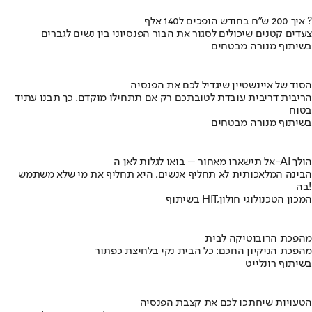
איך 200 ש"ח בחודש הופכים ל140 אלף ?
צעדים קטנים שיכולים לסגור את הבור הפנסיוני בין נשים לגברים
בשיתוף מנורה מבטחים
הסוד של איינשטיין שיגדיל לכם את הפנסיה
הריבית דריבית עובדת לטובתכם רק אם תתחילו מוקדם. כך תבנו עתיד
בטוח
בשיתוף מנורה מבטחים
אל תישארו מאחור – בואו לגלות לאן ה-AI הולך
הבינה המלאכותית לא תחליף אנשים, היא תחליף את מי שלא משתמש
בה!
בשיתוף HIT,המכון הטכנולוגי חולון
מהפכת הרובוטיקה לבית
מהפכת הניקיון החכם: כל הבית נקי בלחיצת כפתור
בשיתוף רונלייט
הטעויות שיחתכו לכם את קצבת הפנסיה