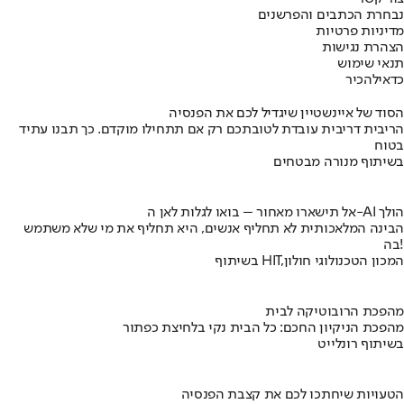
נבחרת הכתבים והפרשנים
מדיניות פרטיות
הצהרת נגישות
תנאי שימוש
כדאי
להכיר
הסוד של איינשטיין שיגדיל לכם את הפנסיה
הריבית דריבית עובדת לטובתכם רק אם תתחילו מוקדם. כך תבנו עתיד
בטוח
בשיתוף מנורה מבטחים
אל תישארו מאחור – בואו לגלות לאן ה-AI הולך
הבינה המלאכותית לא תחליף אנשים, היא תחליף את מי שלא משתמש
בה!
בשיתוף HIT,המכון הטכנולוגי חולון
מהפכת הרובוטיקה לבית
מהפכת הניקיון החכם: כל הבית נקי בלחיצת כפתור
בשיתוף רונלייט
הטעויות שיחתכו לכם את קצבת הפנסיה