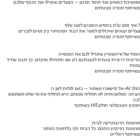
ממשיכת כספים ועד חוסר תכנון – הצעדים שיצילו את הכסף שלכם
בשיתוף מנורה מבטחים
איך 200 ש"ח בחודש הופכים ל140 אלף ?
צעדים קטנים שיכולים לסגור את הבור הפנסיוני בין נשים לגברים
בשיתוף מנורה מבטחים
הסוד של איינשטיין שיגדיל לכם את הפנסיה
הריבית דריבית עובדת לטובתכם רק אם תתחילו מוקדם. כך תבנו עתיד
בטוח
בשיתוף מנורה מבטחים
אל תישארו מאחור – בואו לגלות לאן ה-AI הולך
הבינה המלאכותית לא תחליף אנשים, היא תחליף את מי שלא משתמש
בה!
בשיתוף HIT,המכון הטכנולוגי חולון
מהפכת הרובוטיקה לבית
מהפכת הניקיון החכם: כל הבית נקי בלחיצת כפתור
בשיתוף רונלייט