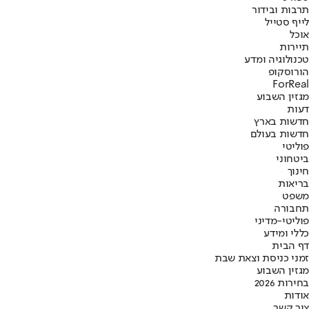
תרבות ובידור
לייף סטייל
אוכל
תיירות
טכנולוגיה ומדע
הורוסקופ
ForReal
מגזין השבוע
דעות
חדשות בארץ
חדשות בעולם
פוליטי
ביטחוני
חינוך
בריאות
משפט
תחבורה
פוליטי-מדיני
כללי ומידע
דף הבית
זמני כניסת וצאת שבת
מגזין השבוע
בחירות 2026
אודות
צור קשר