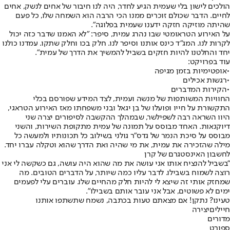
הולכים לישון בלי שעמית הגיע לחדר, היה לנו חיבור של אחים לנשק, אחים
לחיים. הדבר שכולם זוכרים ממנו הכי הרבה הוא השמחה שלו, כל פעם
שהיתה מוזיקה חזקה ידענו שעמית בפלוגה".
על האירוע הטראומטי שבו נהרג עמית, סיפר: "לא האמנו שדבר כזה יכול
לקרות לנו. המג"ד כינס אותנו וסיפר לנו. חלק בכו וחלק שתקו. עמדנו כולנו
יחד והחלטנו להיות חזקים בשביל להמשיך את הדרך של עמית".
עוד בפרויקט:
•
אופטימיות בזמן מגיפה
•
רגשות אכילים
•
הקירות המדברים
החוויות המשותפות של מנשה ועמית, לצד המידע שפורסם בכלי
התקשורת על חייו ופועלו של בן יגאל ובני משפחתו מאז האירוע הטראגי,
היוו השראה רבה לשפילשר, שבמהלך ההקשבה לסיפורים יצרה שני
דיוקנאות. האחד מבוסס על תמונה של עמית מתקופת השירות, והשני
מבוסס על סיכת הנמר של גדס"ר גולני בשילוב כל תכונותיו ולמעשה כל
מילה שהזכירה את עמית, את מי שהיה ואת הדרך שהוא וטקלה עברו יחד.
לחשבון האינסטגרם של קרן
"בשביל להנציח אותו אני עושה את מה שהוא היה עושה, גם כשקשה לי אני
רוצה לשמוח בשבילו. לדבר עליו כמה שיותר, על הדברים הטובים. מה
שמחזק אותי זה שיצא לי להיות חלק מהחיים שלו. עוברים עלי לפעמים
ימים לא פשוטים, אבל אני עובר אותם בשבילו".
טעינו? נתקן! אם מצאתם טעות בכתבה, נשמח שתשתפו אותנו
חיילים
יצירה
מדורים
ספורט