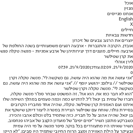
אוכל
מגזין
אנחנו מגייסים
English
X
חיילים
חדשות צבאיות
יוצרים את הרגע: צבעים של זיכרון
אובדן, הקרבה והתגברות • ארבעה רגעים משמעותיים בשנה החולפת של
ארבעה חיילים, מוצגים דרך יצירותיהן של ארבע אמניות • מנשה טקלה פגש
את קרן שפילשר
לירן אוהלי
21/9/2020, 02:09
,עודכן
21/9/2020, 07:39
0
"אני עושה את מה שהוא היה עושה, גם כשקשה לי". מנשה טקלה וקרן
שפילשר // צילום: יהושע יוסף // "אני עושה את מה שהוא היה עושה, גם
כשקשה לי". מנשה טקלה וקרן שפילשר
"הוא לא חבר כמו אח, הוא אח", זה המשפט שבחר סמ"ר מנשה טקלה,
חברו של עמית בן יגאל ז"ל, להדגיש כמה וכמה פעמים במהלך השיחה שלו
איתנו ועם האמנית קרן שפילשר. טקלה, שהיה אחד מחבריו הקרובים
בסיירת גולני, שוחח עם שפילשר הציירת במטרה ליצור דיוקן שישקף את
בן יגאל, שהיה אהוב על כל חבריו, כזה שתמיד בלט וכולם אהבו והכירו.
כשברקע מתנגן השיר "ימים יפים" של מועדון הקצב של אביהו פנחסוב,
השיר שאיתו היו מתעוררים בכל בוקר, סיפר מנשה על מי היה עמית
ובעיקר על הילת האווירה ומצב הרוח החיובי שתמיד היו סביבו. "לא היינו