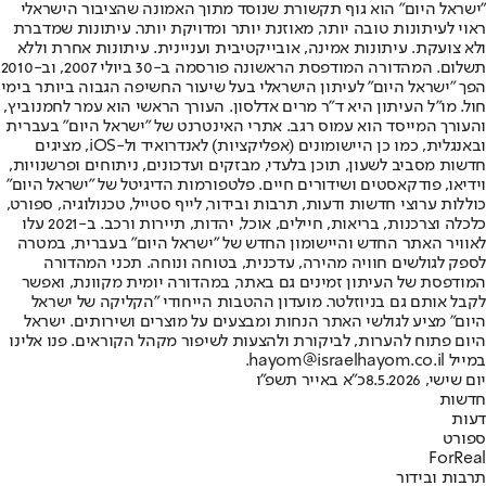
"ישראל היום" הוא גוף תקשורת שנוסד מתוך האמונה שהציבור הישראלי
ראוי לעיתונות טובה יותר, מאוזנת יותר ומדויקת יותר. עיתונות שמדברת
ולא צועקת. עיתונות אמינה, אובייקטיבית ועניינית. עיתונות אחרת וללא
תשלום. המהדורה המודפסת הראשונה פורסמה ב-30 ביולי 2007, וב-2010
הפך "ישראל היום" לעיתון הישראלי בעל שיעור החשיפה הגבוה ביותר בימי
חול. מו"ל העיתון היא ד"ר מרים אדלסון. העורך הראשי הוא עמר לחמנוביץ,
והעורך המייסד הוא עמוס רגב. אתרי האינטרנט של "ישראל היום" בעברית
ובאנגלית, כמו כן היישומונים (אפליקציות) לאנדרואיד ול-iOS, מציגים
חדשות מסביב לשעון, תוכן בלעדי, מבזקים ועדכונים, ניתוחים ופרשנויות,
וידיאו, פודקאסטים ושידורים חיים. פלטפורמות הדיגיטל של "ישראל היום"
כוללות ערוצי חדשות ודעות, תרבות ובידור, לייף סטייל, טכנולוגיה, ספורט,
כלכלה וצרכנות, בריאות, חיילים, אוכל, יהדות, תיירות ורכב. ב-2021 עלו
לאוויר האתר החדש והיישומון החדש של "ישראל היום" בעברית, במטרה
לספק לגולשים חוויה מהירה, עדכנית, בטוחה ונוחה. תכני המהדורה
המודפסת של העיתון זמינים גם באתר, במהדורה יומית מקוונת, ואפשר
לקבל אותם גם בניוזלטר. מועדון ההטבות הייחודי "הקליקה של ישראל
היום" מציע לגולשי האתר הנחות ומבצעים על מוצרים ושירותים. ישראל
היום פתוח להערות, לביקורת ולהצעות לשיפור מקהל הקוראים. פנו אלינו
במייל hayom@israelhayom.co.il.
יום שישי, 8.5.2026
כ"א באייר תשפ"ו
חדשות
דעות
ספורט
ForReal
תרבות ובידור