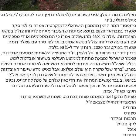
חיילים ברמת הגולן, לפני כשבועיים (למצולמים אין קשר לכתבה) // צילום:
אייל מרגולין, ג'יני
פרופסור תמר הרמן מהמכון הישראלי לדמוקרטיה אמרה כי לפי סקר
שנערך בפברואר 2020 בנושא אמינות שהציבור מייחס לדיווחו צה"ל בנושא
האובדנות, עולה כי 46% מהנשאלים אמרו כי הם מסכימים או די מסכימים
עם הקביעה שדיווחו צה"ל בנושא אמינים, אך לפי סקר עם שאלה דומה
שנערך באוקטובר 2020, הנתון ירד ל-38% בלבד.
בדיון דיבר גם פרופסור גיל זלצמן, יו"ר המועצה הלאומית למניעת אובדנות,
שאמר שישראל נמצאת מתחת לממוצע העולמי בשיעור אובדנות לנפש
בכלל ושצה"ל נמצא הרבה מתחת לממוצע בהשוואה לצבאות אחרים בעולם
בפרט. "ברור שכל מקרה הוא עולם ומלואו, אבל כאיש מדע שיעור האובדנות
בצה"ל הוא נמוך מאוד, ואני מצהיר לפרוטוקול שלא נכון לבקר את צה"ל
בנושא. בעבר אנשים הסתירו את הדיכאון שלהם על מנת להתגייס, וכיום
אנשים מספרים על זה וכך אפשר לטפל בהם ולהשגיח עליהם, וזה דבר
חיובי מאוד", אמר.
טעינו? נתקן! אם מצאתם טעות בכתבה, נשמח שתשתפו אותנו
התאבדויות
חיילים
צבא
צה"ל
מדורים
ספורט
תרבות ובידור
לייף סטייל
אוכל
תיירות