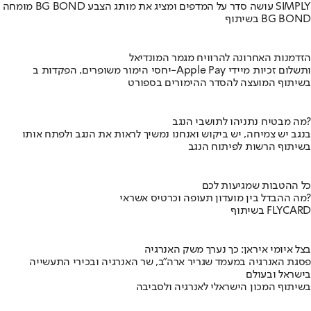
מומחה BG BOND עושה סדר על המדפים ומציג את מותג הצבע SIMPLY
בשיתוף BG BOND
הזדמנות האחרונה להרוויח מגמר המונדיאל
יחסי הימור משופרים, הפקדות ב-Apple Pay ותשלום זכיות מיידי
בשיתוף המועצה להסדר ההימורים בספורט
מה מבטיח נתניהו לתושבי הנגב?
בנגב יש צמיחה, יש ביקוש ואנחנו נמשיך לראות את הנגב ולפתח אותו
בשיתוף הרשות לפיתוח הנגב
כל ההטבות שמגיעות לכם
מה ההבדל בין מועדון תעופה וכרטיס אשראי?
בשיתוף FLYCARD
בצל איומי איראן: כך נערך משק האנרגיה
פסגת האנרגיה במעמד שגריר ארה"ב, שר האנרגיה ובכירי התעשייה
בישראל ובעולם
בשיתוף המכון הישראלי לאנרגיה ולסביבה