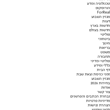
טכנולוגיה ומדע
הורוסקופ
ForReal
מגזין השבוע
דעות
חדשות בארץ
חדשות בעולם
פוליטי
ביטחוני
חינוך
בריאות
משפט
תחבורה
פוליטי-מדיני
כללי ומידע
דף הבית
זמני כניסת וצאת שבת
מגזין השבוע
בחירות 2026
אודות
צור קשר
נבחרת הכתבים והפרשנים
מדיניות פרטיות
הצהרת נגישות
תנאי שימוש