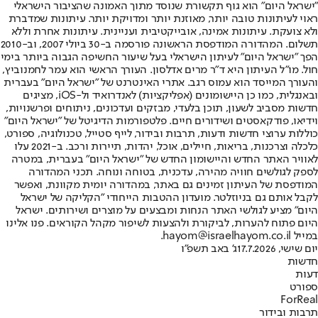
"ישראל היום" הוא גוף תקשורת שנוסד מתוך האמונה שהציבור הישראלי
ראוי לעיתונות טובה יותר, מאוזנת יותר ומדויקת יותר. עיתונות שמדברת
ולא צועקת. עיתונות אמינה, אובייקטיבית ועניינית. עיתונות אחרת וללא
תשלום. המהדורה המודפסת הראשונה פורסמה ב-30 ביולי 2007, וב-2010
הפך "ישראל היום" לעיתון הישראלי בעל שיעור החשיפה הגבוה ביותר בימי
חול. מו"ל העיתון היא ד"ר מרים אדלסון. העורך הראשי הוא עמר לחמנוביץ,
והעורך המייסד הוא עמוס רגב. אתרי האינטרנט של "ישראל היום" בעברית
ובאנגלית, כמו כן היישומונים (אפליקציות) לאנדרואיד ול-iOS, מציגים
חדשות מסביב לשעון, תוכן בלעדי, מבזקים ועדכונים, ניתוחים ופרשנויות,
וידיאו, פודקאסטים ושידורים חיים. פלטפורמות הדיגיטל של "ישראל היום"
כוללות ערוצי חדשות ודעות, תרבות ובידור, לייף סטייל, טכנולוגיה, ספורט,
כלכלה וצרכנות, בריאות, חיילים, אוכל, יהדות, תיירות ורכב. ב-2021 עלו
לאוויר האתר החדש והיישומון החדש של "ישראל היום" בעברית, במטרה
לספק לגולשים חוויה מהירה, עדכנית, בטוחה ונוחה. תכני המהדורה
המודפסת של העיתון זמינים גם באתר, במהדורה יומית מקוונת, ואפשר
לקבל אותם גם בניוזלטר. מועדון ההטבות הייחודי "הקליקה של ישראל
היום" מציע לגולשי האתר הנחות ומבצעים על מוצרים ושירותים. ישראל
היום פתוח להערות, לביקורת ולהצעות לשיפור מקהל הקוראים. פנו אלינו
במייל hayom@israelhayom.co.il.
יום שישי, 17.7.2026
ג' באב תשפ"ו
חדשות
דעות
ספורט
ForReal
תרבות ובידור