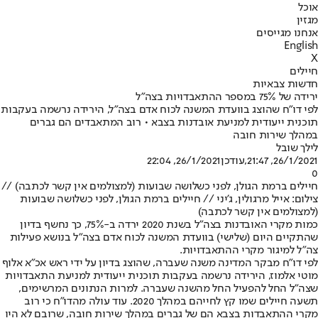
אוכל
מגזין
אנחנו מגייסים
English
X
חיילים
חדשות צבאיות
ירידה של 75% במספר ההתאבדויות בצה"ל
לפי דו"ח שהוצג בוועדת המשנה לכוח אדם בצה"ל, הירידה נרשמה בעקבות
תוכנית ייעודית למניעת אובדנות בצבא • רוב המתאבדים הם גברים
במהלך שירות חובה
לילך שובל
26/1/2021, 21:47
,עודכן
26/1/2021, 22:04
0
חיילים ברמת הגולן, לפני כשלושה שבועות (למצולמים אין קשר לכתבה) //
צילום: אייל מרגולין, ג'יני // חיילים ברמת הגולן, לפני כשלושה שבועות
(למצולמים אין קשר לכתבה)
כמות מקרי האובדנות בצה"ל בשנת 2020 ירדה ב-75%, כך נחשף בדיון
שהתקיים היום (שלישי) בוועדת המשנה לכוח אדם בצה"ל בנושא פעילות
צה"ל למיגור מקרי ההתאבדויות.
לפי דו"ח מבקר המדינה משנה שעברה, שהוצג בדיון על ידי ראש אכ"א אלוף
מוטי אלמוז, הירידה נרשמה בעקבות תוכנית ייעודית למניעת התאבדויות
שצה"ל החל להפעיל החל מהשנה שעברה. למרות הנתונים המרשימים,
תשעה חיילים שמו קץ לחייהם במהלך 2020. עוד עולה מהדו"ח כי רוב
מקרי ההתאבדות בצבא הם של גברים במהלך שירות חובה, שרובם לא היו