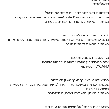
כדאי
להכיר
הזדמנות האחרונה להרוויח מגמר המונדיאל
יחסי הימור משופרים, הפקדות ב-Apple Pay ותשלום זכיות מיידי
בשיתוף המועצה להסדר ההימורים בספורט
מה מבטיח נתניהו לתושבי הנגב?
בנגב יש צמיחה, יש ביקוש ואנחנו נמשיך לראות את הנגב ולפתח אותו
בשיתוף הרשות לפיתוח הנגב
כל ההטבות שמגיעות לכם
מה ההבדל בין מועדון תעופה וכרטיס אשראי?
בשיתוף FLYCARD
בצל איומי איראן: כך נערך משק האנרגיה
פסגת האנרגיה במעמד שגריר ארה"ב, שר האנרגיה ובכירי התעשייה
בישראל ובעולם
בשיתוף המכון הישראלי לאנרגיה ולסביבה
צובעים את הבית? אל תעשו את הטעות הזו